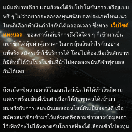
แม้แต่บาทเดียว แถมยังจะได้รับโปรโมชั่นการเจริญแบบ
ฟรี ๆ ไม่ว่าอยากจะลองลงทุนพนันบอลประเภทไหนแนว
ไหนก็เลือกทำเงินกำไรกันได้ตลอดเวลา ซึ่งทาง
เว็บไซต์
แทงบอล
ของเรานั้นก็บริการถึงใจใคร ๆ ก็เข้ามาเป็น
สมาชิกได้คุ้มค่าคุ้มราคาในการลุ้นเงินกำไรกันอย่าง
แท้จริง สมัครเข้าใช้บริการได้ โดยไม่ต้องเสียเงินสักบาท
ก็มีสิทธิ์ได้รับโปรโมชั่นที่นำไปทดลองพนันกีฬาฟุตบอล
กันได้เลย
ถึงแม้จะมีหลายคาสิโนออนไลน์เปิดให้ได้ทำเงินก็ตาม
แต่เราพร้อมยินดีเป็นตัวเลือกให้กับทุกคนได้เข้ามา
สมหวังกับการเล่นพนันบอลออนไลน์กันเป็นอย่างดี เมื่อ
สมัครสมาชิกเข้ามาไว้แล้วกดติดตามข่าวสารข้อมูลเอา
ไว้เพื่อที่จะไม่ได้พลาดกับโอกาสที่จะได้เลือกเข้าไปลงทุน