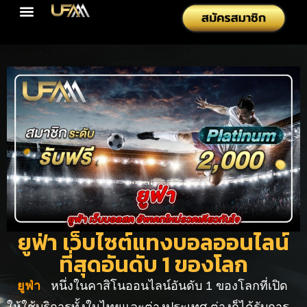
ยูฟ่า เว็บไซต์แทงบอลออนไลน์
ที่สุดอันดับ 1 ของโลก
ยูฟ่า
หนึ่งในคาสิโนออนไลน์อันดับ 1 ของโลกที่เปิด