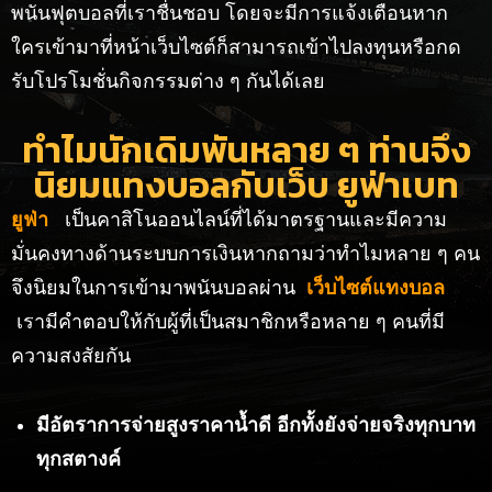
พนันฟุตบอลที่เราชื่นชอบ โดยจะมีการแจ้งเตือนหาก
ใครเข้ามาที่หน้าเว็บไซต์ก็สามารถเข้าไปลงทุนหรือกด
รับโปรโมชั่นกิจกรรมต่าง ๆ กันได้เลย
ทำไมนักเดิมพันหลาย ๆ ท่านจึง
นิยมแทงบอลกับเว็บ ยูฟ่าเบท
ยูฟ่า
เป็นคาสิโนออนไลน์ที่ได้มาตรฐานและมีความ
มั่นคงทางด้านระบบการเงินหากถามว่าทำไมหลาย ๆ คน
จึงนิยมในการเข้ามาพนันบอลผ่าน
เว็บไซต์แทงบอล
เรามีคำตอบให้กับผู้ที่เป็นสมาชิกหรือหลาย ๆ คนที่มี
ความสงสัยกัน
มีอัตราการจ่ายสูงราคาน้ำดี อีกทั้งยังจ่ายจริงทุกบาท
ทุกสตางค์