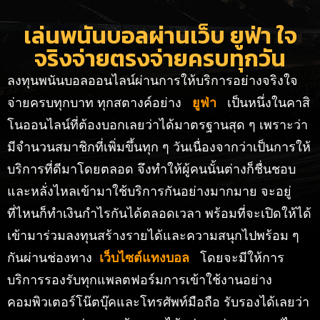
เล่นพนันบอลผ่านเว็บ ยูฟ่า ใจ
จริงจ่ายตรงจ่ายครบทุกวัน
ลงทุนพนันบอลออนไลน์ผ่านการให้บริการอย่างจริงใจ
จ่ายครบทุกบาท ทุกสตางค์อย่าง
ยูฟ่า
เป็นหนึ่งในคาสิ
โนออนไลน์ที่ต้องบอกเลยว่าได้มาตรฐานสุด ๆ เพราะว่า
มีจำนวนสมาชิกที่เพิ่มขึ้นทุก ๆ วันเนื่องจากว่าเป็นการให้
บริการที่ดีมาโดยตลอด จึงทำให้ผู้คนนั้นต่างก็ชื่นชอบ
และหลั่งไหลเข้ามาใช้บริการกันอย่างมากมาย จะอยู่
ที่ไหนก็ทำเงินกำไรกันได้ตลอดเวลา พร้อมที่จะเปิดให้ได้
เข้ามาร่วมลงทุนสร้างรายได้และความสนุกไปพร้อม ๆ
กันผ่านช่องทาง
เว็บไซต์แทงบอล
โดยจะมีให้การ
บริการรองรับทุกแพลตฟอร์มการเข้าใช้งานอย่าง
คอมพิวเตอร์โน๊ตบุ๊คและโทรศัพท์มือถือ รับรองได้เลยว่า