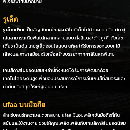
ฟีเจอร์พิเศษมากมาย
รูเล็ต
รูเล็ตufaa
เป็นสัญลักษณ์ของคาสิโนที่เต็มไปด้วยความตื่นเต้น ผู้
เล่นสามารถเดิมพันได้หลากหลายแบบ ทั้งสีแดง/ดำ, คู่/คี่, ตัวเลข
เดี่ยว เป็นต้น เกมรูเล็ตออนไลน์บน ufaa ได้รับการออกแบบให้มี
เสียงและภาพเสมือนจริงเพื่อสร้างบรรยากาศคาสิโนสุดพิเศษ
เกมส์คาสิโนยอดนิยมเหล่านี้ทั้งหมดได้รับการพัฒนาด้วย
เทคโนโลยีระดับสูงเพื่อมอบประสบการณ์การเล่นเกมส์ที่สมจริงและ
น่าตื่นเต้นที่สุดให้แก่ผู้เล่นบน ufaa
ufaa บนมือถือ
สำหรับคนรักความสะดวกสบาย ufaa มีแอปพลิเคชันมือถือที่ทัน
สมัยและใช้งานง่าย ช่วยให้คุณเพลิดเพลินกับเกมส์คาสิโนยอดนิยม