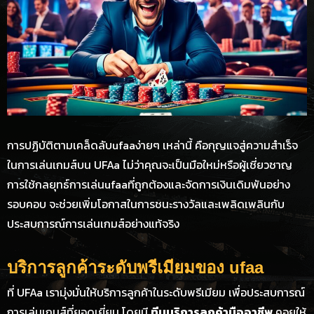
การปฏิบัติตามเคล็ดลับufaaง่ายๆ เหล่านี้ คือกุญแจสู่ความสำเร็จ
ในการเล่นเกมส์บน UFAa ไม่ว่าคุณจะเป็นมือใหม่หรือผู้เชี่ยวชาญ
การใช้กลยุทธ์การเล่นufaaที่ถูกต้องและจัดการเงินเดิมพันอย่าง
รอบคอบ จะช่วยเพิ่มโอกาสในการชนะรางวัลและเพลิดเพลินกับ
ประสบการณ์การเล่นเกมส์อย่างแท้จริง
บริการลูกค้าระดับพรีเมียมของ ufaa
ที่ UFAa เรามุ่งมั่นให้บริการลูกค้าในระดับพรีเมียม เพื่อประสบการณ์
การเล่นเกมส์ที่ยอดเยี่ยม โดยมี
ทีมบริการลูกค้ามืออาชีพ
คอยให้