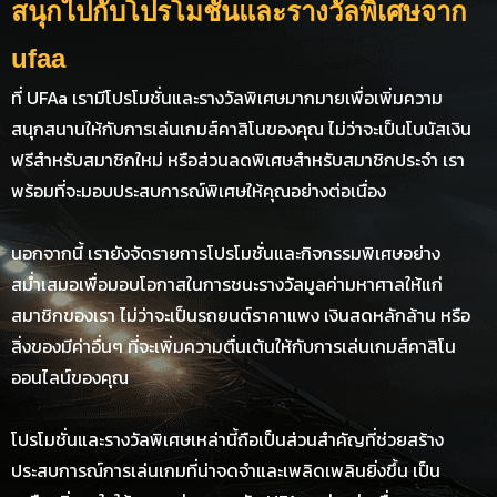
สนุกไปกับโปรโมชั่นและรางวัลพิเศษจาก
ufaa
ที่ UFAa เรามีโปรโมชั่นและรางวัลพิเศษมากมายเพื่อเพิ่มความ
สนุกสนานให้กับการเล่นเกมส์คาสิโนของคุณ ไม่ว่าจะเป็นโบนัสเงิน
ฟรีสำหรับสมาชิกใหม่ หรือส่วนลดพิเศษสำหรับสมาชิกประจำ เรา
พร้อมที่จะมอบประสบการณ์พิเศษให้คุณอย่างต่อเนื่อง
นอกจากนี้ เรายังจัดรายการโปรโมชั่นและกิจกรรมพิเศษอย่าง
สม่ำเสมอเพื่อมอบโอกาสในการชนะรางวัลมูลค่ามหาศาลให้แก่
สมาชิกของเรา ไม่ว่าจะเป็นรถยนต์ราคาแพง เงินสดหลักล้าน หรือ
สิ่งของมีค่าอื่นๆ ที่จะเพิ่มความตื่นเต้นให้กับการเล่นเกมส์คาสิโน
ออนไลน์ของคุณ
โปรโมชั่นและรางวัลพิเศษเหล่านี้ถือเป็นส่วนสำคัญที่ช่วยสร้าง
ประสบการณ์การเล่นเกมที่น่าจดจำและเพลิดเพลินยิ่งขึ้น เป็น