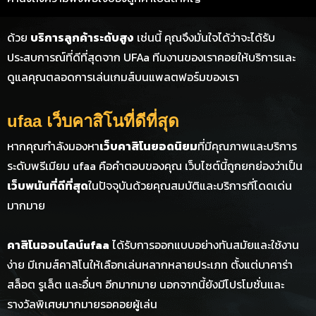
ด้วย
บริการลูกค้าระดับสูง
เช่นนี้ คุณจึงมั่นใจได้ว่าจะได้รับ
ประสบการณ์ที่ดีที่สุดจาก UFAa ทีมงานของเราคอยให้บริการและ
ดูแลคุณตลอดการเล่นเกมส์บนแพลตฟอร์มของเรา
ufaa เว็บคาสิโนที่ดีที่สุด
หากคุณกำลังมองหา
เว็บคาสิโนยอดนิยม
ที่มีคุณภาพและบริการ
ระดับพรีเมียม ufaa คือคำตอบของคุณ เว็บไซต์นี้ถูกยกย่องว่าเป็น
เว็บพนันที่ดีที่สุด
ในปัจจุบันด้วยคุณสมบัติและบริการที่โดดเด่น
มากมาย
คาสิโนออนไลน์ufaa
ได้รับการออกแบบอย่างทันสมัยและใช้งาน
ง่าย มีเกมส์คาสิโนให้เลือกเล่นหลากหลายประเภท ตั้งแต่บาคาร่า
สล็อต รูเล็ต และอื่นๆ อีกมากมาย นอกจากนี้ยังมีโปรโมชั่นและ
รางวัลพิเศษมากมายรอคอยผู้เล่น