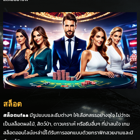
สล็อต
สล็อตufaa
มีรูปแบบและธีมต่างๆ ให้เลือกสรรอย่างจุใจ ไม่ว่าจะ
เป็นสล็อตผลไม้, สัตว์ป่า, ดาวเคราะห์ หรือธีมอื่นๆ ที่น่าสนใจ เกม
สล็อตออนไลน์เหล่านี้ได้รับการออกแบบด้วยกราฟิกสวยงามและมี