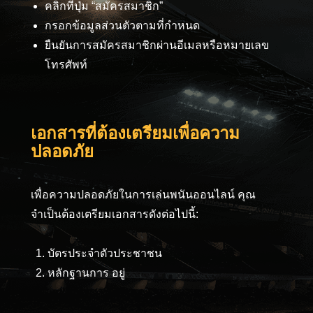
คลิกที่ปุ่ม “สมัครสมาชิก”
กรอกข้อมูลส่วนตัวตามที่กำหนด
ยืนยันการสมัครสมาชิกผ่านอีเมลหรือหมายเลข
โทรศัพท์
เอกสารที่ต้องเตรียมเพื่อความ
ปลอดภัย
เพื่อความปลอดภัยในการเล่นพนันออนไลน์ คุณ
จำเป็นต้องเตรียมเอกสารดังต่อไปนี้:
บัตรประจำตัวประชาชน
หลักฐานการ อยู่