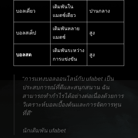
เดิมพันใน
บอลเดี่ยว
ปานกลาง
แมตช์เดียว
เดิมพันหลาย
บอลสเต็ป
สูง
แมตช์
เดิมพันระหว่าง
บอลสด
สูง
การแข่งขัน
“การแทงบอลออนไลน์กับ ufabet เป็น
ประสบการณ์ที่ดีและสนุกสนาน ฉัน
สามารถทำกำไรได้อย่างต่อเนื่องด้วยการ
วิเคราะห์บอลเบื้องต้นและการจัดการทุน
ที่ดี”
นักเดิมพัน ufabet