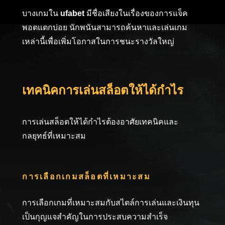
บางเกมใน
ufabet
มีชื่อเสียงในเรื่องของการแจ็ค
พอตแตกบ่อย นักพนันสามารถค้นหาและเล่นเกม
เหล่านี้เพื่อเพิ่มโอกาสในการชนะรางวัลใหญ่
เทคนิคการเล่นสล็อตให้ได้กำไร
การเล่นสล็อตให้ได้กำไรต้องอาศัยเทคนิคและ
กลยุทธ์ที่เหมาะสม
การเลือกเกมสล็อตที่เหมาะสม
การเลือกเกมที่เหมาะสมกับสไตล์การเล่นและเงินทุน
เป็นกุญแจสำคัญในการประสบความสำเร็จ