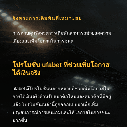
จังหวะการเดิมพันที่เหมาะสม
การควบคุมจังหวะการเดิมพันสามารถช่วยลดความ
เสี่ยงและเพิ่มโอกาสในการชนะ
โปรโมชั่น ufabet ที่ช่วยเพิ่มโอกาส
ได้เงินจริง
ufabet มีโปรโมชั่นหลากหลายที่ช่วยเพิ่มโอกาสใน
การได้เงินจริงสำหรับสมาชิกใหม่และสมาชิกที่มีอยู่
แล้ว โปรโมชั่นเหล่านี้ถูกออกแบบมาเพื่อเพิ่ม
ประสบการณ์การเล่นเกมและให้โอกาสในการชนะ
มากขึ้น