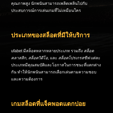
คุณภาพสูง นักพนันสามารถเพลิดเพลินไปกับ
ประสบการณ์การเล่นเกมที่ไม่เหมือนใคร
ประเภทของสล็อตที่มีให้บริการ
ufabet มีสล็อตหลากหลายประเภท รวมถึง
สล็อต
คลาสสิก
,
สล็อตวิดีโอ
, และ
สล็อตโปรเกรสซีฟ
แต่ละ
ประเภทมีคุณสมบัติและโอกาสในการชนะที่แตกต่าง
กัน ทำให้นักพนันสามารถเลือกเล่นตามความชอบ
และความต้องการ
เกมสล็อตที่แจ็คพอตแตกบ่อย