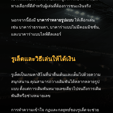
ทางเลือกที่ดีสำหรับผู้เล่นที่ต้องการชนะเงินจริง
นอกจากนี้ยังมี
บาคาร่าหลายรูปแบบ
ให้เลือกเล่น
เช่น บาคาร่าธรรมดา, บาคาร่าแบบไม่มีคอมมิชชั่น,
และบาคาร่าแบบไลฟ์ดีลเลอร์
รูเล็ตและวิธีเล่นให้ได้เงิน
รูเล็ตเป็นเกมคาสิโนที่น่าตื่นเต้นและเต็มไปด้วยความ
สนุกสนาน คุณสามารถวางเดิมพันได้หลากหลายรูป
แบบ ตั้งแต่การเดิมพันหมายเลขเดียวไปจนถึงการเดิม
พันสีหรือช่วงหมายเลข
การทำความเข้าใจ
กฎและกลยุทธ์ของรูเล็ต
จะช่วย