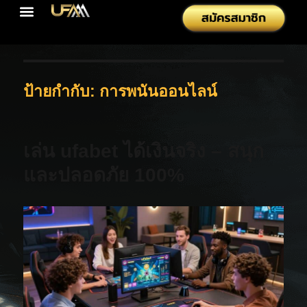
ป้ายกำกับ:
การพนันออนไลน์
เล่น ufabet ได้เงินจริง – สนุก
และปลอดภัย 100%