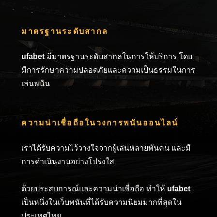
มาตรฐานระดับสากล
ufabet
มีมาตรฐานระดับสากลในการให้บริการ โดย
มีการรักษาความปลอดภัยและความเป็นธรรมในการ
เล่นพนัน
ความน่าเชื่อถือในวงการพนันออนไลน์
เราได้รับความไว้วางใจจากผู้เล่นหลายพันคน และมี
การดำเนินงานอย่างโปร่งใส
ด้วยประสบการณ์และความน่าเชื่อถือ ทำให้
ufabet
เป็นหนึ่งในเว็บพนันที่ได้รับความนิยมมากที่สุดใน
ประเทศไทย