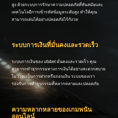
สูง ด้วยระบบการรักษาความปลอดภัยที่ทันสมัยและ
เทคโนโลยีการเข้ารหัสข้อมูลระดับสูง ทำให้คุณ
สามารถเล่นได้อย่างปลอดภัยไร้กังวล
ระบบการเงินที่มั่นคงและรวดเร็ว
ระบบการเงินของ ufabet มั่นคงและรวดเร็ว คุณ
สามารถทำธุรกรรมทางการเงินได้อย่างสะดวกสบาย
ไม่ว่าจะเป็นการฝากหรือถอนเงิน ระบบของเรา
รองรับการทำธุรกรรมที่หลากหลายและปลอดภัย
ความหลากหลายของเกมพนัน
ออนไลน์