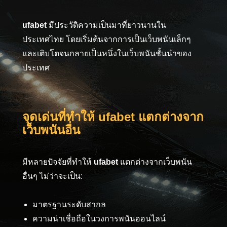
ufabet
มีประวัติความเป็นมาที่ยาวนานใน
ประเทศไทย โดยเริ่มต้นจากการเป็นเว็บพนันเล็กๆ
และเติบโตจนกลายเป็นหนึ่งในเว็บพนันชั้นนำของ
ประเทศ
จุดเด่นที่ทำให้ ufabet แตกต่างจาก
เว็บพนันอื่น
มีหลายปัจจัยที่ทำให้
ufabet
แตกต่างจากเว็บพนัน
อื่นๆ ไม่ว่าจะเป็น:
มาตรฐานระดับสากล
ความน่าเชื่อถือในวงการพนันออนไลน์