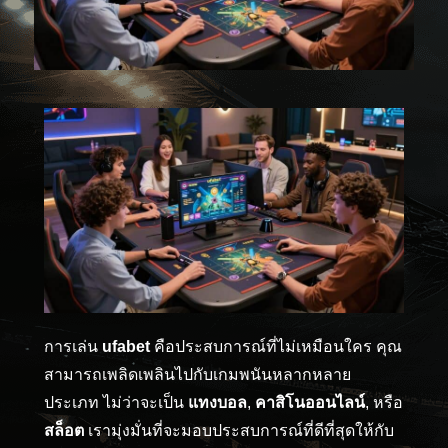
การเล่น
ufabet
คือประสบการณ์ที่ไม่เหมือนใคร คุณ
สามารถเพลิดเพลินไปกับเกมพนันหลากหลาย
ประเภท ไม่ว่าจะเป็น
แทงบอล
,
คาสิโนออนไลน์
, หรือ
สล็อต
เรามุ่งมั่นที่จะมอบประสบการณ์ที่ดีที่สุดให้กับ