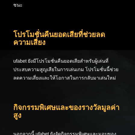
ชนะ
โปรโมชั่นคืนยอดเสียที่ช่วยลด
ความเสี่ยง
ufabet ยังมีโปรโมชั่นคืนยอดเสียสำหรับผู้เล่นที่
ประสบความสูญเสียในการเล่นเกม โปรโมชั่นนี้ช่วย
ลดความเสี่ยงและให้โอกาสในการกลับมาเล่นใหม่
กิจกรรมพิเศษและของรางวัลมูลค่า
สูง
นอกจากนี้ ufabet ยังจัดกิจกรรมพิเศษและมอบของ