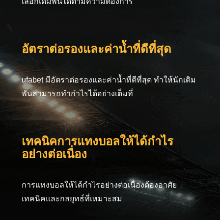
เลือกเดิมพันได้ตามความต้องการ
อัตราต่อรองและค่าน้ำที่ดีที่สุด
ufabet มีอัตราต่อรองและค่าน้ำที่ดีที่สุด ทำให้นักเดิม
พันสามารถทำกำไรได้อย่างเต็มที่
เทคนิคการแทงบอลให้ได้กำไร
อย่างต่อเนื่อง
การแทงบอลให้ได้กำไรอย่างต่อเนื่องต้องอาศัย
เทคนิคและกลยุทธ์ที่เหมาะสม