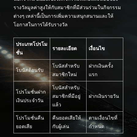
รางวัลมูลค่าสูงให้กับสมาชิกที่มีส่วนร่วมในกิจกรรม
ต่างๆ เหล่านี้เป็นการเพิ่มความสนุกสนานและให้
โอกาสในการได้รับรางวัล
ประเภทโปรโม
รายละเอียด
เงื่อนไข
ชั่น
โบนัสสำหรับ
ฝากเงินครั้ง
โบนัสต้อนรับ
สมาชิกใหม่
แรก
โบนัสสำหรับ
โปรโมชั่นฝาก
สมาชิกที่มีอยู่
ฝากเงินรายวัน
เงินประจำวัน
แล้ว
โปรโมชั่นคืน
คืนยอดเสียให้
ตามเงื่อนไขที่
ยอดเสีย
กับผู้เล่น
กำหนด