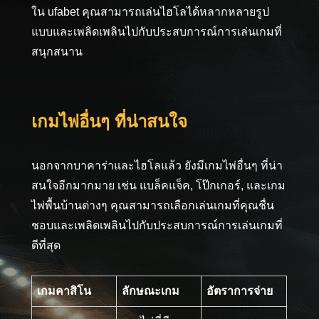
ใน ufabet คุณสามารถเล่นไฮโลได้หลากหลายรูป
แบบและเพลิดเพลินไปกับประสบการณ์การเล่นเกมที่
สนุกสนาน
เกมไพ่อื่นๆ ที่น่าสนใจ
นอกจากบาคาร่าและไฮโลแล้ว ยังมีเกมไพ่อื่นๆ ที่น่า
สนใจอีกมากมาย เช่น แบล็คแจ็ค, โป๊กเกอร์, และเกม
ไพ่พื้นบ้านต่างๆ คุณสามารถเลือกเล่นเกมที่คุณชื่น
ชอบและเพลิดเพลินไปกับประสบการณ์การเล่นเกมที่
ดีที่สุด
เกมคาสิโน
ลักษณะเกม
อัตราการจ่าย