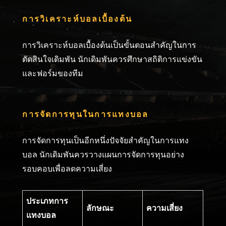
การวิเคราะห์บอลเบื้องต้น
การวิเคราะห์บอลเบื้องต้นเป็นขั้นตอนสำคัญในการ
ตัดสินใจเดิมพัน นักเดิมพันควรศึกษาสถิติการแข่งขัน
และฟอร์มของทีม
การจัดการทุนในการแทงบอล
การจัดการทุนเป็นอีกหนึ่งปัจจัยสำคัญในการแทง
บอล นักเดิมพันควรวางแผนการจัดการทุนอย่าง
รอบคอบเพื่อลดความเสี่ยง
ประเภทการ
ลักษณะ
ความเสี่ยง
แทงบอล