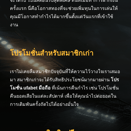
จะได้รับ
โบนัสต้อนรับสุดพิเศษ
ทันทีเมื่อทำการฝากเงิน
ครั้งแรก นี่คือโอกาสทองที่จะช่วยเพิ่มทุนในการเล่นให้
คุณมีโอกาสทำกำไรได้มากขึ้นตั้งแต่วันแรกที่เข้าใช้
งาน
โปรโมชั่นสำหรับสมาชิกเก่า
เราไม่เคยลืมสมาชิกปัจจุบันที่ให้ความไว้วางใจเราเสมอ
มา สมาชิกเก่าจะได้รับสิทธิประโยชน์มากมายผ่าน
โปร
โมชั่น ufabet มือถือ
ที่เน้นการคืนกำไร เช่น โปรโมชั่น
คืนยอดเสียในแต่ละสัปดาห์ เพื่อให้คุณนำไปต่อยอดใน
การเดิมพันครั้งถัดไปได้อย่างมั่นใจ