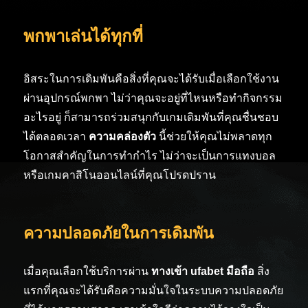
พกพาเล่นได้ทุกที่
อิสระในการเดิมพันคือสิ่งที่คุณจะได้รับเมื่อเลือกใช้งาน
ผ่านอุปกรณ์พกพา ไม่ว่าคุณจะอยู่ที่ไหนหรือทำกิจกรรม
อะไรอยู่ ก็สามารถร่วมสนุกกับเกมเดิมพันที่คุณชื่นชอบ
ได้ตลอดเวลา
ความคล่องตัว
นี้ช่วยให้คุณไม่พลาดทุก
โอกาสสำคัญในการทำกำไร ไม่ว่าจะเป็นการแทงบอล
หรือเกมคาสิโนออนไลน์ที่คุณโปรดปราน
ความปลอดภัยในการเดิมพัน
เมื่อคุณเลือกใช้บริการผ่าน
ทางเข้า ufabet มือถือ
สิ่ง
แรกที่คุณจะได้รับคือความมั่นใจในระบบความปลอดภัย