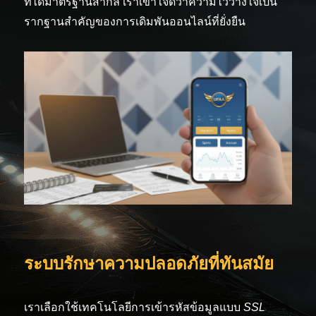
ที่ได้มาตรฐานสากล เราเข้าใจดีว่าความไว้วางใจเป็น
รากฐานสำคัญของการเดิมพันออนไลน์ที่ยั่งยืน
ระบบรักษาความปลอดภัยที่ทันสมัย
เราเลือกใช้เทคโนโลยีการเข้ารหัสข้อมูลแบบ
SSL