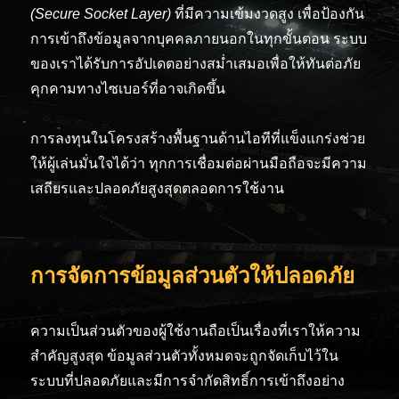
(Secure Socket Layer)
ที่มีความเข้มงวดสูง เพื่อป้องกัน
การเข้าถึงข้อมูลจากบุคคลภายนอกในทุกขั้นตอน ระบบ
ของเราได้รับการอัปเดตอย่างสม่ำเสมอเพื่อให้ทันต่อภัย
คุกคามทางไซเบอร์ที่อาจเกิดขึ้น
การลงทุนในโครงสร้างพื้นฐานด้านไอทีที่แข็งแกร่งช่วย
ให้ผู้เล่นมั่นใจได้ว่า ทุกการเชื่อมต่อผ่านมือถือจะมีความ
เสถียรและปลอดภัยสูงสุดตลอดการใช้งาน
การจัดการข้อมูลส่วนตัวให้ปลอดภัย
ความเป็นส่วนตัวของผู้ใช้งานถือเป็นเรื่องที่เราให้ความ
สำคัญสูงสุด ข้อมูลส่วนตัวทั้งหมดจะถูกจัดเก็บไว้ใน
ระบบที่ปลอดภัยและมีการจำกัดสิทธิ์การเข้าถึงอย่าง