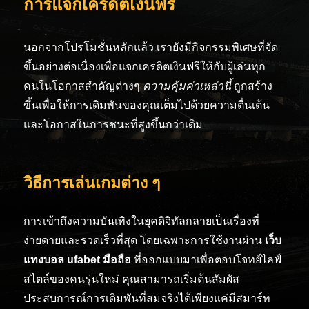
การแจกเครดิตเงินฟรี
นอกจากโปรโมชั่นหลักแล้ว เรายังมีกิจกรรมพิเศษที่จัด
ขึ้นอย่างต่อเนื่องเพื่อแจกเครดิตเงินฟรีให้กับผู้เล่นทุก
คนในโอกาสสำคัญต่างๆ
ความคุ้มค่าเหล่านี้
ถูกสร้าง
ขึ้นเพื่อให้การเดิมพันของคุณเต็มไปด้วยความตื่นเต้น
และโอกาสในการชนะที่สูงขึ้นกว่าเดิม
วิธีการเล่นเกมต่าง ๆ
การเข้าถึงความบันเทิงในยุคดิจิทัลกลายเป็นเรื่องที่
ง่ายดายและรวดเร็วที่สุด โดยเฉพาะการใช้งานผ่าน
เว็บ
แทงบอล ufabet มือถือ
ที่ออกแบบมาเพื่อตอบโจทย์ไลฟ์
สไตล์ของคนรุ่นใหม่ คุณสามารถเริ่มต้นสัมผัส
ประสบการณ์การเดิมพันที่สมจริงได้เพียงแค่มีสมาร์ท