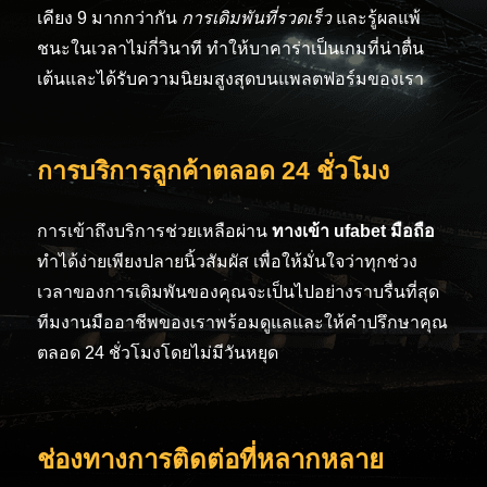
เคียง 9 มากกว่ากัน
การเดิมพันที่รวดเร็ว
และรู้ผลแพ้
ชนะในเวลาไม่กี่วินาที ทำให้บาคาร่าเป็นเกมที่น่าตื่น
เต้นและได้รับความนิยมสูงสุดบนแพลตฟอร์มของเรา
การบริการลูกค้าตลอด 24 ชั่วโมง
การเข้าถึงบริการช่วยเหลือผ่าน
ทางเข้า ufabet มือถือ
ทำได้ง่ายเพียงปลายนิ้วสัมผัส เพื่อให้มั่นใจว่าทุกช่วง
เวลาของการเดิมพันของคุณจะเป็นไปอย่างราบรื่นที่สุด
ทีมงานมืออาชีพของเราพร้อมดูแลและให้คำปรึกษาคุณ
ตลอด 24 ชั่วโมงโดยไม่มีวันหยุด
ช่องทางการติดต่อที่หลากหลาย