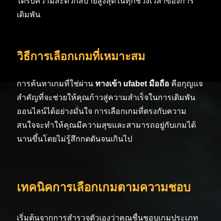
ได้รับความสะดวกสบายสูงสุดในทุกช่วงเวลาของการ
เดิมพัน
วิธีการเลือกเกมที่เหมาะสม
การค้นหาเกมที่ใช่ผ่าน
ทางเข้า ufabet มือถือ
คือกุญแจ
สำคัญที่จะช่วยให้คุณก้าวสู่ความสำเร็จในการเดิมพัน
ออนไลน์ได้อย่างมั่นใจ การเลือกเกมที่ตรงกับความ
สนใจจะทำให้คุณมีความสุขและสามารถอยู่กับเกมได้
นานขึ้นโดยไม่รู้สึกกดดันจนเกินไป
เทคนิคการเลือกเกมตามความชอบ
เริ่มต้นจากการสำรวจตัวเองว่าคุณชื่นชอบเกมประเภท