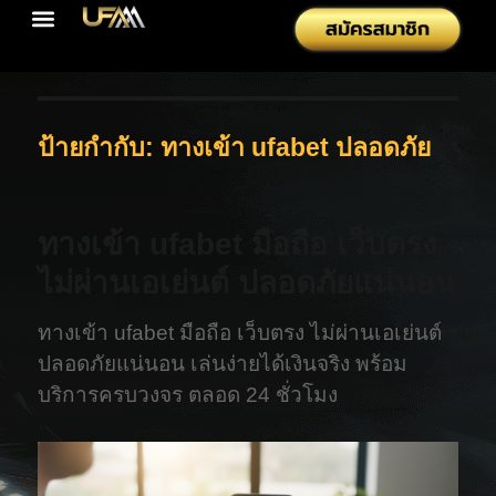
ป้ายกำกับ:
ทางเข้า ufabet ปลอดภัย
ทางเข้า ufabet มือถือ เว็บตรง
ไม่ผ่านเอเย่นต์ ปลอดภัยแน่นอน
ทางเข้า ufabet มือถือ เว็บตรง ไม่ผ่านเอเย่นต์
ปลอดภัยแน่นอน เล่นง่ายได้เงินจริง พร้อม
บริการครบวงจร ตลอด 24 ชั่วโมง