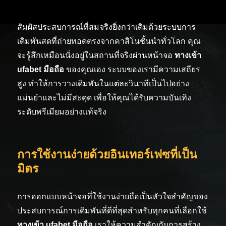
สัมผัสประสบการณ์ที่สมจริงยิ่งกว่าเดิมด้วยระบบการ
เดิมพันสดที่ถ่ายทอดตรงจากคาสิโนชั้นนำทั่วโลก คุณ
จะรู้สึกเหมือนนั่งอยู่ในสถานที่จริงผ่านหน้าจอ
ทางเข้า
ufabet มือถือ
ของคุณเอง ระบบของเรามีความเสถียร
สูง ทำให้การวางเดิมพันในแต่ละวินาทีเป็นไปอย่าง
แม่นยำและไม่มีสะดุด เพื่อให้คุณได้รับความบันเทิง
ระดับพรีเมียมอย่างแท้จริง
การใช้งานง่ายด้วยอินเทอร์เฟซที่เป็น
มิตร
การออกแบบหน้าจอที่ใช้งานง่ายถือเป็นหัวใจสำคัญของ
ประสบการณ์การเดิมพันที่ดีที่สุดสำหรับทุกคนที่เลือกใช้
ทางเข้า ufabet มือถือ
เราให้ความสำคัญกับการสร้าง