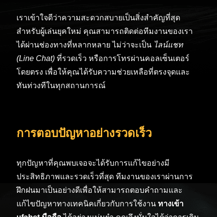
เราเข้าใจดีว่าความสะดวกสบายเป็นสิ่งสำคัญที่สุด
สำหรับผู้เล่นยุคใหม่ คุณสามารถติดต่อทีมงานของเรา
ได้ผ่านช่องทางที่หลากหลาย ไม่ว่าจะเป็น
ไลน์แชท
(Line Chat)
ที่รวดเร็ว หรือการโทรผ่านคอลเซ็นเตอร์
โดยตรง เพื่อให้คุณได้รับความช่วยเหลือที่ตรงจุดและ
ทันท่วงทีในทุกสถานการณ์
การตอบปัญหาอย่างรวดเร็ว
ทุกปัญหาที่คุณพบเจอจะได้รับการแก้ไขอย่างมี
ประสิทธิภาพและรวดเร็วที่สุด ทีมงานของเราผ่านการ
ฝึกฝนมาเป็นอย่างดีเพื่อให้สามารถตอบคำถามและ
แก้ไขปัญหาทางเทคนิคเกี่ยวกับการใช้งาน
ทางเข้า