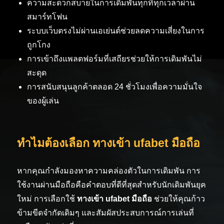
ความสะดวกสบายในการเดิมพันทุกที่ทุกเวลาผ่าน
สมาร์ทโฟน
ระบบเว็บตรงไม่ผ่านเอเย่นต์ช่วยลดความเสี่ยงในการ
ถูกโกง
การเข้าถึงแพลตฟอร์มที่เสถียรช่วยให้การเดิมพันไม่
สะดุด
การสนับสนุนลูกค้าตลอด 24 ชั่วโมงเพื่อความมั่นใจ
ของผู้เล่น
ทำไมต้องเลือก ทางเข้า ufabet มือถือ
หากคุณกำลังมองหาความคล่องตัวในการเดิมพัน การ
ใช้งานผ่านมือถือคือคำตอบที่ดีที่สุดสำหรับนักเดิมพันยุค
ใหม่ การเลือกใช้
ทางเข้า ufabet มือถือ
ช่วยให้คุณก้าว
ข้ามขีดจำกัดเดิมๆ และสัมผัสประสบการณ์การเล่นที่