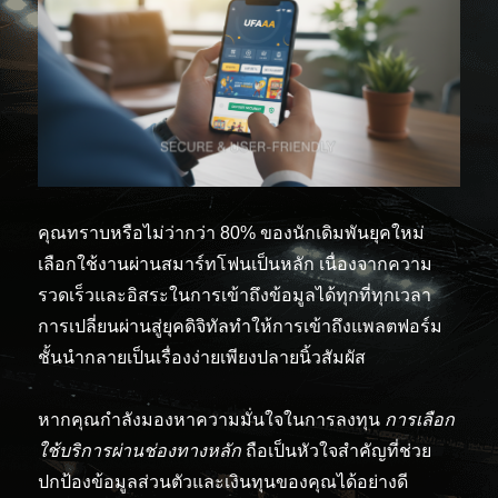
คุณทราบหรือไม่ว่ากว่า 80% ของนักเดิมพันยุคใหม่
เลือกใช้งานผ่านสมาร์ทโฟนเป็นหลัก เนื่องจากความ
รวดเร็วและอิสระในการเข้าถึงข้อมูลได้ทุกที่ทุกเวลา
การเปลี่ยนผ่านสู่ยุคดิจิทัลทำให้การเข้าถึงแพลตฟอร์ม
ชั้นนำกลายเป็นเรื่องง่ายเพียงปลายนิ้วสัมผัส
หากคุณกำลังมองหาความมั่นใจในการลงทุน
การเลือก
ใช้บริการผ่านช่องทางหลัก
ถือเป็นหัวใจสำคัญที่ช่วย
ปกป้องข้อมูลส่วนตัวและเงินทุนของคุณได้อย่างดี