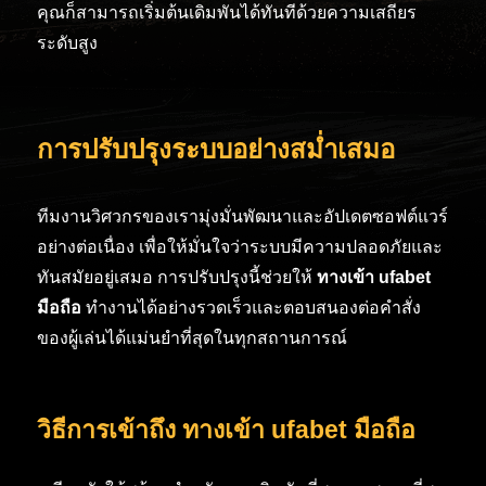
คุณก็สามารถเริ่มต้นเดิมพันได้ทันทีด้วยความเสถียร
ระดับสูง
การปรับปรุงระบบอย่างสม่ำเสมอ
ทีมงานวิศวกรของเรามุ่งมั่นพัฒนาและอัปเดตซอฟต์แวร์
อย่างต่อเนื่อง เพื่อให้มั่นใจว่าระบบมีความปลอดภัยและ
ทันสมัยอยู่เสมอ การปรับปรุงนี้ช่วยให้
ทางเข้า ufabet
มือถือ
ทำงานได้อย่างรวดเร็วและตอบสนองต่อคำสั่ง
ของผู้เล่นได้แม่นยำที่สุดในทุกสถานการณ์
วิธีการเข้าถึง ทางเข้า ufabet มือถือ