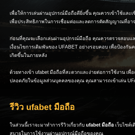
เพื่อให้การเล่นผ่านอุปกรณ์มือถือดียิ่งขึ้น คุณควรเข้าใช้และเ
เพื่อประสิทธิภาพในการเชื่อมต่อและลดการตัดสัญญาณที่อา
ก่อนที่คุณจะเลือกเล่นผ่านอุปกรณ์มือถือ คุณควรตรวจสอ
เงื่อนไขการเดิมพันของ UFABET อย่างรอบคอบ เพื่อป้องกัน
เกิดขึ้นในภายหลัง
ด้วยทางเข้า ufabet มือถือที่สะดวกและง่ายต่อการใช้งาน 
ปลอดภัยในข้อมูลส่วนบุคคลของคุณ คุณสามารถเข้าเล่น UFAB
รีวิว ufabet มือถือ
ในส่วนนี้เราจะมาทำการรีวิวเกี่ยวกับ
ufabet มือถือ
เว็บไซต์เ
สบายในการใช้งานผ่านอุปกรณ์มือถือของคุณ