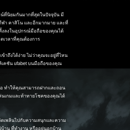
์ที่นิยมกันมากที่สุดในปัจจุบัน มี
กีฬา คาสิโน และอีกมากมาย และที่
ดตั้งลงในอุปกรณ์มือถือของคุณได้
อดเวลาที่คุณต้องการ
ถึงได้ง่าย ไม่ว่าคุณจะอยู่ที่ไหน
ลิเคชัน ufabet บนมือถือของคุณ
ื่อถือ ทำให้คุณสามารถฝากและถอน
รถเล่นเกมและท้าทายโชคของคุณได้
พลิดเพลินไปกับความสนุกและความ
ู่บ้าน ที่ทำงาน หรืออยู่นอกบ้าน