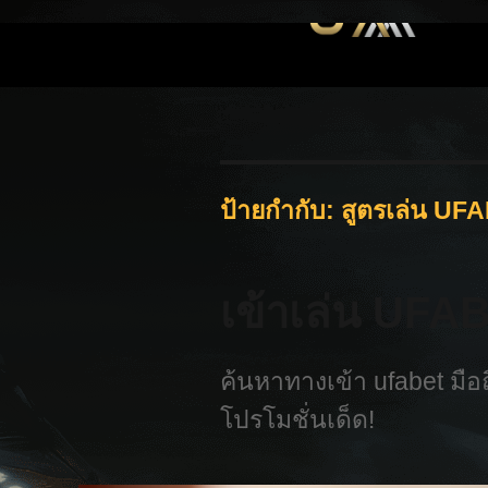
ป้ายกำกับ:
สูตรเล่น UFA
เข้าเล่น UFAB
ค้นหาทางเข้า ufabet มื
โปรโมชั่นเด็ด!