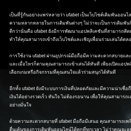
เป็นที่รู้กันอย่างแพร่หลายว่า ufabet เป็นเว็บไซต์เดิมพันออนไลน
ความหลากหลายในการเดิมพันต่างๆ ไม่ว่าจะเป็นการเดิมพัน
ดีกว่านั่นคือ ufabet ยังมีการพัฒนาแอปพลิเคชันที่สามารถติ
ทำให้คุณสามารถเข้าถึงเว็บไซต์และเชิญเพื่อนร่วมเล่นได้ตล
การใช้งาน ufabet ผ่านอุปกรณ์มือถือมีความสะดวกสบายและเข้า
และเมื่อไหร่ก็ตามคุณสามารถเข้าเล่นได้ทันที เพียงเปิดแอปพ
เลือกเกมหรือกิจกรรมที่คุณสนใจแล้วร่วมสนุกได้ทันที
อีกทั้ง ufabet ยังมีระบบการเงินที่ปลอดภัยและมีความน่าเช
เงินได้อย่างรวดเร็ว ทันใจ ไม่ต้องรอนาน เพื่อให้คุณสามา
อย่างมั่นใจ
ด้วยความสะดวกสบายที่ ufabet มือถือมีเสนอ คุณสามารถเ
ตื่นเต้นของการเดิมพันออนไลน์ได้ทุกที่ทุกเวลา ไม่ว่าคุณจะอย