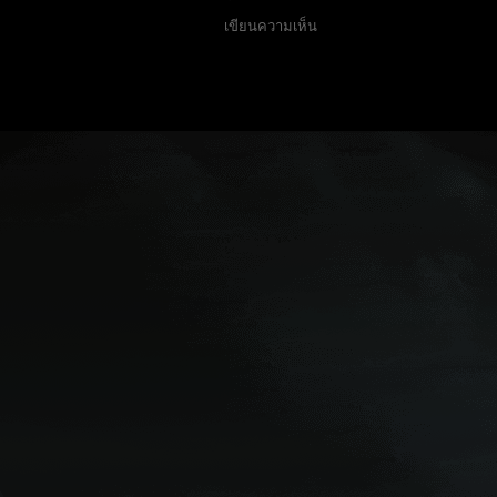
เขียนความเห็น