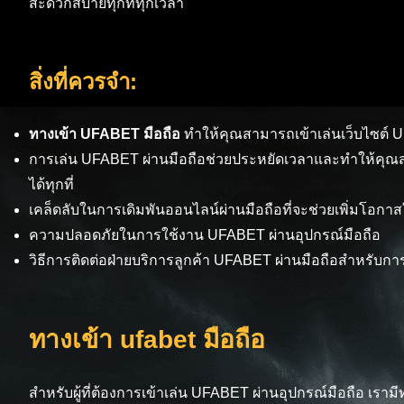
สะดวกสบายทุกที่ทุกเวลา
สิ่งที่ควรจำ:
ทางเข้า UFABET มือถือ
ทำให้คุณสามารถเข้าเล่นเว็บไซต์
การเล่น UFABET ผ่านมือถือช่วยประหยัดเวลาและทำให้คุ
ได้ทุกที่
เคล็ดลับในการเดิมพันออนไลน์ผ่านมือถือที่จะช่วยเพิ่มโอก
ความปลอดภัยในการใช้งาน UFABET ผ่านอุปกรณ์มือถือ
วิธีการติดต่อฝ่ายบริการลูกค้า UFABET ผ่านมือถือสำหรับ
ทางเข้า ufabet มือถือ
สำหรับผู้ที่ต้องการเข้าเล่น UFABET ผ่านอุปกรณ์มือถือ เราม