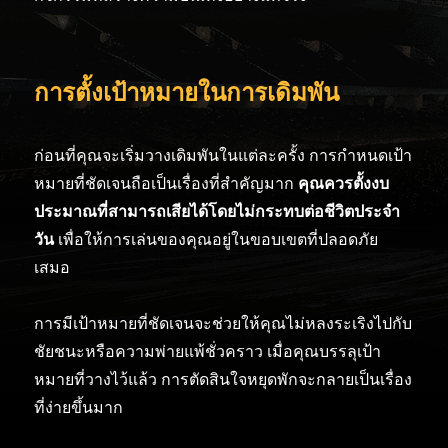
การตั้งเป้าหมายในการเดิมพัน
ก่อนที่คุณจะเริ่มวางเดิมพันในแต่ละครั้ง การกำหนดเป้า
หมายที่ชัดเจนถือเป็นเรื่องที่สำคัญมาก
คุณควรตั้งงบ
ประมาณที่สามารถเสียได้โดยไม่กระทบต่อชีวิตประจำ
วัน
เพื่อให้การเล่นของคุณอยู่ในขอบเขตที่ปลอดภัย
เสมอ
การมีเป้าหมายที่ชัดเจนจะช่วยให้คุณไม่หลงระเริงไปกับ
ชัยชนะหรือความพ่ายแพ้ชั่วคราว เมื่อคุณบรรลุเป้า
หมายที่วางไว้แล้ว การตัดสินใจหยุดพักจะกลายเป็นเรื่อง
ที่ง่ายขึ้นมาก