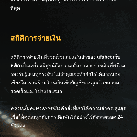
ที่สุด
สถิติการจ่ายเงิน
สถิติการจ่ายเงินที่รวดเร็วและแม่นยำของ
ufabet เว็บ
หลัก
เป็นเครื่องพิสูจน์ถึงความมั่นคงทางการเงินที่พร้อม
รองรับผู้เล่นทุกระดับ ไม่ว่าคุณจะทำกำไรได้มากน้อย
เพียงใด เราพร้อมโอนเงินเข้าบัญชีของคุณด้วยความ
รวดเร็วและโปร่งใสเสมอ
ความมั่นคงทางการเงิน
คือสิ่งที่เราให้ความสำคัญสูงสุด
เพื่อให้คุณสนุกกับการเดิมพันได้อย่างไร้กังวลตลอด 24
ชั่วโมง