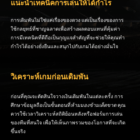
แนะนำเทคนิคการเล่นให้ได้กำไร
การเดิมพันไม่ใช่แค่เรื่องของดวง แต่เป็นเรื่องของการ
ใช้กลยุทธ์ที่ชาญฉลาดเพื่อสร้างผลตอบแทนที่คุ้มค่า
การมีเทคนิคที่ดีถือเป็นกุญแจสำคัญที่จะช่วยให้คุณทำ
กำไรได้อย่างยั่งยืนและสนุกไปกับเกมได้อย่างมั่นใจ
วิเคราะห์เกมก่อนเดิมพัน
ก่อนที่คุณจะตัดสินใจวางเงินเดิมพันในแต่ละครั้ง การ
ศึกษาข้อมูลถือเป็นขั้นตอนที่
ห้ามมองข้ามเด็ดขาด
คุณ
ควรใช้เวลาวิเคราะห์สถิติย้อนหลังหรือฟอร์มการเล่น
ของทีมที่สนใจ เพื่อให้เห็นภาพรวมของโอกาสที่จะเกิด
ขึ้นจริง