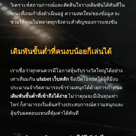
วิเคราะห์สถานการณ์และตัดสินใจวางเดิมพันได้ทันทีใน
ขณะที่เกมกำลังดำเนินอยู่
ความสดใหม่ของข้อมูล
จะ
ช่วยให้คุณไม่พลาดทุกจังหวะสำคัญของการแข่งขัน
เดิมพันขั้นต่ำที่คนงบน้อยก็เล่นได้
เราเชื่อว่าทุกคนควรมีโอกาสลุ้นรับรางวัลใหญ่ได้อย่าง
เท่าเทียมกัน
ufabet เว็บหลัก
จึงเปิดโอกาสให้ผู้ที่มีงบ
ประมาณจำกัดสามารถเข้าร่วมสนุกได้ด้วยการกำหนด
เดิมพันขั้นต่ำที่เข้าถึงได้ง่าย
ไม่ว่าคุณจะมีเงินทุนเท่า
ไหร่ ก็สามารถเริ่มต้นสร้างประสบการณ์ความสนุกและ
ลุ้นรับผลตอบแทนที่คุ้มค่าได้ทันที