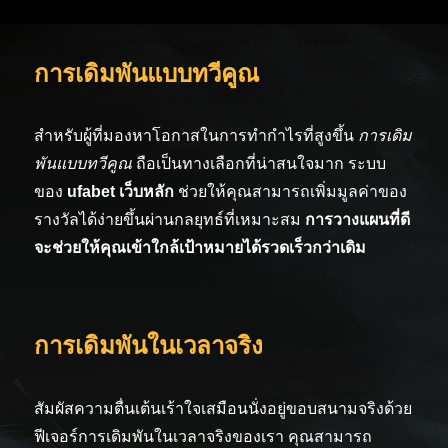
การเดิมพันแบบทวีคูณ
สำหรับผู้ที่มองหาโอกาสในการทำกำไรที่สูงขึ้น
การเดิม
พันแบบทวีคูณ
ถือเป็นทางเลือกที่น่าสนใจมาก ระบบ
ของ
ufabet เว็บหลัก
ช่วยให้คุณสามารถเพิ่มมูลค่าของ
รางวัลได้ง่ายขึ้นผ่านกลยุทธ์ที่เหมาะสม
การวางแผนที่ดี
จะช่วยให้คุณเข้าใกล้เป้าหมายได้รวดเร็วกว่าเดิม
การเดิมพันในเวลาจริง
สัมผัสความตื่นเต้นเร้าใจเสมือนนั่งอยู่ขอบสนามจริงด้วย
ฟีเจอร์การเดิมพันในเวลาจริงของเรา คุณสามารถ