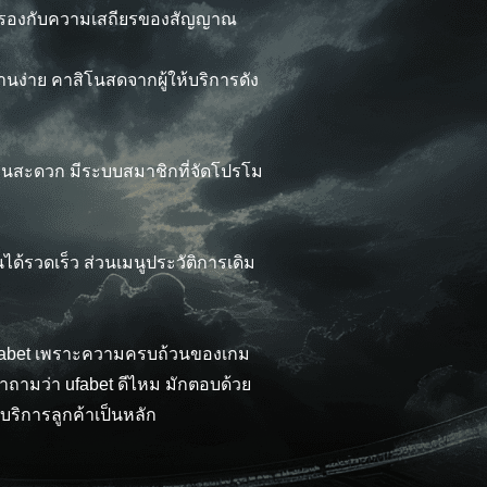
ต่อรองกับความเสถียรของสัญญาณ
านง่าย คาสิโนสดจากผู้ให้บริการดัง
านสะดวก มีระบบสมาชิกที่จัดโปรโม
้รวดเร็ว ส่วนเมนูประวัติการเดิม
ก ufabet เพราะความครบถ้วนของเกม
ำถามว่า ufabet ดีไหม มักตอบด้วย
บริการลูกค้าเป็นหลัก