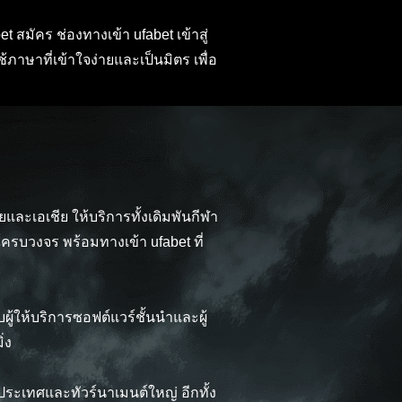
สมัคร ช่องทางเข้า ufabet เข้าสู่
ภาษาที่เข้าใจง่ายและเป็นมิตร เพื่อ
และเอเชีย ให้บริการทั้งเดิมพันกีฬา
รบวงจร พร้อมทางเข้า ufabet ที่
ผู้ให้บริการซอฟต์แวร์ชั้นนำและผู้
่ง
ประเทศและทัวร์นาเมนต์ใหญ่ อีกทั้ง