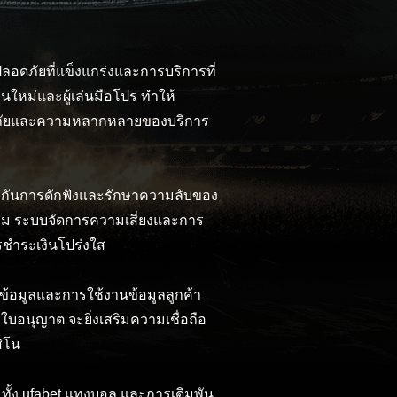
ลอดภัยที่แข็งแกร่งและการบริการที่
่นใหม่และผู้เล่นมือโปร ทำให้
ดภัยและความหลากหลายของบริการ
้องกันการดักฟังและรักษาความลับของ
ลอม ระบบจัดการความเสี่ยงและการ
ชำระเงินโปร่งใส
ข้อมูลและการใช้งานข้อมูลลูกค้า
ใบอนุญาต จะยิ่งเสริมความเชื่อถือ
สิโน
ั้ง ufabet แทงบอล และการเดิมพัน