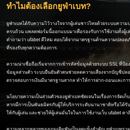
ทำไมต้องเลือกยูฟ่าเบท?
ยูฟ่าเบทได้รับความไว้วางใจจากผู้เล่นชาวไทยด้วยระบบความป
ครบถ้วน แพลตฟอร์มนี้ออกแบบมาเพื่อรองรับการใช้งานทั้งผู้เล
คำถามว่า ufabet ดีไหม ตอบได้จากมาตรฐานด้านความปลอ
ที่รองรับทุกความต้องการ
ความน่าเชื่อถือเริ่มจากการเข้ารหัสข้อมูลด้วยระบบ SSL ที่ป
ข้อมูลส่วนตัว ระบบยืนยันตัวตนช่วยลดความเสี่ยงจากบัญชีป
ตรวจสอบการเงินมีมาตรฐานสากล ทำให้การฝาก-ถอนและการ
นโยบายความเป็นส่วนตัวของยูฟ่าเบทชัดเจนในเรื่องการจัดเก็บ
หากมีการเป็นพันธมิตรกับผู้ให้บริการระดับนานาชาติหรือได้รับ
ให้กับผู้เล่น และช่วยให้ผู้เล่นมั่นใจในการใช้งานเว็บ ufabet คา
ความหลากหลายของเกมเดิมพันเป็นจุดแข็งสำคัญ ยูฟ่าเบทรวมท