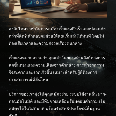
สงสัยไหมว่าทำไมการสมัครเว็บตรงถึงเร็วและปลอดภัย
กว่าที่คิด? คำตอบจะช่วยให้คุณเริ่มเล่นได้ทันที โดยไม่
ต้องเสียเวลาและความกังวลเรื่องคนกลาง
เว็บตรงหมายความว่า คุณเข้าโดยตรงผ่านลิงก์ทางการ
ลดขั้นตอนและความเสี่ยงจากตัวกลาง การทำธุรกรรม
จึงสะดวกและรวดเร็วขึ้น เหมาะสำหรับผู้ที่ต้องการ
ประสบการณ์ที่ลื่นไหล
บริการของเรามุ่งให้คุณสมัครง่าย ระบบใช้งานลื่น ฝาก-
ถอนอัตโนมัติ และมีทีมช่วยเหลือพร้อมตอบคำถาม เริ่ม
สมัครได้ในไม่กี่นาที พร้อมรับสิทธิประโยชน์พื้นฐาน
ทันที