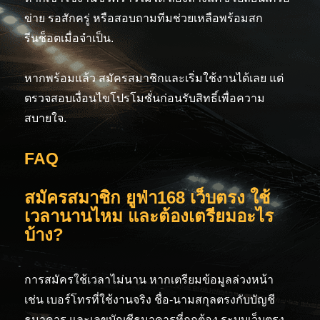
ข่าย รอสักครู่ หรือสอบถามทีมช่วยเหลือพร้อมสก
รีนช็อตเมื่อจำเป็น.
หากพร้อมแล้ว สมัครสมาชิกและเริ่มใช้งานได้เลย แต่
ตรวจสอบเงื่อนไขโปรโมชั่นก่อนรับสิทธิ์เพื่อความ
สบายใจ.
FAQ
สมัครสมาชิก ยูฟ่า168 เว็บตรง ใช้
เวลานานไหม และต้องเตรียมอะไร
บ้าง?
การสมัครใช้เวลาไม่นาน หากเตรียมข้อมูลล่วงหน้า
เช่น เบอร์โทรที่ใช้งานจริง ชื่อ-นามสกุลตรงกับบัญชี
ธนาคาร และเลขบัญชีธนาคารที่ถูกต้อง ระบบเว็บตรง