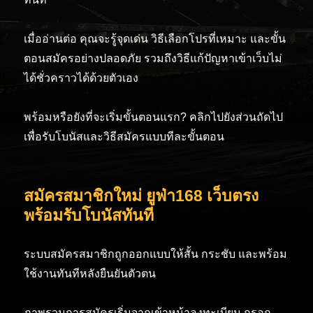
เมื่ออ่านต่อ คุณจะรู้จุดเด่น วิธีเลือกโปรที่เหมาะ และขั้น
ตอนสมัครอย่างปลอดภัย รวมถึงวิธีแก้ปัญหาเข้าเว็บไม่
ได้ชั่วคราวได้ด้วยตัวเอง
พร้อมหรือยังที่จะเริ่มขั้นตอนแรก? คลิกไปยังส่วนถัดไป
เพื่อรับโบนัสและวิธีสมัครแบบทีละขั้นตอน
สมัครสมาชิกใหม่ ยูฟ่า168 เว็บตรง
พร้อมรับโบนัสทันที
ระบบสมัครสมาชิกถูกออกแบบให้สั้น กระชับ และพร้อม
ใช้งานทันทีหลังยืนยันตัวตน
ภาพรวมการสมัครเริ่มจากเข้าหน้าลงทะเบียน กรอก