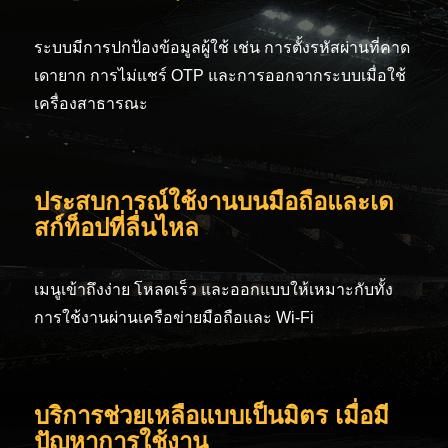
ระบบมีการปกป้องข้อมูลผู้ใช้ เช่น การตั้งรหัสผ่านที่คาด
เดายาก การไม่แชร์ OTP และการออกจากระบบเมื่อใช้
เครื่องสาธารณะ
ประสบการณ์ใช้งานบนมือถือและเด
สก์ท็อปที่ลื่นไหล
เมนูเข้าถึงง่าย โหลดเร็ว และออกแบบให้เหมาะกับทั้ง
การใช้งานผ่านเครือข่ายมือถือและ Wi‑Fi
บริการช่วยเหลือแบบเป็นมิตร เมื่อมี
ปัญหาการใช้งาน