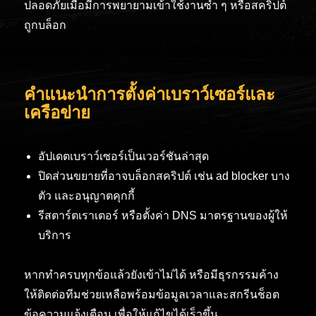
ปลอดภัยเมื่อมีการพยายามเข้าใช้งานซ้ำ ๆ หรือสคริปต์
ถูกบล็อก
คำแนะนำการตั้งค่าเบราว์เซอร์และ
เครือข่าย
อัปเดตเบราว์เซอร์เป็นเวอร์ชันล่าสุด
ปิดส่วนขยายที่อาจบล็อกสคริปต์ เช่น ad blocker บาง
ตัว และอนุญาตคุกกี้
รีสตาร์ตเราเตอร์ หรือตั้งค่า DNS มาตรฐานของผู้ให้
บริการ
หากทำครบทุกข้อแล้วยังเข้าไม่ได้ หรือมีธุรกรรมค้าง
ให้ติดต่อทีมช่วยเหลือพร้อมข้อมูลเวลาและสกรีนช็อต
ข้อความแจ้งเตือน เพื่อให้แก้ไขได้เร็วขึ้น