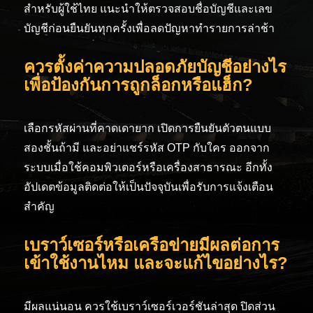
สำหรับผู้ใช้ไทย แนะนำให้ตรวจสอบชื่อบัญชีและเลข
บัญชีก่อนยืนยันทุกครั้งเพื่อลดปัญหาทำรายการล่าช้า
ควรตั้งค่าความปลอดภัยบัญชีอย่างไร
เพื่อป้องกันการถูกล็อกหรือแฮ็ก?
เลือกรหัสผ่านที่คาดเดายาก เปิดการยืนยันตัวตนแบบ
สองชั้นถ้ามี และอย่าแชร์รหัส OTP กับใคร ออกจาก
ระบบเมื่อใช้คอมพิวเตอร์หรือเครื่องสาธารณะ อีกทั้ง
อัปเดตข้อมูลติดต่อให้เป็นปัจจุบันเพื่อรับการแจ้งเตือน
สำคัญ
เบราว์เซอร์หรือเครือข่ายมีผลต่อการ
เข้าใช้งานไหม และจะแก้ไขอย่างไร?
มีผลแน่นอน ควรใช้เบราว์เซอร์เวอร์ชันล่าสุด ปิดส่วน