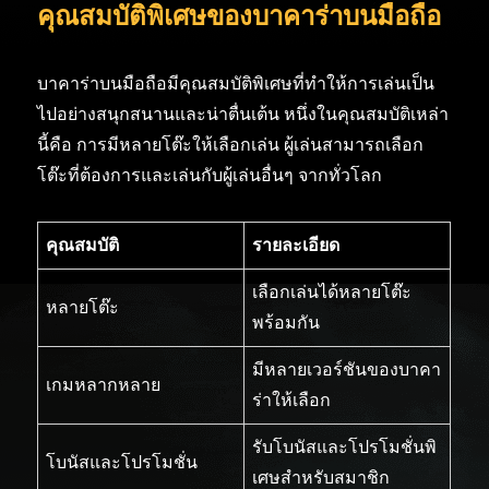
คุณสมบัติพิเศษของบาคาร่าบนมือถือ
บาคาร่าบนมือถือมีคุณสมบัติพิเศษที่ทำให้การเล่นเป็น
ไปอย่างสนุกสนานและน่าตื่นเต้น หนึ่งในคุณสมบัติเหล่า
นี้คือ การมีหลายโต๊ะให้เลือกเล่น ผู้เล่นสามารถเลือก
โต๊ะที่ต้องการและเล่นกับผู้เล่นอื่นๆ จากทั่วโลก
คุณสมบัติ
รายละเอียด
เลือกเล่นได้หลายโต๊ะ
หลายโต๊ะ
พร้อมกัน
มีหลายเวอร์ชันของบาคา
เกมหลากหลาย
ร่าให้เลือก
รับโบนัสและโปรโมชั่นพิ
โบนัสและโปรโมชั่น
เศษสำหรับสมาชิก