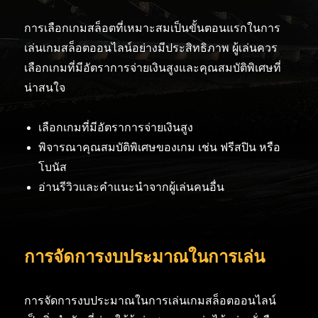
การเลือกเกมสล็อตที่เหมาะสมเป็นขั้นตอนแรกในการ
เล่นเกมสล็อตออนไลน์อย่างมีประสิทธิภาพ ผู้เล่นควร
เลือกเกมที่มีอัตราการจ่ายเงินสูงและคุณสมบัติพิเศษที่
น่าสนใจ
เลือกเกมที่มีอัตราการจ่ายเงินสูง
พิจารณาคุณสมบัติพิเศษของเกม เช่น ฟรีสปิน หรือ
โบนัส
อ่านรีวิวและคำแนะนำจากผู้เล่นคนอื่น
การจัดการงบประมาณในการเล่น
การจัดการงบประมาณในการเล่นเกมสล็อตออนไลน์