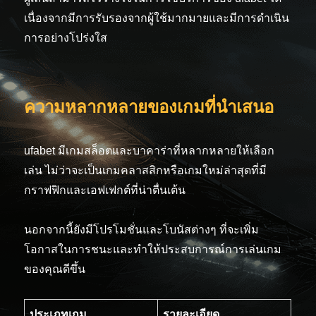
เนื่องจากมีการรับรองจากผู้ใช้มากมายและมีการดำเนิน
การอย่างโปร่งใส
ความหลากหลายของเกมที่นำเสนอ
ufabet มีเกมสล็อตและบาคาร่าที่หลากหลายให้เลือก
เล่น ไม่ว่าจะเป็นเกมคลาสสิกหรือเกมใหม่ล่าสุดที่มี
กราฟฟิกและเอฟเฟกต์ที่น่าตื่นเต้น
นอกจากนี้ยังมีโปรโมชั่นและโบนัสต่างๆ ที่จะเพิ่ม
โอกาสในการชนะและทำให้ประสบการณ์การเล่นเกม
ของคุณดีขึ้น
ประเภทเกม
รายละเอียด