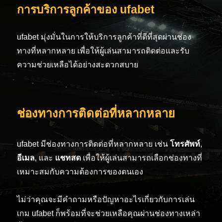
การบริการลูกค้าของ ufabet
ufabet มุ่งมั่นในการให้บริการลูกค้าที่ดีที่สุดผ่านช่อง
ทางที่หลากหลาย เพื่อให้ผู้เล่นสามารถติดต่อและรับ
ความช่วยเหลือได้อย่างสะดวกสบาย
ช่องทางการติดต่อที่หลากหลาย
ufabet มีช่องทางการติดต่อที่หลากหลาย เช่น
โทรศัพท์
,
อีเมล
, และ
แชทสด
เพื่อให้ผู้เล่นสามารถเลือกช่องทางที่
เหมาะสมกับความต้องการของตนเอง
ไม่ว่าคุณจะมีคำถามหรือปัญหาอะไรเกี่ยวกับการเล่น
เกม ufabet ก็พร้อมที่จะช่วยเหลือคุณผ่านช่องทางเหล่า