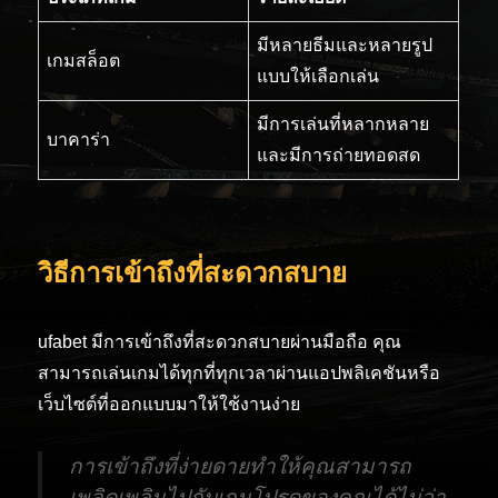
มีหลายธีมและหลายรูป
เกมสล็อต
แบบให้เลือกเล่น
มีการเล่นที่หลากหลาย
บาคาร่า
และมีการถ่ายทอดสด
วิธีการเข้าถึงที่สะดวกสบาย
ufabet มีการเข้าถึงที่สะดวกสบายผ่านมือถือ คุณ
สามารถเล่นเกมได้ทุกที่ทุกเวลาผ่านแอปพลิเคชันหรือ
เว็บไซต์ที่ออกแบบมาให้ใช้งานง่าย
การเข้าถึงที่ง่ายดายทำให้คุณสามารถ
เพลิดเพลินไปกับเกมโปรดของคุณได้ไม่ว่า