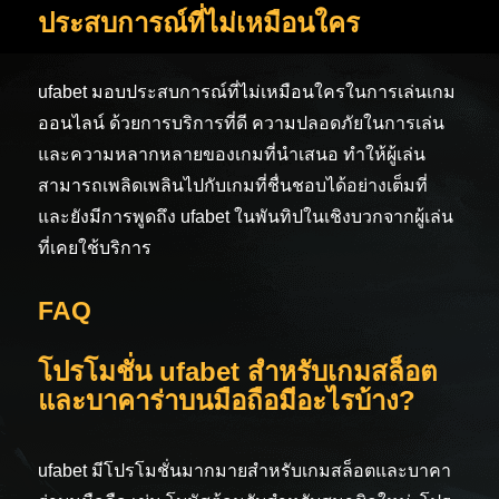
ประสบการณ์ที่ไม่เหมือนใคร
ufabet มอบประสบการณ์ที่ไม่เหมือนใครในการเล่นเกม
ออนไลน์ ด้วยการบริการที่ดี ความปลอดภัยในการเล่น
และความหลากหลายของเกมที่นำเสนอ ทำให้ผู้เล่น
สามารถเพลิดเพลินไปกับเกมที่ชื่นชอบได้อย่างเต็มที่
และยังมีการพูดถึง ufabet ในพันทิปในเชิงบวกจากผู้เล่น
ที่เคยใช้บริการ
FAQ
โปรโมชั่น ufabet สำหรับเกมสล็อต
และบาคาร่าบนมือถือมีอะไรบ้าง?
ufabet มีโปรโมชั่นมากมายสำหรับเกมสล็อตและบาคา