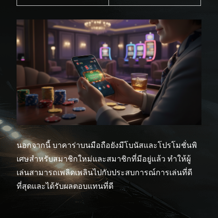
นอกจากนี้ บาคาร่าบนมือถือยังมีโบนัสและโปรโมชั่นพิ
เศษสำหรับสมาชิกใหม่และสมาชิกที่มีอยู่แล้ว ทำให้ผู้
เล่นสามารถเพลิดเพลินไปกับประสบการณ์การเล่นที่ดี
ที่สุดและได้รับผลตอบแทนที่ดี