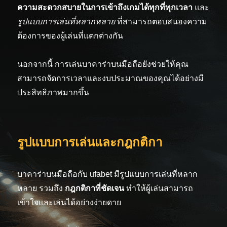
ความสะดวกสบายในการเข้าถึงเกมได้ทุกที่ทุกเวลา
และ
รูปแบบการเล่นที่หลากหลาย
ที่สามารถตอบสนองความ
ต้องการของผู้เล่นที่แตกต่างกัน
นอกจากนี้ การเล่นบาคาร่าบนมือถือยังช่วยให้คุณ
สามารถจัดการเวลาและงบประมาณของคุณได้อย่างมี
ประสิทธิภาพมากขึ้น
รูปแบบการเล่นและกฎกติกา
บาคาร่าบนมือถือกับ ufabet มีรูปแบบการเล่นที่หลาก
หลาย รวมถึง
กฎกติกาที่ชัดเจน
ทำให้ผู้เล่นสามารถ
เข้าใจและเล่นได้อย่างง่ายดาย