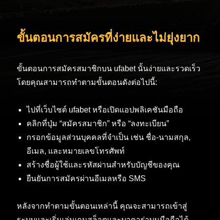
ขั้นตอนการสมัครที่ง่ายและไม่ยุ่งยาก
ขั้นตอนการสมัครสมาชิกบน ufabet นั้นง่ายและรวดเร็ว
โดยคุณสามารถทำตามขั้นตอนดังต่อไปนี้:
ไปที่เว็บไซต์ ufabet หรือเปิดแอปพลิเคชันมือถือ
คลิกที่ปุ่ม “สมัครสมาชิก” หรือ “ลงทะเบียน”
กรอกข้อมูลส่วนบุคคลที่จำเป็น เช่น ชื่อ-นามสกุล,
อีเมล, และหมายเลขโทรศัพท์
สร้างชื่อผู้ใช้และรหัสผ่านสำหรับบัญชีของคุณ
ยืนยันการสมัครผ่านอีเมลหรือ SMS
หลังจากทำตามขั้นตอนเหล่านี้ คุณจะสามารถเข้าสู่
ระบบและเริ่มเล่นเกมสล็อตและบาคาร่าบนมือถือได้