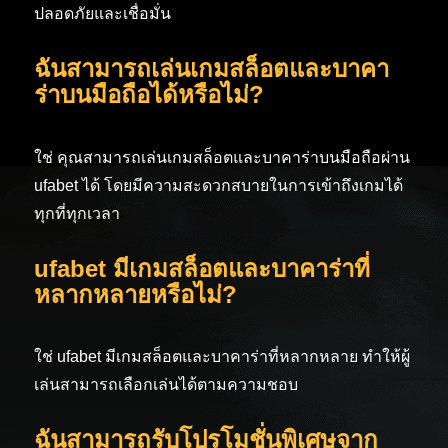
ปลอดภัยและเชื่อมั่น
ฉันสามารถเล่นเกมสล็อตและบาคา
ร่าบนมือถือได้หรือไม่?
ใช่ คุณสามารถเล่นเกมสล็อตและบาคาร่าบนมือถือผ่าน
ufabet ได้ โดยมีความสะดวกสบายในการเข้าถึงเกมได้
ทุกที่ทุกเวลา
ufabet มีเกมสล็อตและบาคาร่าที่
หลากหลายหรือไม่?
ใช่ ufabet มีเกมสล็อตและบาคาร่าที่หลากหลาย ทำให้ผู้
เล่นสามารถเลือกเล่นได้ตามความชอบ
ฉันสามารถรับโปรโมชั่นพิเศษจาก