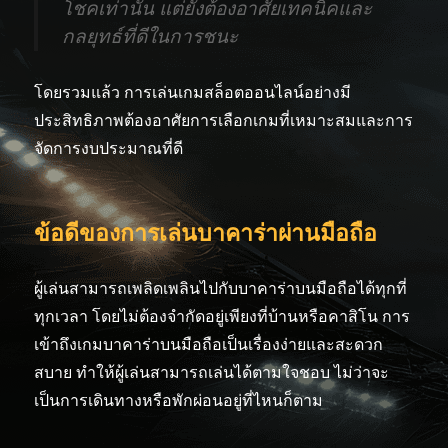
โชคเท่านั้น แต่ยังต้องอาศัยเทคนิคและ
กลยุทธ์ที่ดีในการชนะ
โดยรวมแล้ว การเล่นเกมสล็อตออนไลน์อย่างมี
ประสิทธิภาพต้องอาศัยการเลือกเกมที่เหมาะสมและการ
จัดการงบประมาณที่ดี
ข้อดีของการเล่นบาคาร่าผ่านมือถือ
ผู้เล่นสามารถเพลิดเพลินไปกับบาคาร่าบนมือถือได้ทุกที่
ทุกเวลา โดยไม่ต้องจำกัดอยู่เพียงที่บ้านหรือคาสิโน การ
เข้าถึงเกมบาคาร่าบนมือถือเป็นเรื่องง่ายและสะดวก
สบาย ทำให้ผู้เล่นสามารถเล่นได้ตามใจชอบ ไม่ว่าจะ
เป็นการเดินทางหรือพักผ่อนอยู่ที่ไหนก็ตาม