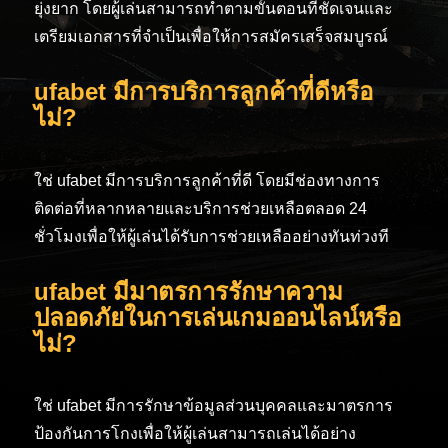
ยุ่งยาก โดยผู้เล่นสามารถทำตามขั้นตอนที่ชัดเจนและ
เตรียมเอกสารที่จำเป็นเพื่อให้การสมัครเสร็จสมบูรณ์
ufabet มีการบริการลูกค้าที่ดีหรือ
ไม่?
ใช่ ufabet มีการบริการลูกค้าที่ดี โดยมีช่องทางการ
ติดต่อที่หลากหลายและบริการช่วยเหลือตลอด 24
ชั่วโมงเพื่อให้ผู้เล่นได้รับการช่วยเหลืออย่างทันท่วงที
ufabet มีมาตรการรักษาความ
ปลอดภัยในการเล่นเกมออนไลน์หรือ
ไม่?
ใช่ ufabet มีการรักษาข้อมูลส่วนบุคคลและมาตรการ
ป้องกันการโกงเพื่อให้ผู้เล่นสามารถเล่นได้อย่าง