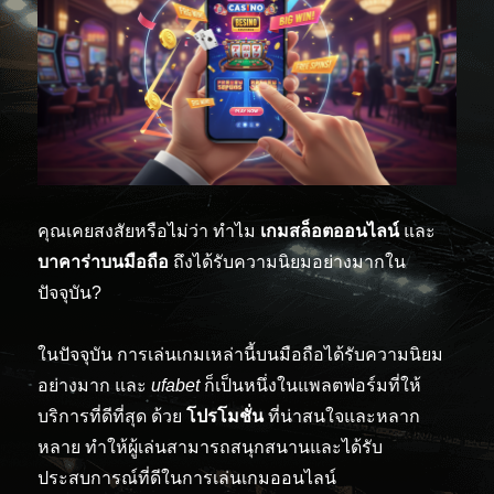
คุณเคยสงสัยหรือไม่ว่า ทำไม
เกมสล็อตออนไลน์
และ
บาคาร่าบนมือถือ
ถึงได้รับความนิยมอย่างมากใน
ปัจจุบัน?
ในปัจจุบัน การเล่นเกมเหล่านี้บนมือถือได้รับความนิยม
อย่างมาก และ
ufabet
ก็เป็นหนึ่งในแพลตฟอร์มที่ให้
บริการที่ดีที่สุด ด้วย
โปรโมชั่น
ที่น่าสนใจและหลาก
หลาย ทำให้ผู้เล่นสามารถสนุกสนานและได้รับ
ประสบการณ์ที่ดีในการเล่นเกมออนไลน์