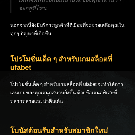
จะอยู่ที่ไหน
นอกจากนี้ยังมีบริการลูกค้าที่ดีเยี่ยมที่จะช่วยเหลือคุณใน
ทุกๆ ปัญหาที่เกิดขึ้น
โปรโมชั่นเด็ด ๆ สำหรับเกมสล็อตที่
ufabet
โปรโมชั่นเด็ด ๆ สำหรับเกมสล็อตที่ ufabet จะทำให้การ
เล่นเกมของคุณสนุกสนานยิ่งขึ้น ด้วยข้อเสนอพิเศษที่
หลากหลายและน่าตื่นเต้น
โบนัสต้อนรับสำหรับสมาชิกใหม่