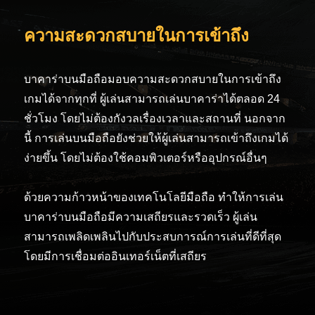
ความสะดวกสบายในการเข้าถึง
บาคาร่าบนมือถือมอบความสะดวกสบายในการเข้าถึง
เกมได้จากทุกที่ ผู้เล่นสามารถเล่นบาคาร่าได้ตลอด 24
ชั่วโมง โดยไม่ต้องกังวลเรื่องเวลาและสถานที่ นอกจาก
นี้ การเล่นบนมือถือยังช่วยให้ผู้เล่นสามารถเข้าถึงเกมได้
ง่ายขึ้น โดยไม่ต้องใช้คอมพิวเตอร์หรืออุปกรณ์อื่นๆ
ด้วยความก้าวหน้าของเทคโนโลยีมือถือ ทำให้การเล่น
บาคาร่าบนมือถือมีความเสถียรและรวดเร็ว ผู้เล่น
สามารถเพลิดเพลินไปกับประสบการณ์การเล่นที่ดีที่สุด
โดยมีการเชื่อมต่ออินเทอร์เน็ตที่เสถียร