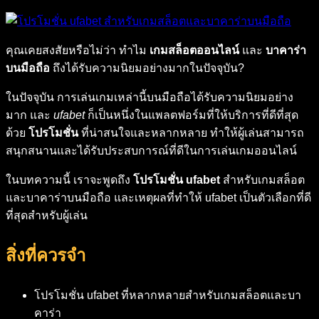
คุณเคยสงสัยหรือไม่ว่า ทำไม
เกมสล็อตออนไลน์
และ
บาคาร่า
บนมือถือ
ถึงได้รับความนิยมอย่างมากในปัจจุบัน?
ในปัจจุบัน การเล่นเกมเหล่านี้บนมือถือได้รับความนิยมอย่าง
มาก และ
ufabet
ก็เป็นหนึ่งในแพลตฟอร์มที่ให้บริการที่ดีที่สุด
ด้วย
โปรโมชั่น
ที่น่าสนใจและหลากหลาย ทำให้ผู้เล่นสามารถ
สนุกสนานและได้รับประสบการณ์ที่ดีในการเล่นเกมออนไลน์
ในบทความนี้ เราจะพูดถึง
โปรโมชั่น ufabet
สำหรับเกมสล็อต
และบาคาร่าบนมือถือ และเหตุผลที่ทำให้ ufabet เป็นตัวเลือกที่ดี
ที่สุดสำหรับผู้เล่น
สิ่งที่ควรจำ
โปรโมชั่น ufabet ที่หลากหลายสำหรับเกมสล็อตและบา
คาร่า