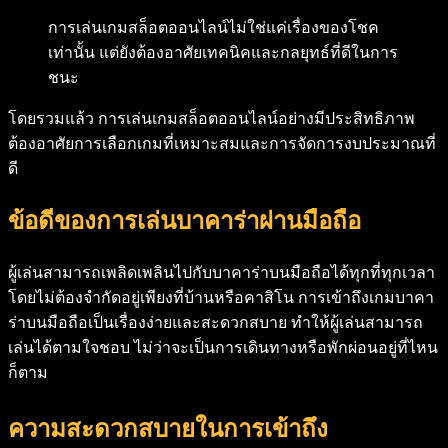
การเล่นเกมสล็อตออนไลน์ไม่ใช่แค่เรื่องของโชค
เท่านั้น แต่ยังต้องอาศัยเทคนิคและกลยุทธ์ที่ดีในการ
ชนะ
โดยรวมแล้ว การเล่นเกมสล็อตออนไลน์อย่างมีประสิทธิภาพ
ต้องอาศัยการเลือกเกมที่เหมาะสมและการจัดการงบประมาณที่
ดี
ข้อดีของการเล่นบาคาร่าผ่านมือถือ
ผู้เล่นสามารถเพลิดเพลินไปกับบาคาร่าบนมือถือได้ทุกที่ทุกเวลา
โดยไม่ต้องจำกัดอยู่เพียงที่บ้านหรือคาสิโน การเข้าถึงเกมบาคา
ร่าบนมือถือเป็นเรื่องง่ายและสะดวกสบาย ทำให้ผู้เล่นสามารถ
เล่นได้ตามใจชอบ ไม่ว่าจะเป็นการเดินทางหรือพักผ่อนอยู่ที่ไหน
ก็ตาม
ความสะดวกสบายในการเข้าถึง