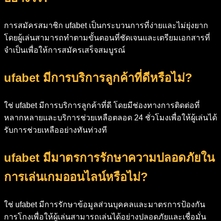
การสมัครสมาชิก ufabet เป็นกระบวนการที่ง่ายและไม่ยุ่งยาก
โดยผู้เล่นสามารถทำตามขั้นตอนที่ชัดเจนและเตรียมเอกสารที่
จำเป็นเพื่อให้การสมัครเสร็จสมบูรณ์
ufabet มีการบริการลูกค้าที่ดีหรือไม่?
ใช่ ufabet มีการบริการลูกค้าที่ดี โดยมีช่องทางการติดต่อที่
หลากหลายและบริการช่วยเหลือตลอด 24 ชั่วโมงเพื่อให้ผู้เล่นได้
รับการช่วยเหลืออย่างทันท่วงที
ufabet มีมาตรการรักษาความปลอดภัยใน
การเล่นเกมออนไลน์หรือไม่?
ใช่ ufabet มีการรักษาข้อมูลส่วนบุคคลและมาตรการป้องกัน
การโกงเพื่อให้ผู้เล่นสามารถเล่นได้อย่างปลอดภัยและเชื่อมั่น