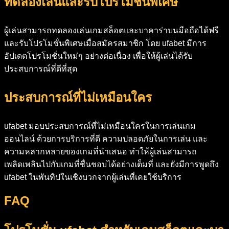
ทดลองเล่นและรับโปรโมชั่นพิเศษ
ผู้เล่นสามารถทดลองเล่นเกมสล็อตและบาคาร่าบนมือถือได้ฟรี
และรับโปรโมชั่นพิเศษเมื่อสมัครสมาชิก โดย ufabet มีการ
อัปเดตโปรโมชั่นใหม่ๆ อย่างต่อเนื่อง เพื่อให้ผู้เล่นได้รับ
ประสบการณ์ที่ดีที่สุด
ประสบการณ์ที่ไม่เหมือนใคร
ufabet มอบประสบการณ์ที่ไม่เหมือนใครในการเล่นเกม
ออนไลน์ ด้วยการบริการที่ดี ความปลอดภัยในการเล่น และ
ความหลากหลายของเกมที่นำเสนอ ทำให้ผู้เล่นสามารถ
เพลิดเพลินไปกับเกมที่ชื่นชอบได้อย่างเต็มที่ และยังมีการพูดถึง
ufabet ในพันทิปในเชิงบวกจากผู้เล่นที่เคยใช้บริการ
FAQ