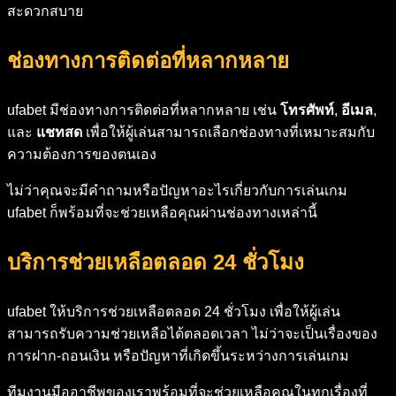
สะดวกสบาย
ช่องทางการติดต่อที่หลากหลาย
ufabet มีช่องทางการติดต่อที่หลากหลาย เช่น
โทรศัพท์
,
อีเมล
,
และ
แชทสด
เพื่อให้ผู้เล่นสามารถเลือกช่องทางที่เหมาะสมกับ
ความต้องการของตนเอง
ไม่ว่าคุณจะมีคำถามหรือปัญหาอะไรเกี่ยวกับการเล่นเกม
ufabet ก็พร้อมที่จะช่วยเหลือคุณผ่านช่องทางเหล่านี้
บริการช่วยเหลือตลอด 24 ชั่วโมง
ufabet ให้บริการช่วยเหลือตลอด 24 ชั่วโมง เพื่อให้ผู้เล่น
สามารถรับความช่วยเหลือได้ตลอดเวลา ไม่ว่าจะเป็นเรื่องของ
การฝาก-ถอนเงิน หรือปัญหาที่เกิดขึ้นระหว่างการเล่นเกม
ทีมงานมืออาชีพของเราพร้อมที่จะช่วยเหลือคุณในทุกเรื่องที่