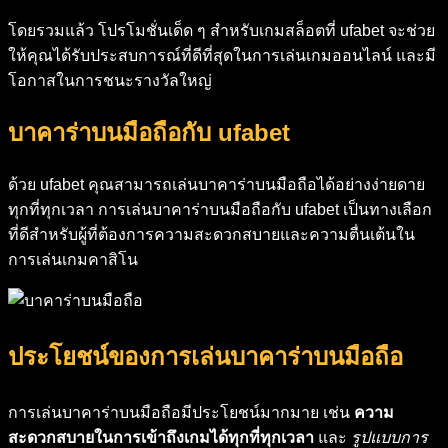
โดยรวมแล้ว โปรโมชั่นเด็ด ๆ สำหรับเกมสล็อตที่ ufabet จะช่วย
ให้คุณได้รับประสบการณ์ที่ดีที่สุดในการเล่นเกมออนไลน์ และมี
โอกาสในการชนะรางวัลใหญ่
บาคาร่าบนมือถือกับ ufabet
ด้วย ufabet คุณสามารถเล่นบาคาร่าบนมือถือได้อย่างง่ายดาย
ทุกที่ทุกเวลา การเล่นบาคาร่าบนมือถือกับ ufabet เป็นทางเลือก
ที่ดีสำหรับผู้ที่ต้องการความสะดวกสบายและความตื่นเต้นใน
การเล่นเกมคาสิโน
ประโยชน์ของการเล่นบาคาร่าบนมือถือ
การเล่นบาคาร่าบนมือถือมีประโยชน์มากมาย เช่น
ความ
สะดวกสบายในการเข้าถึงเกมได้ทุกที่ทุกเวลา
และ
รูปแบบการ