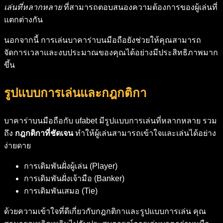
เล่นที่หลากหลาย
ที่สามารถตอบสนองความต้องการของผู้เล่นที่
แตกต่างกัน
นอกจากนี้ การเล่นบาคาร่าบนมือถือยังช่วยให้คุณสามารถ
จัดการเวลาและงบประมาณของคุณได้อย่างมีประสิทธิภาพมาก
ขึ้น
รูปแบบการเล่นและกฎกติกา
บาคาร่าบนมือถือกับ ufabet มีรูปแบบการเล่นที่หลากหลาย รวม
ถึง
กฎกติกาที่ชัดเจน
ทำให้ผู้เล่นสามารถเข้าใจและเล่นได้อย่าง
ง่ายดาย
การเดิมพันฝั่งผู้เล่น (Player)
การเดิมพันฝั่งเจ้ามือ (Banker)
การเดิมพันเสมอ (Tie)
ด้วยความเข้าใจที่ดีเกี่ยวกับกฎกติกาและรูปแบบการเล่น คุณ