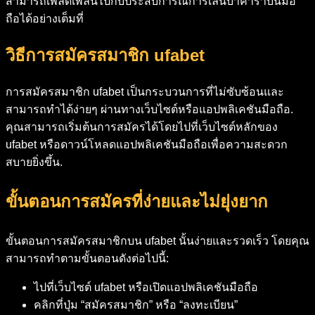
สามารถเพลิดเพลินไปกับประสบการณ์การเล่นบาคาร่าบนมือ
ถือได้อย่างเต็มที่
วิธีการสมัครสมาชิก ufabet
การสมัครสมาชิก ufabet เป็นกระบวนการที่ไม่ซับซ้อนและ
สามารถทำได้ง่ายๆ ผ่านทางเว็บไซต์หรือแอปพลิเคชันมือถือ.
คุณสามารถเริ่มต้นการสมัครได้โดยไปที่เว็บไซต์หลักของ
ufabet หรือดาวน์โหลดแอปพลิเคชันมือถือเพื่อความสะดวก
สบายยิ่งขึ้น.
ขั้นตอนการสมัครที่ง่ายและไม่ยุ่งยาก
ขั้นตอนการสมัครสมาชิกบน ufabet นั้นง่ายและรวดเร็ว โดยคุณ
สามารถทำตามขั้นตอนดังต่อไปนี้:
ไปที่เว็บไซต์ ufabet หรือเปิดแอปพลิเคชันมือถือ
คลิกที่ปุ่ม “สมัครสมาชิก” หรือ “ลงทะเบียน”