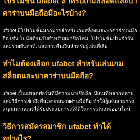
โปรโมชั่น ufabet สำหรับเกมสล็อตและบา
คาร่าบนมือถือมีอะไรบ้าง?
ufabet มีโปรโมชั่นมากมายสำหรับเกมสล็อตและบาคาร่าบนมือ
ถือ เช่น โบนัสต้อนรับสำหรับสมาชิกใหม่, โปรโมชั่นประจำวัน
และรายสัปดาห์, และการคืนเงินสำหรับผู้เล่นที่เสีย
ทำไมต้องเลือก ufabet สำหรับเล่นเกม
สล็อตและบาคาร่าบนมือถือ?
ufabet เป็นแพลตฟอร์มที่มีความน่าเชื่อถือ, มีเกมที่หลากหลาย,
และวิธีการเข้าถึงที่สะดวกสบายผ่านมือถือ ทำให้ผู้เล่นสามารถ
สนุกสนานและได้รับประสบการณ์ที่ดีในการเล่นเกมออนไลน์
วิธีการสมัครสมาชิก ufabet ทำได้
อย่างไร?