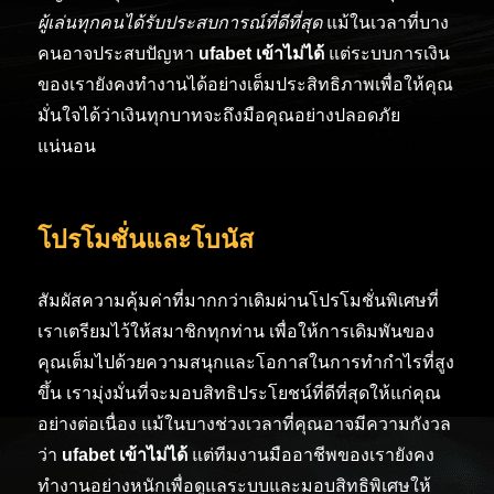
ผู้เล่นทุกคนได้รับประสบการณ์ที่ดีที่สุด
แม้ในเวลาที่บาง
คนอาจประสบปัญหา
ufabet เข้าไม่ได้
แต่ระบบการเงิน
ของเรายังคงทำงานได้อย่างเต็มประสิทธิภาพเพื่อให้คุณ
มั่นใจได้ว่าเงินทุกบาทจะถึงมือคุณอย่างปลอดภัย
แน่นอน
โปรโมชั่นและโบนัส
สัมผัสความคุ้มค่าที่มากกว่าเดิมผ่านโปรโมชั่นพิเศษที่
เราเตรียมไว้ให้สมาชิกทุกท่าน เพื่อให้การเดิมพันของ
คุณเต็มไปด้วยความสนุกและโอกาสในการทำกำไรที่สูง
ขึ้น เรามุ่งมั่นที่จะมอบสิทธิประโยชน์ที่ดีที่สุดให้แก่คุณ
อย่างต่อเนื่อง แม้ในบางช่วงเวลาที่คุณอาจมีความกังวล
ว่า
ufabet เข้าไม่ได้
แต่ทีมงานมืออาชีพของเรายังคง
ทำงานอย่างหนักเพื่อดูแลระบบและมอบสิทธิพิเศษให้