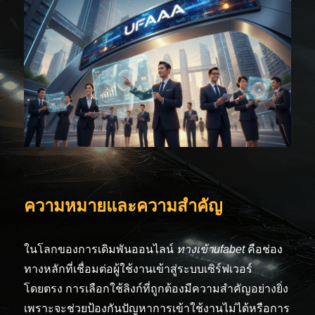
ความหมายและความสำคัญ
ในโลกของการเดิมพันออนไลน์
ทางเข้าufabet
คือช่อง
ทางหลักที่เชื่อมต่อผู้ใช้งานเข้าสู่ระบบเซิร์ฟเวอร์
โดยตรง การเลือกใช้ลิงก์ที่ถูกต้องมีความสำคัญอย่างยิ่ง
เพราะจะช่วยป้องกันปัญหาการเข้าใช้งานไม่ได้หรือการ