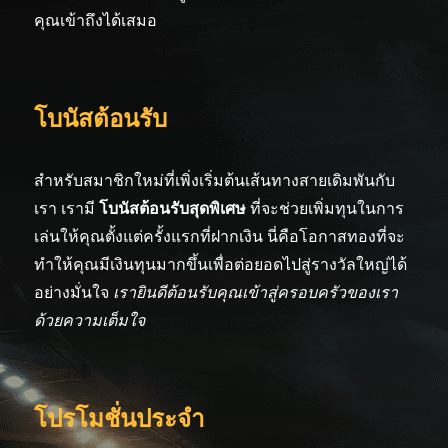
คุณเข้าถึงได้เสมอ
โบนัสต้อนรับ
สำหรับสมาชิกใหม่ที่เพิ่งเริ่มต้นเส้นทางสายเดิมพันกับ
เรา เรามี
โบนัสต้อนรับสุดพิเศษ
ที่จะช่วยเพิ่มทุนในการ
เล่นให้คุณตั้งแต่ครั้งแรกที่ฝากเงิน นี่คือโอกาสทองที่จะ
ทำให้คุณมีเงินทุนมากขึ้นเพื่อต่อยอดไปสู่รางวัลใหญ่ได้
อย่างมั่นใจ
เรายินดีต้อนรับคุณเข้าสู่ครอบครัวของเรา
ด้วยความเต็มใจ
โปรโมชั่นประจำ