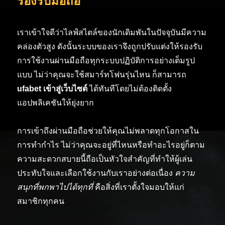
รองรับมือถือ
เราเข้าใจดีว่าไลฟ์สไตล์ของนักเดิมพันในปัจจุบันมีความ
คล่องตัวสูง ดังนั้นระบบของเราจึงถูกปรับแต่งให้รองรับ
การใช้งานผ่านมือถือทุกระบบปฏิบัติการอย่างเต็มรูป
แบบ ไม่ว่าคุณจะใช้สมาร์ทโฟนรุ่นไหน ก็สามารถ
ufabet เข้าสู่เว็บไซต์
ได้ทันทีโดยไม่ต้องติดตั้ง
แอปพลิเคชันให้ยุ่งยาก
การเข้าถึงผ่านมือถือช่วยให้คุณไม่พลาดทุกโอกาสใน
การทำกำไร ไม่ว่าคุณจะอยู่ที่ไหนหรือทำอะไรอยู่ก็ตาม
ความสะดวกสบายนี้ถือเป็นหัวใจสำคัญที่ทำให้ผู้เล่น
ประทับใจและเลือกใช้งานกับเราอย่างต่อเนื่อง
ความ
สนุกที่พกพาไปได้ทุกที่
คือสิ่งที่เราตั้งใจมอบให้แก่
สมาชิกทุกคน