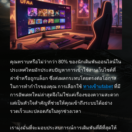
คุณทราบหรือไม่ว่ากว่า 80% ของนักเดิมพันออนไลน์ใน
ประเทศไทยมักประสบปัญหาการเข้าใช้งานเว็บไซต์ที่
ล่าช้าหรือถูกบล็อก ซึ่งส่งผลกระทบโดยตรงต่อโอกาส
ในการทำกำไรของคุณ การเลือกใช้
ทางเข้าufabet
ที่มี
การอัพเดทใหม่ล่าสุดจึงไม่ใช่แค่เรื่องของความสะดวก
แต่เป็นหัวใจสำคัญที่ช่วยให้คุณเข้าถึงระบบได้อย่าง
รวดเร็วและปลอดภัยในทุกช่วงเวลา
เรามุ่งมั่นที่จะมอบประสบการณ์การเดิมพันที่ดีที่สุดให้