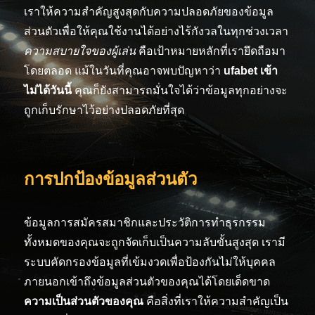
เราให้ความสำคัญสูงสุดกับความปลอดภัยของข้อมูล
ส่วนตัวเพื่อให้คุณใช้งานได้อย่างไร้กังวลในทุกช่วงเวลา
ความสบายใจของผู้เล่น
คือเป้าหมายหลักที่เรายึดถือมา
โดยตลอด แม้ในวันที่คุณอาจพบปัญหาว่า
ufabet เข้า
ไม่ได้วันนี้
คุณก็ยังสามารถมั่นใจได้ว่าข้อมูลทุกอย่างจะ
ถูกเก็บรักษาไว้อย่างปลอดภัยที่สุด
การปกป้องข้อมูลส่วนตัว
ข้อมูลการสมัครสมาชิกและประวัติการทำธุรกรรม
ทั้งหมดของคุณจะถูกจัดเก็บเป็นความลับขั้นสูงสุด เรามี
ระบบคัดกรองข้อมูลที่เข้มงวดเพื่อป้องกันไม่ให้บุคคล
ภายนอกเข้าถึงข้อมูลส่วนตัวของคุณได้โดยเด็ดขาด
ความเป็นส่วนตัวของคุณ
คือสิ่งที่เราให้ความสำคัญเป็น