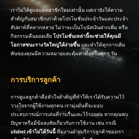
เราไม่ได้ดูแลแค่สมาชิกใหม่เท่านั้น แต่เรายังให้ความ
สำคัญกับสมาชิกเก่าด้วยโปรโมชั่นประจำวันและประจำ
สัปดาห์ที่หลากหลาย ไม่ว่าจะเป็นโบนัสเงินฝากเพิ่ม หรือ
กิจกรรมคืนยอดเสีย
โปรโมชั่นเหล่านี้จะช่วยให้คุณมี
โอกาสชนะรางวัลใหญ่ได้ง่ายขึ้น
และทำให้ทุกการเดิม
พันของคุณมีความหมายและคุ้มค่าที่สุดในทุกๆ วัน
การบริการลูกค้า
การดูแลลูกค้าคือหัวใจสำคัญที่ทำให้เราได้รับความไว้
วางใจจากผู้ใช้งานทุกคน เรามุ่งมั่นที่จะมอบ
ประสบการณ์การเล่นที่ราบรื่นและไร้รอยต่อ หากคุณพบ
ปัญหาหรือมีข้อสงสัยเกี่ยวกับการใช้งาน เช่น กรณี
ufabet เข้าไม่ได้วันนี้
ทีมงานฝ่ายบริการลูกค้าของเรา