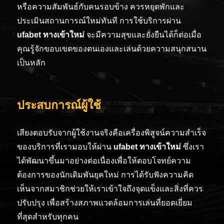
หรือความสัมพันธ์กับคนรอบข้าง ควรหยุดพักและ
ประเมินสถานการณ์ใหม่ทันที การใช้บริการผ่าน
ufabet ทางเข้าใหม่
จะมีความสุขและยั่งยืนได้ก็ต่อเมื่อ
คุณรู้จักขอบเขตของตนเองและเล่นด้วยความสนุกสนาน
เป็นหลัก
ประสบการณ์ผู้ใช้
เสียงตอบรับจากผู้ใช้งานจริงคือเครื่องพิสูจน์ความสำเร็จ
ของบริการที่เรามอบให้ผ่าน
ufabet ทางเข้าใหม่
ซึ่งเรา
ได้พัฒนาขึ้นมาอย่างต่อเนื่องเพื่อให้ตอบโจทย์ความ
ต้องการของนักเดิมพันยุคใหม่ การได้รับฟังความคิด
เห็นจากสมาชิกช่วยให้เราเข้าใจถึงจุดแข็งและสิ่งที่ควร
ปรับปรุง เพื่อสร้างสภาพแวดล้อมการเล่นที่ยอดเยี่ยม
ที่สุดสำหรับทุกคน