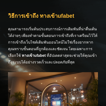
วิธีการเข้าถึง ทางเข้าufabet
คุณสามารถเริ่มต้นประสบการณ์การเดิมพันที่น่าตื่นเต้น
ได้ง่ายๆ เพียงทำตามขั้นตอนการเข้าถึงที่เราเตรียมไว้ให้
การเข้าถึงเว็บไซต์เดิมพันออนไลน์ไม่ใช่เรื่องยากหาก
คุณทราบขั้นตอนที่ถูกต้องและชัดเจน โดยเฉพาะการ
เลือกใช้
ทางเข้าufabet
ที่อัปเดตล่าสุดจะช่วยให้คุณเข้า
ถึงระบบได้อย่างรวดเร็วและปลอดภัยที่สุด