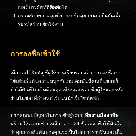
เบอร์โทรศัพท์ที่ติดต่อได้
ตรวจสอบความถูกต้องของข้อมูลก่อนกดยืนยันเพื่อ
รับรหัสผ่านเข้าใช้งาน
การลงชื่อเข้าใช้
เมื่อคุณได้รับบัญชีผู้ใช้งานเรียบร้อยแล้ว การลงชื่อเข้า
ใช้เพื่อเริ่มต้นความสนุกกับเกมเดิมพันที่คุณชื่นชอบก็
ทำได้ทันทีโดยไม่มีสะดุด เพียงแค่กรอกชื่อผู้ใช้และรหัส
ผ่านในช่องที่กำหนดไว้บนหน้าเว็บไซต์หลัก
หากคุณพบปัญหาในการเข้าสู่ระบบ
ทีมงานมืออาชีพ
พร้อมให้ความช่วยเหลือตลอด 24 ชั่วโมง เพื่อให้มั่นใจ
ว่าทุกการเดิมพันของคุณจะเป็นไปอย่างราบรื่นและเต็ม