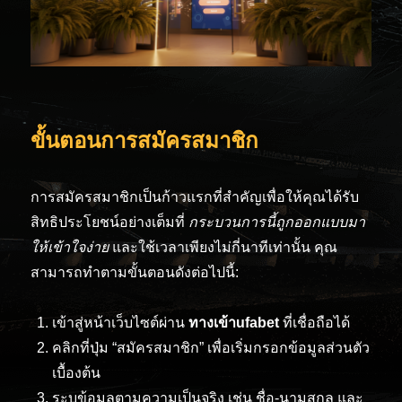
ขั้นตอนการสมัครสมาชิก
การสมัครสมาชิกเป็นก้าวแรกที่สำคัญเพื่อให้คุณได้รับ
สิทธิประโยชน์อย่างเต็มที่
กระบวนการนี้ถูกออกแบบมา
ให้เข้าใจง่าย
และใช้เวลาเพียงไม่กี่นาทีเท่านั้น คุณ
สามารถทำตามขั้นตอนดังต่อไปนี้:
เข้าสู่หน้าเว็บไซต์ผ่าน
ทางเข้าufabet
ที่เชื่อถือได้
คลิกที่ปุ่ม “สมัครสมาชิก” เพื่อเริ่มกรอกข้อมูลส่วนตัว
เบื้องต้น
ระบุข้อมูลตามความเป็นจริง เช่น ชื่อ-นามสกุล และ