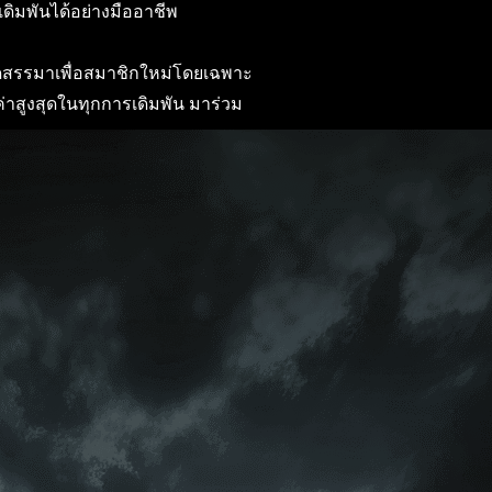
เดิมพันได้อย่างมืออาชีพ
ัดสรรมาเพื่อสมาชิกใหม่โดยเฉพาะ
ค่าสูงสุดในทุกการเดิมพัน มาร่วม