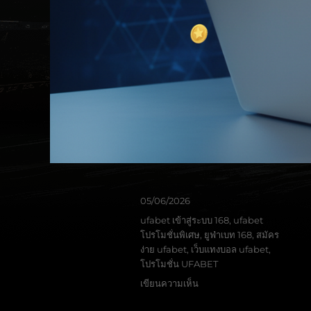
05/06/2026
ufabet เข้าสู่ระบบ 168
,
ufabet
โปรโมชั่นพิเศษ
,
ยูฟ่าเบท 168
,
สมัคร
ง่าย ufabet
,
เว็บแทงบอล ufabet
,
โปรโมชั่น UFABET
เขียนความเห็น