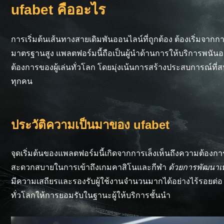
ufabet คืออะไร
การเริ่มต้นเส้นทางสายเดิมพันออนไลน์ที่ถูกต้อง ต้องเริ่มจากการ
มาตรฐานสูง แพลตฟอร์มนี้ถือเป็นผู้นำด้านการให้บริการพนัน
ต้องการของผู้เล่นทั่วโลก โดยมุ่งเน้นการสร้างประสบการณ์ท
ทุกคน
ประวัติความเป็นมาของ ufabet
จุดเริ่มต้นของแพลตฟอร์มนี้เกิดจากการเล็งเห็นถึงความต้องก
สะดวกสบายในการเข้าถึงเกมคาสิโนและกีฬา
ด้วยการพัฒนาเท
มีความเสถียรและรองรับผู้ใช้งานจำนวนมากได้อย่างไร้รอยต่อ ปัจ
ทั่วโลกให้การยอมรับในฐานะผู้ให้บริการชั้นนำ