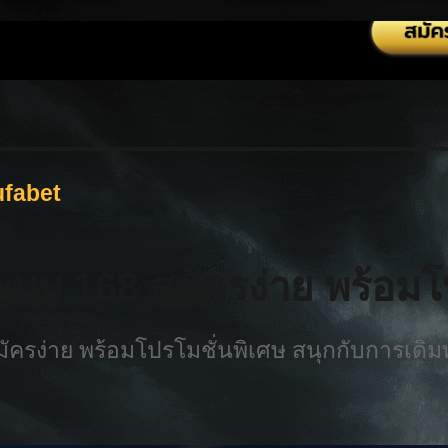
ufabet
่ระบบ 168 สมัครง่าย พร้อม
สมัครง่าย พร้อมโปรโมชั่นพิเศษ สนุกกับการเดิ