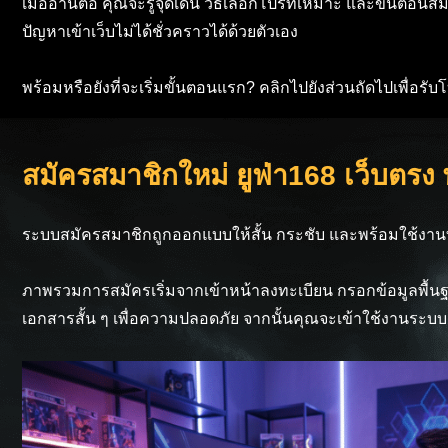
เมื่ออ่านต่อ คุณจะรู้จุดเด่น วิธีเลือกโปรที่เหมาะ และขั้นตอนส
ปัญหาเข้าเว็บไม่ได้ชั่วคราวได้ด้วยตัวเอง
พร้อมหรือยังที่จะเริ่มขั้นตอนแรก? คลิกไปยังส่วนถัดไปเพื่อร
สมัครสมาชิกใหม่ ยูฟ่า168 เว็บตรง 
ระบบสมัครสมาชิกถูกออกแบบให้สั้น กระชับ และพร้อมใช้งานท
ภาพรวมการสมัครเริ่มจากเข้าหน้าลงทะเบียน กรอกข้อมูลพื้นฐาน
เอกสารสั้น ๆ เพื่อความปลอดภัย จากนั้นคุณจะเข้าใช้งานระบบ