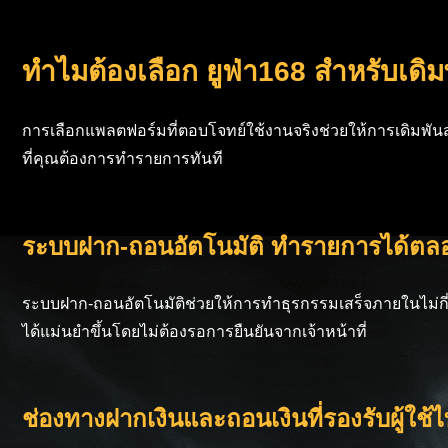
ทำไมต้องเลือก ยูฟ่า168 สำหรับเดิ
การเลือกแพลตฟอร์มที่ตอบโจทย์ใช้งานจริงช่วยให้การเดิมพั
ที่คุณต้องการทำรายการทันที
ระบบฝาก-ถอนอัตโนมัติ ทำรายการได้ตล
ระบบฝาก-ถอนอัตโนมัติช่วยให้การทำธุรกรรมเสร็จภายในไม่ก
ได้แม่นยำขึ้นโดยไม่ต้องรอการยืนยันจากเจ้าหน้าที่
ช่องทางฝากเงินและถอนเงินที่รองรับผู้ใช้