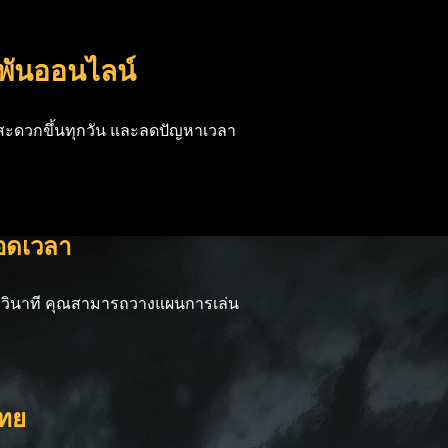
มพันออนไลน์
นสะดวกขึ้นทุกวัน และลดปัญหาเวลา
อดเวลา
ี่วินาที คุณสามารถวางแผนการเล่น
ไทย