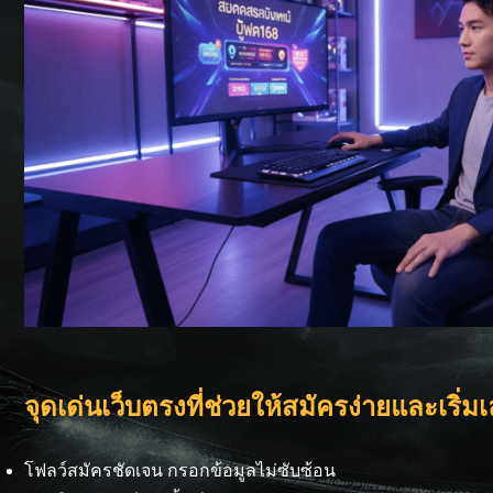
จุดเด่นเว็บตรงที่ช่วยให้สมัครง่ายและเริ่มเ
โฟลว์สมัครชัดเจน กรอกข้อมูลไม่ซับซ้อน