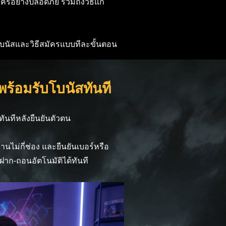
มัครอย่างปลอดภัย รวมถึงวิธีแก้
ับโบนัสและวิธีสมัครแบบทีละขั้นตอน
พร้อมรับโบนัสทันที
ันทีหลังยืนยันตัวตน
ไม่กี่ช่อง และยืนยันเบอร์หรือ
ฝาก-ถอนอัตโนมัติได้ทันที