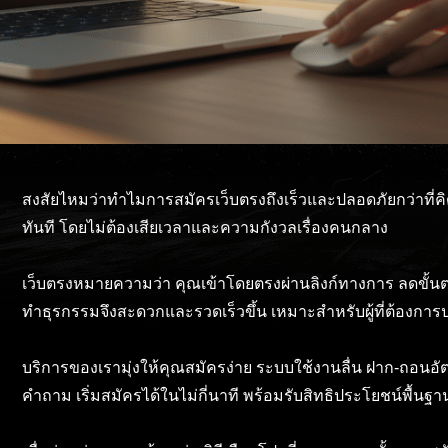
สงสัยไหมว่าทำไมการสมัครเว็บตรงถึงเร็วและปลอดภัยกว่าที่คิ
ทันที โดยไม่ต้องเสียเวลาและความกังวลเรื่องคนกลาง
เว็บตรงหมายความว่า คุณเข้าโดยตรงผ่านลิงก์ทางการ ลดขั้
ทำธุรกรรมจึงสะดวกและรวดเร็วขึ้น เหมาะสำหรับผู้ที่ต้องการ
บริการของเรามุ่งให้คุณสมัครง่าย ระบบใช้งานลื่น ฝาก-ถอนอั
คำถาม เริ่มสมัครได้ในไม่กี่นาที พร้อมรับสิทธิประโยชน์พื้นฐา