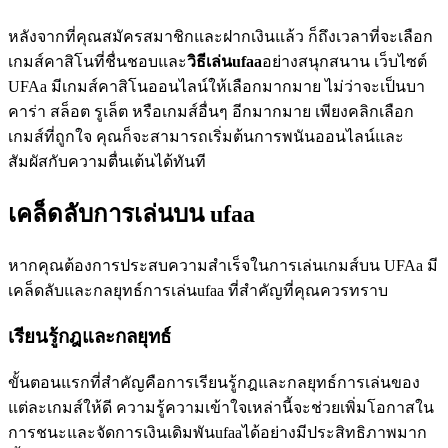
หลังจากที่คุณสมัครสมาชิกและฝากเงินแล้ว ก็ถึงเวลาที่จะเลือก
เกมส์คาสิโนที่ชื่นชอบและ
วิธีเล่นufaa
อย่างสนุกสนาน เว็บไซต์
UFAa มีเกมส์คาสิโนออนไลน์ให้เลือกมากมาย ไม่ว่าจะเป็นบา
คาร่า สล็อต รูเล็ต หรือเกมส์อื่นๆ อีกมากมาย เพียงคลิกเลือก
เกมส์ที่ถูกใจ คุณก็จะสามารถเริ่มต้นการพนันออนไลน์และ
สัมผัสกับความตื่นเต้นได้ทันที
เคล็ดลับการเล่นบน ufaa
หากคุณต้องการประสบความสำเร็จในการเล่นเกมส์บน UFAa มี
เคล็ดลับและกลยุทธ์การเล่นufaa ที่สำคัญที่คุณควรทราบ
เรียนรู้กฎและกลยุทธ์
ขั้นตอนแรกที่สำคัญคือการเรียนรู้กฎและกลยุทธ์การเล่นของ
แต่ละเกมส์ให้ดี ความรู้ความเข้าใจเหล่านี้จะช่วยเพิ่มโอกาสใน
การชนะและจัดการเงินเดิมพันufaaได้อย่างมีประสิทธิภาพมาก