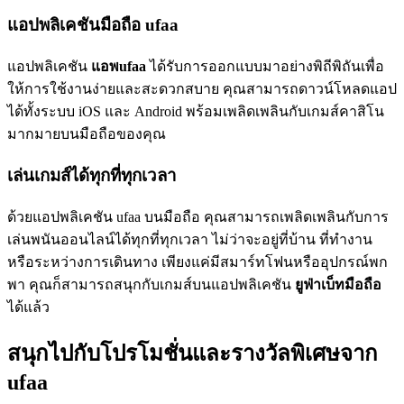
แอปพลิเคชันมือถือ ufaa
แอปพลิเคชัน
แอพufaa
ได้รับการออกแบบมาอย่างพิถีพิถันเพื่อ
ให้การใช้งานง่ายและสะดวกสบาย คุณสามารถดาวน์โหลดแอป
ได้ทั้งระบบ iOS และ Android พร้อมเพลิดเพลินกับเกมส์คาสิโน
มากมายบนมือถือของคุณ
เล่นเกมส์ได้ทุกที่ทุกเวลา
ด้วยแอปพลิเคชัน ufaa บนมือถือ คุณสามารถเพลิดเพลินกับการ
เล่นพนันออนไลน์ได้ทุกที่ทุกเวลา ไม่ว่าจะอยู่ที่บ้าน ที่ทำงาน
หรือระหว่างการเดินทาง เพียงแค่มีสมาร์ทโฟนหรืออุปกรณ์พก
พา คุณก็สามารถสนุกกับเกมส์บนแอปพลิเคชัน
ยูฟ่าเบ็ทมือถือ
ได้แล้ว
สนุกไปกับโปรโมชั่นและรางวัลพิเศษจาก
ufaa