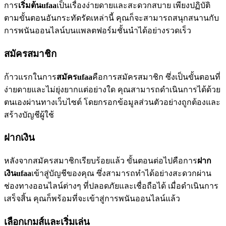
การ
เริ่มต้นufaa
เป็นเรื่องง่ายดายและสะดวกสบาย เพียงปฏิบัติ
ตามขั้นตอนอันกระทัดรัดเหล่านี้ คุณก็จะสามารถสนุกสนานกับ
การพนันออนไลน์บนแพลตฟอร์มชั้นนำได้อย่างรวดเร็ว
สมัครสมาชิก
ก้าวแรกในการ
สมัครufaa
คือการสมัครสมาชิก ซึ่งเป็นขั้นตอนที่
ง่ายดายและไม่ยุ่งยากแต่อย่างใด คุณสามารถดำเนินการได้ด้วย
ตนเองผ่านทางเว็บไซต์ โดยกรอกข้อมูลส่วนตัวอย่างถูกต้องและ
สร้างบัญชีผู้ใช้
ฝากเงิน
หลังจากสมัครสมาชิกเรียบร้อยแล้ว ขั้นตอนต่อไปคือการ
ฝาก
เงินufaa
เข้าสู่บัญชีของคุณ ซึ่งสามารถทำได้อย่างสะดวกผ่าน
ช่องทางออนไลน์ต่างๆ ที่ปลอดภัยและเชื่อถือได้ เมื่อดำเนินการ
เสร็จสิ้น คุณก็พร้อมที่จะเข้าสู่การพนันออนไลน์แล้ว
เลือกเกมส์และเริ่มเล่น