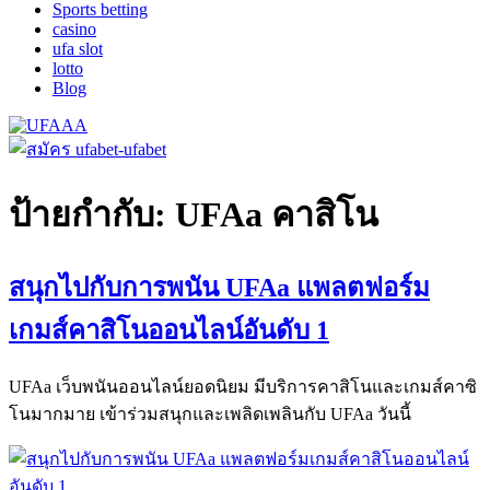
Sports betting
casino
ufa slot
lotto
Blog
ป้ายกำกับ:
UFAa คาสิโน
สนุกไปกับการพนัน UFAa แพลตฟอร์ม
เกมส์คาสิโนออนไลน์อันดับ 1
UFAa เว็บพนันออนไลน์ยอดนิยม มีบริการคาสิโนและเกมส์คาซิ
โนมากมาย เข้าร่วมสนุกและเพลิดเพลินกับ UFAa วันนี้