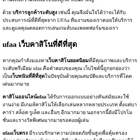
ด้วย
บริการลูกค้าระดับสูง
เช่นนี้ คุณจึงมั่นใจได้ว่าจะได้รับ
ประสบการณ์ที่ดีที่สุดจาก UFAa ทีมงานของเราคอยให้บริการ
และดูแลคุณตลอดการเล่นเกมส์บนแพลตฟอร์มของเรา
ufaa เว็บคาสิโนที่ดีที่สุด
หากคุณกำลังมองหา
เว็บคาสิโนยอดนิยม
ที่มีคุณภาพและบริการ
ระดับพรีเมียม ufaa คือคำตอบของคุณ เว็บไซต์นี้ถูกยกย่องว่า
เป็น
เว็บพนันที่ดีที่สุด
ในปัจจุบันด้วยคุณสมบัติและบริการที่โดด
เด่นมากมาย
คาสิโนออนไลน์ufaa
ได้รับการออกแบบอย่างทันสมัยและใช้
งานง่าย มีเกมส์คาสิโนให้เลือกเล่นหลากหลายประเภท ตั้งแต่บา
คาร่า สล็อต รูเล็ต และอื่นๆ อีกมากมาย นอกจากนี้ยังมีโปรโม
ชั่นและรางวัลพิเศษมากมายรอคอยผู้เล่น
ufaaเว็บตรง
มีระบบรักษาความปลอดภัยขั้นสูงเพื่อคุ้มครอง