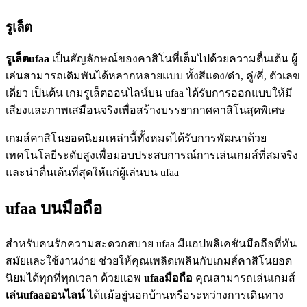
รูเล็ต
รูเล็ตufaa
เป็นสัญลักษณ์ของคาสิโนที่เต็มไปด้วยความตื่นเต้น ผู้
เล่นสามารถเดิมพันได้หลากหลายแบบ ทั้งสีแดง/ดำ, คู่/คี่, ตัวเลข
เดี่ยว เป็นต้น เกมรูเล็ตออนไลน์บน ufaa ได้รับการออกแบบให้มี
เสียงและภาพเสมือนจริงเพื่อสร้างบรรยากาศคาสิโนสุดพิเศษ
เกมส์คาสิโนยอดนิยมเหล่านี้ทั้งหมดได้รับการพัฒนาด้วย
เทคโนโลยีระดับสูงเพื่อมอบประสบการณ์การเล่นเกมส์ที่สมจริง
และน่าตื่นเต้นที่สุดให้แก่ผู้เล่นบน ufaa
ufaa บนมือถือ
สำหรับคนรักความสะดวกสบาย ufaa มีแอปพลิเคชันมือถือที่ทัน
สมัยและใช้งานง่าย ช่วยให้คุณเพลิดเพลินกับเกมส์คาสิโนยอด
นิยมได้ทุกที่ทุกเวลา ด้วยแอพ
ufaaมือถือ
คุณสามารถเล่นเกมส์
เล่นufaaออนไลน์
ได้แม้อยู่นอกบ้านหรือระหว่างการเดินทาง