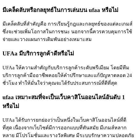
มีเคล็ดลับหรือกลยุทธ์ในการเล่นบน ufaa หรือไม่
มีเคล็ดลับที่สำคัญคือ การเรียนรู้กฎและกลยุทธ์ของแต่ละเกมส์
ซึ่งจะช่วยเพิ่มโอกาสในการชนะ นอกจากนี้ควรควบคุมการใช้
จ่ายและวางแผนการเดิมพันอย่างเหมาะสม
UFAa มีบริการลูกค้าดีหรือไม่
UFAa ให้ความสำคัญกับบริการลูกค้าระดับพรีเมียม โดยมีทีม
บริการลูกค้ามืออาชีพคอยให้คำปรึกษาและแก้ปัญหาตลอด 24
ชั่วโมง ทำให้มั่นใจว่าคุณจะได้รับประสบการณ์ที่ดีที่สุด
ufaa เหมาะสมที่จะเป็นเว็บคาสิโนออนไลน์อันดับ 1
หรือไม่
UFAa ได้รับการยกย่องว่าเป็นหนึ่งในเว็บคาสิโนออนไลน์ที่ดี
ที่สุด เนื่องจากเว็บไซต์มีการออกแบบที่ทันสมัย มีเกมส์หลาก
หลาย มีโปรโมชั่นและรางวัลพิเศษ มีระบบรักษาความปลอดภัย