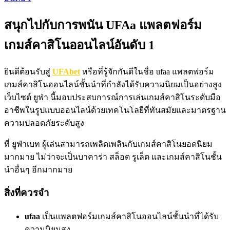
สนุกไปกับการพนัน UFAa แพลตฟอร์ม
เกมส์คาสิโนออนไลน์อันดับ 1
ยินดีต้อนรับสู่
UFAbet
หรือที่รู้จักกันดีในชื่อ ufaa แพลตฟอร์ม
เกมส์คาสิโนออนไลน์ชั้นนำที่กำลังได้รับความนิยมเป็นอย่างสูง
เว็บไซต์ ยูฟ่า นี้มอบประสบการณ์การเล่นเกมส์คาสิโนระดับมือ
อาชีพในรูปแบบออนไลน์ด้วยเทคโนโลยีที่ทันสมัยและมาตรฐาน
ความปลอดภัยระดับสูง
ที่ ยูฟ่าเบท ผู้เล่นสามารถเพลิดเพลินกับเกมส์คาสิโนยอดนิยม
มากมาย ไม่ว่าจะเป็นบาคาร่า สล็อต รูเล็ต และเกมส์คาสิโนชั้น
นำอื่นๆ อีกมากมาย
สิ่งที่ควรจำ
ufaa
เป็นแพลตฟอร์มเกมส์คาสิโนออนไลน์ชั้นนำที่ได้รับ
ความนิยมสูง