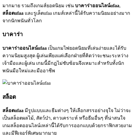
มากมาย รวมถึงเกมส์ยอดนิยม เช่น
บาคาร่าออนไลน์ufaa
,
สล็อตufaa
และรูเล็ตufaa เกมส์เหล่านี้ได้รับความนิยมอย่างมาก
จากนักพนันทั่วโลก
บาคาร่า
บาคาร่าออนไลน์ufaa
เป็นเกมไพ่ยอดนิยมที่เล่นง่ายและได้รับ
ความนิยมสูงสุด ผู้เล่นเพียงแค่เลือกฝ่ายที่คิดว่าจะชนะระหว่าง
เจ้ามือและผู้เล่น เกมนี้มีกฎไม่ซับซ้อนจึงเหมาะสำหรับทั้งนัก
พนันมือใหม่และมืออาชีพ
สล็อต
สล็อตufaa
มีรูปแบบและธีมต่างๆ ให้เลือกสรรอย่างจุใจ ไม่ว่าจะ
เป็นสล็อตผลไม้, สัตว์ป่า, ดาวเคราะห์ หรือธีมอื่นๆ ที่น่าสนใจ
เกมสล็อตออนไลน์เหล่านี้ได้รับการออกแบบด้วยกราฟิกสวยงาม
และมีฟีเจอร์พิเศษมากมาย