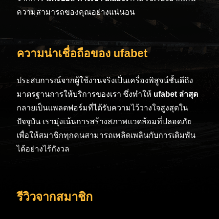
ความสามารถของคุณอย่างแน่นอน
ความน่าเชื่อถือของ ufabet
ประสบการณ์จากผู้ใช้งานจริงเป็นเครื่องพิสูจน์ชั้นดีถึง
มาตรฐานการให้บริการของเรา ซึ่งทำให้
ufabet ล่าสุด
กลายเป็นแพลตฟอร์มที่ได้รับความไว้วางใจสูงสุดใน
ปัจจุบัน เรามุ่งเน้นการสร้างสภาพแวดล้อมที่ปลอดภัย
เพื่อให้สมาชิกทุกคนสามารถเพลิดเพลินกับการเดิมพัน
ได้อย่างไร้กังวล
รีวิวจากสมาชิก