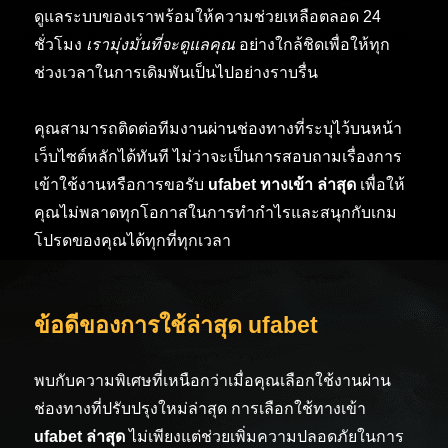
ดูแลระบบของเราพร้อมให้ความช่วยเหลือตลอด 24
ชั่วโมง
เรามุ่งมั่นที่จะดูแลคุณ
อย่างใกล้ชิดเพื่อให้ทุก
ช่วงเวลาในการเดิมพันเป็นไปอย่างราบรื่น
คุณสามารถติดต่อทีมงานผ่านช่องทางที่ระบุไว้บนหน้า
เว็บไซต์หลักได้ทันที ไม่ว่าจะเป็นการสอบถามเรื่องการ
เข้าใช้งานหรือการขอรับ
ufabet ทางเข้า ล่าสุด
เพื่อให้
คุณไม่พลาดทุกโอกาสในการทำกำไรและสนุกกับเกม
โปรดของคุณได้ทุกที่ทุกเวลา
ข้อดีของการใช้ล่าสุด ufabet
พบกับความพิเศษที่เหนือกว่าเมื่อคุณเลือกใช้งานผ่าน
ช่องทางที่ปรับปรุงใหม่ล่าสุด การเลือกใช้ทางเข้า
ufabet ล่าสุด
ไม่เพียงแต่ช่วยเพิ่มความปลอดภัยในการ