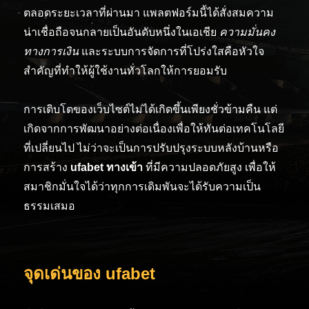
ตลอดระยะเวลาที่ผ่านมา แพลตฟอร์มนี้ได้สั่งสมความ
น่าเชื่อถือจนกลายเป็นอันดับหนึ่งในเอเชีย
ความมั่นคง
ทางการเงิน
และระบบการจัดการที่โปร่งใสคือหัวใจ
สำคัญที่ทำให้ผู้ใช้งานทั่วโลกให้การยอมรับ
การเติบโตของเว็บไซต์ไม่ได้เกิดขึ้นเพียงชั่วข้ามคืน แต่
เกิดจากการพัฒนาอย่างต่อเนื่องเพื่อให้ทันต่อเทคโนโลยี
ที่เปลี่ยนไป ไม่ว่าจะเป็นการปรับปรุงระบบหลังบ้านหรือ
การสร้าง
ufabet ทางเข้า
ที่มีความปลอดภัยสูง เพื่อให้
สมาชิกมั่นใจได้ว่าทุกการเดิมพันจะได้รับความเป็น
ธรรมเสมอ
จุดเด่นของ ufabet