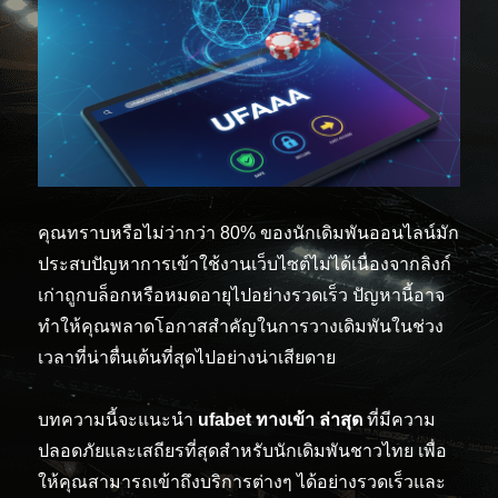
คุณทราบหรือไม่ว่ากว่า 80% ของนักเดิมพันออนไลน์มัก
ประสบปัญหาการเข้าใช้งานเว็บไซต์ไม่ได้เนื่องจากลิงก์
เก่าถูกบล็อกหรือหมดอายุไปอย่างรวดเร็ว ปัญหานี้อาจ
ทำให้คุณพลาดโอกาสสำคัญในการวางเดิมพันในช่วง
เวลาที่น่าตื่นเต้นที่สุดไปอย่างน่าเสียดาย
บทความนี้จะแนะนำ
ufabet ทางเข้า ล่าสุด
ที่มีความ
ปลอดภัยและเสถียรที่สุดสำหรับนักเดิมพันชาวไทย เพื่อ
ให้คุณสามารถเข้าถึงบริการต่างๆ ได้อย่างรวดเร็วและ