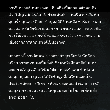
การวิเคราะห์เกมอย่างละเอียดถือเป็นกุญแจสำคัญที่จะ
ช่วยให้คุณตัดสินใจได้อย่างแม่นยำ ก่อนเริ่มวางเดิมพัน
ทุกครั้ง คุณควรศึกษาข้อมูลสถิติย้อนหลัง ฟอร์มการเล่น
ของทีม หรือปัจจัยภายนอกที่อาจส่งผลต่อผลการแข่งขัน
การใช้เวลาวิเคราะห์ข้อมูลอย่างจริงจัง
จะช่วยลดความ
เสี่ยงจากการคาดเดาได้เป็นอย่างดี
นอกจากนี้ การติดตามข่าวสารล่าสุดเกี่ยวกับนักกีฬา
หรือสภาพสนามยังเป็นสิ่งที่เซียนพนันมืออาชีพไม่เคย
ละเลย เมื่อคุณเลือกใช้
ufabet ทางเข้าเล่น
ที่อัปเดต
ข้อมูลอยู่เสมอ คุณจะได้รับข้อมูลที่สดใหม่และเป็น
ประโยชน์ต่อการวิเคราะห์เกมของคุณอย่างมาก การมี
ข้อมูลที่ครบถ้วนจะช่วยให้คุณมองเห็นโอกาสที่คนอื่น
อาจมองข้ามไป