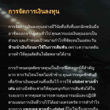
การจัดการเงินลงทุน
การจัดการเงินลงทุนอย่างมีวินัยคือสิ่งที่แยกนักพนันมือ
อาชีพออกจากผู้เล่นทั่วไป คุณควรแบ่งเงินทุนออกเป็น
ส่วนๆ และกำหนดเป้าหมายกำไรที่ชัดเจนในแต่ละวัน
ห้ามนำเงินร้อนมาใช้ในการเดิมพัน
เพราะความกดดัน
อาจทำให้คุณตัดสินใจผิดพลาดได้ง่าย
การกำหนดจุดตัดขาดทุนเป็นอีกหนึ่งกลยุทธ์ที่สำคัญ
มาก หากวันไหนโชคไม่เข้าข้าง คุณควรหยุดพักทันที
เพื่อรักษาเงินทุนส่วนที่เหลือไว้ การใช้
ufabet ทางเข้า
เล่น
อย่างมีสติจะช่วยให้คุณสนุกกับการเดิมพันได้ใน
ระยะยาว หากคุณสามารถควบคุมอารมณ์และปฏิบัติ
ตามแผนการเงินที่วางไว้ได้อย่างเคร่งครัด การทำกำไร
จากการ
แทงบอล ทางเข้า ufabet
ก็ไม่ใช่เรื่องยากเกิน