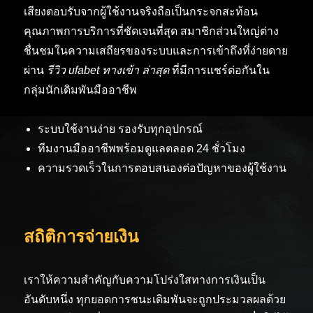
เสียงตอบรับจากผู้ใช้งานจริงถือเป็นกระจกสะท้อน
คุณภาพการบริการที่ชัดเจนที่สุด สมาชิกส่วนใหญ่ต่าง
ชื่นชมในความเสถียรของระบบและการเข้าถึงที่ง่ายดาย
ผ่าน
รีวิว ufabet ทางเข้า ล่าสุด
ที่มีการแชร์ต่อกันใน
กลุ่มนักเดิมพันมืออาชีพ
ระบบใช้งานง่าย รองรับทุกอุปกรณ์
ทีมงานมืออาชีพพร้อมดูแลตลอด 24 ชั่วโมง
ความรวดเร็วในการตอบสนองต่อปัญหาของผู้ใช้งาน
สถิติการจ่ายเงิน
เราให้ความสำคัญกับความโปร่งใสทางการเงินเป็น
อันดับหนึ่ง ทุกยอดการชนะเดิมพันจะถูกประมวลผลด้วย