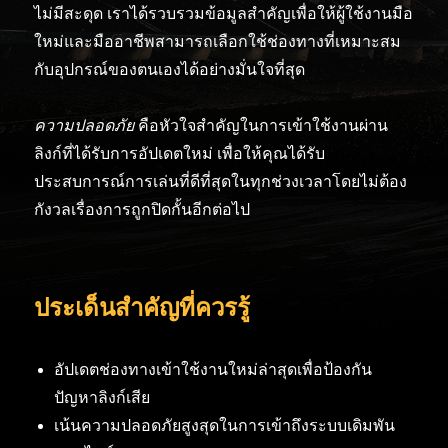
ไม่มีสะดุด เราได้รวบรวมข้อมูลสำคัญเพื่อให้ผู้ใช้งานมือ
ใหม่และมืออาชีพสามารถเลือกใช้ช่องทางที่เหมาะสม
กับอุปกรณ์ของตนเองได้อย่างมั่นใจที่สุด
ความปลอดภัย
คือหัวใจสำคัญในการเข้าใช้งานผ่าน
ลิงก์ที่ได้รับการอัปเดตใหม่ เพื่อให้คุณได้รับ
ประสบการณ์การเล่นที่ดีที่สุดในทุกช่วงเวลาโดยไม่ต้อง
กังวลเรื่องการถูกปิดกั้นอีกต่อไป
ประเด็นสำคัญที่ควรรู้
อัปเดตช่องทางเข้าใช้งานใหม่ล่าสุดเพื่อป้องกัน
ปัญหาลิงก์เสีย
เน้นความปลอดภัยสูงสุดในการเข้าถึงระบบเดิมพัน