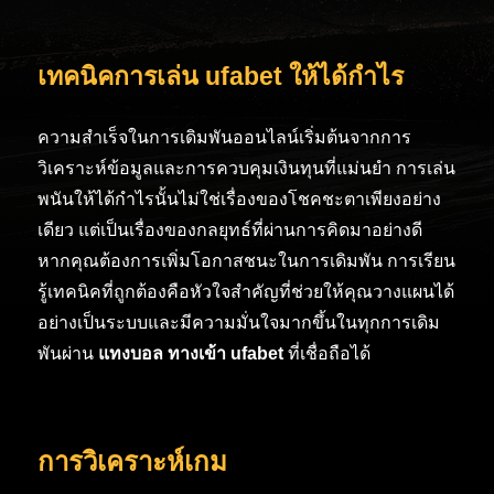
เทคนิคการเล่น ufabet ให้ได้กำไร
ความสำเร็จในการเดิมพันออนไลน์เริ่มต้นจากการ
วิเคราะห์ข้อมูลและการควบคุมเงินทุนที่แม่นยำ การเล่น
พนันให้ได้กำไรนั้นไม่ใช่เรื่องของโชคชะตาเพียงอย่าง
เดียว แต่เป็นเรื่องของกลยุทธ์ที่ผ่านการคิดมาอย่างดี
หากคุณต้องการเพิ่มโอกาสชนะในการเดิมพัน การเรียน
รู้เทคนิคที่ถูกต้องคือหัวใจสำคัญที่ช่วยให้คุณวางแผนได้
อย่างเป็นระบบและมีความมั่นใจมากขึ้นในทุกการเดิม
พันผ่าน
แทงบอล ทางเข้า ufabet
ที่เชื่อถือได้
การวิเคราะห์เกม