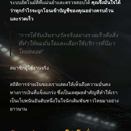
ระบบอัตโนมัติที่แม่นยำและตรวจสอบได้
คุณจึงมั่นใจได้
ว่าทุกกำไรจะถูกโอนเข้าบัญชีของคุณอย่างครบถ้วน
และรวดเร็ว
“การได้รับเงินรางวัลจริงอย่างรวดเร็วคือสิ่ง
ที่ทำให้ผมมั่นใจและเลือกใช้บริการที่นี่มา
โดยตลอด”
สมาชิกผู้ใช้งานจริง
สถิติการจ่ายเงินของเราแสดงให้เห็นถึงความมั่นคง
ทางการเงินที่แข็งแกร่ง ซึ่งเป็นเหตุผลสำคัญที่ทำให้เรา
เป็นเว็บพนันอันดับหนึ่งในใจนักเดิมพันชาวไทยมาอย่าง
ยาวนาน