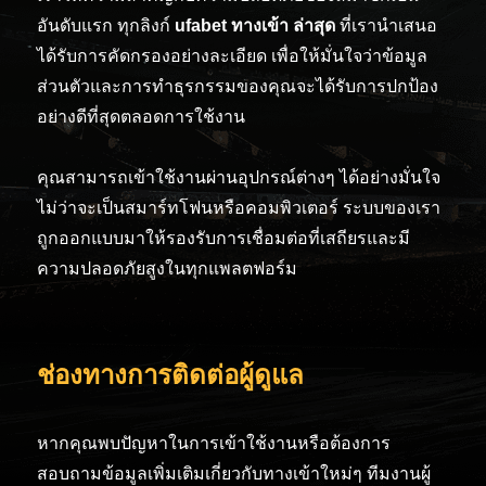
อันดับแรก ทุกลิงก์
ufabet ทางเข้า ล่าสุด
ที่เรานำเสนอ
ได้รับการคัดกรองอย่างละเอียด เพื่อให้มั่นใจว่าข้อมูล
ส่วนตัวและการทำธุรกรรมของคุณจะได้รับการปกป้อง
อย่างดีที่สุดตลอดการใช้งาน
คุณสามารถเข้าใช้งานผ่านอุปกรณ์ต่างๆ ได้อย่างมั่นใจ
ไม่ว่าจะเป็นสมาร์ทโฟนหรือคอมพิวเตอร์ ระบบของเรา
ถูกออกแบบมาให้รองรับการเชื่อมต่อที่เสถียรและมี
ความปลอดภัยสูงในทุกแพลตฟอร์ม
ช่องทางการติดต่อผู้ดูแล
หากคุณพบปัญหาในการเข้าใช้งานหรือต้องการ
สอบถามข้อมูลเพิ่มเติมเกี่ยวกับทางเข้าใหม่ๆ ทีมงานผู้