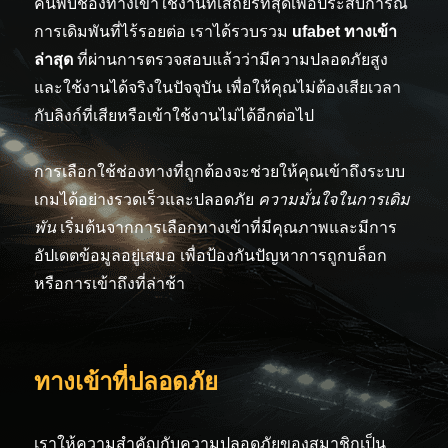
ค้นพบช่องทางเข้าใช้งานที่เสถียรที่สุดเพื่อประสบการณ์
การเดิมพันที่ไร้รอยต่อ เราได้รวบรวม
ufabet ทางเข้า
ล่าสุด
ที่ผ่านการตรวจสอบแล้วว่ามีความปลอดภัยสูง
และใช้งานได้จริงในปัจจุบัน เพื่อให้คุณไม่ต้องเสียเวลา
กับลิงก์ที่เสียหรือเข้าใช้งานไม่ได้อีกต่อไป
การเลือกใช้ช่องทางที่ถูกต้องจะช่วยให้คุณเข้าถึงระบบ
เกมได้อย่างรวดเร็วและปลอดภัย
ความมั่นใจในการเดิม
พัน
เริ่มต้นจากการเลือกทางเข้าที่มีคุณภาพและมีการ
อัปเดตข้อมูลอยู่เสมอ เพื่อป้องกันปัญหาการถูกบล็อก
หรือการเข้าถึงที่ล่าช้า
ทางเข้าที่ปลอดภัย
เราให้ความสำคัญกับความปลอดภัยของสมาชิกเป็น