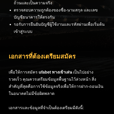
ถ้วนและเป็นความจริง
ตรวจสอบความถูกต้องของชื่อ-นามสกุล และเลข
บัญชีธนาคารให้ตรงกัน
รอรับการยืนยันบัญชีผู้ใช้งานและรหัสผ่านเพื่อเริ่มต้น
เข้าสู่ระบบ
เอกสารที่ต้องเตรียมสมัคร
เพื่อให้การสมัคร
ufabet ทางเข้าเล่น
เป็นไปอย่าง
รวดเร็ว คุณควรเตรียมข้อมูลพื้นฐานไว้ล่วงหน้า สิ่ง
สำคัญที่สุดคือการใช้ข้อมูลจริงเพื่อให้การฝาก-ถอนเงิน
ในอนาคตไม่มีข้อผิดพลาด
เอกสารและข้อมูลที่จำเป็นต้องเตรียมมีดังนี้: