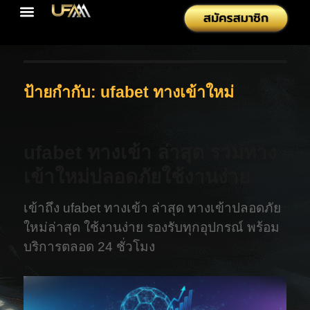
ป้ายกำกับ:
ufabet ทางเข้าใหม่
ufabet ทางเข้า ล่าสุด รวมทาง
เข้าใหม่ปลอดภัยใช้งานง่าย
เข้าถึง ufabet ทางเข้า ล่าสุด ทางเข้าปลอดภัย
ใหม่ล่าสุด ใช้งานง่าย รองรับทุกอุปกรณ์ พร้อม
บริการตลอด 24 ชั่วโมง