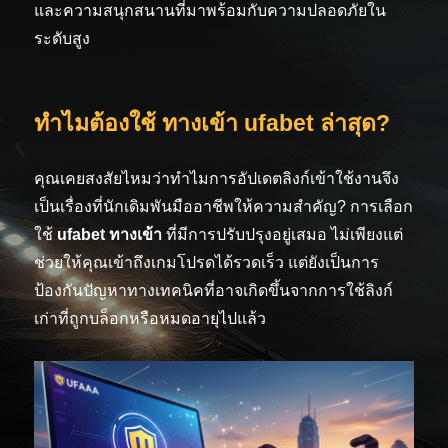
และความสนุกสนานที่มาพร้อมกับความปลอดภัยใน
ระดับสูง
ทำไมต้องใช้ ทางเข้า ufabet ล่าสุด?
คุณเคยสงสัยไหมว่าทำไมการอัปเดตลิงก์เข้าใช้งานจึง
เป็นเรื่องที่นักเดิมพันมืออาชีพให้ความสำคัญ? การเลือก
ใช้
ufabet ทางเข้า
ที่มีการปรับปรุงอยู่เสมอ ไม่เพียงแต่
ช่วยให้คุณเข้าถึงเกมโปรดได้รวดเร็ว แต่ยังเป็นการ
ป้องกันปัญหาทางเทคนิคที่อาจเกิดขึ้นจากการใช้ลิงก์
เก่าที่ถูกบล็อกหรือหมดอายุไปแล้ว