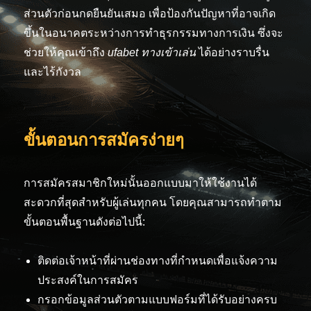
ส่วนตัวก่อนกดยืนยันเสมอ เพื่อป้องกันปัญหาที่อาจเกิด
ขึ้นในอนาคตระหว่างการทำธุรกรรมทางการเงิน ซึ่งจะ
ช่วยให้คุณเข้าถึง
ufabet ทางเข้าเล่น
ได้อย่างราบรื่น
และไร้กังวล
ขั้นตอนการสมัครง่ายๆ
การสมัครสมาชิกใหม่นั้นออกแบบมาให้ใช้งานได้
สะดวกที่สุดสำหรับผู้เล่นทุกคน โดยคุณสามารถทำตาม
ขั้นตอนพื้นฐานดังต่อไปนี้:
ติดต่อเจ้าหน้าที่ผ่านช่องทางที่กำหนดเพื่อแจ้งความ
ประสงค์ในการสมัคร
กรอกข้อมูลส่วนตัวตามแบบฟอร์มที่ได้รับอย่างครบ