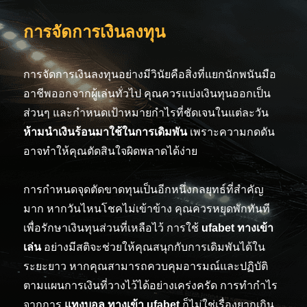
การจัดการเงินลงทุน
การจัดการเงินลงทุนอย่างมีวินัยคือสิ่งที่แยกนักพนันมือ
อาชีพออกจากผู้เล่นทั่วไป คุณควรแบ่งเงินทุนออกเป็น
ส่วนๆ และกำหนดเป้าหมายกำไรที่ชัดเจนในแต่ละวัน
ห้ามนำเงินร้อนมาใช้ในการเดิมพัน
เพราะความกดดัน
อาจทำให้คุณตัดสินใจผิดพลาดได้ง่าย
การกำหนดจุดตัดขาดทุนเป็นอีกหนึ่งกลยุทธ์ที่สำคัญ
มาก หากวันไหนโชคไม่เข้าข้าง คุณควรหยุดพักทันที
เพื่อรักษาเงินทุนส่วนที่เหลือไว้ การใช้
ufabet ทางเข้า
เล่น
อย่างมีสติจะช่วยให้คุณสนุกกับการเดิมพันได้ใน
ระยะยาว หากคุณสามารถควบคุมอารมณ์และปฏิบัติ
ตามแผนการเงินที่วางไว้ได้อย่างเคร่งครัด การทำกำไร
จากการ
แทงบอล ทางเข้า ufabet
ก็ไม่ใช่เรื่องยากเกิน