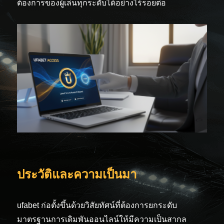
ต้องการของผู้เล่นทุกระดับได้อย่างไร้รอยต่อ
ประวัติและความเป็นมา
ufabet ก่อตั้งขึ้นด้วยวิสัยทัศน์ที่ต้องการยกระดับ
มาตรฐานการเดิมพันออนไลน์ให้มีความเป็นสากล