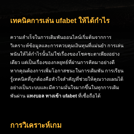
เทคนิคการเล่น ufabet ให้ได้กำไร
ความสำเร็จในการเดิมพันออนไลน์เริ่มต้นจากการ
วิเคราะห์ข้อมูลและการควบคุมเงินทุนที่แม่นยำ การเล่น
พนันให้ได้กำไรนั้นไม่ใช่เรื่องของโชคชะตาเพียงอย่าง
เดียว แต่เป็นเรื่องของกลยุทธ์ที่ผ่านการคิดมาอย่างดี
หากคุณต้องการเพิ่มโอกาสชนะในการเดิมพัน การเรียน
รู้เทคนิคที่ถูกต้องคือหัวใจสำคัญที่ช่วยให้คุณวางแผนได้
อย่างเป็นระบบและมีความมั่นใจมากขึ้นในทุกการเดิม
พันผ่าน
แทงบอล ทางเข้า ufabet
ที่เชื่อถือได้
การวิเคราะห์เกม