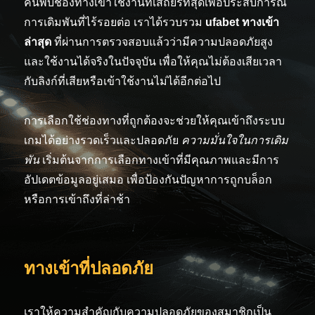
ค้นพบช่องทางเข้าใช้งานที่เสถียรที่สุดเพื่อประสบการณ์
การเดิมพันที่ไร้รอยต่อ เราได้รวบรวม
ufabet ทางเข้า
ล่าสุด
ที่ผ่านการตรวจสอบแล้วว่ามีความปลอดภัยสูง
และใช้งานได้จริงในปัจจุบัน เพื่อให้คุณไม่ต้องเสียเวลา
กับลิงก์ที่เสียหรือเข้าใช้งานไม่ได้อีกต่อไป
การเลือกใช้ช่องทางที่ถูกต้องจะช่วยให้คุณเข้าถึงระบบ
เกมได้อย่างรวดเร็วและปลอดภัย
ความมั่นใจในการเดิม
พัน
เริ่มต้นจากการเลือกทางเข้าที่มีคุณภาพและมีการ
อัปเดตข้อมูลอยู่เสมอ เพื่อป้องกันปัญหาการถูกบล็อก
หรือการเข้าถึงที่ล่าช้า
ทางเข้าที่ปลอดภัย
เราให้ความสำคัญกับความปลอดภัยของสมาชิกเป็น