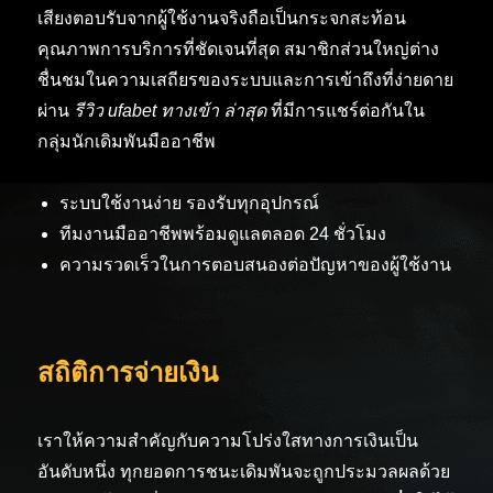
เสียงตอบรับจากผู้ใช้งานจริงถือเป็นกระจกสะท้อน
คุณภาพการบริการที่ชัดเจนที่สุด สมาชิกส่วนใหญ่ต่าง
ชื่นชมในความเสถียรของระบบและการเข้าถึงที่ง่ายดาย
ผ่าน
รีวิว ufabet ทางเข้า ล่าสุด
ที่มีการแชร์ต่อกันใน
กลุ่มนักเดิมพันมืออาชีพ
ระบบใช้งานง่าย รองรับทุกอุปกรณ์
ทีมงานมืออาชีพพร้อมดูแลตลอด 24 ชั่วโมง
ความรวดเร็วในการตอบสนองต่อปัญหาของผู้ใช้งาน
สถิติการจ่ายเงิน
เราให้ความสำคัญกับความโปร่งใสทางการเงินเป็น
อันดับหนึ่ง ทุกยอดการชนะเดิมพันจะถูกประมวลผลด้วย