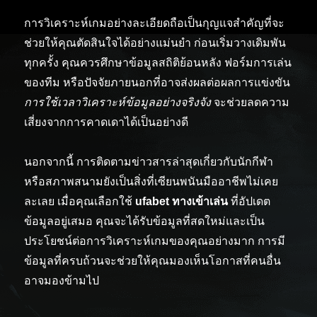
การวิเคราะห์เกมอย่างละเอียดถือเป็นกุญแจสำคัญที่จะ
ช่วยให้คุณตัดสินใจได้อย่างแม่นยำ ก่อนเริ่มวางเดิมพัน
ทุกครั้ง คุณควรศึกษาข้อมูลสถิติย้อนหลัง ฟอร์มการเล่น
ของทีม หรือปัจจัยภายนอกที่อาจส่งผลต่อผลการแข่งขัน
การใช้เวลาวิเคราะห์ข้อมูลอย่างจริงจัง
จะช่วยลดความ
เสี่ยงจากการคาดเดาได้เป็นอย่างดี
นอกจากนี้ การติดตามข่าวสารล่าสุดเกี่ยวกับนักกีฬา
หรือสภาพสนามยังเป็นสิ่งที่เซียนพนันมืออาชีพไม่เคย
ละเลย เมื่อคุณเลือกใช้
ufabet ทางเข้าเล่น
ที่อัปเดต
ข้อมูลอยู่เสมอ คุณจะได้รับข้อมูลที่สดใหม่และเป็น
ประโยชน์ต่อการวิเคราะห์เกมของคุณอย่างมาก การมี
ข้อมูลที่ครบถ้วนจะช่วยให้คุณมองเห็นโอกาสที่คนอื่น
อาจมองข้ามไป