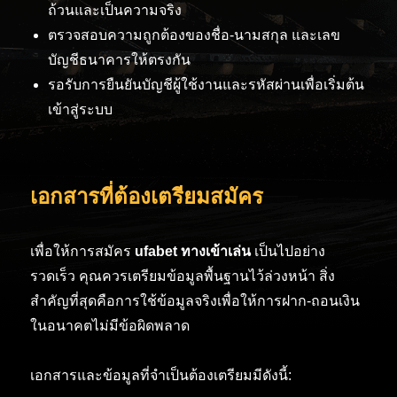
ถ้วนและเป็นความจริง
ตรวจสอบความถูกต้องของชื่อ-นามสกุล และเลข
บัญชีธนาคารให้ตรงกัน
รอรับการยืนยันบัญชีผู้ใช้งานและรหัสผ่านเพื่อเริ่มต้น
เข้าสู่ระบบ
เอกสารที่ต้องเตรียมสมัคร
เพื่อให้การสมัคร
ufabet ทางเข้าเล่น
เป็นไปอย่าง
รวดเร็ว คุณควรเตรียมข้อมูลพื้นฐานไว้ล่วงหน้า สิ่ง
สำคัญที่สุดคือการใช้ข้อมูลจริงเพื่อให้การฝาก-ถอนเงิน
ในอนาคตไม่มีข้อผิดพลาด
เอกสารและข้อมูลที่จำเป็นต้องเตรียมมีดังนี้: