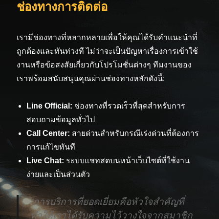
ช่องทางการติดต่อ
เรามีช่องทางที่หลากหลายเพื่อให้คุณได้รับคำแนะนำที่
ถูกต้องและทันท่วงที ไม่ว่าจะเป็นปัญหาเรื่องการเข้าใช้
งานหรือข้อสงสัยเกี่ยวกับโปรโมชั่นต่างๆ ทีมงานของ
เราพร้อมสนับสนุนคุณผ่านช่องทางหลักดังนี้:
Line Official:
ช่องทางที่รวดเร็วที่สุดสำหรับการ
สอบถามข้อมูลทั่วไป
Call Center:
สายด่วนสำหรับกรณีเร่งด่วนที่ต้องการ
การแก้ไขทันที
Live Chat:
ระบบแชทสดบนหน้าเว็บไซต์ที่ใช้งาน
ง่ายและเป็นส่วนตัว
“การบริการที่ยอดเยี่ยมคือหัวใจสำคัญที่
ทำให้เราได้รับความไว้วางใจจากสมาชิก