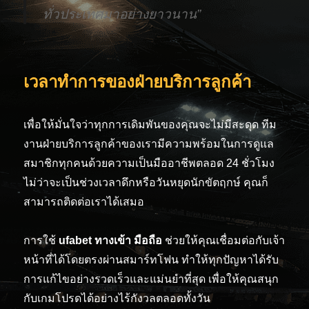
ทั่วประเทศมาอย่างยาวนาน”
เวลาทำการของฝ่ายบริการลูกค้า
เพื่อให้มั่นใจว่าทุกการเดิมพันของคุณจะไม่มีสะดุด ทีม
งานฝ่ายบริการลูกค้าของเรามีความพร้อมในการดูแล
สมาชิกทุกคนด้วยความเป็นมืออาชีพตลอด 24 ชั่วโมง
ไม่ว่าจะเป็นช่วงเวลาดึกหรือวันหยุดนักขัตฤกษ์ คุณก็
สามารถติดต่อเราได้เสมอ
การใช้
ufabet ทางเข้า มือถือ
ช่วยให้คุณเชื่อมต่อกับเจ้า
หน้าที่ได้โดยตรงผ่านสมาร์ทโฟน ทำให้ทุกปัญหาได้รับ
การแก้ไขอย่างรวดเร็วและแม่นยำที่สุด เพื่อให้คุณสนุก
กับเกมโปรดได้อย่างไร้กังวลตลอดทั้งวัน