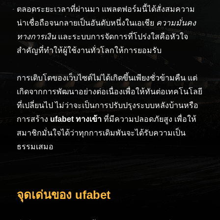
ตลอดระยะเวลาที่ผ่านมา แพลตฟอร์มนี้ได้สั่งสมความ
น่าเชื่อถือจนกลายเป็นอันดับหนึ่งในเอเชีย
ความมั่นคง
ทางการเงิน
และระบบการจัดการที่โปร่งใสคือหัวใจ
สำคัญที่ทำให้ผู้ใช้งานทั่วโลกให้การยอมรับ
การเติบโตของเว็บไซต์ไม่ได้เกิดขึ้นเพียงชั่วข้ามคืน แต่
เกิดจากการพัฒนาอย่างต่อเนื่องเพื่อให้ทันต่อเทคโนโลยี
ที่เปลี่ยนไป ไม่ว่าจะเป็นการปรับปรุงระบบหลังบ้านหรือ
การสร้าง
ufabet ทางเข้า
ที่มีความปลอดภัยสูง เพื่อให้
สมาชิกมั่นใจได้ว่าทุกการเดิมพันจะได้รับความเป็น
ธรรมเสมอ
จุดเด่นของ ufabet