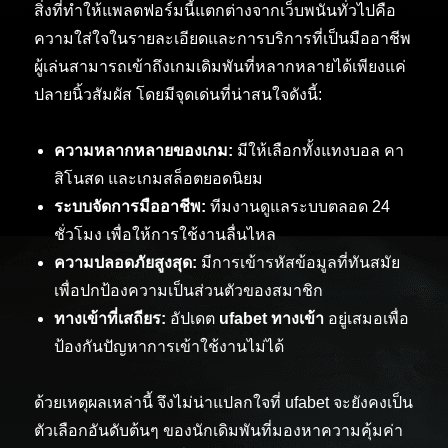
สิ่งที่ทำให้แพลตฟอร์มนี้แตกต่างจากเว็บพนันทั่วไปคือ
ความใส่ใจในรายละเอียดและการบริการที่เป็นมืออาชีพ
ผู้เล่นสามารถเข้าถึงเกมเดิมพันที่หลากหลายได้เพียงแค่
ปลายนิ้วสัมผัส โดยมีจุดเด่นที่น่าสนใจดังนี้:
ความหลากหลายของเกม:
มีให้เลือกทั้งแทงบอล คา
สิโนสด และเกมสล็อตยอดนิยม
ระบบจัดการมืออาชีพ:
ทีมงานดูแลระบบตลอด 24
ชั่วโมง เพื่อให้การใช้งานลื่นไหล
ความปลอดภัยสูงสุด:
มีการเข้ารหัสข้อมูลที่ทันสมัย
เพื่อปกป้องความเป็นส่วนตัวของสมาชิก
ทางเข้าที่เสถียร:
อัปเดต
ufabet ทางเข้า
อยู่เสมอเพื่อ
ป้องกันปัญหาการเข้าใช้งานไม่ได้
ด้วยเหตุผลเหล่านี้ จึงไม่น่าแปลกใจที่ ufabet จะยังคงเป็น
ตัวเลือกอันดับต้นๆ ของนักเดิมพันที่มองหาความคุ้มค่า