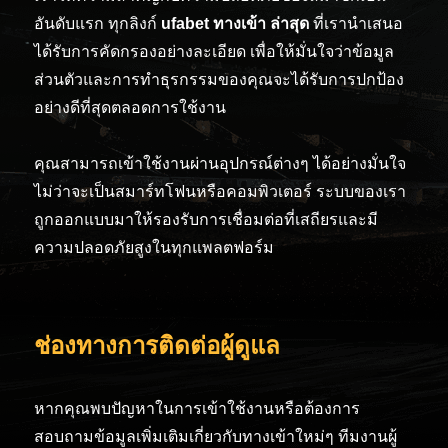
อันดับแรก ทุกลิงก์
ufabet ทางเข้า ล่าสุด
ที่เรานำเสนอ
ได้รับการคัดกรองอย่างละเอียด เพื่อให้มั่นใจว่าข้อมูล
ส่วนตัวและการทำธุรกรรมของคุณจะได้รับการปกป้อง
อย่างดีที่สุดตลอดการใช้งาน
คุณสามารถเข้าใช้งานผ่านอุปกรณ์ต่างๆ ได้อย่างมั่นใจ
ไม่ว่าจะเป็นสมาร์ทโฟนหรือคอมพิวเตอร์ ระบบของเรา
ถูกออกแบบมาให้รองรับการเชื่อมต่อที่เสถียรและมี
ความปลอดภัยสูงในทุกแพลตฟอร์ม
ช่องทางการติดต่อผู้ดูแล
หากคุณพบปัญหาในการเข้าใช้งานหรือต้องการ
สอบถามข้อมูลเพิ่มเติมเกี่ยวกับทางเข้าใหม่ๆ ทีมงานผู้