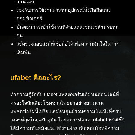
ออนไลน์
รองรับการใช้งานผ่านทุกอุปกรณ์ทั้งมือถือและ
คอมพิวเตอร์
ขั้นตอนการเข้าใช้งานที่ง่ายและรวดเร็วสำหรับทุก
คน
วิธีตรวจสอบลิงก์ที่เชื่อถือได้เพื่อความมั่นใจในการ
เดิมพัน
ufabet คืออะไร?
ทำความรู้จักกับ ufabet แพลตฟอร์มเดิมพันออนไลน์ที่
ครองใจนักเสี่ยงโชคชาวไทยมาอย่างยาวนาน
แพลตฟอร์มนี้เปรียบเสมือนศูนย์รวมความบันเทิงที่ครบ
วงจรที่สุดในยุคปัจจุบัน โดยมีการพัฒนา
ufabet ทางเข้า
ให้มีความทันสมัยและใช้งานง่าย เพื่อตอบโจทย์ความ