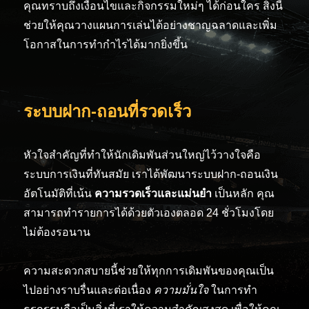
คุณทราบถึงเงื่อนไขและกิจกรรมใหม่ๆ ได้ก่อนใคร สิ่งนี้
ช่วยให้คุณวางแผนการเล่นได้อย่างชาญฉลาดและเพิ่ม
โอกาสในการทำกำไรได้มากยิ่งขึ้น
ระบบฝาก-ถอนที่รวดเร็ว
หัวใจสำคัญที่ทำให้นักเดิมพันส่วนใหญ่ไว้วางใจคือ
ระบบการเงินที่ทันสมัย เราได้พัฒนาระบบฝาก-ถอนเงิน
อัตโนมัติที่เน้น
ความรวดเร็วและแม่นยำ
เป็นหลัก คุณ
สามารถทำรายการได้ด้วยตัวเองตลอด 24 ชั่วโมงโดย
ไม่ต้องรอนาน
ความสะดวกสบายนี้ช่วยให้ทุกการเดิมพันของคุณเป็น
ไปอย่างราบรื่นและต่อเนื่อง
ความมั่นใจ
ในการทำ