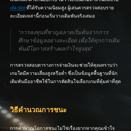
ufa-slot
ที่ได้รับความนิยมสูง ผู้เล่นควรตรวจสอบราย
ละเอียดเหล่านี้ก่อนเริ่มวางเดิมพันจริงเสมอ
“การลงทุนที่ชาญฉลาดเริ่มต้นจากการ
ศึกษาข้อมูลอย่างละเอียด เพื่อให้ทุกการเดิม
พันมีโอกาสสร้างผลกำไรสูงสุด”
การตรวจสอบตารางการจ่ายเงินจะช่วยให้คุณทราบว่า
เกมใดมีความเสี่ยงสูงหรือต่ำ ซึ่งเป็นข้อมูลพื้นฐานที่นัก
เดิมพันมืออาชีพใช้ในการตัดสินใจเลือกเกมที่คุ้มค่าที่สุด
วิธีคำนวณการชนะ
การคำนวณโอกาสชนะไม่ใช่เรื่องยากหากคุณเข้าใจ