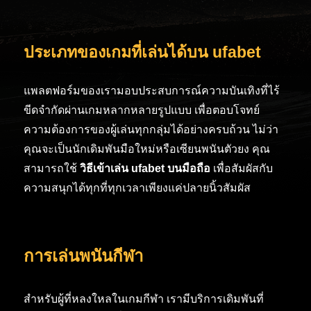
ประเภทของเกมที่เล่นได้บน ufabet
แพลตฟอร์มของเรามอบประสบการณ์ความบันเทิงที่ไร้
ขีดจำกัดผ่านเกมหลากหลายรูปแบบ เพื่อตอบโจทย์
ความต้องการของผู้เล่นทุกกลุ่มได้อย่างครบถ้วน ไม่ว่า
คุณจะเป็นนักเดิมพันมือใหม่หรือเซียนพนันตัวยง คุณ
สามารถใช้
วิธีเข้าเล่น ufabet บนมือถือ
เพื่อสัมผัสกับ
ความสนุกได้ทุกที่ทุกเวลาเพียงแค่ปลายนิ้วสัมผัส
การเล่นพนันกีฬา
สำหรับผู้ที่หลงใหลในเกมกีฬา เรามีบริการเดิมพันที่