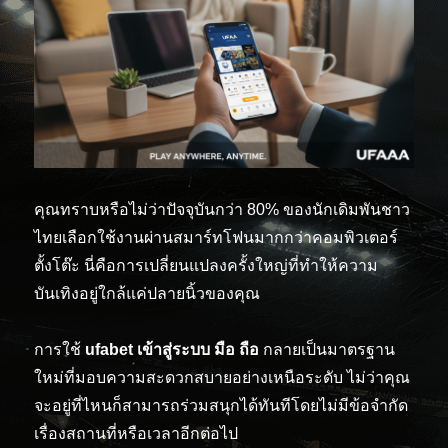
คุณทราบหรือไม่ว่าปัจจุบันกว่า 80% ของนักเดิมพันชาว
ไทยเลือกใช้งานผ่านสมาร์ทโฟนมากกว่าคอมพิวเตอร์
ตั้งโต๊ะ นี่คือการเปลี่ยนแปลงครั้งใหญ่ที่ทำให้ความ
บันเทิงอยู่ใกล้แค่ปลายนิ้วของคุณ
การใช้
ufabet เข้าสู่ระบบ มือ ถือ
กลายเป็นมาตรฐาน
ใหม่ที่มอบความสะดวกสบายอย่างเหนือระดับ ไม่ว่าคุณ
จะอยู่ที่ไหนก็สามารถร่วมสนุกได้ทันทีโดยไม่มีข้อจำกัด
เรื่องสถานที่หรือเวลาอีกต่อไป