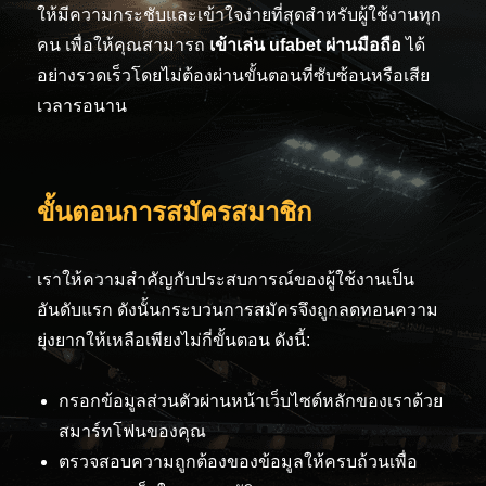
ให้มีความกระชับและเข้าใจง่ายที่สุดสำหรับผู้ใช้งานทุก
คน เพื่อให้คุณสามารถ
เข้าเล่น ufabet ผ่านมือถือ
ได้
อย่างรวดเร็วโดยไม่ต้องผ่านขั้นตอนที่ซับซ้อนหรือเสีย
เวลารอนาน
ขั้นตอนการสมัครสมาชิก
เราให้ความสำคัญกับประสบการณ์ของผู้ใช้งานเป็น
อันดับแรก ดังนั้นกระบวนการสมัครจึงถูกลดทอนความ
ยุ่งยากให้เหลือเพียงไม่กี่ขั้นตอน ดังนี้:
กรอกข้อมูลส่วนตัวผ่านหน้าเว็บไซต์หลักของเราด้วย
สมาร์ทโฟนของคุณ
ตรวจสอบความถูกต้องของข้อมูลให้ครบถ้วนเพื่อ