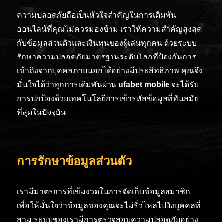
ความปลอดภัยถือเป็นหัวใจสำคัญในการเดิมพัน
ออนไลน์ที่คุณไม่ควรมองข้าม เราให้ความสำคัญสูงสุด
กับข้อมูลส่วนตัวและเงินทุนของผู้เล่นทุกคน ด้วยระบบ
รักษาความปลอดภัยมาตรฐานระดับโลกที่ป้องกันการ
เข้าถึงจากบุคคลภายนอกได้อย่างมีประสิทธิภาพ คุณจึง
มั่นใจได้ว่าทุกการเดิมพันผ่าน
ufabet mobile
จะได้รับ
การปกป้องด้วยเทคโนโลยีการเข้ารหัสข้อมูลที่ทันสมัย
ที่สุดในปัจจุบัน
การรักษาข้อมูลส่วนตัว
เรามีมาตรการที่เข้มงวดในการจัดเก็บข้อมูลสมาชิก
เพื่อให้มั่นใจว่าข้อมูลของคุณจะไม่รั่วไหลไปยังบุคคลที่
สาม ระบบของเรามีการตรวจสอบความปลอดภัยอย่าง