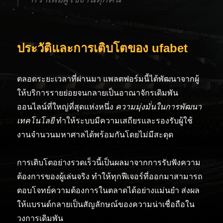
ประวัติและการเติบโตของ ufabet
ตลอดระยะเวลาที่ผ่านมา แพลตฟอร์มนี้ได้พัฒนาจากผู้
ให้บริการรายย่อยจนกลายเป็นอาณาจักรเดิมพัน
ออนไลน์ที่ใหญ่ที่สุดแห่งหนึ่ง
ความมุ่งมั่นในการพัฒนา
เทคโนโลยี
ทำให้ระบบมีความเสถียรและรองรับผู้ใช้
งานจำนวนมหาศาลได้พร้อมกันโดยไม่มีสะดุด
การเติบโตอย่างรวดเร็วนี้เป็นผลมาจากการรับฟังความ
ต้องการของผู้เล่นจริง ทำให้ทุกฟีเจอร์ที่ออกมาสามารถ
ตอบโจทย์ความต้องการในตลาดได้อย่างแม่นยำ ส่งผล
ให้แบรนด์กลายเป็นสัญลักษณ์ของความน่าเชื่อถือใน
วงการเดิมพัน