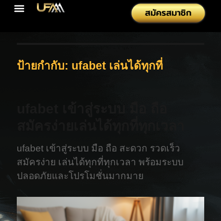
ป้ายกำกับ:
ufabet เล่นได้ทุกที่
ufabet เข้าสู่ระบบ มือ ถือ
สมัครง่ายเล่นได้ทุกที่ทุกเวลา
ufabet เข้าสู่ระบบ มือ ถือ สะดวก รวดเร็ว
สมัครง่าย เล่นได้ทุกที่ทุกเวลา พร้อมระบบ
ปลอดภัยและโปรโมชั่นมากมาย