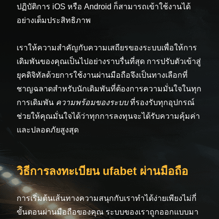
ปฏิบัติการ iOS หรือ Android ก็สามารถเข้าใช้งานได้
อย่างเต็มประสิทธิภาพ
เราให้ความสำคัญกับความเสถียรของระบบเพื่อให้การ
เดิมพันของคุณเป็นไปอย่างราบรื่นที่สุด การปรับตัวเข้าสู่
ยุคดิจิทัลด้วยการใช้งานผ่านมือถือจึงเป็นทางเลือกที่
ชาญฉลาดสำหรับนักเดิมพันที่ต้องการความมั่นใจในทุก
การเดิมพัน
ความพร้อมของระบบ
ที่รองรับทุกอุปกรณ์
ช่วยให้คุณมั่นใจได้ว่าทุกการลงทุนจะได้รับความคุ้มค่า
และปลอดภัยสูงสุด
วิธีการลงทะเบียน ufabet ผ่านมือถือ
การเริ่มต้นเส้นทางความสนุกกับเราทำได้ง่ายเพียงไม่กี่
ขั้นตอนผ่านมือถือของคุณ ระบบของเราถูกออกแบบมา