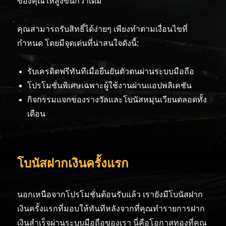
ของคุณให้สูงขึ้นกว่าเดิม
คุณสามารถรับสิทธิ์ได้ง่ายๆ เพียงทำตามเงื่อนไขที่
กำหนด โดยมีจุดเด่นที่น่าสนใจดังนี้:
รับเครดิตฟรีทันทีเมื่อยืนยันตัวตนผ่านระบบมือถือ
โปรโมชั่นพิเศษเฉพาะผู้ใช้งานผ่านแอปพลิเคชัน
กิจกรรมแจกของรางวัลและโบนัสหมุนเวียนตลอดทั้ง
เดือน
โบนัสฝากเงินครั้งแรก
นอกเหนือจากโปรโมชั่นต้อนรับแล้ว เรายังมีโบนัสฝาก
เงินครั้งแรกที่มอบให้ทันทีหลังจากที่คุณทำรายการฝาก
เงินสำเร็จผ่านระบบมือถือของเรา นี่คือโอกาสทองที่คุณ