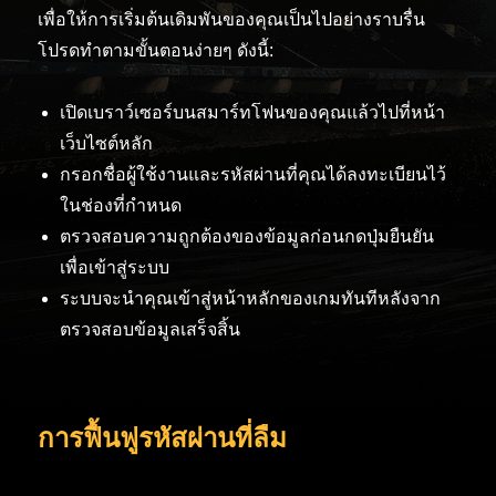
เพื่อให้การเริ่มต้นเดิมพันของคุณเป็นไปอย่างราบรื่น
โปรดทำตามขั้นตอนง่ายๆ ดังนี้:
เปิดเบราว์เซอร์บนสมาร์ทโฟนของคุณแล้วไปที่หน้า
เว็บไซต์หลัก
กรอกชื่อผู้ใช้งานและรหัสผ่านที่คุณได้ลงทะเบียนไว้
ในช่องที่กำหนด
ตรวจสอบความถูกต้องของข้อมูลก่อนกดปุ่มยืนยัน
เพื่อเข้าสู่ระบบ
ระบบจะนำคุณเข้าสู่หน้าหลักของเกมทันทีหลังจาก
ตรวจสอบข้อมูลเสร็จสิ้น
การฟื้นฟูรหัสผ่านที่ลืม