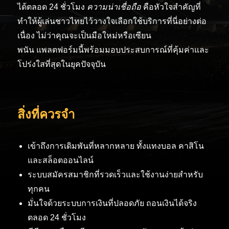
ได้ตลอด 24 ชั่วโมง
ความน่าเชื่อถือ
คือหัวใจสำคัญที่
ทำให้ผู้เล่นชาวไทยไว้วางใจเลือกใช้บริการที่นี่อย่างต่อ
เนื่อง ไม่ว่าคุณจะเป็นมือใหม่หรือเซียน
พนัน แพลตฟอร์มนี้พร้อมมอบประสบการณ์ที่คุ้มค่าและ
โปร่งใสที่สุดในยุคปัจจุบัน
สิ่งที่ควรจำ
เข้าถึงการเดิมพันที่หลากหลาย ทั้งแทงบอล คาสิโน
และสล็อตออนไลน์
ระบบสมัครสมาชิกที่รวดเร็วและใช้งานง่ายสำหรับ
ทุกคน
มั่นใจด้วยระบบการเงินที่ปลอดภัย ถอนเงินได้จริง
ตลอด 24 ชั่วโมง