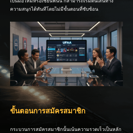
เป็นมือใหม่หรือเซียนพนัน ก็สามารถเริ่มต้นเส้นทาง
ความสนุกได้ทันทีโดยไม่มีขั้นตอนที่ซับซ้อน
ขั้นตอนการสมัครสมาชิก
กระบวนการสมัครสมาชิกนั้นเน้นความรวดเร็วเป็นหลัก