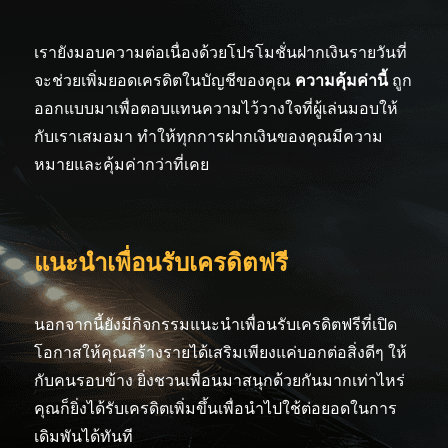
เรายังมอบความต่อเนื่องด้วยโปรโมชั่นฝากเงินรายวันที่
จะช่วยเพิ่มยอดเครดิตในบัญชีของคุณ
ความคุ้มค่านี้
ถูก
ออกแบบมาเพื่อตอบแทนความไว้วางใจที่ผู้เล่นมอบให้
กับเราเสมอมา ทำให้ทุกการฝากเงินของคุณมีความ
หมายและคุ้มค่ากว่าที่เคย
แนะนำเพื่อนรับเครดิตฟรี
นอกจากนี้ยังมีกิจกรรมแนะนำเพื่อนรับเครดิตฟรีที่เปิด
โอกาสให้คุณสร้างรายได้เสริมเพียงแค่บอกต่อสิ่งดีๆ ให้
กับคนรอบข้าง ยิ่งชวนเพื่อนมาสนุกด้วยกันมากเท่าไหร่
คุณก็ยิ่งได้รับเครดิตเพิ่มขึ้นเพื่อนำไปใช้ต่อยอดในการ
เดิมพันได้ทันที