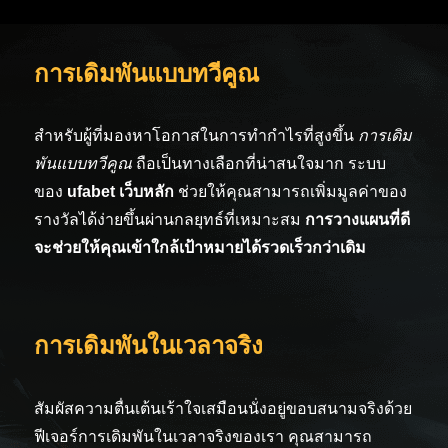
การเดิมพันแบบทวีคูณ
สำหรับผู้ที่มองหาโอกาสในการทำกำไรที่สูงขึ้น
การเดิม
พันแบบทวีคูณ
ถือเป็นทางเลือกที่น่าสนใจมาก ระบบ
ของ
ufabet เว็บหลัก
ช่วยให้คุณสามารถเพิ่มมูลค่าของ
รางวัลได้ง่ายขึ้นผ่านกลยุทธ์ที่เหมาะสม
การวางแผนที่ดี
จะช่วยให้คุณเข้าใกล้เป้าหมายได้รวดเร็วกว่าเดิม
การเดิมพันในเวลาจริง
สัมผัสความตื่นเต้นเร้าใจเสมือนนั่งอยู่ขอบสนามจริงด้วย
ฟีเจอร์การเดิมพันในเวลาจริงของเรา คุณสามารถ