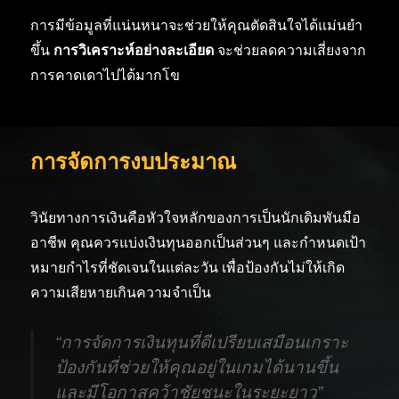
การมีข้อมูลที่แน่นหนาจะช่วยให้คุณตัดสินใจได้แม่นยำ
ขึ้น
การวิเคราะห์อย่างละเอียด
จะช่วยลดความเสี่ยงจาก
การคาดเดาไปได้มากโข
การจัดการงบประมาณ
วินัยทางการเงินคือหัวใจหลักของการเป็นนักเดิมพันมือ
อาชีพ คุณควรแบ่งเงินทุนออกเป็นส่วนๆ และกำหนดเป้า
หมายกำไรที่ชัดเจนในแต่ละวัน เพื่อป้องกันไม่ให้เกิด
ความเสียหายเกินความจำเป็น
“การจัดการเงินทุนที่ดีเปรียบเสมือนเกราะ
ป้องกันที่ช่วยให้คุณอยู่ในเกมได้นานขึ้น
และมีโอกาสคว้าชัยชนะในระยะยาว”