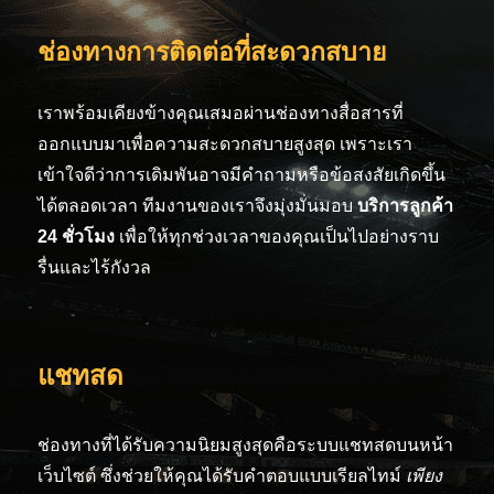
ช่องทางการติดต่อที่สะดวกสบาย
เราพร้อมเคียงข้างคุณเสมอผ่านช่องทางสื่อสารที่
ออกแบบมาเพื่อความสะดวกสบายสูงสุด เพราะเรา
เข้าใจดีว่าการเดิมพันอาจมีคำถามหรือข้อสงสัยเกิดขึ้น
ได้ตลอดเวลา ทีมงานของเราจึงมุ่งมั่นมอบ
บริการลูกค้า
24 ชั่วโมง
เพื่อให้ทุกช่วงเวลาของคุณเป็นไปอย่างราบ
รื่นและไร้กังวล
แชทสด
ช่องทางที่ได้รับความนิยมสูงสุดคือระบบแชทสดบนหน้า
เว็บไซต์ ซึ่งช่วยให้คุณได้รับคำตอบแบบเรียลไทม์
เพียง