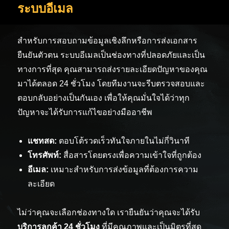
ระบบอีเมล
สำหรับการสอบถามข้อมูลเชิงลึกหรือการส่งเอกสาร
ยืนยันตัวตน ระบบอีเมลเป็นช่องทางที่ปลอดภัยและเป็น
ทางการที่สุด คุณสามารถส่งรายละเอียดปัญหาของคุณ
มาได้ตลอด 24 ชั่วโมง โดยทีมงานจะรีบตรวจสอบและ
ตอบกลับอย่างเป็นกันเอง เพื่อให้คุณมั่นใจได้ว่าทุก
ปัญหาจะได้รับการแก้ไขอย่างมืออาชีพ
แชทสด:
ตอบโต้รวดเร็วทันใจภายในไม่กี่วินาที
โทรศัพท์:
สื่อสารโดยตรงเพื่อความเข้าใจที่ถูกต้อง
อีเมล:
เหมาะสำหรับการส่งข้อมูลที่ต้องการความ
ละเอียด
ไม่ว่าคุณจะเลือกช่องทางใด เรายืนยันว่าคุณจะได้รับ
บริการลูกค้า 24 ชั่วโมง
ที่มีคุณภาพและเป็นมิตรที่สุด