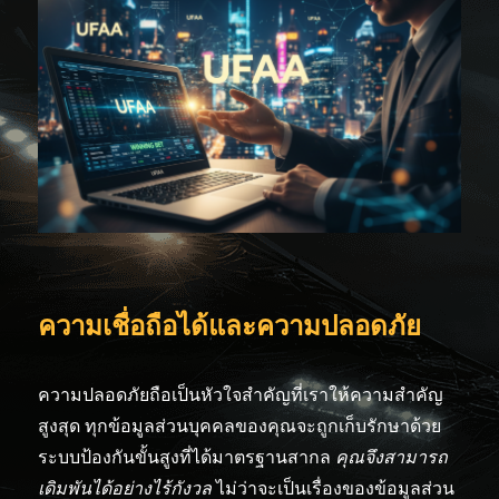
ความเชื่อถือได้และความปลอดภัย
ความปลอดภัยถือเป็นหัวใจสำคัญที่เราให้ความสำคัญ
สูงสุด ทุกข้อมูลส่วนบุคคลของคุณจะถูกเก็บรักษาด้วย
ระบบป้องกันขั้นสูงที่ได้มาตรฐานสากล
คุณจึงสามารถ
เดิมพันได้อย่างไร้กังวล
ไม่ว่าจะเป็นเรื่องของข้อมูลส่วน