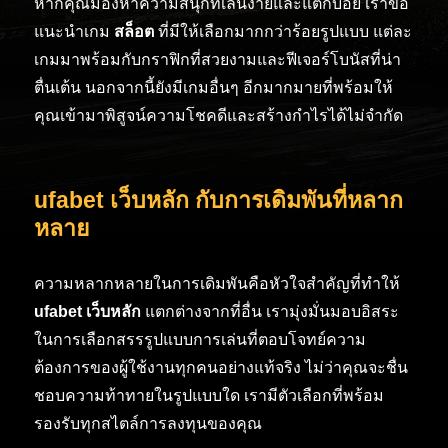
หากคุณมองหาความสนุกที่เล่นง่ายและแตกบ่อย เราขอ
แนะนำเกม
สล็อต
ที่มีให้เลือกมากกว่าร้อยรูปแบบ แต่ละ
เกมมาพร้อมกับกราฟิกที่สวยงามและฟีเจอร์โบนัสที่น่า
ตื่นเต้น นอกจากนี้ยังมีเกมอื่นๆ อีกมากมายที่พร้อมให้
คุณเข้ามาพิสูจน์ความโชคดีและสร้างกำไรได้ไม่จำกัด
ufabet เว็บหลัก กับการเดิมพันที่หลาก
หลาย
ความหลากหลายในการเดิมพันคือหัวใจสำคัญที่ทำให้
ufabet เว็บหลัก
แตกต่างจากที่อื่น เรามุ่งมั่นมอบอิสระ
ในการเลือกสรรรูปแบบการเล่นที่ตอบโจทย์ความ
ต้องการของผู้ใช้งานทุกคนอย่างแท้จริง ไม่ว่าคุณจะชื่น
ชอบความท้าทายในรูปแบบใด เรามีตัวเลือกที่พร้อม
รองรับทุกสไตล์การลงทุนของคุณ