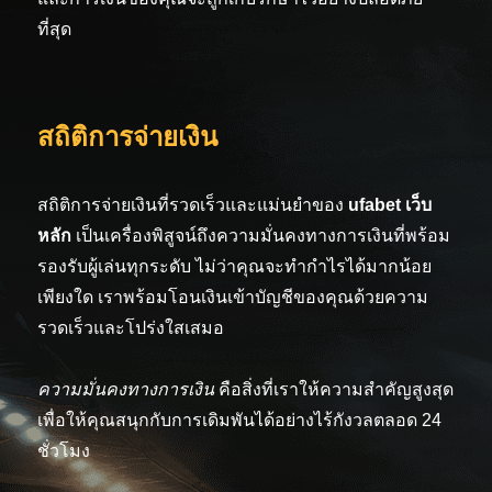
ที่สุด
สถิติการจ่ายเงิน
สถิติการจ่ายเงินที่รวดเร็วและแม่นยำของ
ufabet เว็บ
หลัก
เป็นเครื่องพิสูจน์ถึงความมั่นคงทางการเงินที่พร้อม
รองรับผู้เล่นทุกระดับ ไม่ว่าคุณจะทำกำไรได้มากน้อย
เพียงใด เราพร้อมโอนเงินเข้าบัญชีของคุณด้วยความ
รวดเร็วและโปร่งใสเสมอ
ความมั่นคงทางการเงิน
คือสิ่งที่เราให้ความสำคัญสูงสุด
เพื่อให้คุณสนุกกับการเดิมพันได้อย่างไร้กังวลตลอด 24
ชั่วโมง