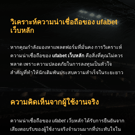
วิเคราะห์ความน่าเชื่อถือของ ufabet
เว็บหลัก
หากคุณกำลังมองหาแพลตฟอร์มที่มั่นคง การวิเคราะห์
ความน่าเชื่อถือของ
ufabet เว็บหลัก
คือสิ่งที่คุณไม่ควร
พลาด เพราะความปลอดภัยในการลงทุนเป็นหัวใจ
สำคัญที่ทำให้นักเดิมพันประสบความสำเร็จในระยะยาว
ความคิดเห็นจากผู้ใช้งานจริง
ความน่าเชื่อถือของ
ufabet เว็บหลัก
ได้รับการยืนยันจาก
เสียงตอบรับของผู้ใช้งานจริงจำนวนมากที่ประทับใจใน