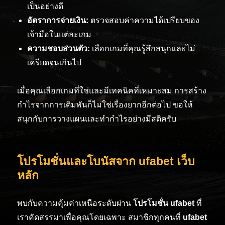
เป็นอย่างดี
อัตราการจ่ายเงิน:
ตรวจสอบค่าความได้เปรียบของ
เจ้ามือในแต่ละเกม
ความชอบส่วนตัว:
เลือกเกมที่คุณรู้สึกสนุกและไม่
เครียดจนเกินไป
เมื่อคุณเลือกเกมที่ใช่และมีเทคนิคที่เหมาะสม การสร้าง
กำไรจากการเดิมพันก็ไม่ใช่เรื่องยากอีกต่อไป ขอให้
สนุกกับการวางแผนและทำกำไรอย่างมีสติครับ
โปรโมชั่นและโบนัสจาก ufabet เว็บ
หลัก
พบกับความคุ้มค่าเหนือระดับผ่าน
โปรโมชั่น ufabet
ที่
เราคัดสรรมาเพื่อคุณโดยเฉพาะ สมาชิกทุกคนที่
ufabet