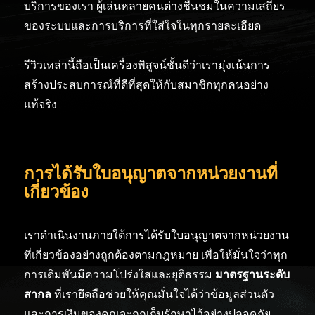
บริการของเรา ผู้เล่นหลายคนต่างชื่นชมในความเสถียร
ของระบบและการบริการที่ใส่ใจในทุกรายละเอียด
รีวิวเหล่านี้ถือเป็นเครื่องพิสูจน์ชั้นดีว่าเรามุ่งเน้นการ
สร้างประสบการณ์ที่ดีที่สุดให้กับสมาชิกทุกคนอย่าง
แท้จริง
การได้รับใบอนุญาตจากหน่วยงานที่
เกี่ยวข้อง
เราดำเนินงานภายใต้การได้รับใบอนุญาตจากหน่วยงาน
ที่เกี่ยวข้องอย่างถูกต้องตามกฎหมาย เพื่อให้มั่นใจว่าทุก
การเดิมพันมีความโปร่งใสและยุติธรรม
มาตรฐานระดับ
สากล
ที่เรายึดถือช่วยให้คุณมั่นใจได้ว่าข้อมูลส่วนตัว
และการเงินของคุณจะถูกเก็บรักษาไว้อย่างปลอดภัย