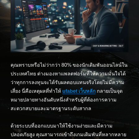
คุณทราบหรือไม่ว่ากว่า 80% ของนักเดิมพันออนไลน์ใน
ประเทศไทย ต่างมองหาแพลตฟอร์มที่ให้ความมั่นใจได้
ว่าทุกการลงทุนจะได้รับผลตอบแทนจริงโดยไม่มีความ
เสี่ยง นี่คือเหตุผลที่ทำให้
ufabet เว็บหลัก
กลายเป็นจุด
หมายปลายทางอันดับหนึ่งสำหรับผู้ที่ต้องการความ
สะดวกสบายและมาตรฐานระดับสากล
ด้วยระบบที่ออกแบบมาให้ใช้งานง่ายและมีความ
ปลอดภัยสูง คุณสามารถเข้าถึงเกมเดิมพันที่หลากหลาย