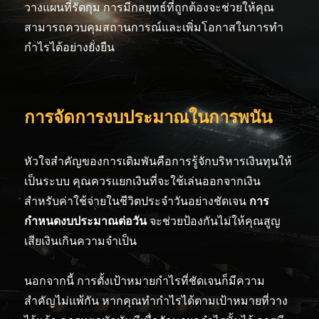
วางแผนที่รัดกุม การมีกลยุทธ์ที่ถูกต้องจะช่วยให้คุณ
สามารถควบคุมสถานการณ์และเพิ่มโอกาสในการทำ
กำไรได้อย่างยั่งยืน
การจัดการงบประมาณในการพนัน
หัวใจสำคัญของการเดิมพันคือการรู้จักบริหารเงินทุนให้
เป็นระบบ คุณควรแยกเงินที่จะใช้เล่นออกจากเงิน
สำหรับค่าใช้จ่ายในชีวิตประจำวันอย่างชัดเจน
การ
กำหนดงบประมาณต่อวัน
จะช่วยป้องกันไม่ให้คุณสูญ
เสียเงินเกินความจำเป็น
นอกจากนี้ การตั้งเป้าหมายกำไรที่ชัดเจนก็มีความ
สำคัญไม่แพ้กัน หากคุณทำกำไรได้ตามเป้าหมายที่วาง