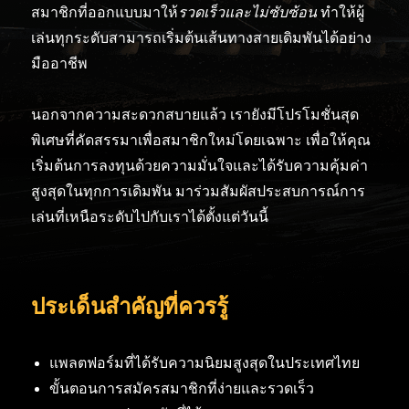
สมาชิกที่ออกแบบมาให้
รวดเร็วและไม่ซับซ้อน
ทำให้ผู้
เล่นทุกระดับสามารถเริ่มต้นเส้นทางสายเดิมพันได้อย่าง
มืออาชีพ
นอกจากความสะดวกสบายแล้ว เรายังมีโปรโมชั่นสุด
พิเศษที่คัดสรรมาเพื่อสมาชิกใหม่โดยเฉพาะ เพื่อให้คุณ
เริ่มต้นการลงทุนด้วยความมั่นใจและได้รับความคุ้มค่า
สูงสุดในทุกการเดิมพัน มาร่วมสัมผัสประสบการณ์การ
เล่นที่เหนือระดับไปกับเราได้ตั้งแต่วันนี้
ประเด็นสำคัญที่ควรรู้
แพลตฟอร์มที่ได้รับความนิยมสูงสุดในประเทศไทย
ขั้นตอนการสมัครสมาชิกที่ง่ายและรวดเร็ว