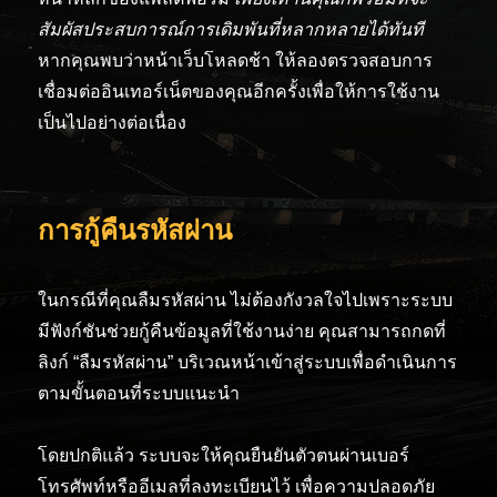
สัมผัสประสบการณ์การเดิมพันที่หลากหลายได้ทันที
หากคุณพบว่าหน้าเว็บโหลดช้า ให้ลองตรวจสอบการ
เชื่อมต่ออินเทอร์เน็ตของคุณอีกครั้งเพื่อให้การใช้งาน
เป็นไปอย่างต่อเนื่อง
การกู้คืนรหัสผ่าน
ในกรณีที่คุณลืมรหัสผ่าน ไม่ต้องกังวลใจไปเพราะระบบ
มีฟังก์ชันช่วยกู้คืนข้อมูลที่ใช้งานง่าย คุณสามารถกดที่
ลิงก์ “ลืมรหัสผ่าน” บริเวณหน้าเข้าสู่ระบบเพื่อดำเนินการ
ตามขั้นตอนที่ระบบแนะนำ
โดยปกติแล้ว ระบบจะให้คุณยืนยันตัวตนผ่านเบอร์
โทรศัพท์หรืออีเมลที่ลงทะเบียนไว้ เพื่อความปลอดภัย