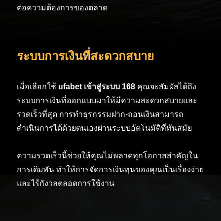
ต่อความต้องการของตลาด
ระบบการเงินที่สะดวกสบาย
เมื่อเลือกใช้
ufabet เข้าสู่ระบบ 168
คุณจะสัมผัสได้ถึง
ระบบการเงินที่ออกแบบมาให้มีความสะดวกสบายและ
รวดเร็วที่สุด การทำธุรกรรมฝาก-ถอนเงินสามารถ
ดำเนินการได้ด้วยตนเองผ่านระบบอัตโนมัติที่ทันสมัย
ความรวดเร็วนี้ช่วยให้คุณไม่พลาดทุกโอกาสสำคัญใน
การเดิมพัน ทำให้การจัดการเงินทุนของคุณเป็นเรื่องง่าย
และไร้กังวลตลอดการใช้งาน