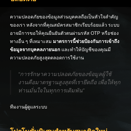
ความปลอดภัยของข้อมูลส่วนบุคคลถือเป็นหัวใจสำคัญ
ของเรา หลังจากที่คุณสมัครสมาชิกเรียบร้อยแล้ว ระบบ
อาจมีการขอให้คุณยืนยันตัวตนผ่านรหัส OTP หรือช่อง
ทางอื่น ๆ ที่เหมาะสม
มาตรการนี้ช่วยป้องกันการเข้าถึง
ข้อมูลจากบุคคลภายนอก
และทำให้บัญชีของคุณมี
ความปลอดภัยสูงสุดตลอดการใช้งาน
“การรักษาความปลอดภัยของข้อมูลผู้ใช้
งานคือมาตรฐานสูงสุดที่เรายึดถือ เพื่อให้ทุก
ท่านมั่นใจในทุกการเดิมพัน”
ทีมงานผู้ดูแลระบบ