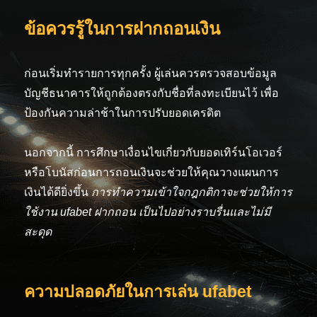
ข้อควรรู้ในการฝากถอนเงิน
ก่อนเริ่มทำรายการทุกครั้ง ผู้เล่นควรตรวจสอบข้อมูล
บัญชีธนาคารให้ถูกต้องตรงกับชื่อที่ลงทะเบียนไว้ เพื่อ
ป้องกันความล่าช้าในการปรับยอดเครดิต
นอกจากนี้ การศึกษาเงื่อนไขเกี่ยวกับยอดเทิร์นโอเวอร์
หรือโบนัสก่อนการถอนเงินจะช่วยให้คุณวางแผนการ
เงินได้ดียิ่งขึ้น
การทำความเข้าใจกฎกติกาจะช่วยให้การ
ใช้งาน ufabet ฝากถอน เป็นไปอย่างราบรื่นและไม่มี
สะดุด
ความปลอดภัยในการเล่น ufabet