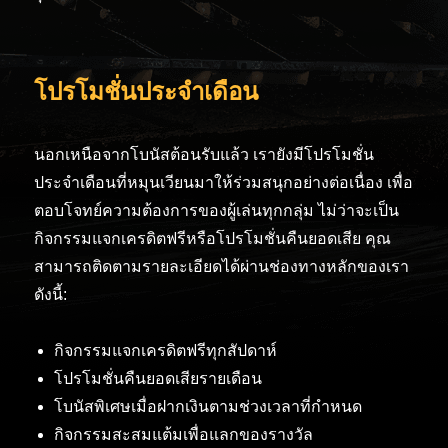
โปรโมชั่นประจำเดือน
นอกเหนือจากโบนัสต้อนรับแล้ว เรายังมีโปรโมชั่น
ประจำเดือนที่หมุนเวียนมาให้ร่วมสนุกอย่างต่อเนื่อง เพื่อ
ตอบโจทย์ความต้องการของผู้เล่นทุกกลุ่ม ไม่ว่าจะเป็น
กิจกรรมแจกเครดิตฟรีหรือโปรโมชั่นคืนยอดเสีย คุณ
สามารถติดตามรายละเอียดได้ผ่านช่องทางหลักของเรา
ดังนี้:
กิจกรรมแจกเครดิตฟรีทุกสัปดาห์
โปรโมชั่นคืนยอดเสียรายเดือน
โบนัสพิเศษเมื่อฝากเงินตามช่วงเวลาที่กำหนด
กิจกรรมสะสมแต้มเพื่อแลกของรางวัล