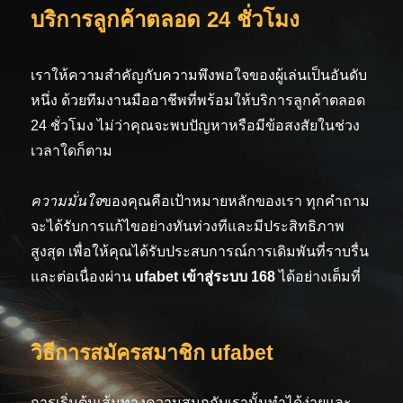
บริการลูกค้าตลอด 24 ชั่วโมง
เราให้ความสำคัญกับความพึงพอใจของผู้เล่นเป็นอันดับ
หนึ่ง ด้วยทีมงานมืออาชีพที่พร้อมให้บริการลูกค้าตลอด
24 ชั่วโมง ไม่ว่าคุณจะพบปัญหาหรือมีข้อสงสัยในช่วง
เวลาใดก็ตาม
ความมั่นใจ
ของคุณคือเป้าหมายหลักของเรา ทุกคำถาม
จะได้รับการแก้ไขอย่างทันท่วงทีและมีประสิทธิภาพ
สูงสุด เพื่อให้คุณได้รับประสบการณ์การเดิมพันที่ราบรื่น
และต่อเนื่องผ่าน
ufabet เข้าสู่ระบบ 168
ได้อย่างเต็มที่
วิธีการสมัครสมาชิก ufabet
การเริ่มต้นเส้นทางความสนุกกับเรานั้นทำได้ง่ายและ