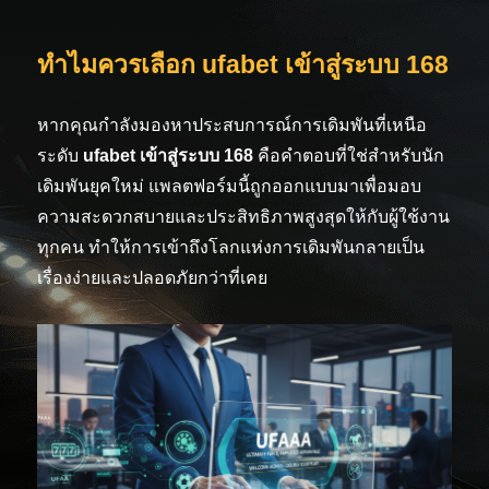
ทำไมควรเลือก ufabet เข้าสู่ระบบ 168
หากคุณกำลังมองหาประสบการณ์การเดิมพันที่เหนือ
ระดับ
ufabet เข้าสู่ระบบ 168
คือคำตอบที่ใช่สำหรับนัก
เดิมพันยุคใหม่ แพลตฟอร์มนี้ถูกออกแบบมาเพื่อมอบ
ความสะดวกสบายและประสิทธิภาพสูงสุดให้กับผู้ใช้งาน
ทุกคน ทำให้การเข้าถึงโลกแห่งการเดิมพันกลายเป็น
เรื่องง่ายและปลอดภัยกว่าที่เคย