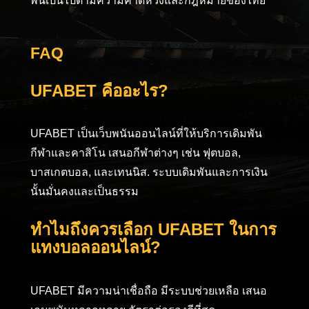
พันเป็นไปตามความคาดหวังและกฎหมายของไทย
FAQ
UFABET คืออะไร?
UFABET เป็นเว็บพนันออนไลน์ที่ให้บริการเดิมพัน
กีฬาและคาสิโน เสนอกีฬาต่างๆ เช่น ฟุตบอล,
บาสเกตบอล, และเทนนิส. ระบบเดิมพันและการเงิน
นั้นมั่นคงและเป็นธรรม
ทำไมถึงควรเลือก UFABET ในการ
แทงบอลออนไลน์?
UFABET มีความน่าเชื่อถือ มีระบบช่วยเหลือ เสนอ