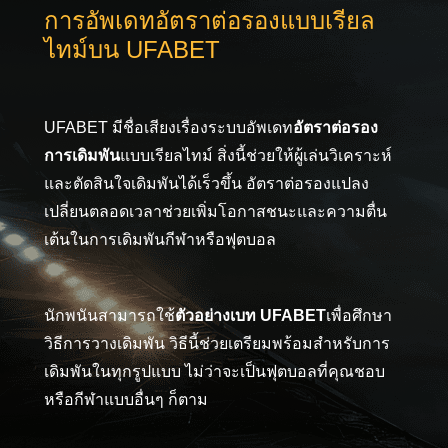
การอัพเดทอัตราต่อรองแบบเรียล
ไทม์บน UFABET
UFABET มีชื่อเสียงเรื่องระบบอัพเดท
อัตราต่อรอง
การเดิมพัน
แบบเรียลไทม์ สิ่งนี้ช่วยให้ผู้เล่นวิเคราะห์
และตัดสินใจเดิมพันได้เร็วขึ้น อัตราต่อรองแปลง
เปลี่ยนตลอดเวลาช่วยเพิ่มโอกาสชนะและความตื่น
เต้นในการเดิมพันกีฬาหรือฟุตบอล
นักพนันสามารถใช้
ตัวอย่างเบท UFABET
เพื่อศึกษา
วิธีการวางเดิมพัน วิธีนี้ช่วยเตรียมพร้อมสำหรับการ
เดิมพันในทุกรูปแบบ ไม่ว่าจะเป็นฟุตบอลที่คุณชอบ
หรือกีฬาแบบอื่นๆ ก็ตาม