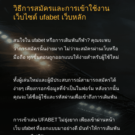
วิธีการสมัครและการเข้าใช้งาน
เว็บไซต์ ufabet เว็บหลัก
สนใจใน ufabet หรือการเดิมพันกีฬา? คุณจะพบ
ว่าการสมัครนั้นง่ายมาก ไม่ว่าจะสมัครผ่านเว็บหรือ
มือถือ ทุกขั้นตอนถูกออกแบบให้ง่ายสำหรับผู้ใช้ใหม่
ทั้งผู้เล่นใหม่และผู้มีประสบการณ์สามารถสมัครได้
ง่ายๆ เพียงกรอกข้อมูลที่จำเป็นในฟอร์ม หลังจากนั้น
คุณจะได้ชื่อผู้ใช้และรหัสผ่านเพื่อเข้าถึงการเดิมพัน
การเข้าเล่น UFABET ไม่ยุ่งยาก เพียงเข้าผ่านหน้า
เว็บ ufabet ที่ออกแบบมาอย่างดี มันทำให้การเดิมพัน