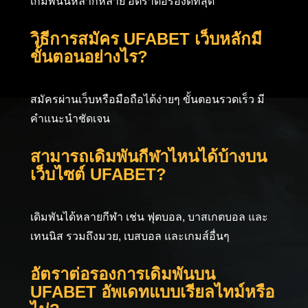
เกมพนันหลากหลาย อัตราต่อรองดีที่สุด
วิธีการสมัคร UFABET เว็บหลักมี
ขั้นตอนอย่างไร?
สมัครผ่านเว็บหรือมือถือได้ง่ายๆ ขั้นตอนรวดเร็ว มี
คำแนะนำชัดเจน
สามารถเดิมพันกีฬาไหนได้บ้างบน
เว็บไซต์ UFABET?
เดิมพันได้หลายกีฬา เช่น ฟุตบอล, บาสเกตบอล และ
เทนนิส รวมถึงมวย, เบสบอล และเกมส์อื่นๆ
อัตราต่อรองการเดิมพันบน
UFABET อัพเดทแบบเรียลไทม์หรือ