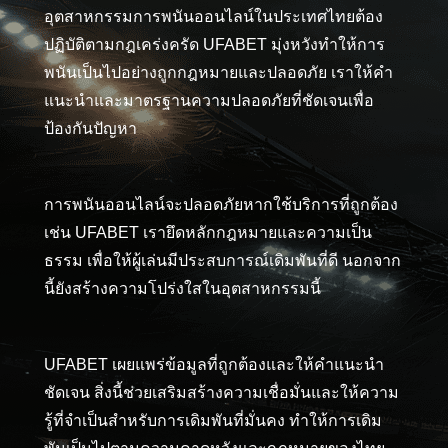
อุตสาหกรรมการพนันออนไลน์ในประเทศไทยต้อง
ปฏิบัติตามกฎเคร่งครัด UFABET มุ่งหวังทำให้การ
พนันเป็นไปอย่างถูกกฎหมายและปลอดภัย เราให้คำ
แนะนำและมาตรฐานความปลอดภัยที่ชัดเจนเพื่อ
ป้องกันปัญหา
การพนันออนไลน์จะปลอดภัยหากใช้บริการที่ถูกต้อง
เช่น UFABET เรายึดหลักกฎหมายและความเป็น
ธรรม เพื่อให้ผู้เล่นมีประสบการณ์เดิมพันที่ดี นอกจาก
นี้ยังสร้างความโปร่งใสในอุตสาหกรรมนี้
UFABET เผยแพร่ข้อมูลที่ถูกต้องและให้คำแนะนำ
ชัดเจน สิ่งนี้ช่วยเสริมสร้างความเชื่อมั่นและให้ความ
รู้ที่จำเป็นสำหรับการเดิมพันที่มั่นคง ทำให้การเดิม