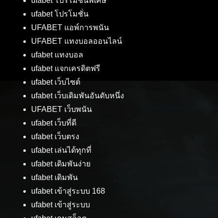
ufabet โปรโมชั่นพิเศษ
ufabet โปรโมชั่น
UFABET แอพ์การพนัน
UFABET แทงบอลออนไลน์
ufabet แทงบอล
ufabet แจกเครดิตฟรี
ufabet เว็บไซต์
ufabet เว็บเดิมพันอันดับหนึ่ง
UFABET เว็บพนัน
ufabet เว็บที่ดี
ufabet เว็บตรง
ufabet เล่นได้ทุกที่
ufabet เดิมพันง่าย
ufabet เดิมพัน
ufabet เข้าสู่ระบบ 168
ufabet เข้าสู่ระบบ