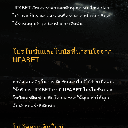
UFABET อัพเดท
ราคาบอล
ทันทุกการเปลี่ยนแปลง
ไม่ว่าจะเป็นราคาต่อรองหรือราคาค่าน้ำ สมาชิกจะ
ได้รับข้อมูลล่าสุดก่อนทำการเดิมพัน
โปรโมชั่นและโบนัสที่น่าสนใจจาก
UFABET
หาข้อเสนอดีๆ ในการเดิมพันออนไลน์ได้ง่าย เมื่อคุณ
ใช้บริการ UFABET เรามี
UFABET โปรโมชั่น
และ
โบนัสเครดิต
ช่วยเพิ่มโอกาสชนะให้คุณ ทำให้คุณ
คุ้มค่าทุกครั้งที่เดิมพัน
โบนัสสมาชิกใหม่