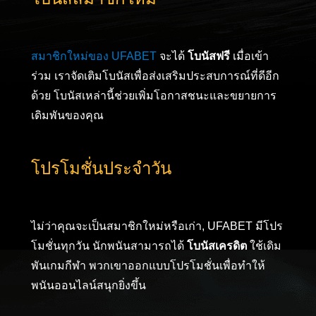
สมาชิกใหม่ของ UFABET
จะได้
โบนัสฟรี
เมื่อเข้า
ร่วม เราจัดเติมโบนัสเพื่อส่งเสริมประสบการณ์ที่ดีอีก
ด้วย โบนัสเหล่านี้ช่วยเพิ่มโอกาสชนะและขยายการ
เดิมพันของคุณ
โปรโมชั่นประจำวัน
ไม่ว่าคุณจะเป็นสมาชิกใหม่หรือเก่า, UFABET มีโปร
โมชั่นทุกวัน นักพนันสามารถได้
โบนัสเครดิต
ใช้เดิม
พันเกมกีฬา พวกเขาออกแบบโปรโมชั่นเพื่อทำให้
พนันออนไลน์สนุกยิ่งขึ้น