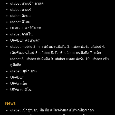
ufabet ทางเข้า ล่าสุด
ufabet ทางเข้า
ufabet ติดต่อ
ufabet ดีไหม
UFABET คาสิโนสด
ufabet คาสิโน
UFABET ครบวงจร
ufabet mobile 2. การพนันผ่านมือถือ 3. แพลตฟอร์ม ufabet 4.
เดิมพันออนไลน์ 5. ufabet มือถือ 6. ufabet บนมือถือ 7. แท็ก
ufabet 8. ufabet กับมือถือ 9. ufabet แพลตฟอร์ม 10. ufabet เข้า
สู่มือถือ.
ufabet (ยูฟ่าเบท)
UFABET
UFAa แท็ก
UFAa คาสิโน
News
ufabet เข้าสู่ระบบ มือ ถือ สมัครง่ายเล่นได้ทุกที่ทุกเวลา