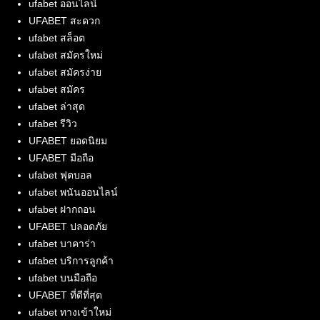
ufabet ออนไลน์
UFABET สะดวก
ufabet สล็อต
ufabet สมัครใหม่
ufabet สมัครง่าย
ufabet สมัคร
ufabet ล่าสุด
ufabet รีวิว
UFABET ยอดนิยม
UFABET มือถือ
ufabet ฟุตบอล
ufabet พนันออนไลน์
ufabet ฝากถอน
UFABET ปลอดภัย
ufabet บาคาร่า
ufabet บริการลูกค้า
ufabet บนมือถือ
UFABET ที่ดีที่สุด
ufabet ทางเข้าใหม่