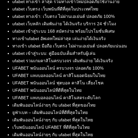
ufabet ทางเข้า ล่าสุด รวมทางเข้าใหม่ปลอดภัยใช้งานง่าย
ufabet เว็บตรง เว็บพนันที่ดีที่สุดในประเทศไทย
ufabet ทางเข้า: เว็บตรง ไม่ผ่านเอเย่นต์ ปลอดภัย 100%
ufabet เว็บหลัก เดิมพันง่าย ได้เงินจริง บริการ 24 ชั่วโมง
ufabet เข้าสู่ระบบ 168 สมัครง่าย พร้อมโปรโมชั่นพิเศษ
ทางเข้าufabet อัพเดทใหม่ล่าสุด เล่นง่ายได้เงินจริง
ทางเข้า ufabet มือถือ เว็บตรง ไม่ผ่านเอเย่นต์ ปลอดภัยแน่นอน
ufabet เข้าสู่ระบบ: คู่มือฉบับเต็มสำหรับผู้เล่น
ufabet รวมเกมคาสิโนครบวงจร เดิมพันง่าย ได้เงินจริง
UFABET พนันออนไลน์ ครบวงจร ปลอดภัย 100%
UFABET แทงบอลออนไลน์ คาสิโนยอดนิยมในไทย
UFABET พนันออนไลน์ ฟุตบอล คาสิโน เสี่ยงโชค
UFABET พนันออนไลน์ที่ดีที่สุดในไทย
UFABET แทงบอลออนไลน์ คาสิโนสดระดับโลก
เดิมพันออนไลน์ง่ายๆ กับ ufabet ที่สุดของไทย
ยูฟ่าเบท – เดิมพันออนไลน์ที่ดีที่สุดในไทย
เดิมพันออนไลน์ง่ายๆ กับ ufabet ที่สุดในไทย
เว็บพนันออนไลน์ UFABET ที่ดีที่สุดในไทย
เดิมพันออนไลน์ง่ายๆ กับ ufabet ที่สุดในไทย