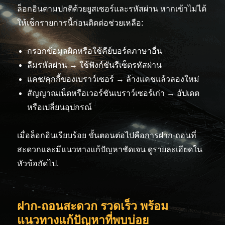
ล็อกอินตามปกติด้วยยูสเซอร์และรหัสผ่าน หากเข้าไม่ได้
ให้เช็กรายการนี้ก่อนติดต่อช่วยเหลือ:
กรอกข้อมูลผิดหรือใช้คีย์บอร์ดภาษาอื่น
ลืมรหัสผ่าน → ใช้ฟังก์ชันรีเซ็ตรหัสผ่าน
แคช/คุกกี้ของเบราว์เซอร์ → ล้างแคชแล้วลองใหม่
สัญญาณเน็ตหรือเวอร์ชันเบราว์เซอร์เก่า → อัปเดต
หรือเปลี่ยนอุปกรณ์
เมื่อล็อกอินเรียบร้อย ขั้นตอนต่อไปคือการฝาก-ถอนที่
สะดวกและมีแนวทางแก้ปัญหาชัดเจน ดูรายละเอียดใน
หัวข้อถัดไป.
ฝาก-ถอนสะดวก รวดเร็ว พร้อม
แนวทางแก้ปัญหาที่พบบ่อย