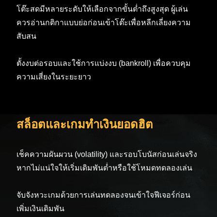
โต๊ะสดมีหลายระดับให้เลือกจากขั้นต่ำถึงสูงสุด ผู้เล่น
ควรอ่านกติกาแบบย่อก่อนเข้าโต๊ะเพื่อหลีกเลี่ยงความ
สับสน
ตั้งงบต่อรอบและใช้การแบ่งงบ (bankroll) เพื่อควบคุม
ความเสี่ยงในระยะยาว
สล็อตและเกมทำเงินยอดฮิต
เช็คความผันผวน (volatility) และรอบโบนัสก่อนเล่นจริง
หากไม่แน่ใจให้เริ่มเดิมพันต่ำหรือใช้โหมดทดลองเล่น
จับจังหวะเกมด้วยการเล่นทดลองจนเข้าใจฟีเจอร์ก่อน
เพิ่มเงินเดิมพัน