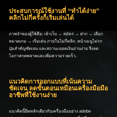
ประสบการณ์ใช้งานที่ “ทำได้ง่าย”
คลิกไม่กี่ครั้งก็เริ่มเล่นได้
ภาพจำของผู้ใช้คือ: เข้าเว็บ → สมัคร → ฝาก → เลือก
หมวดเกม → เริ่มเล่น ภายในไม่กี่คลิก. หน้าเมนูไม่รก
ปุ่มสำคัญชัดเจน และสถานะยอดเงินอ่านง่าย จึงลด
โอกาสกดพลาดและเพิ่มความรวดเร็ว.
แนวคิดการออกแบบที่เน้นความ
ชัดเจน ลดขั้นตอนเหมือนเครื่องมือมือ
อาชีพที่ใช้งานง่าย
แนวคิดนี้ยึดหลักเดียวกับเครื่องมืออย่าง adobe