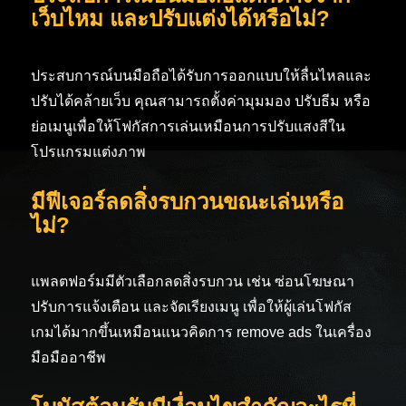
เว็บไหม และปรับแต่งได้หรือไม่?
ประสบการณ์บนมือถือได้รับการออกแบบให้ลื่นไหลและ
ปรับได้คล้ายเว็บ คุณสามารถตั้งค่ามุมมอง ปรับธีม หรือ
ย่อเมนูเพื่อให้โฟกัสการเล่นเหมือนการปรับแสงสีใน
โปรแกรมแต่งภาพ
มีฟีเจอร์ลดสิ่งรบกวนขณะเล่นหรือ
ไม่?
แพลตฟอร์มมีตัวเลือกลดสิ่งรบกวน เช่น ซ่อนโฆษณา
ปรับการแจ้งเตือน และจัดเรียงเมนู เพื่อให้ผู้เล่นโฟกัส
เกมได้มากขึ้นเหมือนแนวคิดการ remove ads ในเครื่อง
มือมืออาชีพ