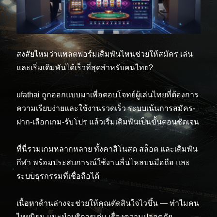
สงสัยไหมว่าแพลตฟอร์มเดิมพันไหนช่วยให้สมัคร เล่น
และเริ่มเดิมพันได้เร็วที่สุดสำหรับคนไทย?
ufathai ถูกออกแบบมาเพื่อตอบโจทย์ผู้เล่นไทยที่ต้องการ
ความเรียบง่ายและใช้งานรวดเร็ว ระบบเน้นการสมัคร-
ฝาก-เลือกเกม-รับโปร แล้วเริ่มเดิมพันเป็นขั้นตอนชัดเจน
ที่นี่รวมเกมหลากหลาย ทั้งคาสิโนสด สล็อต และเดิมพัน
กีฬา พร้อมประสบการณ์ใช้งานลื่นไหลบนมือถือ และ
ระบบธุรกรรมที่เชื่อถือได้
เนื้อหาด้านล่างจะช่วยให้คุณตัดสินใจไวขึ้น — ทำไมคน
ไทยนิยม แนะนำบริการเด่น เรื่องความปลอดภัย