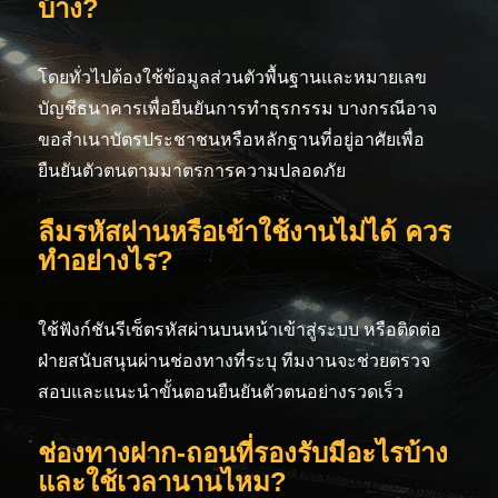
บ้าง?
โดยทั่วไปต้องใช้ข้อมูลส่วนตัวพื้นฐานและหมายเลข
บัญชีธนาคารเพื่อยืนยันการทำธุรกรรม บางกรณีอาจ
ขอสำเนาบัตรประชาชนหรือหลักฐานที่อยู่อาศัยเพื่อ
ยืนยันตัวตนตามมาตรการความปลอดภัย
ลืมรหัสผ่านหรือเข้าใช้งานไม่ได้ ควร
ทำอย่างไร?
ใช้ฟังก์ชันรีเซ็ตรหัสผ่านบนหน้าเข้าสู่ระบบ หรือติดต่อ
ฝ่ายสนับสนุนผ่านช่องทางที่ระบุ ทีมงานจะช่วยตรวจ
สอบและแนะนำขั้นตอนยืนยันตัวตนอย่างรวดเร็ว
ช่องทางฝาก-ถอนที่รองรับมีอะไรบ้าง
และใช้เวลานานไหม?