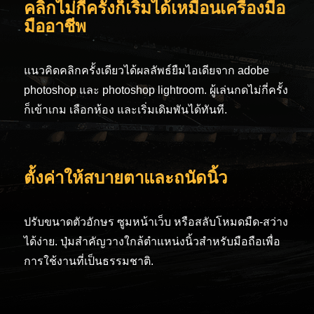
คลิกไม่กี่ครั้งก็เริ่มได้เหมือนเครื่องมือ
มืออาชีพ
แนวคิดคลิกครั้งเดียวได้ผลลัพธ์ยืมไอเดียจาก adobe
photoshop และ photoshop lightroom. ผู้เล่นกดไม่กี่ครั้ง
ก็เข้าเกม เลือกห้อง และเริ่มเดิมพันได้ทันที.
ตั้งค่าให้สบายตาและถนัดนิ้ว
ปรับขนาดตัวอักษร ซูมหน้าเว็บ หรือสลับโหมดมืด-สว่าง
ได้ง่าย. ปุ่มสำคัญวางใกล้ตำแหน่งนิ้วสำหรับมือถือเพื่อ
การใช้งานที่เป็นธรรมชาติ.