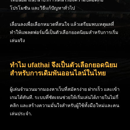
โปรโมชัน และวิธีแก้ปัญหาทั่วไป
เลื่อนลงเพื่อเลือกหมวดที่สนใจ แล้วเตรียมพบเหตุผลที่
ทำให้แพลตฟอร์มนี้เป็นตัวเลือกยอดนิยมสำหรับการเริ่ม
เล่นจริง
ทำไม ufathai จึงเป็นตัวเลือกยอดนิยม
สำหรับการเดิมพันออนไลน์ในไทย
ผู้เล่นจำนวนมากมองหาเว็บที่สมัครง่าย ฝากเร็ว และเข้า
เกมได้ทันที. ระบบที่ชัดเจนช่วยให้เริ่มเล่นได้ภายในไม่กี่
คลิก และสร้างความมั่นใจสำหรับผู้ใช้ทั้งมือใหม่และคน
เล่นประจำ.