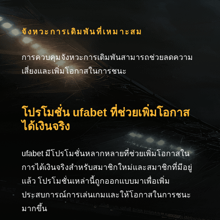
จังหวะการเดิมพันที่เหมาะสม
การควบคุมจังหวะการเดิมพันสามารถช่วยลดความ
เสี่ยงและเพิ่มโอกาสในการชนะ
โปรโมชั่น ufabet ที่ช่วยเพิ่มโอกาส
ได้เงินจริง
ufabet มีโปรโมชั่นหลากหลายที่ช่วยเพิ่มโอกาสใน
การได้เงินจริงสำหรับสมาชิกใหม่และสมาชิกที่มีอยู่
แล้ว โปรโมชั่นเหล่านี้ถูกออกแบบมาเพื่อเพิ่ม
ประสบการณ์การเล่นเกมและให้โอกาสในการชนะ
มากขึ้น