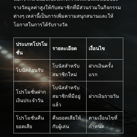
รางวัลมูลค่าสูงให้กับสมาชิกที่มีส่วนร่วมในกิจกรรม
ต่างๆ เหล่านี้เป็นการเพิ่มความสนุกสนานและให้
โอกาสในการได้รับรางวัล
ประเภทโปรโม
รายละเอียด
เงื่อนไข
ชั่น
โบนัสสำหรับ
ฝากเงินครั้ง
โบนัสต้อนรับ
สมาชิกใหม่
แรก
โบนัสสำหรับ
โปรโมชั่นฝาก
สมาชิกที่มีอยู่
ฝากเงินรายวัน
เงินประจำวัน
แล้ว
โปรโมชั่นคืน
คืนยอดเสียให้
ตามเงื่อนไขที่
ยอดเสีย
กับผู้เล่น
กำหนด