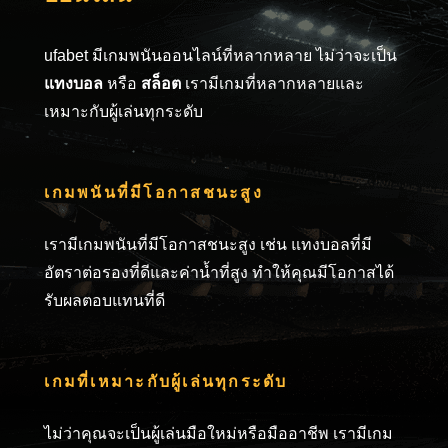
ufabet มีเกมพนันออนไลน์ที่หลากหลาย ไม่ว่าจะเป็น
แทงบอล
หรือ
สล็อต
เรามีเกมที่หลากหลายและ
เหมาะกับผู้เล่นทุกระดับ
เกมพนันที่มีโอกาสชนะสูง
เรามีเกมพนันที่มีโอกาสชนะสูง เช่น แทงบอลที่มี
อัตราต่อรองที่ดีและค่าน้ำที่สูง ทำให้คุณมีโอกาสได้
รับผลตอบแทนที่ดี
เกมที่เหมาะกับผู้เล่นทุกระดับ
ไม่ว่าคุณจะเป็นผู้เล่นมือใหม่หรือมืออาชีพ เรามีเกม