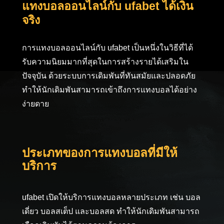
แทงบอลออนไลน์กับ ufabet ได้เงิน
จริง
การแทงบอลออนไลน์กับ ufabet เป็นหนึ่งในวิธีที่ได้
รับความนิยมมากที่สุดในการสร้างรายได้เสริมใน
ปัจจุบัน ด้วยระบบการเดิมพันที่ทันสมัยและปลอดภัย
ทำให้นักเดิมพันสามารถเข้าถึงการแทงบอลได้อย่าง
ง่ายดาย
ประเภทของการแทงบอลที่มีให้
บริการ
ufabet เปิดให้บริการแทงบอลหลายประเภท เช่น บอล
เดี่ยว บอลสเต็ป และบอลสด ทำให้นักเดิมพันสามารถ