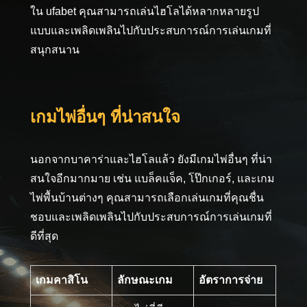
ใน ufabet คุณสามารถเล่นไฮโลได้หลากหลายรูป
แบบและเพลิดเพลินไปกับประสบการณ์การเล่นเกมที่
สนุกสนาน
เกมไพ่อื่นๆ ที่น่าสนใจ
นอกจากบาคาร่าและไฮโลแล้ว ยังมีเกมไพ่อื่นๆ ที่น่า
สนใจอีกมากมาย เช่น แบล็คแจ็ค, โป๊กเกอร์, และเกม
ไพ่พื้นบ้านต่างๆ คุณสามารถเลือกเล่นเกมที่คุณชื่น
ชอบและเพลิดเพลินไปกับประสบการณ์การเล่นเกมที่
ดีที่สุด
เกมคาสิโน
ลักษณะเกม
อัตราการจ่าย