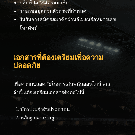
คลิกที่ปุ่ม “สมัครสมาชิก”
กรอกข้อมูลส่วนตัวตามที่กำหนด
ยืนยันการสมัครสมาชิกผ่านอีเมลหรือหมายเลข
โทรศัพท์
เอกสารที่ต้องเตรียมเพื่อความ
ปลอดภัย
เพื่อความปลอดภัยในการเล่นพนันออนไลน์ คุณ
จำเป็นต้องเตรียมเอกสารดังต่อไปนี้:
บัตรประจำตัวประชาชน
หลักฐานการ อยู่