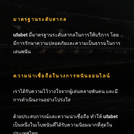
มาตรฐานระดับสากล
ufabet
มีมาตรฐานระดับสากลในการให้บริการ โดย
มีการรักษาความปลอดภัยและความเป็นธรรมในการ
เล่นพนัน
ความน่าเชื่อถือในวงการพนันออนไลน์
เราได้รับความไว้วางใจจากผู้เล่นหลายพันคน และมี
การดำเนินงานอย่างโปร่งใส
ด้วยประสบการณ์และความน่าเชื่อถือ ทำให้
ufabet
เป็นหนึ่งในเว็บพนันที่ได้รับความนิยมมากที่สุดใน
ประเทศไทย