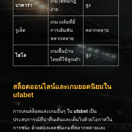
เกมไพ่ที่มีกฎ
บาคาร่า
สูง
ง่าย
เกมวงล้อที่มี
รูเล็ต
การเดิมพัน
หลากหลาย
หลากหลาย
เกมพื้นบ้าน
ไฮโล
สูง
ไทยที่ใช้ลูกเต๋า
สล็อตออนไลน์และเกมยอดนิยมใน
ufabet
การเล่นสล็อตและเกมอื่นๆ ใน
ufabet
เป็น
ประสบการณ์ที่น่าตื่นเต้นและเต็มไปด้วยโอกาสใน
การชนะ ด้วยคอลเลคชันเกมที่หลากหลายและ