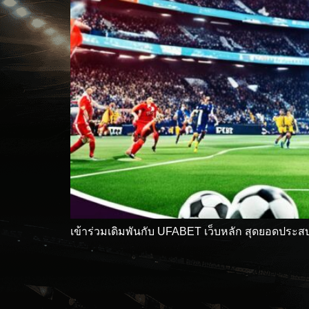
เข้าร่วมเดิมพันกับ UFABET เว็บหลัก สุดยอดประ