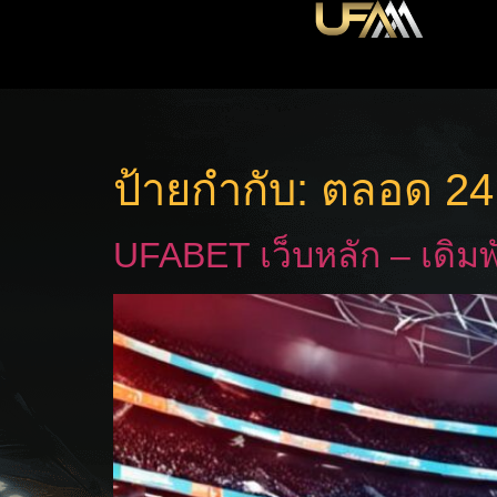
ป้ายกำกับ:
ตลอด 24 
UFABET เว็บหลัก – เดิมพั