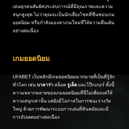
เล่นทุกคนสัมผัสประสบการณ์ที่มีคุณภาพและความ
สนุกสูงสุด ไม่ว่าคุณจะเป็นนักเสี่ยงโชคที่ชื่นชอบเกม
ยอดนิยม หรือกำลังมองหาเกมใหม่ที่ให้ความตื่นเต้น
อย่างต่อเนื่อง
เกมยอดนิยม
UFABET เว็บหลักมีเกมยอดนิยมมากมายที่เป็นที่รู้จัก
ทั่วโลก เช่น
บาคาร่า
สล็อต
รูเล็ต
และโป๊กเกอร์ ทั้งนี้
ความหลากหลายของเกมยอดนิยมที่นี่ไม่เพียงแต่ให้
ความสนุกเท่านั้น แต่ยังมีโอกาสในการชนะรางวัล
ใหญ่ ด้วยการพัฒนาระบบการเล่นที่ทันสมัยและมี
การอัปเดตอย่างต่อเนื่อง