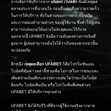
การเลือกใช้บริการจาก
ufabet เว็บหลัก
นั้นมีเหตุผล
หลายประการที่น่าสนใจ ก่อนอื่นเลยคือความรวดเร็ว
ในการให้บริการ ทั้งในส่วนของการฝาก-ถอนเงิน
และการตอบคำถามต่างๆ ของผู้ใช้งาน ซึ่งทำให้ผู้เล่น
สามารถเล่นเกมได้อย่างไม่สะดุดและไร้กังวล
นอกจากนี้ UFABET ยังมีความมั่นคงทางการเงินที่
สูงมาก ผู้เล่นสามารถมั่นใจได้ว่าเงินของพวกเขานั้น
จะปลอดภัย
อีกหนึ่ง
เหตุผลเลือก UFABET
ก็คือโปรโมชั่นและ
โบนัสที่คุ้มค่า เหล่านี้ช่วยเพิ่มโอกาสในการชนะและ
เพิ่มความบันเทิงระหว่างการเล่น ไม่ว่าจะเป็นโบนัส
ต้อนรับ โบนัสเติมเงิน หรือโปรโมชั่นพิเศษต่างๆ
UFABET มีให้บริการทุกอย่าง
UFABET ยังได้รับรีวิวที่ดีจากผู้ใช้งานจริงมากมาย