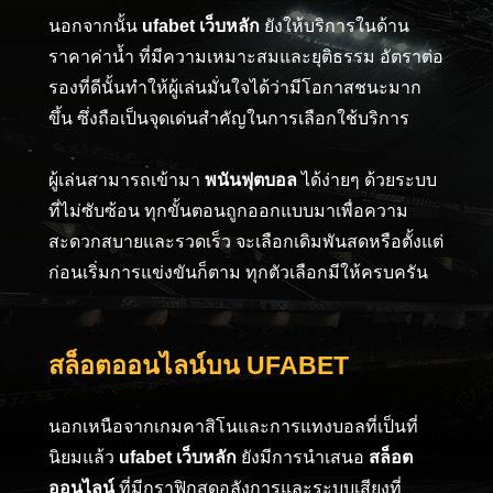
นอกจากนั้น
ufabet เว็บหลัก
ยังให้บริการในด้าน
ราคาค่าน้ำ ที่มีความเหมาะสมและยุติธรรม อัตราต่อ
รองที่ดีนั้นทำให้ผู้เล่นมั่นใจได้ว่ามีโอกาสชนะมาก
ขึ้น ซึ่งถือเป็นจุดเด่นสำคัญในการเลือกใช้บริการ
ผู้เล่นสามารถเข้ามา
พนันฟุตบอล
ได้ง่ายๆ ด้วยระบบ
ที่ไม่ซับซ้อน ทุกขั้นตอนถูกออกแบบมาเพื่อความ
สะดวกสบายและรวดเร็ว จะเลือกเดิมพันสดหรือตั้งแต่
ก่อนเริ่มการแข่งขันก็ตาม ทุกตัวเลือกมีให้ครบครัน
สล็อตออนไลน์บน UFABET
นอกเหนือจากเกมคาสิโนและการแทงบอลที่เป็นที่
นิยมแล้ว
ufabet เว็บหลัก
ยังมีการนำเสนอ
สล็อต
ออนไลน์
ที่มีกราฟิกสุดอลังการและระบบเสียงที่