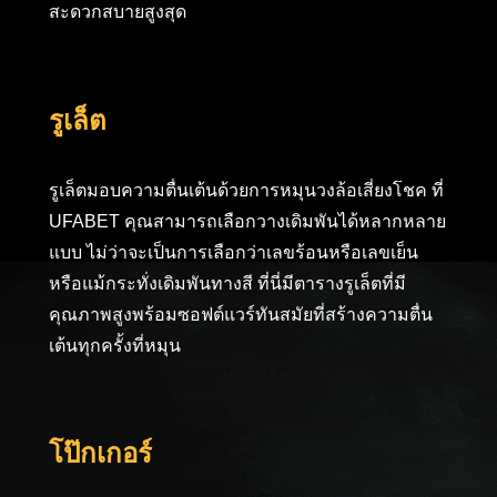
สะดวกสบายสูงสุด
รูเล็ต
รูเล็ตมอบความตื่นเต้นด้วยการหมุนวงล้อเสี่ยงโชค ที่
UFABET คุณสามารถเลือกวางเดิมพันได้หลากหลาย
แบบ ไม่ว่าจะเป็นการเลือกว่าเลขร้อนหรือเลขเย็น
หรือแม้กระทั่งเดิมพันทางสี ที่นี่มีตารางรูเล็ตที่มี
คุณภาพสูงพร้อมซอฟต์แวร์ทันสมัยที่สร้างความตื่น
เต้นทุกครั้งที่หมุน
โป๊กเกอร์