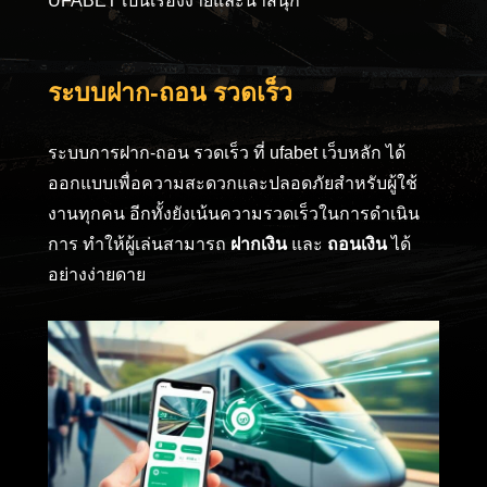
UFABET เป็นเรื่องง่ายและน่าสนุก
ระบบฝาก-ถอน รวดเร็ว
ระบบการฝาก-ถอน รวดเร็ว ที่ ufabet เว็บหลัก ได้
ออกแบบเพื่อความสะดวกและปลอดภัยสำหรับผู้ใช้
งานทุกคน อีกทั้งยังเน้นความรวดเร็วในการดำเนิน
การ ทำให้ผู้เล่นสามารถ
ฝากเงิน
และ
ถอนเงิน
ได้
อย่างง่ายดาย