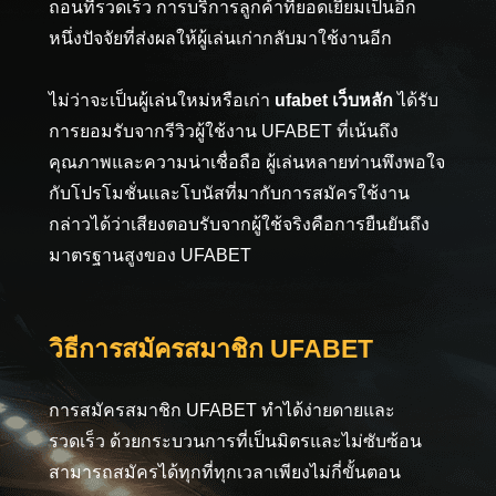
ถอนที่รวดเร็ว การบริการลูกค้าที่ยอดเยี่ยมเป็นอีก
หนึ่งปัจจัยที่ส่งผลให้ผู้เล่นเก่ากลับมาใช้งานอีก
ไม่ว่าจะเป็นผู้เล่นใหม่หรือเก่า
ufabet เว็บหลัก
ได้รับ
การยอมรับจากรีวิวผู้ใช้งาน UFABET ที่เน้นถึง
คุณภาพและความน่าเชื่อถือ ผู้เล่นหลายท่านพึงพอใจ
กับโปรโมชั่นและโบนัสที่มากับการสมัครใช้งาน
กล่าวได้ว่าเสียงตอบรับจากผู้ใช้จริงคือการยืนยันถึง
มาตรฐานสูงของ UFABET
วิธีการสมัครสมาชิก UFABET
การสมัครสมาชิก UFABET ทำได้ง่ายดายและ
รวดเร็ว ด้วยกระบวนการที่เป็นมิตรและไม่ซับซ้อน
สามารถสมัครได้ทุกที่ทุกเวลาเพียงไม่กี่ขั้นตอน