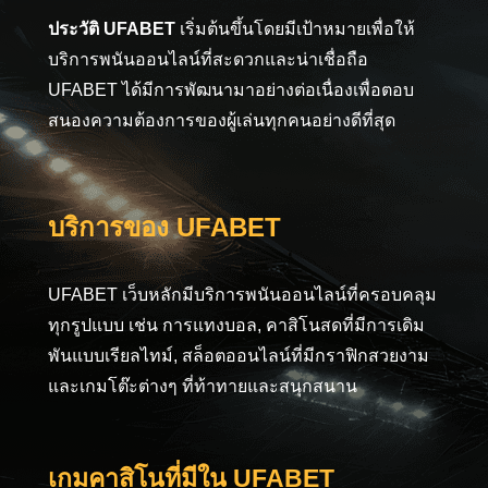
ประวัติ UFABET
เริ่มต้นขึ้นโดยมีเป้าหมายเพื่อให้
บริการพนันออนไลน์ที่สะดวกและน่าเชื่อถือ
UFABET ได้มีการพัฒนามาอย่างต่อเนื่องเพื่อตอบ
สนองความต้องการของผู้เล่นทุกคนอย่างดีที่สุด
บริการของ UFABET
UFABET เว็บหลักมีบริการพนันออนไลน์ที่ครอบคลุม
ทุกรูปแบบ เช่น การแทงบอล, คาสิโนสดที่มีการเดิม
พันแบบเรียลไทม์, สล็อตออนไลน์ที่มีกราฟิกสวยงาม
และเกมโต๊ะต่างๆ ที่ท้าทายและสนุกสนาน
เกมคาสิโนที่มีใน UFABET