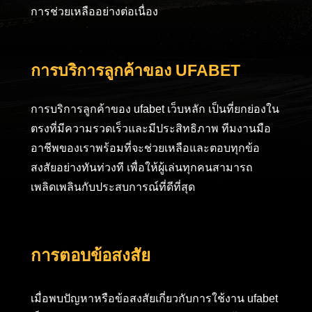
การช่วยเหลืออย่างต่อเนื่อง
การบริการลูกค้าของ UFABET
การบริการลูกค้าของ ufabet เว็บหลัก เป็นที่ยกย่องใน
ตรงที่มีความรวดเร็วและมีประสิทธิภาพ ทีมงานมือ
อาชีพของเราพร้อมที่จะช่วยเหลือและตอบทุกข้อ
สงสัยอย่างทันท่วงที เพื่อให้ผู้เล่นทุกคนสามารถ
เพลิดเพลินกับประสบการณ์ที่ดีที่สุด
การตอบข้อสงสัย
เมื่อพบปัญหาหรือข้อสงสัยเกี่ยวกับการใช้งาน ufabet