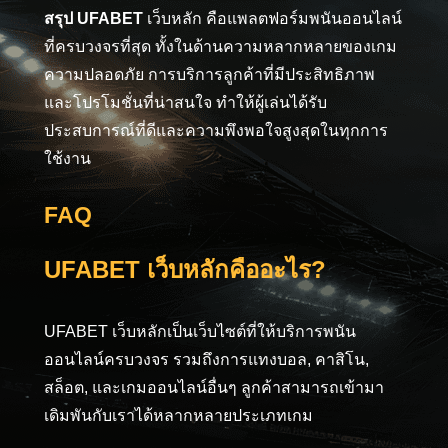
สรุป UFABET
เว็บหลัก คือแพลตฟอร์มพนันออนไลน์
ที่ครบวงจรที่สุด ทั้งในด้านความหลากหลายของเกม
ความปลอดภัย การบริการลูกค้าที่มีประสิทธิภาพ
และโปรโมชั่นที่น่าสนใจ ทำให้ผู้เล่นได้รับ
ประสบการณ์ที่ดีและความพึงพอใจสูงสุดในทุกการ
ใช้งาน
FAQ
UFABET เว็บหลักคืออะไร?
UFABET เว็บหลักเป็นเว็บไซต์ที่ให้บริการพนัน
ออนไลน์ครบวงจร รวมถึงการแทงบอล, คาสิโน,
สล็อต, และเกมออนไลน์อื่นๆ ลูกค้าสามารถเข้ามา
เดิมพันกับเราได้หลากหลายประเภทเกม