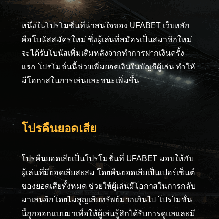
หนึ่งในโปรโมชั่นที่น่าสนใจของ UFABET เว็บหลัก
คือโบนัสสมัครใหม่ ซึ่งผู้เล่นที่สมัครเป็นสมาชิกใหม่
จะได้รับโบนัสเพิ่มเติมหลังจากทำการฝากเงินครั้ง
แรก โปรโมชั่นนี้ช่วยเพิ่มยอดเงินในบัญชีผู้เล่น ทำให้
มีโอกาสในการเล่นและชนะเพิ่มขึ้น
โปรคืนยอดเสีย
โปรคืนยอดเสียเป็นโปรโมชั่นที่ UFABET มอบให้กับ
ผู้เล่นที่มียอดเสียสะสม โดยคืนยอดเสียเป็นเปอร์เซ็นต์
ของยอดเสียทั้งหมด ช่วยให้ผู้เล่นมีโอกาสในการกลับ
มาเล่นอีกโดยไม่สูญเสียทรัพย์มากเกินไป โปรโมชั่น
นี้ถูกออกแบบมาเพื่อให้ผู้เล่นรู้สึกได้รับการดูแลและมี