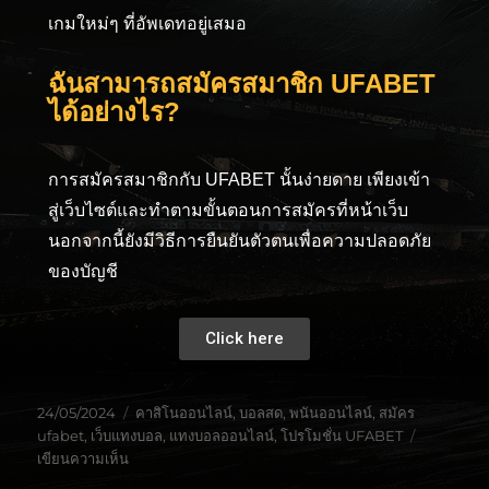
เกมใหม่ๆ ที่อัพเดทอยู่เสมอ
ฉันสามารถสมัครสมาชิก UFABET
ได้อย่างไร?
การสมัครสมาชิกกับ UFABET นั้นง่ายดาย เพียงเข้า
สู่เว็บไซต์และทำตามขั้นตอนการสมัครที่หน้าเว็บ
นอกจากนี้ยังมีวิธีการยืนยันตัวตนเพื่อความปลอดภัย
ของบัญชี
Click here
24/05/2024
คาสิโนออนไลน์
,
บอลสด
,
พนันออนไลน์
,
สมัคร
ufabet
,
เว็บแทงบอล
,
แทงบอลออนไลน์
,
โปรโมชั่น UFABET
เขียนความเห็น