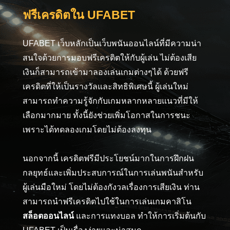
ฟรีเครดิตใน UFABET
UFABET เว็บหลักเป็นเว็บพนันออนไลน์ที่มีความน่า
สนใจด้วยการมอบฟรีเครดิตให้กับผู้เล่น ไม่ต้องเสีย
เงินก็สามารถเข้ามาลองเล่นเกมต่างๆได้ ด้วยฟรี
เครดิตที่ให้เป็นรางวัลและสิทธิพิเศษนี้ ผู้เล่นใหม่
สามารถทำความรู้จักกับเกมหลากหลายแนวที่มีให้
เลือกมากมาย ทั้งนี้ยังช่วยเพิ่มโอกาสในการชนะ
เพราะได้ทดลองเกมโดยไม่ต้องลงทุน
นอกจากนี้ เครดิตฟรีมีประโยชน์มากในการฝึกฝน
กลยุทธ์และเพิ่มประสบการณ์ในการเล่นพนันสำหรับ
ผู้เล่นมือใหม่ โดยไม่ต้องกังวลเรื่องการเสียเงิน ท่าน
สามารถนำฟรีเครดิตไปใช้ในการเล่นเกมคาสิโน
สล็อตออนไลน์
และการแทงบอล ทำให้การเริ่มต้นกับ