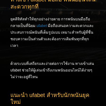
สะดวกทุกที่
ยุคดิจิทัลทำให้ทุกอย่างง่ายดาย การพนันบนมือถือ
กลายเป็นที่นิยม
ufabet
มือถือเสนอความสะดวกและ
ประสบการณ์พนันที่เต็มรูปแบบ เหมาะสำหรับผู้ที่ชื่น
ชอบความเป็นส่วนตัวและต้องการเดิมพันทุกที่ทุก
เวลา
ด้วยระบบที่เสถียรและง่ายต่อการใช้งาน ทางเข้าเล่น
ufabet ช่วยให้ผู้เล่นเข้าถึงเกมพนันออนไลน์ได้ง่ายๆ
ไม่ว่าจะอยู่ที่ไหน
แนะนำ ufabet สำหรับนักพนันยุค
ใหม่