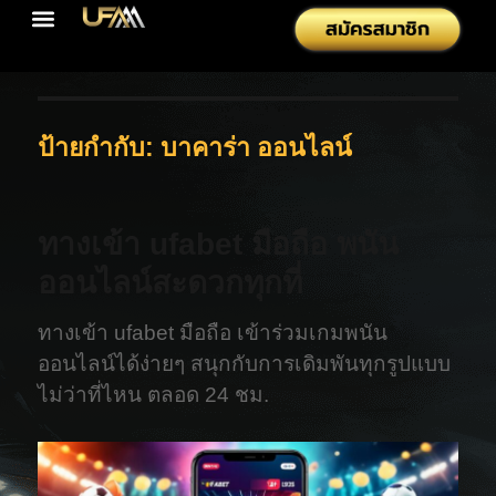
ป้ายกำกับ:
บาคาร่า ออนไลน์
ทางเข้า ufabet มือถือ พนัน
ออนไลน์สะดวกทุกที่
ทางเข้า ufabet มือถือ เข้าร่วมเกมพนัน
ออนไลน์ได้ง่ายๆ สนุกกับการเดิมพันทุกรูปแบบ
ไม่ว่าที่ไหน ตลอด 24 ชม.