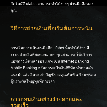
อัตโนมัติ ufabet สามารถทำได้ง่ายๆ ผ่านมือถือของ
คุณ
วิธีการฝากเงินเพื่อเริ่มต้นการพนัน
การเริ่มการพนันบนมือถือ ufabet นั้นทำได้ง่าย มี
ระบบฝากเงินที่สะดวกมากๆ คุณสามารถใช้บริการ
แอพการเงินหลายประเภท เช่น Internet Banking
Mobile Banking หรือกกระเป๋าเงินดิจิทัล ทำตามคำ
แนะนำแล้วเงินจะเข้าบัญชีของคุณทันที เตรียมพร้อม
ลุ้นรางวัลใหญ่ทุกที่ทุกเวลา
การถอนเงินอย่างง่ายดายและ
รวดเร็ว