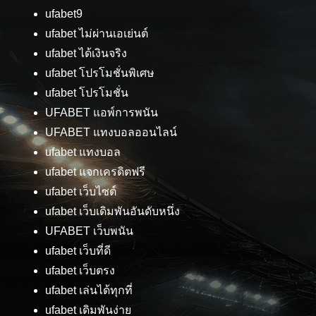
ufabet9
ufabet ไม่ผ่านเอเย่นต์
ufabet ได้เงินจริง
ufabet โปรโมชั่นพิเศษ
ufabet โปรโมชั่น
UFABET แอพ์การพนัน
UFABET แทงบอลออนไลน์
ufabet แทงบอล
ufabet แจกเครดิตฟรี
ufabet เว็บไซต์
ufabet เว็บเดิมพันอันดับหนึ่ง
UFABET เว็บพนัน
ufabet เว็บที่ดี
ufabet เว็บตรง
ufabet เล่นได้ทุกที่
ufabet เดิมพันง่าย