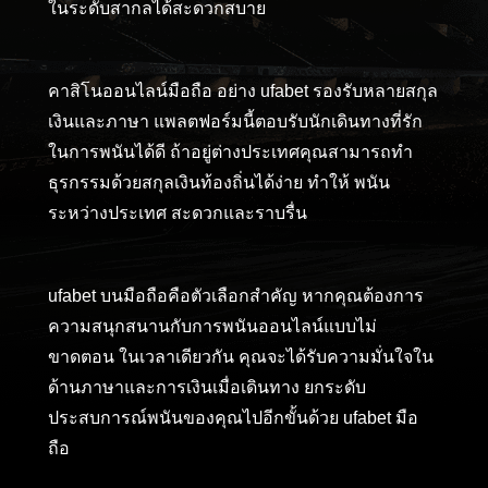
ในระดับสากลได้สะดวกสบาย
คาสิโนออนไลน์มือถือ อย่าง ufabet รองรับหลายสกุล
เงินและภาษา แพลตฟอร์มนี้ตอบรับนักเดินทางที่รัก
ในการพนันได้ดี ถ้าอยู่ต่างประเทศคุณสามารถทำ
ธุรกรรมด้วยสกุลเงินท้องถิ่นได้ง่าย ทำให้ พนัน
ระหว่างประเทศ สะดวกและราบรื่น
ufabet บนมือถือคือตัวเลือกสำคัญ หากคุณต้องการ
ความสนุกสนานกับการพนันออนไลน์แบบไม่
ขาดตอน ในเวลาเดียวกัน คุณจะได้รับความมั่นใจใน
ด้านภาษาและการเงินเมื่อเดินทาง ยกระดับ
ประสบการณ์พนันของคุณไปอีกขั้นด้วย ufabet มือ
ถือ