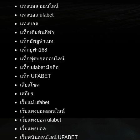
แทงบอล ออนไลน์
แทงบอล ufabet
แทงบอล
แท็กเดิมพันกีฬา
แท็กอัพยูฟ่าเบท
แท็กยูฟ่า168
แท็กฟุตบอลออนไลน์
แท็ก ufabet มือถือ
แท็ก UFABET
เสี่ยงโชค
เสถียร
เว็บแม่ ufabet
เว็บแทงบอลออนไลน์
เว็บแทงบอล ufabet
เว็บแทงบอล
เว็บพนันออนไลน์ UFABET