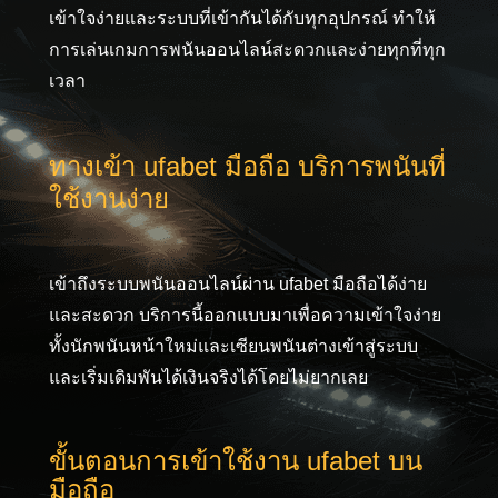
เข้าใจง่ายและระบบที่เข้ากันได้กับทุกอุปกรณ์ ทำให้
การเล่นเกมการพนันออนไลน์สะดวกและง่ายทุกที่ทุก
เวลา
ทางเข้า ufabet มือถือ บริการพนันที่
ใช้งานง่าย
เข้าถึงระบบพนันออนไลน์ผ่าน ufabet มือถือได้ง่าย
และสะดวก บริการนี้ออกแบบมาเพื่อความเข้าใจง่าย
ทั้งนักพนันหน้าใหม่และเซียนพนันต่างเข้าสู่ระบบ
และเริ่มเดิมพันได้เงินจริงได้โดยไม่ยากเลย
ขั้นตอนการเข้าใช้งาน ufabet บน
มือถือ