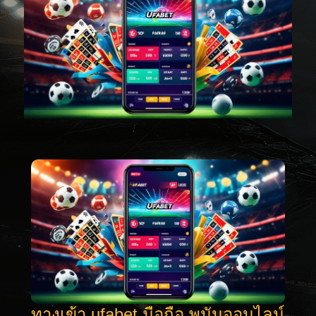
ทางเข้า ufabet มือถือ พนันออนไลน์