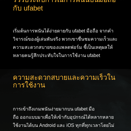
กับ ufabet
เริ่มต้นการพนันได้ง่ายดายกับ ufabet มือถือ จากคำ
วิจารณ์ของผู้เล่นพันจริง พวกเขาชื่นชมความเร็วและ
ความสะดวกสบายของแพลตฟอร์ม ชี้เป็นเหตุผลให้
หลายคนรู้สึกประทับใจในการใช้งาน
ufabet
ความสะดวกสบายและความเร็วใน
การใช้งาน
การเข้าถึงเกมพนันง่ายมากบน
ufabet มือ
ถือ
ออกแบบมาเพื่อให้เข้ากับอุปกรณ์ได้หลากหลาย
ใช้งานได้บน Android และ iOS ทุกที่ทุกเวลาโดยไม่