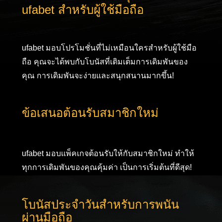
ufabet สำหรับผู้ใช้มือถือ
ufabet มอบโปรโมชั่นที่ไม่เหมือนใครสำหรับผู้ใช้มือ
ถือ คุณจะได้พบกับโบนัสที่เติมเต็มการเดิมพันของ
คุณ การเดิมพันจะง่ายและสนุกสนานมากขึ้น!
ข้อเสนอต้อนรับสมาชิกใหม่
ufabet มอบแพ็คเกจต้อนรับให้กับสมาชิกใหม่ ทำให้
ทุกการเดิมพันของคุณคุ้มค่า เป็นการเริ่มต้นที่ดีสุด!
โบนัสประจำวันสำหรับการพนัน
ผ่านมือถือ