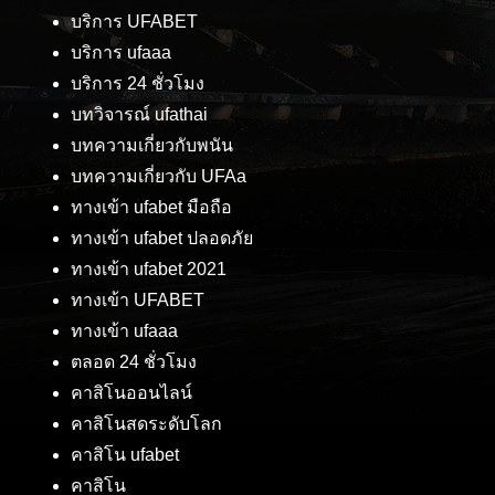
บริการ UFABET
บริการ ufaaa
บริการ 24 ชั่วโมง
บทวิจารณ์ ufathai
บทความเกี่ยวกับพนัน
บทความเกี่ยวกับ UFAa
ทางเข้า ufabet มือถือ
ทางเข้า ufabet ปลอดภัย
ทางเข้า ufabet 2021
ทางเข้า UFABET
ทางเข้า ufaaa
ตลอด 24 ชั่วโมง
คาสิโนออนไลน์
คาสิโนสดระดับโลก
คาสิโน ufabet
คาสิโน