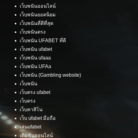
เว็บพนันออนไลน์
เว็บพนันยอดนิยม
เว็บพนันที่ดีที่สุด
เว็บพนันตรง
เว็บพนัน UFABET ที่ดี
เว็บพนัน ufabet
เว็บพนัน ufaaa
เว็บพนัน UFAa
เว็บพนัน (Gambling website)
เว็บพนัน
เว็บตรง ufabet
เว็บตรง
เว็บคาสิโน
เว็บ ufabet มือถือ
เล่นufabet
เดิมพันออนไลน์