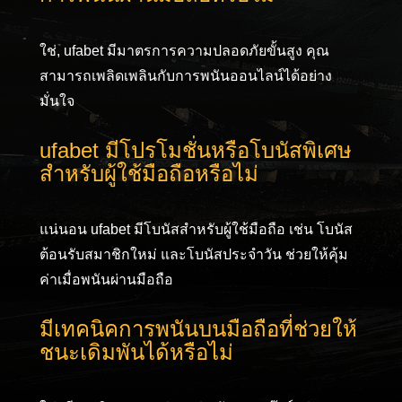
ใช่, ufabet มีมาตรการความปลอดภัยขั้นสูง คุณ
สามารถเพลิดเพลินกับการพนันออนไลน์ได้อย่าง
มั่นใจ
ufabet มีโปรโมชั่นหรือโบนัสพิเศษ
สำหรับผู้ใช้มือถือหรือไม่
แน่นอน ufabet มีโบนัสสำหรับผู้ใช้มือถือ เช่น โบนัส
ต้อนรับสมาชิกใหม่ และโบนัสประจำวัน ช่วยให้คุ้ม
ค่าเมื่อพนันผ่านมือถือ
มีเทคนิคการพนันบนมือถือที่ช่วยให้
ชนะเดิมพันได้หรือไม่