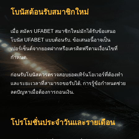
โบนัสต้อนรับสมาชิกใหม่
เมื่อ สมัคร UFABET สมาชิกใหม่มักได้รับข้อเสนอ
โบนัส UFABET แบบต้อนรับ. ข้อเสนอนี้อาจเป็น
เปอร์เซ็นต์จากยอดฝากหรือเครดิตฟรีตามเงื่อนไขที่
กำหนด.
ก่อนรับโบนัสควรตรวจสอบยอดเทิร์นโอเวอร์ที่ต้องทำ
และระยะเวลาที่สามารถขอรับได้. การรู้ข้อกำหนดช่วย
ลดปัญหาเมื่อต้องการถอนเงิน.
โปรโมชั่นประจำวันและรายเดือน