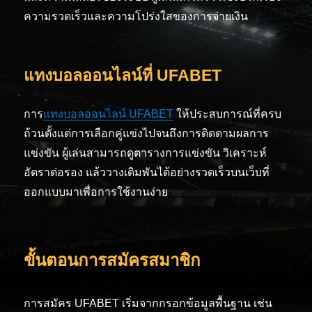
ความรวดเร็วและความโปร่งใสของการจ่ายเงิน
แทงบอลออนไลน์ที่ UFABET
การ
แทงบอลออนไลน์ UFABET
ให้ประสบการณ์ที่ครบ
ถ้วนตั้งแต่การเลือกคู่แข่งไปจนถึงการติดตามผลการ
แข่งขัน ผู้เล่นสามารถดูตารางการแข่งขัน วิเคราะห์
อัตราต่อรอง แล้ววางเดิมพันได้อย่างรวดเร็วบนเว็บที่
ออกแบบมาเพื่อการใช้งานง่าย
ขั้นตอนการสมัครสมาชิก
การสมัคร UFABET เริ่มจากกรอกข้อมูลพื้นฐาน เช่น