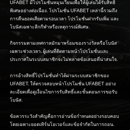
UFABET มีโปรโมชั่นหมุนเวียนเพื่อให้ผู้เล่นได้รับสิทธิ
พิเศษอย่างต่อเนื่อง. โปรโมชั่น UFABET เหล่านี้รวมถึง
การคืนยอดเสียตามรอบเวลา โปรโมชั่นฝากรับเพิ่ม และ
โบนัสเฉพาะลีกกีฬาหรือเหตุการณ์พิเศษ.
กิจกรรมตามเทศกาลมักมาพร้อมของรางวัลหรือโบนัส
เฉพาะช่วงเวลา. ผู้เล่นที่ติดตามหน้าโปรโมชั่นและ
ประกาศในระบบสมาชิกจะไม่พลาดข้อเสนอที่น่าสนใจ.
การอ้างสิทธิ์โปรโมชั่นทำได้ผ่านระบบสมาชิกของ
UFABET. ให้ตรวจสอบหน้าโปรโมชั่น UFABET อย่าง
ละเอียดเพื่อดูเงื่อนไขการรับสิทธิ์และขั้นตอนการขอรับ
โบนัส.
ข้อควรระวังสำคัญคือการอ่านข้อกำหนดอย่างรอบคอบ
โดยเฉพาะยอดเทิร์นโอเวอร์และข้อจำกัดในการถอน.