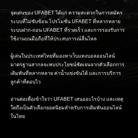
จุดเด่นของ UFABET ได้แก่ ความสะดวกในการสมัคร
ระบบที่ไม่ซับซ้อน โปรโมชั่น UFABET ที่หลากหลาย
ระบบฝาก-ถอน UFABET ที่รวดเร็ว และการรองรับการ
ใช้งานบนมือถือที่ให้ประสบการณ์ลื่นไหล
ผู้เล่นในประเทศไทยที่มองหาเว็บแทงบอลออนไลน์
มาตรฐานสากลจะพบประโยชน์ชัดเจนจากตัวเลือกการ
เดิมพันที่หลากหลาย ค่าน้ำแข่งขันได้ และการบริการ
ลูกค้าที่ตอบไว
อ่านต่อเพื่อเข้าใจว่า UFABET เสนออะไรบ้าง และเหตุ
ใดถึงเป็นตัวเลือกยอดนิยมสำหรับการเดิมพันออนไลน์
ในไทย