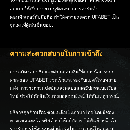
ใช้งานได้จริงสำหรับผู้เล่นไทยทุกระดับ. อินเทอร์เฟซอ
อกแบบให้เรียบง่าย เมนูชัดเจน และรองรับทั้ง
คอมพิวเตอร์กับมือถือ ทำให้ความสะดวก UFABET เป็น
จุดเด่นที่ผู้เล่นชื่นชอบ.
ความสะดวกสบายในการเข้าถึง
การสมัครสมาชิกและฝาก-ถอนเงินใช้เวลาน้อย ระบบ
ฝาก-ถอน UFABET รวดเร็วและรองรับแบงก์ไทยหลาย
แห่ง. ตารางการแข่งขันและผลบอลสดอัปเดตแบบเรียล
ไทม์ ช่วยให้ตัดสินใจแทงบอลออนไลน์ ได้ทันเหตุการณ์.
บริการลูกค้าพร้อมช่วยเหลือเป็นภาษาไทย โดยมีช่อง
ทางแชทและโทรศัพท์ ทำให้แก้ปัญหาได้ทันที. หน้าเว็บ
รองรับการใช้งานบนมือถือ จึงไม่ต้องดาวน์โหลดแอป