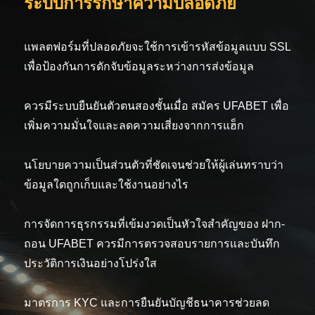
ระบบการรักษาความปลอดภัย
แพลตฟอร์มที่ปลอดภัยจะใช้การเข้ารหัสข้อมูลแบบ SSL
เพื่อป้องกันการดักจับข้อมูลระหว่างการส่งข้อมูล
ควรมีระบบยืนยันตัวตนสองชั้นเมื่อ สมัคร UFABET เพื่อ
เพิ่มความมั่นใจและลดความเสี่ยงจากการแฮ็ก
นโยบายความเป็นส่วนตัวที่ชัดเจนช่วยให้ผู้เล่นทราบว่า
ข้อมูลใดถูกเก็บและใช้งานอย่างไร
การจัดการธุรกรรมที่เข้มงวดเป็นหัวใจสำคัญของ ฝาก-
ถอน UFABET ควรมีการตรวจสอบรายการและบันทึก
ประวัติการเงินอย่างโปร่งใส
มาตรการ KYC และการยืนยันบัญชีธนาคารช่วยลด