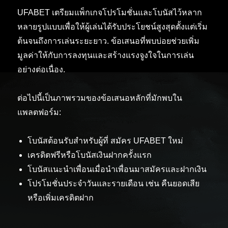
UFABET เตรียมแพ็กเกจโปรโมชั่นและโบนัสไว้หลาก
หลายรูปแบบเพื่อให้ผู้เล่นได้รับประโยชน์สูงสุดตั้งแต่เริ่ม
ต้นจนถึงการเล่นระยะยาว. ข้อเสนอที่พบบ่อยช่วยเพิ่ม
มูลค่าให้กับการลงทุนและสร้างแรงจูงใจในการเล่น
อย่างต่อเนื่อง.
ต่อไปนี้เป็นภาพรวมของข้อเสนอหลักที่มักพบใน
แพลตฟอร์ม:
โบนัสต้อนรับสำหรับผู้ที่ สมัคร UFABET ใหม่
เครดิตฟรีหรือโบนัสเงินฝากครั้งแรก
โบนัสแนะนำเพื่อนเมื่อนำเพื่อนมาสมัครและฝากเงิน
โปรโมชั่นประจำวันและรายเดือน เช่น คืนยอดเสีย
หรือเพิ่มเครดิตฝาก