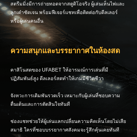
สตรีมมิ่งมีการถ่ายทอดจากสตูดิโอจริง ผู้เล่นเห็นไพ่และ
ลูกเต๋าชัดเจน พร้อมฟีเจอร์แชทเพื่อติดต่อกับดีลเลอร์
หรือผู้เล่นคนอื่น
ความสนุกและบรรยากาศในห้องสด
คาสิโนสดของ UFABET ให้อารมณ์การเล่นที่มี
ปฏิสัมพันธ์สูง ดีลเลอร์สดทำให้เกมมีชีวิตชีวา
จังหวะการเดิมพันรวดเร็ว เหมาะกับผู้เล่นที่ชอบความ
ตื่นเต้นและการตัดสินใจทันที
ช่องแชทช่วยให้ผู้เล่นแลกเปลี่ยนความคิดเห็นโดยไม่เสีย
สมาธิ ใครที่ชอบบรรยากาศสังคมจะรู้สึกคุ้นเคยทันที