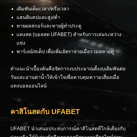
เดิมพันเต็มเวลา/ครึ่งเวลา
แฮนดิแคปและสูง/ต่ำ
ทายผลสกอร์และทายผู้ทำประตู
แทงสด (บอลสด UFABET) สำหรับการเล่นระหว่าง
แข่ง
พาร์เลย์/สเต็ป เพื่อเพิ่มอัตราจ่ายเมื่อรวมหลายคู่
คำแนะนำเบื้องต้นคือจัดการงบประมาณตั้งงบเดิมพันต่อ
วันและอ่านค่าน้ำให้เข้าใจเพื่อควบคุมความเสี่ยงเมื่อ
แทงบอลออนไลน์
คาสิโนสดกับ UFABET
UFABET นำเสนอประสบการณ์คาสิโนสดที่ใกล้เคียงกับ