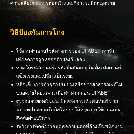
ความเสี่ยงจากการฟอกเงินและกิจกรรมผิดกฎหมาย
วิธีป้องกันการโกง
ใช้งานผ่านเว็บไซต์ทางการของ UFABET เท่านั้น
เพื่อลดการถูกหลอกด้วยลิงก์ปลอม
ห้ามให้รหัสผ่านหรือรหัสยืนยันแก่ผู้อื่น ตั้งรหัสผ่านที่
แข็งแรงและเปลี่ยนเป็นระยะ
หลีกเลี่ยงการทำธุรกรรมบนเครือข่ายสาธารณะที่ไม่
ปลอดภัยโดยเฉพาะเมื่อทำ ฝาก-ถอน UFABET
ตรวจสอบยอดเงินและบิลหลังการเดิมพันทันที หาก
พบยอดไม่ตรงหรือบิลไม่ออกให้หยุดการใช้งานและ
ติดต่อฝ่ายบริการ
ระวังการติดต่อจากบุคคลภายนอกที่อ้างเป็นพนักงาน