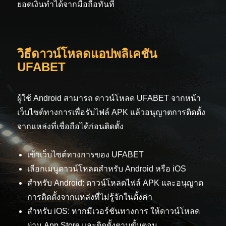
ยอดเงินทำได้จากมือถือทันที
วิธีดาวน์โหลดแอปพลิเคชัน
UFABET
ผู้ใช้ Android สามารถ ดาวน์โหลด UFABET จากหน้า
เว็บไซต์ทางการเพื่อรับไฟล์ APK แล้วอนุญาตการติดตั้ง
จากแหล่งที่เชื่อถือได้ก่อนติดตั้ง
เข้าเว็บไซต์ทางการของ UFABET
เลือกเมนูดาวน์โหลดสำหรับ Android หรือ iOS
สำหรับ Android: ดาวน์โหลดไฟล์ APK และอนุญาต
การติดตั้งจากแหล่งที่ไม่รู้จักในตั้งค่า
สำหรับ iOS: หากมีเวอร์ชันทางการ ให้ดาวน์โหลด
ผ่าน App Store และติดตั้งตามขั้นตอน