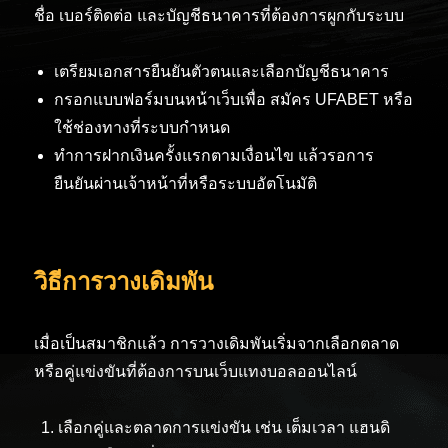
ชื่อ เบอร์ติดต่อ และบัญชีธนาคารที่ต้องการผูกกับระบบ
เตรียมเอกสารยืนยันตัวตนและเลือกบัญชีธนาคาร
กรอกแบบฟอร์มบนหน้าเว็บเพื่อ สมัคร UFABET หรือ
ใช้ช่องทางที่ระบบกำหนด
ทำการฝากเงินครั้งแรกตามเงื่อนไข แล้วรอการ
ยืนยันผ่านเจ้าหน้าที่หรือระบบอัตโนมัติ
วิธีการวางเดิมพัน
เมื่อเป็นสมาชิกแล้ว การวางเดิมพันเริ่มจากเลือกตลาด
หรือคู่แข่งขันที่ต้องการบนเว็บแทงบอลออนไลน์
เลือกคู่และตลาดการแข่งขัน เช่น เต็มเวลา แฮนดิ