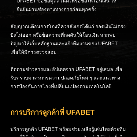
UFABET ขอข้อมูลส่วนตัวหรือขอให้โอนเงิน ให้
ยืนยันผ่านช่องทางทางการก่อนทุกครั้ง
สัญญาณเตือนการโกงที่ควรสังเกตได้แก่ ยอดเงินไม่ตรง
บิลไม่ออก หรือข้อความที่กดดันให้โอนเงิน หากพบ
ปัญหาให้เก็บหลักฐานและแจ้งทีมงานของ UFABET
เพื่อให้มีการตรวจสอบ
ติดตามข่าวสารและอัปเดตจาก UFABET อยู่เสมอ เพื่อ
รับทราบมาตรการความปลอดภัยใหม่ ๆ และแนวทาง
การป้องกันการโกงที่เปลี่ยนแปลงตามเทคโนโลยี
การบริการลูกค้าที่ UFABET
บริการลูกค้า UFABET พร้อมช่วยเหลือผู้เล่นไทยด้วยทีม