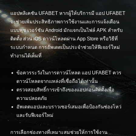
แอปพลิเคชัน UFABET หากผู้ให้บริการมี แอป UFABET
จะช่วยเพิ่มประสิทธิภาพการใช้งานและการแจ้งเตือน
แบบพุช เวอร์ชัน Android มักแจกเป็นไฟล์ APK สำหรับ
ติดตั้ง ส่วน iOS ดาวน์โหลดผ่าน App Store หรือวิธีที่
ระบบกำหนด การอัพเดตเป็นประจำช่วยให้ฟีเจอร์ใหม่
ทำงานได้เต็มที่
ข้อควรระวังในการดาวน์โหลด แอป UFABET ควร
ดาวน์โหลดจากแหล่งที่เชื่อถือได้เท่านั้น
ตรวจสอบสิทธิ์การเข้าถึงของแอปก่อนติดตั้งเพื่อ
ความปลอดภัย
อัพเดตแอปและบราวเซอร์เสมอเพื่อป้องกันช่องโหว่
และรับฟีเจอร์ใหม่
การเลือกช่องทางที่เหมาะสมช่วยให้การใช้งาน