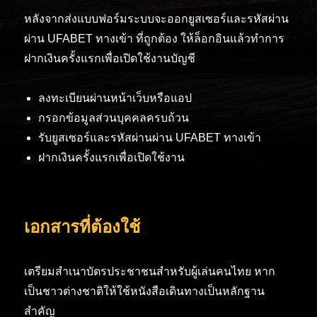
หลังจากส่งแบบฟอร์มระบบจะออกยูสเซอร์และรหัสผ่าน
ผ่าน UFABET ทางเข้า ที่ถูกต้อง ให้ล็อกอินแล้วทำการ
ฝากเงินครั้งแรกเพื่อเปิดใช้งานบัญชี
ลงทะเบียนผ่านหน้าเว็บหรือแอป
กรอกข้อมูลส่วนบุคคลครบถ้วน
รับยูสเซอร์และรหัสผ่านผ่าน UFABET ทางเข้า
ฝากเงินครั้งแรกเพื่อเปิดใช้งาน
เอกสารที่ต้องใช้
เตรียมสำเนาบัตรประชาชนสำหรับผู้เล่นคนไทย หาก
เป็นชาวต่างชาติให้ใช้หนังสือเดินทางเป็นหลักฐาน
สำคัญ