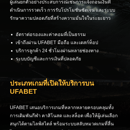
ผู้เล่นยกตัวอย่างประสบการณ์เช่นการแจ้งถอนเงินที่
ดำเนินการรวดเร็ว การรับโปรโมชั่นชัดเจน และระบบ
รักษาความปลอดภัยที่สร้างความมั่นใจในระยะยาว
อัตราต่อรองและค่าคอมที่เป็นธรรม
เข้าถึงผ่าน UFABET มือถือ และเดสก์ท็อป
บริการลูกค้า 24 ชั่วโมงผ่านหลายช่องทาง
ระบบบัญชีและการเงินที่ปลอดภัย
ประเภทเกมที่เปิดให้บริการบน
UFABET
UFABET เสนอบริการเกมที่หลากหลายครอบคลุมทั้ง
การเดิมพันกีฬา คาสิโนสด และสล็อต เพื่อให้ผู้เล่นเลือก
สนุกได้ตามไลฟ์สไตล์ พร้อมระบบสลับหมวดเกมที่ลื่น