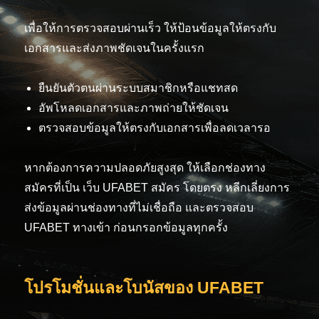
เพื่อให้การตรวจสอบผ่านเร็ว ให้ป้อนข้อมูลให้ตรงกับ
เอกสารและส่งภาพชัดเจนในครั้งแรก
ยืนยันตัวตนผ่านระบบสมาชิกหรือแชทสด
อัพโหลดเอกสารและภาพถ่ายให้ชัดเจน
ตรวจสอบข้อมูลให้ตรงกับเอกสารเพื่อลดเวลารอ
หากต้องการความปลอดภัยสูงสุด ให้เลือกช่องทาง
สมัครที่เป็น เว็บ UFABET สมัคร โดยตรง หลีกเลี่ยงการ
ส่งข้อมูลผ่านช่องทางที่ไม่เชื่อถือ และตรวจสอบ
UFABET ทางเข้า ก่อนกรอกข้อมูลทุกครั้ง
โปรโมชั่นและโบนัสของ UFABET