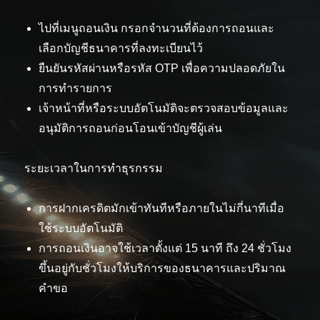
ไปที่เมนูถอนเงิน กรอกจำนวนที่ต้องการถอนและ
เลือกบัญชีธนาคารที่ลงทะเบียนไว้
ยืนยันรหัสผ่านหรือรหัส OTP เพื่อความปลอดภัยใน
การทำรายการ
เจ้าหน้าที่หรือระบบอัตโนมัติจะตรวจสอบข้อมูลและ
อนุมัติการถอนก่อนโอนเข้าบัญชีผู้เล่น
ระยะเวลาในการทำธุรกรรม
การฝากเครดิตมักเข้าทันทีหรือภายในไม่กี่นาทีเมื่อ
ใช้ระบบอัตโนมัติ
การถอนเงินอาจใช้เวลาตั้งแต่ 15 นาที ถึง 24 ชั่วโมง
ขึ้นอยู่กับชั่วโมงให้บริการของธนาคารและปริมาณ
คำขอ