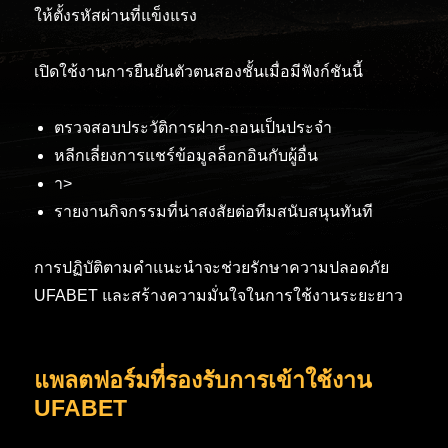
ให้ตั้งรหัสผ่านที่แข็งแรง
เปิดใช้งานการยืนยันตัวตนสองชั้นเมื่อมีฟังก์ชันนี้
ตรวจสอบประวัติการฝาก-ถอนเป็นประจำ
หลีกเลี่ยงการแชร์ข้อมูลล็อกอินกับผู้อื่น
า>
รายงานกิจกรรมที่น่าสงสัยต่อทีมสนับสนุนทันที
การปฏิบัติตามคำแนะนำจะช่วยรักษาความปลอดภัย
UFABET และสร้างความมั่นใจในการใช้งานระยะยาว
แพลตฟอร์มที่รองรับการเข้าใช้งาน
UFABET