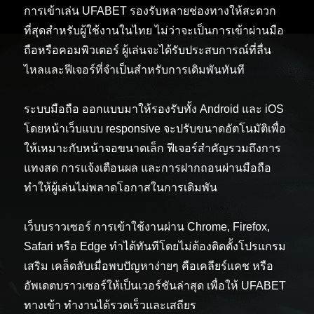
การเข้าเล่น UFABET รองรับหลายช่องทางให้สะดวก
ที่สุดสำหรับผู้ใช้งานในไทย ไม่ว่าจะเป็นการเข้าผ่านมือ
ถือหรือคอมพิวเตอร์ ผู้เล่นจะได้รับประสบการณ์ที่ลื่น
ไหลและฟีเจอร์ที่จำเป็นสำหรับการเดิมพันทันที
ระบบมือถือ ออกแบบมาให้รองรับทั้ง Android และ iOS
โดยหน้าเว็บแบบ responsive จะปรับขนาดอัตโนมัติเพื่อ
ให้เหมาะกับหน้าจอขนาดเล็ก ฟีเจอร์สำคัญรวมถึงการ
แทงสด การแจ้งเตือนผล และการฝากถอนผ่านมือถือ
ทำให้ผู้เล่นไม่พลาดโอกาสในการเดิมพัน
เว็บบราวเซอร์ การเข้าใช้งานผ่าน Chrome, Firefox,
Safari หรือ Edge ทำได้ทันทีโดยไม่ต้องติดตั้งโปรแกรม
เสริม เคล็ดลับเมื่อพบปัญหาง่ายๆ คือเคลียร์แคช หรือ
อัพเดตบราวเซอร์ให้เป็นเวอร์ชันล่าสุด เพื่อให้ UFABET
ทางเข้า ทำงานได้รวดเร็วและเสถียร