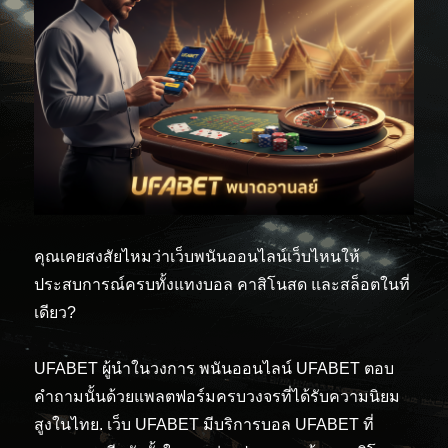
คุณเคยสงสัยไหมว่าเว็บพนันออนไลน์เว็บไหนให้
ประสบการณ์ครบทั้งแทงบอล คาสิโนสด และสล็อตในที่
เดียว?
UFABET ผู้นำในวงการ
พนันออนไลน์ UFABET
ตอบ
คำถามนั้นด้วยแพลตฟอร์มครบวงจรที่ได้รับความนิยม
สูงในไทย. เว็บ UFABET มีบริการบอล UFABET ที่