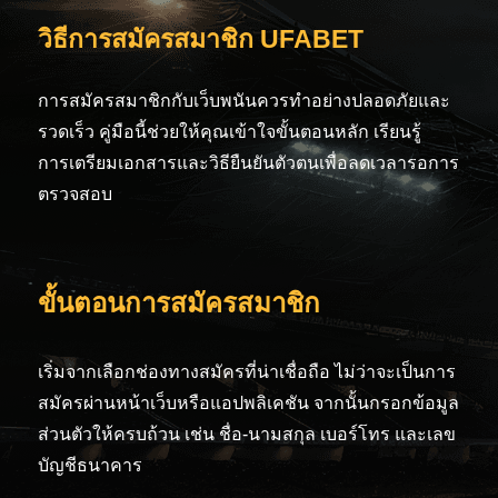
วิธีการสมัครสมาชิก UFABET
การสมัครสมาชิกกับเว็บพนันควรทำอย่างปลอดภัยและ
รวดเร็ว คู่มือนี้ช่วยให้คุณเข้าใจขั้นตอนหลัก เรียนรู้
การเตรียมเอกสารและวิธียืนยันตัวตนเพื่อลดเวลารอการ
ตรวจสอบ
ขั้นตอนการสมัครสมาชิก
เริ่มจากเลือกช่องทางสมัครที่น่าเชื่อถือ ไม่ว่าจะเป็นการ
สมัครผ่านหน้าเว็บหรือแอปพลิเคชัน จากนั้นกรอกข้อมูล
ส่วนตัวให้ครบถ้วน เช่น ชื่อ-นามสกุล เบอร์โทร และเลข
บัญชีธนาคาร