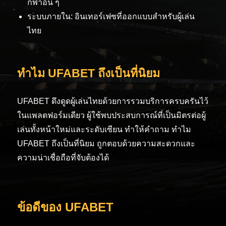
กีฬาอื่น ๆ
ระบบภายใน: อินเทอร์เฟซที่ออกแบบสำหรับผู้เล่น
ไทย
ทำไม UFABET ถึงเป็นที่นิยม
UFABET ดึงดูดผู้เล่นไทยด้วยการรวมบริการครบครันไว้
ในแพลตฟอร์มเดียว ผู้ใช้พบประสบการณ์ที่เป็นมิตรต่อผู้
เล่นทั้งหน้าใหม่และระดับเซียน ทำให้คำถาม ทำไม
UFABET ถึงเป็นที่นิยม ถูกตอบด้วยความสะดวกและ
ความน่าเชื่อถือที่จับต้องได้
ข้อดีของ UFABET