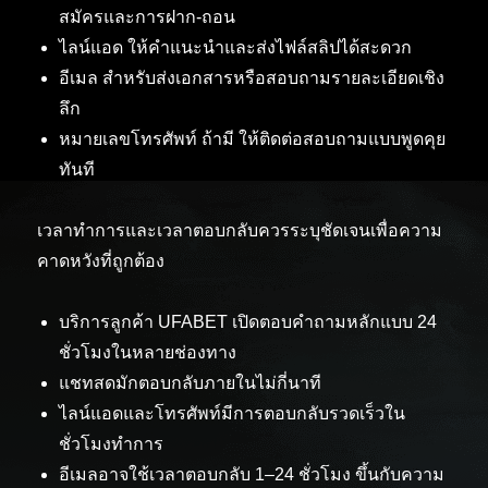
สมัครและการฝาก-ถอน
ไลน์แอด ให้คำแนะนำและส่งไฟล์สลิปได้สะดวก
อีเมล สำหรับส่งเอกสารหรือสอบถามรายละเอียดเชิง
ลึก
หมายเลขโทรศัพท์ ถ้ามี ให้ติดต่อสอบถามแบบพูดคุย
ทันที
เวลาทำการและเวลาตอบกลับควรระบุชัดเจนเพื่อความ
คาดหวังที่ถูกต้อง
บริการลูกค้า UFABET เปิดตอบคำถามหลักแบบ 24
ชั่วโมงในหลายช่องทาง
แชทสดมักตอบกลับภายในไม่กี่นาที
ไลน์แอดและโทรศัพท์มีการตอบกลับรวดเร็วใน
ชั่วโมงทำการ
อีเมลอาจใช้เวลาตอบกลับ 1–24 ชั่วโมง ขึ้นกับความ