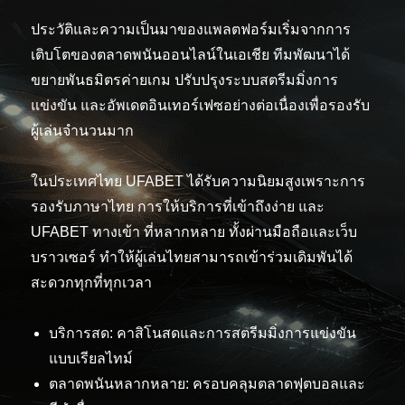
ประวัติและความเป็นมาของแพลตฟอร์มเริ่มจากการ
เติบโตของตลาดพนันออนไลน์ในเอเชีย ทีมพัฒนาได้
ขยายพันธมิตรค่ายเกม ปรับปรุงระบบสตรีมมิ่งการ
แข่งขัน และอัพเดตอินเทอร์เฟซอย่างต่อเนื่องเพื่อรองรับ
ผู้เล่นจำนวนมาก
ในประเทศไทย UFABET ได้รับความนิยมสูงเพราะการ
รองรับภาษาไทย การให้บริการที่เข้าถึงง่าย และ
UFABET ทางเข้า ที่หลากหลาย ทั้งผ่านมือถือและเว็บ
บราวเซอร์ ทำให้ผู้เล่นไทยสามารถเข้าร่วมเดิมพันได้
สะดวกทุกที่ทุกเวลา
บริการสด: คาสิโนสดและการสตรีมมิ่งการแข่งขัน
แบบเรียลไทม์
ตลาดพนันหลากหลาย: ครอบคลุมตลาดฟุตบอลและ