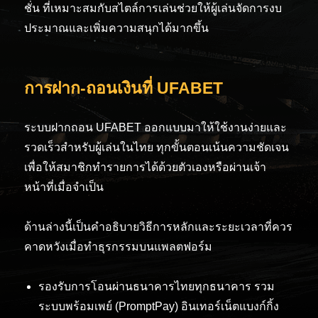
ชั่น ที่เหมาะสมกับสไตล์การเล่นช่วยให้ผู้เล่นจัดการงบ
ประมาณและเพิ่มความสนุกได้มากขึ้น
การฝาก-ถอนเงินที่ UFABET
ระบบฝากถอน UFABET ออกแบบมาให้ใช้งานง่ายและ
รวดเร็วสำหรับผู้เล่นในไทย ทุกขั้นตอนเน้นความชัดเจน
เพื่อให้สมาชิกทำรายการได้ด้วยตัวเองหรือผ่านเจ้า
หน้าที่เมื่อจำเป็น
ด้านล่างนี้เป็นคำอธิบายวิธีการหลักและระยะเวลาที่ควร
คาดหวังเมื่อทำธุรกรรมบนแพลตฟอร์ม
รองรับการโอนผ่านธนาคารไทยทุกธนาคาร รวม
ระบบพร้อมเพย์ (PromptPay) อินเทอร์เน็ตแบงก์กิ้ง