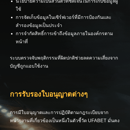
นโยบายความเป็นส่วนตัวที่ชัดเจนในการเก็บข้อมูลผู้
ใช้
การจัดเก็บข้อมูลในเซิร์ฟเวอร์ที่มีการป้องกันและ
สำรองข้อมูลเป็นประจำ
การจำกัดสิทธิ์การเข้าถึงข้อมูลภายในองค์กรตาม
หน้าที่
ระบบตรวจจับพฤติกรรมที่ผิดปกติช่วยลดความเสี่ยงจาก
บัญชีถูกแอบใช้งาน
การรับรองใบอนุญาตต่างๆ
การมีใบอนุญาตและการปฏิบัติตามกฎระเบียบจาก
หน่วยงานที่เกี่ยวข้องเป็นหนึ่งในตัวชี้วัด UFABET มั่นคง