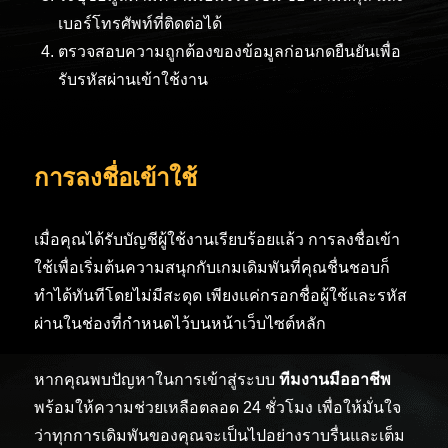
เบอร์โทรศัพท์ที่ติดต่อได้
ตรวจสอบความถูกต้องของข้อมูลก่อนกดยืนยันเพื่อ
รับรหัสผ่านเข้าใช้งาน
การลงชื่อเข้าใช้
เมื่อคุณได้รับบัญชีผู้ใช้งานเรียบร้อยแล้ว การลงชื่อเข้า
ใช้เพื่อเริ่มต้นความสนุกกับเกมเดิมพันที่คุณชื่นชอบก็
ทำได้ทันทีโดยไม่มีสะดุด เพียงแค่กรอกชื่อผู้ใช้และรหัส
ผ่านในช่องที่กำหนดไว้บนหน้าเว็บไซต์หลัก
หากคุณพบปัญหาในการเข้าสู่ระบบ
ทีมงานมืออาชีพ
พร้อมให้ความช่วยเหลือตลอด 24 ชั่วโมง เพื่อให้มั่นใจ
ว่าทุกการเดิมพันของคุณจะเป็นไปอย่างราบรื่นและเต็ม