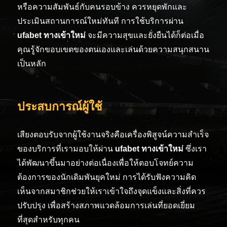
หรือความสัมพันธ์กับคนรอบข้าง ควรหยุดพักและ
ประเมินสถานการณ์ใหม่ทันที การใช้บริการผ่าน
ufabet ทางเข้าใหม่
จะมีความสุขและยั่งยืนได้ก็ต่อเมื่อ
คุณรู้จักขอบเขตของตนเองและเล่นด้วยความสนุกสนาน
เป็นหลัก
ประสบการณ์ผู้ใช้
เสียงตอบรับจากผู้ใช้งานจริงคือเครื่องพิสูจน์ความสำเร็จ
ของบริการที่เรามอบให้ผ่าน
ufabet ทางเข้าใหม่
ซึ่งเรา
ได้พัฒนาขึ้นมาอย่างต่อเนื่องเพื่อให้ตอบโจทย์ความ
ต้องการของนักเดิมพันยุคใหม่ การได้รับฟังความคิด
เห็นจากสมาชิกช่วยให้เราเข้าใจถึงจุดแข็งและสิ่งที่ควร
ปรับปรุง เพื่อสร้างสภาพแวดล้อมการเล่นที่ยอดเยี่ยม
ที่สุดสำหรับทุกคน