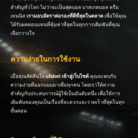
สำคัญทั่วโลก ไม่ว่าจะเป็นฟุตบอล บาสเกตบอล หรือ
เทนนิส
เรามอบอัตราต่อรองที่ดีที่สุดในตลาด
เพื่อให้คุณ
ได้รับผลตอบแทนที่คุ้มค่าที่สุดในทุกการเดิมพันที่คุณ
เลือกวางใจ
ความง่ายในการใช้งาน
เมื่อคุณตัดสินใจ
ufabet เข้าสู่เว็บไซต์
คุณจะพบกับ
ความง่ายที่ออกแบบมาเพื่อทุกคน โดยเราให้ความ
สำคัญกับประสบการณ์ผู้ใช้เป็นอันดับหนึ่ง เพื่อให้การ
เดิมพันของคุณเป็นเรื่องที่สะดวกและรวดเร็วที่สุดในทุก
ขั้นตอน