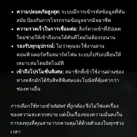
ความปลอดภัยสูงสุด:
ระบบมีการเข้ารหัสข้อมูลที่ทัน
สมัย ป้องกันการโจรกรรมข้อมูลจากมิจฉาชีพ
ความรวดเร็วในการเชื่อมต่อ:
ลิงก์ทางเข้าที่อัปเดต
ใหม่ช่วยให้เข้าถึงเกมได้ทันทีโดยไม่ต้องรอนาน
รองรับทุกอุปกรณ์:
ไม่ว่าคุณจะใช้งานผ่าน
คอมพิวเตอร์หรือสมาร์ทโฟน ระบบก็ปรับเปลี่ยนให้
เหมาะสมโดยอัตโนมัติ
เข้าถึงโปรโมชั่นพิเศษ:
สมาชิกที่เข้าใช้งานผ่านช่อง
ทางหลักมักได้รับสิทธิพิเศษและโบนัสที่คุ้มค่ากว่า
ช่องทางอื่น
การเลือกใช้ทางเข้าufabet ที่ถูกต้อง
จึงไม่ใช่แค่เรื่อง
ของความสะดวกสบาย แต่เป็นเรื่องของความมั่นคงใน
การลงทุนที่คุณสามารถควบคุมได้ด้วยตัวเองในทุกช่วง
เวลา