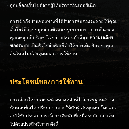
ถูกบล็อกเว็บไซต์จากผู้ให้บริการอินเทอร์เน็ต
การเข้าถึงผ่านช่องทางที่ได้รับการรับรองจะช่วยให้คุณ
มั่นใจได้ว่าข้อมูลส่วนตัวและธุรกรรมทางการเงินของ
คุณจะถูกเก็บรักษาไว้อย่างปลอดภัยที่สุด
ความเสถียร
ของระบบ
เป็นหัวใจสำคัญที่ทำให้การเดิมพันของคุณ
ลื่นไหลไม่มีสะดุดตลอดการใช้งาน
ประโยชน์ของการใช้งาน
การเลือกใช้งานผ่านช่องทางหลักที่ได้มาตรฐานสากล
นั้นมอบข้อได้เปรียบมากมายให้กับผู้เล่นทุกคน โดยคุณ
จะได้รับประสบการณ์การเดิมพันที่เหนือระดับและเต็ม
ไปด้วยประสิทธิภาพ ดังนี้: