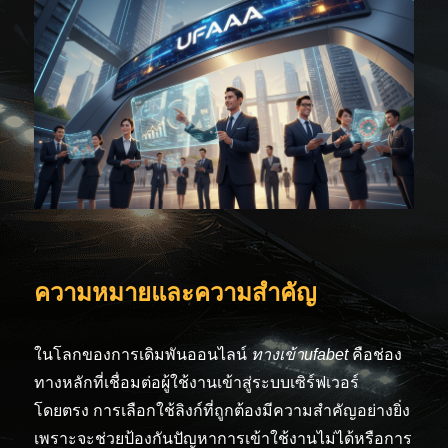
ความหมายและความสำคัญ
ในโลกของการเดิมพันออนไลน์
ทางเข้าufabet
คือช่อง
ทางหลักที่เชื่อมต่อผู้ใช้งานเข้าสู่ระบบเซิร์ฟเวอร์
โดยตรง การเลือกใช้ลิงก์ที่ถูกต้องมีความสำคัญอย่างยิ่ง
เพราะจะช่วยป้องกันปัญหาการเข้าใช้งานไม่ได้หรือการ