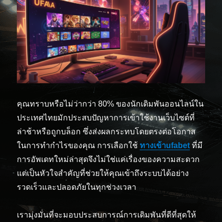
คุณทราบหรือไม่ว่ากว่า 80% ของนักเดิมพันออนไลน์ใน
ประเทศไทยมักประสบปัญหาการเข้าใช้งานเว็บไซต์ที่
ล่าช้าหรือถูกบล็อก ซึ่งส่งผลกระทบโดยตรงต่อโอกาส
ในการทำกำไรของคุณ การเลือกใช้
ทางเข้าufabet
ที่มี
การอัพเดทใหม่ล่าสุดจึงไม่ใช่แค่เรื่องของความสะดวก
แต่เป็นหัวใจสำคัญที่ช่วยให้คุณเข้าถึงระบบได้อย่าง
รวดเร็วและปลอดภัยในทุกช่วงเวลา
เรามุ่งมั่นที่จะมอบประสบการณ์การเดิมพันที่ดีที่สุดให้