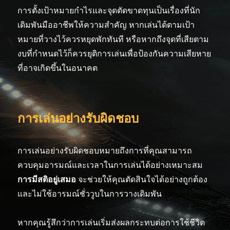
การตั้งเป้าหมายกำไรและจุดตัดขาดทุนเป็นเรื่องที่นัก
เดิมพันมืออาชีพให้ความสำคัญ หากเล่นได้ตามเป้า
หมายที่วางไว้ควรหยุดพักทันที หรือหากถึงจุดที่เสียตาม
งบที่กำหนดไว้ก็ควรยุติการเล่นเพื่อป้องกันความเสียหาย
ที่อาจเกิดขึ้นในอนาคต
การเล่นอย่างรับผิดชอบ
การเล่นอย่างรับผิดชอบหมายถึงการที่คุณสามารถ
ควบคุมอารมณ์และเวลาในการเล่นได้อย่างเหมาะสม
การมีสติอยู่เสมอ
จะช่วยให้คุณตัดสินใจได้อย่างถูกต้อง
และไม่ใช้อารมณ์ชั่ววูบในการวางเดิมพัน
หากคุณรู้สึกว่าการเล่นเริ่มส่งผลกระทบต่อการใช้ชีวิต