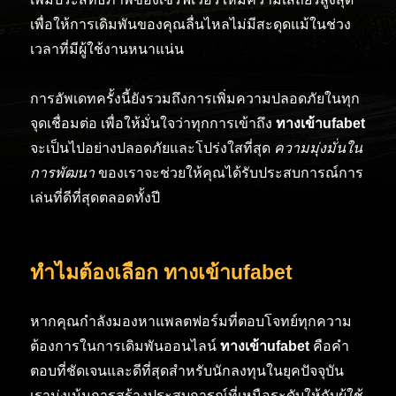
เพื่อให้การเดิมพันของคุณลื่นไหลไม่มีสะดุดแม้ในช่วง
เวลาที่มีผู้ใช้งานหนาแน่น
การอัพเดทครั้งนี้ยังรวมถึงการเพิ่มความปลอดภัยในทุก
จุดเชื่อมต่อ เพื่อให้มั่นใจว่าทุกการเข้าถึง
ทางเข้าufabet
จะเป็นไปอย่างปลอดภัยและโปร่งใสที่สุด
ความมุ่งมั่นใน
การพัฒนา
ของเราจะช่วยให้คุณได้รับประสบการณ์การ
เล่นที่ดีที่สุดตลอดทั้งปี
ทำไมต้องเลือก ทางเข้าufabet
หากคุณกำลังมองหาแพลตฟอร์มที่ตอบโจทย์ทุกความ
ต้องการในการเดิมพันออนไลน์
ทางเข้าufabet
คือคำ
ตอบที่ชัดเจนและดีที่สุดสำหรับนักลงทุนในยุคปัจจุบัน
เรามุ่งเน้นการสร้างประสบการณ์ที่เหนือระดับให้กับผู้ใช้