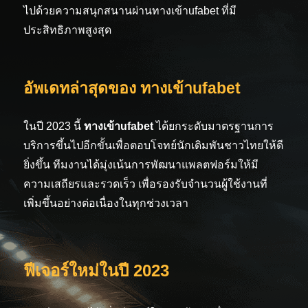
ไปด้วยความสนุกสนานผ่านทางเข้าufabet ที่มี
ประสิทธิภาพสูงสุด
อัพเดทล่าสุดของ ทางเข้าufabet
ในปี 2023 นี้
ทางเข้าufabet
ได้ยกระดับมาตรฐานการ
บริการขึ้นไปอีกขั้นเพื่อตอบโจทย์นักเดิมพันชาวไทยให้ดี
ยิ่งขึ้น ทีมงานได้มุ่งเน้นการพัฒนาแพลตฟอร์มให้มี
ความเสถียรและรวดเร็ว เพื่อรองรับจำนวนผู้ใช้งานที่
เพิ่มขึ้นอย่างต่อเนื่องในทุกช่วงเวลา
ฟีเจอร์ใหม่ในปี 2023