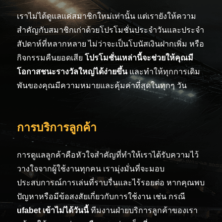
เราไม่ได้ดูแลแค่สมาชิกใหม่เท่านั้น แต่เรายังให้ความ
สำคัญกับสมาชิกเก่าด้วยโปรโมชั่นประจำวันและประจำ
สัปดาห์ที่หลากหลาย ไม่ว่าจะเป็นโบนัสเงินฝากเพิ่ม หรือ
กิจกรรมคืนยอดเสีย
โปรโมชั่นเหล่านี้จะช่วยให้คุณมี
โอกาสชนะรางวัลใหญ่ได้ง่ายขึ้น
และทำให้ทุกการเดิม
พันของคุณมีความหมายและคุ้มค่าที่สุดในทุกๆ วัน
การบริการลูกค้า
การดูแลลูกค้าคือหัวใจสำคัญที่ทำให้เราได้รับความไว้
วางใจจากผู้ใช้งานทุกคน เรามุ่งมั่นที่จะมอบ
ประสบการณ์การเล่นที่ราบรื่นและไร้รอยต่อ หากคุณพบ
ปัญหาหรือมีข้อสงสัยเกี่ยวกับการใช้งาน เช่น กรณี
ufabet เข้าไม่ได้วันนี้
ทีมงานฝ่ายบริการลูกค้าของเรา