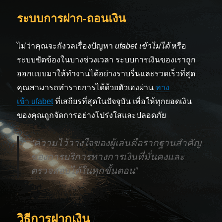
ระบบการฝาก-ถอนเงิน
ไม่ว่าคุณจะกังวลเรื่องปัญหา
ufabet เข้าไม่ได้
หรือ
ระบบขัดข้องในบางช่วงเวลา ระบบการเงินของเราถูก
ออกแบบมาให้ทำงานได้อย่างราบรื่นและรวดเร็วที่สุด
คุณสามารถทำรายการได้ด้วยตัวเองผ่าน
ทาง
เข้า ufabet
ที่เสถียรที่สุดในปัจจุบัน เพื่อให้ทุกยอดเงิน
ของคุณถูกจัดการอย่างโปร่งใสและปลอดภัย
“ความไว้วางใจของผู้เล่นคือรากฐานสำคัญ
ของการบริการทางการเงินที่มั่นคงและ
ตรวจสอบได้ในทุกขั้นตอน”
วิธีการฝากเงิน