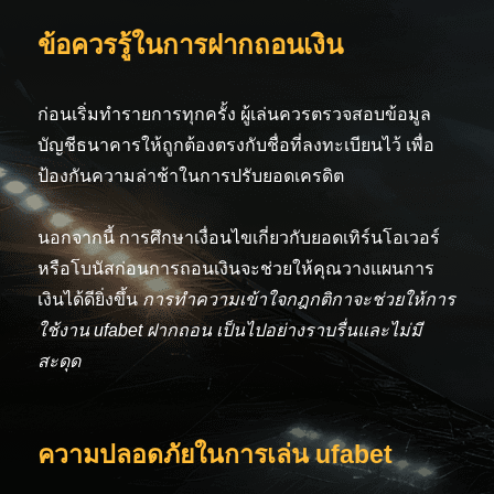
ข้อควรรู้ในการฝากถอนเงิน
ก่อนเริ่มทำรายการทุกครั้ง ผู้เล่นควรตรวจสอบข้อมูล
บัญชีธนาคารให้ถูกต้องตรงกับชื่อที่ลงทะเบียนไว้ เพื่อ
ป้องกันความล่าช้าในการปรับยอดเครดิต
นอกจากนี้ การศึกษาเงื่อนไขเกี่ยวกับยอดเทิร์นโอเวอร์
หรือโบนัสก่อนการถอนเงินจะช่วยให้คุณวางแผนการ
เงินได้ดียิ่งขึ้น
การทำความเข้าใจกฎกติกาจะช่วยให้การ
ใช้งาน ufabet ฝากถอน เป็นไปอย่างราบรื่นและไม่มี
สะดุด
ความปลอดภัยในการเล่น ufabet