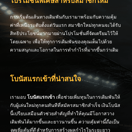
โปรโมชั่นพิเศษสำหรับสมาชิกใหม่
การเริ่มต้นเส้นทางเดิมพันกับเรามาพร้อมกับความคุ้ม
ค่าที่เหนือระดับตั้งแต่วันแรก สมาชิกใหม่ทุกคนจะได้รับ
สิทธิประโยชน์มากมายผ่านโปรโมชั่นที่จัดเตรียมไว้ให้
โดยเฉพาะ เพื่อให้ทุกการเดิมพันของคุณเต็มไปด้วย
ความสนุกและโอกาสในการทำกำไรที่มากขึ้นกว่าเดิม
โบนัสแรกเข้าที่น่าสนใจ
เรามอบ
โบนัสแรกเข้า
เพื่อช่วยเพิ่มทุนในการเดิมพันให้
กับผู้เล่นใหม่ทุกคนทันทีที่สมัครสมาชิกสำเร็จ เงินโบนัส
นี้เปรียบเสมือนตัวช่วยสำคัญที่ทำให้คุณมีโอกาสวาง
เดิมพันได้มากขึ้นและยาวนานขึ้น
ความคุ้มค่านี้ถือเป็น
จุดเริ่มต้นที่ดี
สำหรับการสร้างผลกำไรในระยะยาว