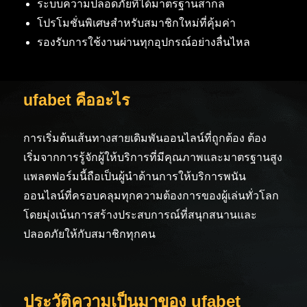
ระบบความปลอดภัยที่ได้มาตรฐานสากล
โปรโมชั่นพิเศษสำหรับสมาชิกใหม่ที่คุ้มค่า
รองรับการใช้งานผ่านทุกอุปกรณ์อย่างลื่นไหล
ufabet คืออะไร
การเริ่มต้นเส้นทางสายเดิมพันออนไลน์ที่ถูกต้อง ต้อง
เริ่มจากการรู้จักผู้ให้บริการที่มีคุณภาพและมาตรฐานสูง
แพลตฟอร์มนี้ถือเป็นผู้นำด้านการให้บริการพนัน
ออนไลน์ที่ครอบคลุมทุกความต้องการของผู้เล่นทั่วโลก
โดยมุ่งเน้นการสร้างประสบการณ์ที่สนุกสนานและ
ปลอดภัยให้กับสมาชิกทุกคน
ประวัติความเป็นมาของ ufabet