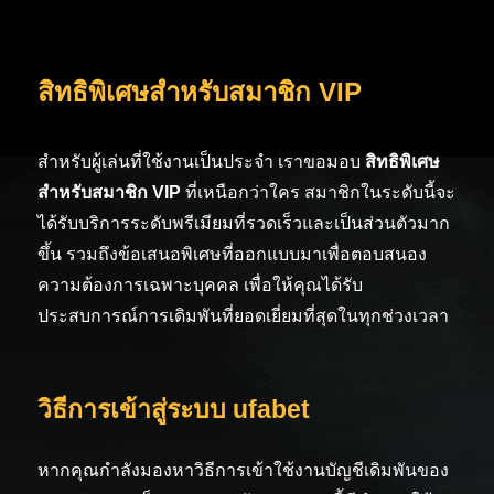
สิทธิพิเศษสำหรับสมาชิก VIP
สำหรับผู้เล่นที่ใช้งานเป็นประจำ เราขอมอบ
สิทธิพิเศษ
สำหรับสมาชิก VIP
ที่เหนือกว่าใคร สมาชิกในระดับนี้จะ
ได้รับบริการระดับพรีเมียมที่รวดเร็วและเป็นส่วนตัวมาก
ขึ้น รวมถึงข้อเสนอพิเศษที่ออกแบบมาเพื่อตอบสนอง
ความต้องการเฉพาะบุคคล เพื่อให้คุณได้รับ
ประสบการณ์การเดิมพันที่ยอดเยี่ยมที่สุดในทุกช่วงเวลา
วิธีการเข้าสู่ระบบ ufabet
หากคุณกำลังมองหาวิธีการเข้าใช้งานบัญชีเดิมพันของ