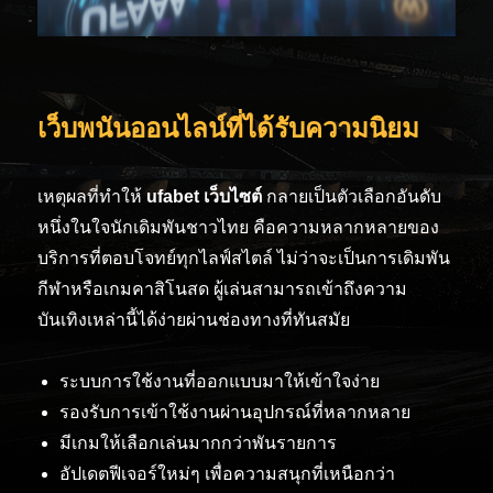
เว็บพนันออนไลน์ที่ได้รับความนิยม
เหตุผลที่ทำให้
ufabet เว็บไซต์
กลายเป็นตัวเลือกอันดับ
หนึ่งในใจนักเดิมพันชาวไทย คือความหลากหลายของ
บริการที่ตอบโจทย์ทุกไลฟ์สไตล์ ไม่ว่าจะเป็นการเดิมพัน
กีฬาหรือเกมคาสิโนสด ผู้เล่นสามารถเข้าถึงความ
บันเทิงเหล่านี้ได้ง่ายผ่านช่องทางที่ทันสมัย
ระบบการใช้งานที่ออกแบบมาให้เข้าใจง่าย
รองรับการเข้าใช้งานผ่านอุปกรณ์ที่หลากหลาย
มีเกมให้เลือกเล่นมากกว่าพันรายการ
อัปเดตฟีเจอร์ใหม่ๆ เพื่อความสนุกที่เหนือกว่า