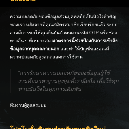
ความปลอดภัยของข้อมูลส่วนบุคคลถือเป็นหัวใจสำคัญ
ของเรา หลังจากที่คุณสมัครสมาชิกเรียบร้อยแล้ว ระบบ
อาจมีการขอให้คุณยืนยันตัวตนผ่านรหัส OTP หรือช่อง
ทางอื่น ๆ ที่เหมาะสม
มาตรการนี้ช่วยป้องกันการเข้าถึง
ข้อมูลจากบุคคลภายนอก
และทำให้บัญชีของคุณมี
ความปลอดภัยสูงสุดตลอดการใช้งาน
“การรักษาความปลอดภัยของข้อมูลผู้ใช้
งานคือมาตรฐานสูงสุดที่เรายึดถือ เพื่อให้ทุก
ท่านมั่นใจในทุกการเดิมพัน”
ทีมงานผู้ดูแลระบบ