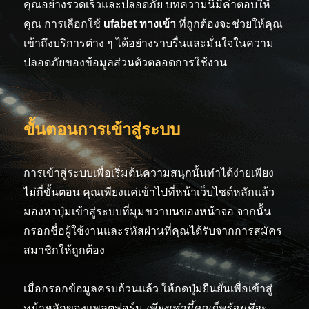
คุณอย่างรวดเร็วและปลอดภัย บทความนี้มีคำตอบให้
คุณ การเลือกใช้
ufabet ทางเข้า
ที่ถูกต้องจะช่วยให้คุณ
เข้าถึงบริการต่าง ๆ ได้อย่างราบรื่นและมั่นใจในความ
ปลอดภัยของข้อมูลส่วนตัวตลอดการใช้งาน
ขั้นตอนการเข้าสู่ระบบ
การเข้าสู่ระบบเพื่อเริ่มต้นความสนุกนั้นทำได้ง่ายเพียง
ไม่กี่ขั้นตอน คุณเพียงแค่เข้าไปที่หน้าเว็บไซต์หลักแล้ว
มองหาปุ่มเข้าสู่ระบบที่มุมขวาบนของหน้าจอ จากนั้น
กรอกชื่อผู้ใช้งานและรหัสผ่านที่คุณได้รับจากการสมัคร
สมาชิกให้ถูกต้อง
เมื่อกรอกข้อมูลครบถ้วนแล้ว ให้กดปุ่มยืนยันเพื่อเข้าสู่
หน้าหลักของแพลตฟอร์ม
เพียงเท่านี้คุณก็พร้อมที่จะ