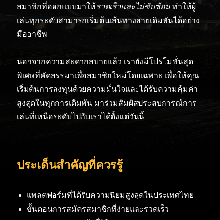
สมาชิกที่ออกแบบมาให้
รวดเร็วและไม่ซับซ้อน
ทำให้ผู้
เล่นทุกระดับสามารถเริ่มต้นเส้นทางสายเดิมพันได้อย่าง
มืออาชีพ
นอกจากความสะดวกสบายแล้ว เรายังมีโปรโมชั่นสุด
พิเศษที่คัดสรรมาเพื่อสมาชิกใหม่โดยเฉพาะ เพื่อให้คุณ
เริ่มต้นการลงทุนด้วยความมั่นใจและได้รับความคุ้มค่า
สูงสุดในทุกการเดิมพัน มาร่วมสัมผัสประสบการณ์การ
เล่นที่เหนือระดับไปกับเราได้ตั้งแต่วันนี้
ประเด็นสำคัญที่ควรรู้
แพลตฟอร์มที่ได้รับความนิยมสูงสุดในประเทศไทย
ขั้นตอนการสมัครสมาชิกที่ง่ายและรวดเร็ว