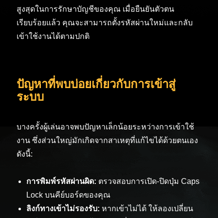
สูงสุดในการรักษาบัญชีของคุณ เมื่อยืนยันตัวตน
เรียบร้อยแล้ว คุณจะสามารถตั้งรหัสผ่านใหม่และกลับ
เข้าใช้งานได้ตามปกติ
ปัญหาที่พบบ่อยเกี่ยวกับการเข้าสู่
ระบบ
บางครั้งผู้เล่นอาจพบปัญหาเล็กน้อยระหว่างการเข้าใช้
งาน ซึ่งส่วนใหญ่มักเกิดจากสาเหตุที่แก้ไขได้ด้วยตนเอง
ดังนี้:
การพิมพ์รหัสผ่านผิด:
ตรวจสอบการเปิด-ปิดปุ่ม Caps
Lock บนคีย์บอร์ดของคุณ
ลิงก์ทางเข้าไม่รองรับ:
หากเข้าไม่ได้ ให้ลองเปลี่ยน