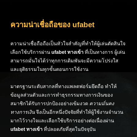
ความน่าเชื่อถือของ ufabet
ความน่าเชื่อถือถือเป็นหัวใจสำคัญที่ทำให้ผู้เล่นตัดสินใจ
เลือกใช้บริการผ่าน
ufabet ทางเข้า
ที่เป็นทางการ ผู้เล่น
สามารถมั่นใจได้ว่าทุกการเดิมพันจะมีความโปร่งใส
และยุติธรรมในทุกขั้นตอนการใช้งาน
มาตรฐานระดับสากลที่ทางแพลตฟอร์มยึดถือ ทำให้
ข้อมูลส่วนตัวและการทำธุรกรรมทางการเงินของ
สมาชิกได้รับการปกป้องอย่างเข้มงวด
ความมั่นคง
ทางการเงิน
จึงเป็นอีกหนึ่งปัจจัยที่ทำให้ผู้ใช้งานจำนวน
มากไว้วางใจและเลือกใช้บริการอย่างต่อเนื่องผ่าน
ufabet ทางเข้า
ที่ปลอดภัยที่สุดในปัจจุบัน