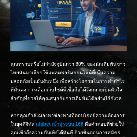
คุณทราบหรือไม่ว่าปัจจุบันกว่า 80% ของนักเดิมพันชาว
ไทยหันมาเลือกใช้แพลตฟอร์มออนไลน์ที่เน้นความ
ปลอดภัยเป็นอันดับหนึ่ง เพื่อสร้างโอกาสในการทำกำไร
ที่มั่นคง การเลือกเว็บไซต์ที่เชื่อถือได้จึงกลายเป็นหัวใจ
สำคัญที่ช่วยให้คุณสนุกกับการเดิมพันได้อย่างไร้กังวล
หากคุณกำลังมองหาช่องทางที่ตอบโจทย์ความต้องการ
ในยุคดิจิทัล
ufabet เข้าสู่ระบบ 168
คือคำตอบที่ช่วยให้
คุณเข้าถึงความบันเทิงได้ทันที ด้วยขั้นตอนการสมัคร