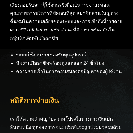
เสียงตอบรับจากผู้ใช้งานจริงถือเป็นกระจกสะท้อน
คุณภาพการบริการที่ชัดเจนที่สุด สมาชิกส่วนใหญ่ต่าง
ชื่นชมในความเสถียรของระบบและการเข้าถึงที่ง่ายดาย
ผ่าน
รีวิว ufabet ทางเข้า ล่าสุด
ที่มีการแชร์ต่อกันใน
กลุ่มนักเดิมพันมืออาชีพ
ระบบใช้งานง่าย รองรับทุกอุปกรณ์
ทีมงานมืออาชีพพร้อมดูแลตลอด 24 ชั่วโมง
ความรวดเร็วในการตอบสนองต่อปัญหาของผู้ใช้งาน
สถิติการจ่ายเงิน
เราให้ความสำคัญกับความโปร่งใสทางการเงินเป็น
อันดับหนึ่ง ทุกยอดการชนะเดิมพันจะถูกประมวลผลด้วย