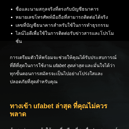
ชื่อและนามสกุลจริงที่ตรงกับบัญชีธนาคาร
หมายเลขโทรศัพท์มือถือที่สามารถติดต่อได้จริง
เลขที่บัญชีธนาคารสำหรับใช้ในการทำธุรกรรม
ไลน์ไอดีเพื่อใช้ในการติดต่อรับข่าวสารและโปรโม
ชั่น
การเตรียมตัวให้พร้อมจะช่วยให้คุณได้รับประสบการณ์
ที่ดีที่สุดในการใช้งาน
ufabet สุดล่าสุด
และมั่นใจได้ว่า
ทุกขั้นตอนการสมัครจะเป็นไปอย่างโปร่งใสและ
ปลอดภัยที่สุดสำหรับคุณ
ทางเข้า ufabet ล่าสุด ที่คุณไม่ควร
พลาด