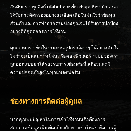
อันดับแรก ทุกลิงก์
ufabet ทางเข้า ล่าสุด
ที่เรานำเสนอ
ได้รับการคัดกรองอย่างละเอียด เพื่อให้มั่นใจว่าข้อมูล
ส่วนตัวและการทำธุรกรรมของคุณจะได้รับการปกป้อง
อย่างดีที่สุดตลอดการใช้งาน
คุณสามารถเข้าใช้งานผ่านอุปกรณ์ต่างๆ ได้อย่างมั่นใจ
ไม่ว่าจะเป็นสมาร์ทโฟนหรือคอมพิวเตอร์ ระบบของเรา
ถูกออกแบบมาให้รองรับการเชื่อมต่อที่เสถียรและมี
ความปลอดภัยสูงในทุกแพลตฟอร์ม
ช่องทางการติดต่อผู้ดูแล
หากคุณพบปัญหาในการเข้าใช้งานหรือต้องการ
สอบถามข้อมูลเพิ่มเติมเกี่ยวกับทางเข้าใหม่ๆ ทีมงานผู้