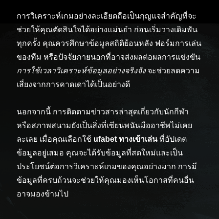
การวิเคราะห์เกมอย่างละเอียดถือเป็นกุญแจสำคัญที่จะ
ช่วยให้คุณตัดสินใจได้อย่างแม่นยำ ก่อนเริ่มวางเดิมพัน
ทุกครั้ง คุณควรศึกษาข้อมูลสถิติย้อนหลัง ฟอร์มการเล่น
ของทีม หรือปัจจัยภายนอกที่อาจส่งผลต่อผลการแข่งขัน
การใช้เวลาวิเคราะห์ข้อมูลอย่างจริงจัง
จะช่วยลดความ
เสี่ยงจากการคาดเดาได้เป็นอย่างดี
นอกจากนี้ การติดตามข่าวสารล่าสุดเกี่ยวกับนักกีฬา
หรือสภาพสนามยังเป็นสิ่งที่เซียนพนันมืออาชีพไม่เคย
ละเลย เมื่อคุณเลือกใช้
ufabet ทางเข้าเล่น
ที่อัปเดต
ข้อมูลอยู่เสมอ คุณจะได้รับข้อมูลที่สดใหม่และเป็น
ประโยชน์ต่อการวิเคราะห์เกมของคุณอย่างมาก การมี
ข้อมูลที่ครบถ้วนจะช่วยให้คุณมองเห็นโอกาสที่คนอื่น
อาจมองข้ามไป