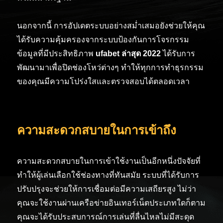
นอกจากนี้ การอัปเดตระบบอย่างสม่ำเสมอยังช่วยให้คุณ
ได้รับความคุ้มครองจากระบบป้องกันการโจรกรรม
ข้อมูลที่มีประสิทธิภาพ
ufabet ล่าสุด 2022
ได้รับการ
พัฒนามาเพื่อปิดช่องโหว่ต่างๆ ทำให้ทุกการทำธุรกรรม
ของคุณมีความโปร่งใสและตรวจสอบได้ตลอดเวลา
ความสะดวกสบายในการเข้าถึง
ความสะดวกสบายในการเข้าใช้งานเป็นอีกหนึ่งปัจจัยที่
ทำให้ผู้เล่นเลือกใช้ช่องทางที่ทันสมัย ระบบที่ได้รับการ
ปรับปรุงจะช่วยให้การเชื่อมต่อมีความเสถียรสูง ไม่ว่า
คุณจะใช้งานผ่านเครือข่ายอินเทอร์เน็ตประเภทใดก็ตาม
คุณจะได้รับประสบการณ์การเล่นที่ลื่นไหลไม่มีสะดุด