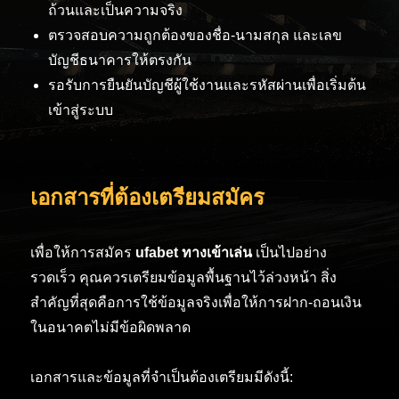
ถ้วนและเป็นความจริง
ตรวจสอบความถูกต้องของชื่อ-นามสกุล และเลข
บัญชีธนาคารให้ตรงกัน
รอรับการยืนยันบัญชีผู้ใช้งานและรหัสผ่านเพื่อเริ่มต้น
เข้าสู่ระบบ
เอกสารที่ต้องเตรียมสมัคร
เพื่อให้การสมัคร
ufabet ทางเข้าเล่น
เป็นไปอย่าง
รวดเร็ว คุณควรเตรียมข้อมูลพื้นฐานไว้ล่วงหน้า สิ่ง
สำคัญที่สุดคือการใช้ข้อมูลจริงเพื่อให้การฝาก-ถอนเงิน
ในอนาคตไม่มีข้อผิดพลาด
เอกสารและข้อมูลที่จำเป็นต้องเตรียมมีดังนี้: