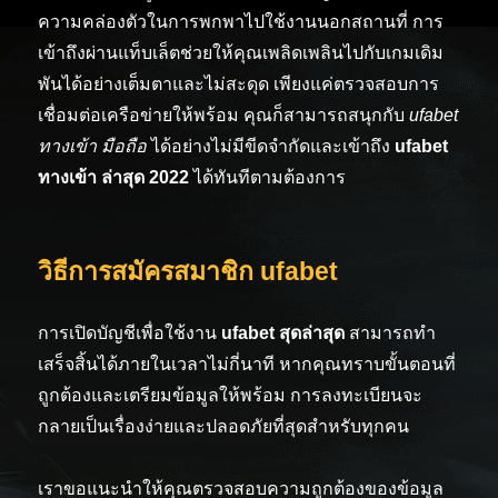
ความคล่องตัวในการพกพาไปใช้งานนอกสถานที่ การ
เข้าถึงผ่านแท็บเล็ตช่วยให้คุณเพลิดเพลินไปกับเกมเดิม
พันได้อย่างเต็มตาและไม่สะดุด เพียงแค่ตรวจสอบการ
เชื่อมต่อเครือข่ายให้พร้อม คุณก็สามารถสนุกกับ
ufabet
ทางเข้า มือถือ
ได้อย่างไม่มีขีดจำกัดและเข้าถึง
ufabet
ทางเข้า ล่าสุด 2022
ได้ทันทีตามต้องการ
วิธีการสมัครสมาชิก ufabet
การเปิดบัญชีเพื่อใช้งาน
ufabet สุดล่าสุด
สามารถทำ
เสร็จสิ้นได้ภายในเวลาไม่กี่นาที หากคุณทราบขั้นตอนที่
ถูกต้องและเตรียมข้อมูลให้พร้อม การลงทะเบียนจะ
กลายเป็นเรื่องง่ายและปลอดภัยที่สุดสำหรับทุกคน
เราขอแนะนำให้คุณตรวจสอบความถูกต้องของข้อมูล