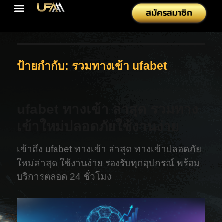
ป้ายกำกับ:
รวมทางเข้า ufabet
ufabet ทางเข้า ล่าสุด รวมทาง
เข้าใหม่ปลอดภัยใช้งานง่าย
เข้าถึง ufabet ทางเข้า ล่าสุด ทางเข้าปลอดภัย
ใหม่ล่าสุด ใช้งานง่าย รองรับทุกอุปกรณ์ พร้อม
บริการตลอด 24 ชั่วโมง