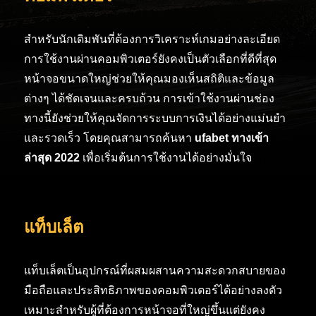
สำหรับนักเดิมพันที่ต้องการวิเคราะห์เกมอย่างละเอียด
การใช้งานผ่านคอมพิวเตอร์ยังคงเป็นตัวเลือกที่ดีที่สุด
หน้าจอขนาดใหญ่ช่วยให้คุณมองเห็นสถิติและข้อมูล
ต่างๆ ได้ชัดเจนและครบถ้วน การเข้าใช้งานผ่านช่อง
ทางนี้ยังช่วยให้คุณจัดการระบบการเงินได้อย่างแม่นยำ
และรวดเร็ว โดยคุณสามารถค้นหา
ufabet ทางเข้า
ล่าสุด 2022
เพื่อเริ่มต้นการใช้งานได้อย่างมั่นใจ
แท็บเล็ต
แท็บเล็ตเป็นอุปกรณ์ที่ผสมผสานความสะดวกสบายของ
มือถือและประสิทธิภาพของคอมพิวเตอร์ได้อย่างลงตัว
เหมาะสำหรับผู้ที่ต้องการหน้าจอที่ใหญ่ขึ้นแต่ยังคง