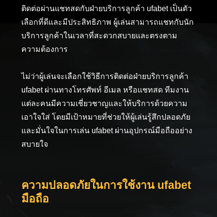
ติดต่อผ่านแชทสดกับฝ่ายบริการลูกค้า ufabet เป็นตัว
เลือกที่ดีและมีประสิทธิภาพ ผู้เล่นสามารถแชทกับนัก
บริการลูกค้าในเวลาที่สะดวกสบายและตรงตาม
ความต้องการ
ไม่ว่าผู้เล่นจะเลือกใช้วิธีการติดต่อฝ่ายบริการลูกค้า
ufabet ผ่านทางโทรศัพท์ อีเมล หรือแชทสด ทีมงาน
แต่ละคนมีความเชี่ยวชาญและให้บริการด้วยความ
เอาใจใส่ โดยมีเป้าหมายที่ช่วยให้ผู้เล่นรู้สึกปลอดภัย
และมั่นใจในการเล่น ufabet ผ่านอุปกรณ์มือถืออย่าง
สบายใจ
ความปลอดภัยในการใช้งาน ufabet
มือถือ