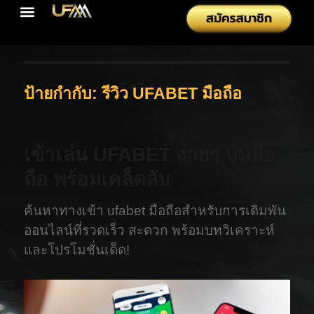
ป้ายกำกับ:
รีวิว UFABET มือถือ
เข้าเล่น UFABET ง่ายๆ บนมือ
ถือ พร้อมเคล็ดลับ
ค้นหาทางเข้า ufabet มือถือสำหรับการเดิมพัน
ออนไลน์ที่รวดเร็ว สะดวก พร้อมบทวิเคราะห์
และโปรโมชั่นเด็ด!