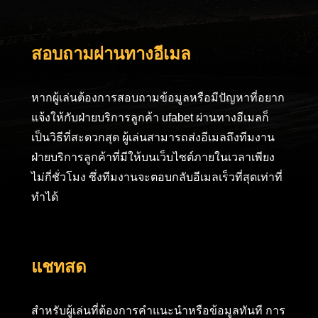
สอบถามผ่านทางอีเมล
หากผู้เล่นต้องการสอบถามข้อมูลหรือมีปัญหาที่อยาก
แจ้งให้กับฝ่ายบริการลูกค้า ufabet ผ่านทางอีเมลก็
เป็นวิธีที่สะดวกสุด ผู้เล่นสามารถส่งอีเมลถึงทีมงาน
ฝ่ายบริการลูกค้าที่มีให้บนเว็บไซต์ภายในเวลาเพียง
ไม่กี่ชั่วโมง ซึ่งทีมงานจะตอบกลับอีเมลเร็วที่สุดเท่าที่
ทำได้
แชทสด
สำหรับผู้เล่นที่ต้องการคำแนะนำหรือข้อมูลทันที การ