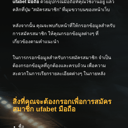
ufabet มือถือ
ด้วยอุปกรณ์มือถือที่คุณใช้งานอยู่ แล้ว
คลิกที่ปุ่ม “สมัครสมาชิก” ที่มุมขวาบนของหน้าเว็บ
หลังจากนั้น คุณจะพบกับหน้าที่ให้กรอกข้อมูลสำหรับ
การสมัครสมาชิก ให้คุณกรอกข้อมูลต่างๆ ที่
เกี่ยวข้องตามคำแนะนำ
ในการกรอกข้อมูลสำหรับการสมัครสมาชิก จำเป็น
ต้องกรอกข้อมูลที่ถูกต้องและครบถ้วน เพื่อความ
สะดวกในการเรียกรายละเอียดต่างๆ ในภายหลัง
สิ่งที่คุณจะต้องกรอกเพื่อการสมัคร
สมาชิก ufabet มือถือ
ชื่อ