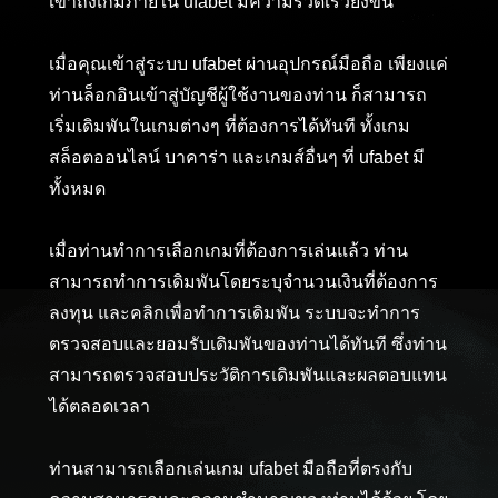
เข้าถึงเกมภายใน ufabet มีความรวดเร็วยิ่งขึ้น
เมื่อคุณเข้าสู่ระบบ ufabet ผ่านอุปกรณ์มือถือ เพียงแค่
ท่านล็อกอินเข้าสู่บัญชีผู้ใช้งานของท่าน ก็สามารถ
เริ่มเดิมพันในเกมต่างๆ ที่ต้องการได้ทันที ทั้งเกม
สล็อตออนไลน์ บาคาร่า และเกมส์อื่นๆ ที่ ufabet มี
ทั้งหมด
เมื่อท่านทำการเลือกเกมที่ต้องการเล่นแล้ว ท่าน
สามารถทำการเดิมพันโดยระบุจำนวนเงินที่ต้องการ
ลงทุน และคลิกเพื่อทำการเดิมพัน ระบบจะทำการ
ตรวจสอบและยอมรับเดิมพันของท่านได้ทันที ซึ่งท่าน
สามารถตรวจสอบประวัติการเดิมพันและผลตอบแทน
ได้ตลอดเวลา
ท่านสามารถเลือกเล่นเกม ufabet มือถือที่ตรงกับ