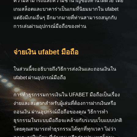
ความสามารถและความชำนาญของท่านได้ด้วย โดย
เกมสล็อตและบาคาร่าเป็นเกมที่นิยมมากใน ufabet
แต่ยังมีเกมอื่นๆ อีกมากมายที่ท่านสามารถสนุกกับ
การเล่นผ่านอุปกรณ์มือถือของท่าน
จ่ายเงิน ufabet มือถือ
ในส่วนนี้จะอธิบายถึงวิธีการส่งเงินและถอนเงินใน
ufabet ผ่านอุปกรณ์มือถือ
การทำธุรกรรมการเงินใน UFABET มือถือเป็นเรื่อง
ง่ายและสะดวกสำหรับผู้เล่นที่ต้องการฝากเงินหรือ
ถอนเงิน ผ่านอุปกรณ์มือถือของคุณ วิธีการทำ
ธุรกรรมในระบบมือถือจะคล้ายกับระบบเว็บแบบปกติ
โดยคุณสามารถทำธุรกรรมได้ทุกที่ทุกเวลา ไม่ว่า