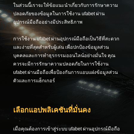
ในส่วนนี้เราจะให้ข้อแนะนำเกี่ยวกับการรักษาความ
ปลอดภัยของข้อมูลในการใช้งาน ufabet ผ่าน
อุปกรณ์มือถืออย่างมีประสิทธิภาพ
การใช้งาน ufabet ผ่านอุปกรณ์มือถือเป็นวิธีที่สะดวก
และง่ายที่สุดสำหรับผู้เล่น เพื่อปกป้องข้อมูลส่วน
บุคคลและการทำธุรกรรมออนไลน์อย่างมั่นใจ คุณ
ควรจะมีการรักษาความปลอดภัยในการใช้งาน
ufabet ผ่านมือถือเพื่อป้องกันการแอบแฝงข้อมูลส่วน
ตัวและการแฮ็กเกอร์
เลือกแอปพลิเคชันที่มั่นคง
เมื่อคุณต้องการเข้าสู่ระบบ ufabet ผ่านอุปกรณ์มือถือ