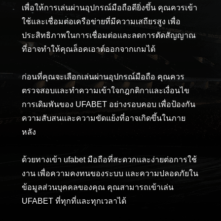
เพื่อให้การเล่นผ่านอุปกรณ์มือถือดียิ่งขึ้น คุณควรเข้า
ใช้และเชื่อมต่อเครือข่ายที่มีความเสถียรสูง เพื่อ
ประสิทธิภาพในการเชื่อมต่อและลดการตัดสัญญาณ
ที่อาจทำให้คุณล็อคเอาต์ออกจากเกมได้
ก่อนที่คุณจะเลือกเล่นผ่านอุปกรณ์มือถือ คุณควร
ตรวจสอบและทำความเข้าใจกฎกติกาและเงื่อนไข
การเดิมพันของ UFABET อย่างรอบคอบ เพื่อป้องกัน
ความสับสนและความขัดแย้งที่อาจเกิดขึ้นในภาย
หลัง
ด้วยทางเข้า ufabet มือถือที่สะดวกและง่ายต่อการใช้
งาน เพื่อความคงทนของระบบ และความปลอดภัยใน
ข้อมูลส่วนบุคคลของคุณ คุณสามารถเข้าเล่น
UFABET ที่ทุกที่และทุกเวลาได้