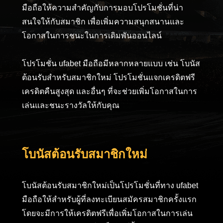
มือถือให้ความสำคัญกับการมอบโปรโมชั่นที่น่า
สนใจให้กับสมาชิก เพื่อเพิ่มความสนุกสนานและ
โอกาสในการชนะในการเดิมพันออนไลน์
โปรโมชั่น ufabet มือถือมีหลากหลายแบบ เช่น โบนัส
ต้อนรับสำหรับสมาชิกใหม่ โปรโมชั่นแจกเครดิตฟรี
เครดิตคืนสูงสุด และอื่นๆ ที่จะช่วยเพิ่มโอกาสในการ
เล่นและชนะรางวัลให้กับคุณ
โบนัสต้อนรับสมาชิกใหม่
โบนัสต้อนรับสมาชิกใหม่เป็นโปรโมชั่นที่ทาง ufabet
มือถือให้สำหรับผู้ที่ลงทะเบียนสมัครสมาชิกครั้งแรก
โดยจะมีการให้เครดิตฟรีเพื่อเพิ่มโอกาสในการเล่น