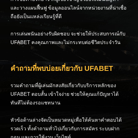
และวางแผนฟื้นฟู ข้อมูลออนไลน์จากหน่วยงานที่น่าเชื่อ
ถือยังเป็นแหล่งเรียนรู้ที่ดี
การเล่นพนันอย่างรับผิดชอบ จะช่วยให้ประสบการณ์กับ
UFABET คงคุณภาพและไม่กระทบต่อชีวิตประจำวัน
คำถามที่พบบ่อยเกี่ยวกับ UFABET
รวมคำถามที่ผู้เล่นมักสงสัยเกี่ยวกับบริการหลักของ
UFABET ตอบสั้น เข้าใจง่าย ช่วยให้คุณแก้ปัญหาได้
ทันทีไม่ต้องรอแชทนาน
หัวข้อด้านล่างจัดเป็นหมวดหมู่เพื่อให้ค้นหาคำตอบได้
รวดเร็ว ทั้งคำถามทั่วไปเกี่ยวกับการสมัคร ระบบฝาก
ถอน และการใช้งาน เว็บไซต์