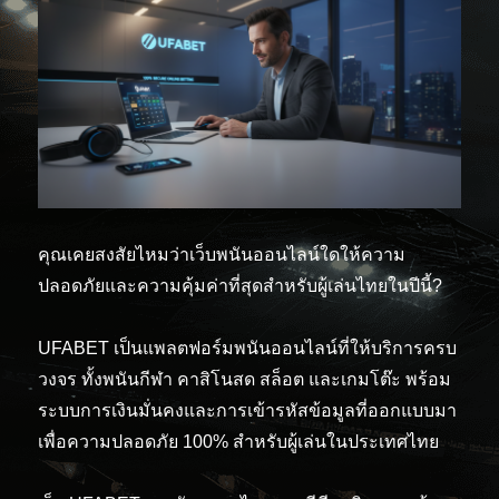
คุณเคยสงสัยไหมว่าเว็บพนันออนไลน์ใดให้ความ
ปลอดภัยและความคุ้มค่าที่สุดสำหรับผู้เล่นไทยในปีนี้?
UFABET เป็นแพลตฟอร์มพนันออนไลน์ที่ให้บริการครบ
วงจร ทั้งพนันกีฬา คาสิโนสด สล็อต และเกมโต๊ะ พร้อม
ระบบการเงินมั่นคงและการเข้ารหัสข้อมูลที่ออกแบบมา
เพื่อความปลอดภัย 100% สำหรับผู้เล่นในประเทศไทย