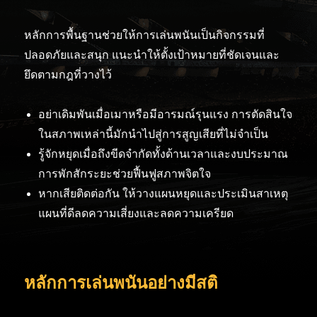
หลักการพื้นฐานช่วยให้การเล่นพนันเป็นกิจกรรมที่
ปลอดภัยและสนุก แนะนำให้ตั้งเป้าหมายที่ชัดเจนและ
ยึดตามกฎที่วางไว้
อย่าเดิมพันเมื่อเมาหรือมีอารมณ์รุนแรง การตัดสินใจ
ในสภาพเหล่านี้มักนำไปสู่การสูญเสียที่ไม่จำเป็น
รู้จักหยุดเมื่อถึงขีดจำกัดทั้งด้านเวลาและงบประมาณ
การพักสักระยะช่วยฟื้นฟูสภาพจิตใจ
หากเสียติดต่อกัน ให้วางแผนหยุดและประเมินสาเหตุ
แผนที่ดีลดความเสี่ยงและลดความเครียด
หลักการเล่นพนันอย่างมีสติ