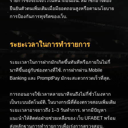
รายการซึ่งจะแจ้งไว้ในหน้าถอนเงิน. สมาชิกอาจต้อง
ยืนยันตัวตนเพิ่มเติมเมื่อมียอดถอนสูงหรือตามนโยบาย
การป้องกันการทุจริตของเว็บ.
ระยะเวลาในการทำรายการ
ระยะเวลาในการฝากมักเกิดขึ้นทันทีหรือภายในไม่กี่
นาทีขึ้นอยู่กับช่องทางที่ใช้. การฝากผ่าน Mobile
Banking และ PromptPay มักจะสะดวกรวดเร็วที่สุด.
การถอนอาจใช้เวลาหลายนาทีจนถึงไม่กี่ชั่วโมงหาก
เป็นระบบอัตโนมัติ. ในบางกรณีที่ต้องตรวจสอบเพิ่มเติม
ระยะเวลาอาจยาวถึง 1–3 วันทำการ. หากมีปัญหา
แนะนำให้ติดต่อฝ่ายช่วยเหลือของ เว็บ UFABET พร้อม
ส่งหลักฐานการทำรายการเพื่อเร่งการตรวจสอบ.