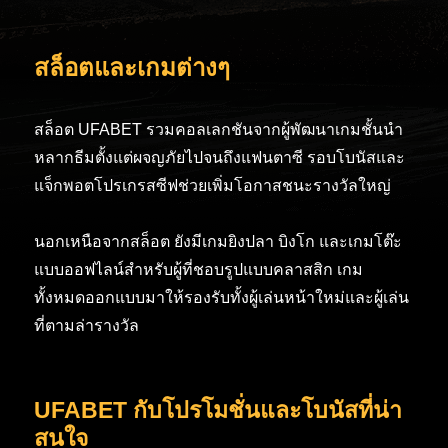
สล็อตและเกมต่างๆ
สล็อต UFABET รวมคอลเลกชันจากผู้พัฒนาเกมชั้นนำ
หลากธีมตั้งแต่ผจญภัยไปจนถึงแฟนตาซี รอบโบนัสและ
แจ็กพอตโปรเกรสซีฟช่วยเพิ่มโอกาสชนะรางวัลใหญ่
นอกเหนือจากสล็อต ยังมีเกมยิงปลา บิงโก และเกมโต๊ะ
แบบออฟไลน์สำหรับผู้ที่ชอบรูปแบบคลาสสิก เกม
ทั้งหมดออกแบบมาให้รองรับทั้งผู้เล่นหน้าใหม่และผู้เล่น
ที่ตามล่ารางวัล
UFABET กับโปรโมชั่นและโบนัสที่น่า
สนใจ