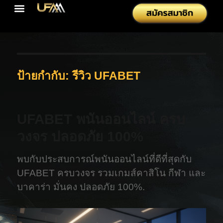
ป้ายกำกับ:
รีวิว UFABET
UFABET พนันออนไลน์ ครบ
วงจร ปลอดภัย 100%
พบกับประสบการณ์พนันออนไลน์ที่ดีที่สุดกับ
UFABET ครบวงจร รวมเกมส์คาสิโน กีฬา และ
บาคาร่า มั่นคง ปลอดภัย 100%.