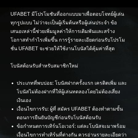
UFABET มีโปรโมชันที่ออกแบบมาเพื่อตอบโจทย์ผู้เล่น
ทุกรูปแบบ ไม่ว่าจะเป็นผู้เริ่มต้นหรือผู้เล่นประจำ ข้อ
เสนอเหล่านี้ช่วยเพิ่มมูลค่าให้การเดิมพันและสร้าง
โอกาสทำกำไรเพิ่มขึ้น การรู้รายละเอียดก่อนรับโปรโม
ชั่น UFABET จะช่วยให้ใช้งานโบนัสได้คุ้มค่าที่สุด
โบนัสต้อนรับสำหรับสมาชิกใหม่
ประเภทที่พบบ่อย: โบนัสฝากครั้งแรก เครดิตเพิ่ม และ
โบนัสไม่ต้องฝากที่ให้ผู้เล่นทดลองโดยไม่ต้องเสี่ยง
เงินเอง
เงื่อนไขการรับ: ผู้ที่ สมัคร UFABET ต้องทำตามขั้น
ตอนการยืนยันบัญชีก่อนรับโบนัสต้อนรับ
ข้อกำหนดการเทิร์นโอเวอร์: แต่ละโบนัสจะมาพร้อม
เงื่อนไขการทำเทิร์นที่ต่างกัน ควรอ่านรายละเอียดว่า