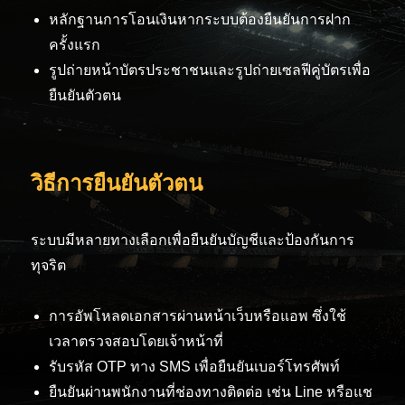
หลักฐานการโอนเงินหากระบบต้องยืนยันการฝาก
ครั้งแรก
รูปถ่ายหน้าบัตรประชาชนและรูปถ่ายเซลฟีคู่บัตรเพื่อ
ยืนยันตัวตน
วิธีการยืนยันตัวตน
ระบบมีหลายทางเลือกเพื่อยืนยันบัญชีและป้องกันการ
ทุจริต
การอัพโหลดเอกสารผ่านหน้าเว็บหรือแอพ ซึ่งใช้
เวลาตรวจสอบโดยเจ้าหน้าที่
รับรหัส OTP ทาง SMS เพื่อยืนยันเบอร์โทรศัพท์
ยืนยันผ่านพนักงานที่ช่องทางติดต่อ เช่น Line หรือแช