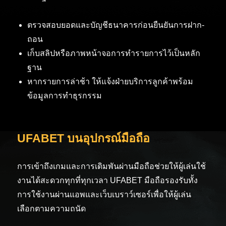
ตรวจสอบยอดและบัญชีธนาคารก่อนยืนยันการฝาก-
ถอน
เก็บสลิปหรือภาพหน้าจอการทำรายการไว้เป็นหลัก
ฐาน
หากรายการล่าช้า ให้แจ้งฝ่ายบริการลูกค้าพร้อม
ข้อมูลการทำธุรกรรม
UFABET บนอุปกรณ์มือถือ
การเข้าถึงเกมและการเดิมพันผ่านมือถือช่วยให้ผู้เล่นใช้
งานได้สะดวกทุกที่ทุกเวลา UFABET มือถือรองรับทั้ง
การใช้งานผ่านแอพและเว็บเบราว์เซอร์เพื่อให้ผู้เล่น
เลือกตามความถนัด