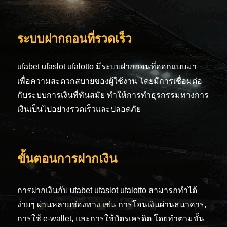
ระบบฝากถอนที่รวดเร็ว
ufabet ufaslot ufalotto มีระบบฝากถอนที่ออกแบบมา
เพื่อความสะดวกสบายของผู้ใช้งาน โดยมีการเชื่อมต่อ
กับระบบการเงินที่ทันสมัย ทำให้การทำธุรกรรมทางการ
เงินเป็นไปอย่างรวดเร็วและปลอดภัย
ขั้นตอนการฝากเงิน
การฝากเงินกับ ufabet ufaslot ufalotto สามารถทำได้
ง่ายๆ ผ่านหลายช่องทาง เช่น การโอนเงินผ่านธนาคาร,
การใช้ e-wallet, และการใช้บัตรเครดิต โดยทำตามขั้น