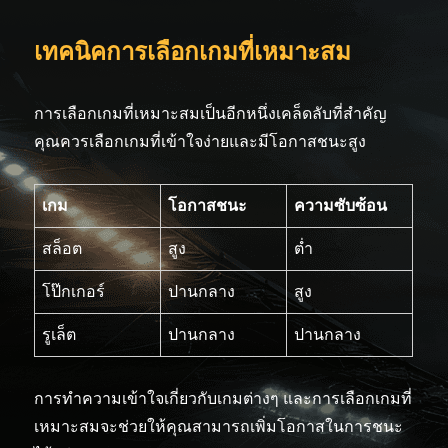
เทคนิคการเลือกเกมที่เหมาะสม
การเลือกเกมที่เหมาะสมเป็นอีกหนึ่งเคล็ดลับที่สำคัญ
คุณควรเลือกเกมที่เข้าใจง่ายและมีโอกาสชนะสูง
เกม
โอกาสชนะ
ความซับซ้อน
สล็อต
สูง
ต่ำ
โป๊กเกอร์
ปานกลาง
สูง
รูเล็ต
ปานกลาง
ปานกลาง
การทำความเข้าใจเกี่ยวกับเกมต่างๆ และการเลือกเกมที่
เหมาะสมจะช่วยให้คุณสามารถเพิ่มโอกาสในการชนะ