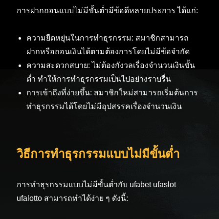
การฝากถอนแบบไม่มีขั้นต่ำมีข้อดีหลายประการ ได้แก่:
ความยืดหยุ่นในการทำธุรกรรม: สมาชิกสามารถ
ฝากหรือถอนเงินได้ตามต้องการโดยไม่มีข้อจำกัด
ความสะดวกสบาย: ไม่ต้องกังวลเรื่องจำนวนเงินขั้น
ต่ำ ทำให้การทำธุรกรรมเป็นไปอย่างราบรื่น
การเข้าถึงที่ง่ายขึ้น: สมาชิกใหม่สามารถเริ่มต้นการ
ทำธุรกรรมได้โดยไม่มีอุปสรรคเรื่องจำนวนเงิน
วิธีการทำธุรกรรมแบบไม่มีขั้นต่ำ
การทำธุรกรรมแบบไม่มีขั้นต่ำกับ ufabet ufaslot
ufalotto สามารถทำได้ง่าย ๆ ดังนี้: