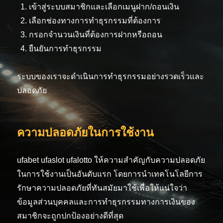
เข้าสู่ระบบสมาชิกและเลือกเมนูฝาก/ถอนเงิน
เลือกช่องทางการทำธุรกรรมที่ต้องการ
กรอกจำนวนเงินที่ต้องการฝากหรือถอน
ยืนยันการทำธุรกรรม
ระบบของเราจะดำเนินการทำธุรกรรมอย่างรวดเร็วและ
ปลอดภัย
ความปลอดภัยในการใช้งาน
ufabet ufaslot ufalotto ให้ความสำคัญกับความปลอดภัย
ในการใช้งานเป็นอันดับแรก โดยการนำเทคโนโลยีการ
รักษาความปลอดภัยที่ทันสมัยมาใช้เพื่อให้แน่ใจว่า
ข้อมูลส่วนบุคคลและการทำธุรกรรมทางการเงินของ
สมาชิกจะถูกปกป้องอย่างดีที่สุด