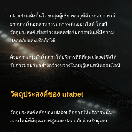
ufabet ก่อตั้งขึ้นโดยกลุ่มผู้เชี่ยวชาญที่มีประสบการณ์
ยาวนานในอุตสาหกรรมการพนันออนไลน์ โดยมี
วัตถุประสงค์เพื่อสร้างแพลตฟอร์มการพนันที่มีความ
ปลอดภัยและเชื่อถือได้
ด้วยความมุ่งมั่นในการให้บริการที่ดีที่สุด ufabet จึงได้
รับการยอมรับอย่างกว้างขวางในหมู่ผู้เล่นพนันออนไลน์
วัตถุประสงค์ของ ufabet
วัตถุประสงค์หลักของ ufabet คือการให้บริการพนัน
ออนไลน์ที่มีคุณภาพสูงและปลอดภัยสำหรับผู้เล่น