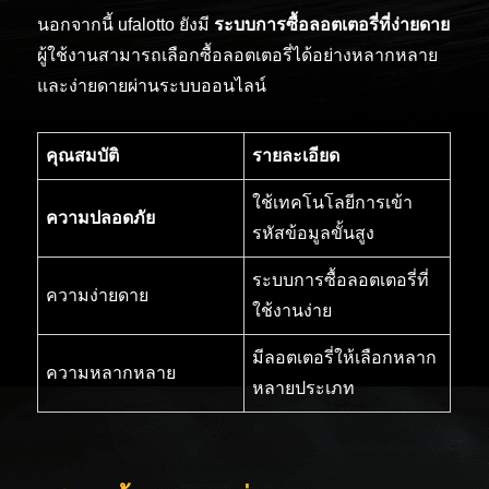
นอกจากนี้ ufalotto ยังมี
ระบบการซื้อลอตเตอรี่ที่ง่ายดาย
ผู้ใช้งานสามารถเลือกซื้อลอตเตอรี่ได้อย่างหลากหลาย
และง่ายดายผ่านระบบออนไลน์
คุณสมบัติ
รายละเอียด
ใช้เทคโนโลยีการเข้า
ความปลอดภัย
รหัสข้อมูลขั้นสูง
ระบบการซื้อลอตเตอรี่ที่
ความง่ายดาย
ใช้งานง่าย
มีลอตเตอรี่ให้เลือกหลาก
ความหลากหลาย
หลายประเภท