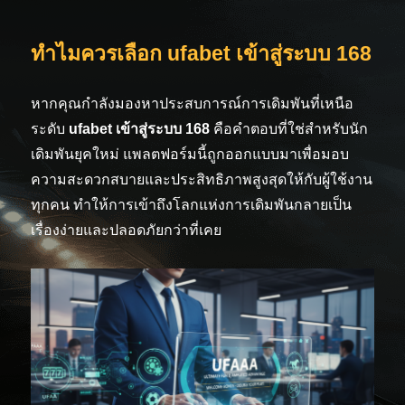
ทำไมควรเลือก ufabet เข้าสู่ระบบ 168
หากคุณกำลังมองหาประสบการณ์การเดิมพันที่เหนือ
ระดับ
ufabet เข้าสู่ระบบ 168
คือคำตอบที่ใช่สำหรับนัก
เดิมพันยุคใหม่ แพลตฟอร์มนี้ถูกออกแบบมาเพื่อมอบ
ความสะดวกสบายและประสิทธิภาพสูงสุดให้กับผู้ใช้งาน
ทุกคน ทำให้การเข้าถึงโลกแห่งการเดิมพันกลายเป็น
เรื่องง่ายและปลอดภัยกว่าที่เคย