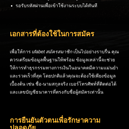
รอรับรหัสผ่านเพื่อเข้าใช้งานระบบได้ทันที
เอกสารที่ต้องใช้ในการสมัคร
เพื่อให้การ
ufabet สมัครสมาชิก
เป็นไปอย่างราบรื่น คุณ
ควรเตรียมข้อมูลพื้นฐานให้พร้อม ข้อมูลเหล่านี้จะช่วย
ให้การทำธุรกรรมทางการเงินในอนาคตมีความแม่นยำ
และรวดเร็วที่สุด โดยปกติแล้วคุณจะต้องใช้เพียงข้อมูล
เบื้องต้น เช่น ชื่อ-นามสกุลจริง เบอร์โทรศัพท์ที่ติดต่อได้
และเลขบัญชีธนาคารที่ตรงกับชื่อผู้สมัครเท่านั้น
การยืนยันตัวตนเพื่อรักษาความ
ปลอดภัย