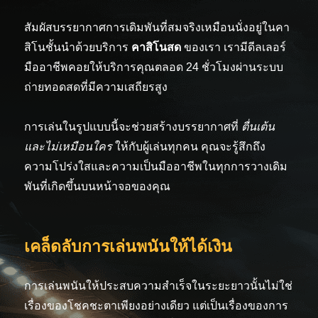
สัมผัสบรรยากาศการเดิมพันที่สมจริงเหมือนนั่งอยู่ในคา
สิโนชั้นนำด้วยบริการ
คาสิโนสด
ของเรา เรามีดีลเลอร์
มืออาชีพคอยให้บริการคุณตลอด 24 ชั่วโมงผ่านระบบ
ถ่ายทอดสดที่มีความเสถียรสูง
การเล่นในรูปแบบนี้จะช่วยสร้างบรรยากาศที่
ตื่นเต้น
และไม่เหมือนใคร
ให้กับผู้เล่นทุกคน คุณจะรู้สึกถึง
ความโปร่งใสและความเป็นมืออาชีพในทุกการวางเดิม
พันที่เกิดขึ้นบนหน้าจอของคุณ
เคล็ดลับการเล่นพนันให้ได้เงิน
การเล่นพนันให้ประสบความสำเร็จในระยะยาวนั้นไม่ใช่
เรื่องของโชคชะตาเพียงอย่างเดียว แต่เป็นเรื่องของการ