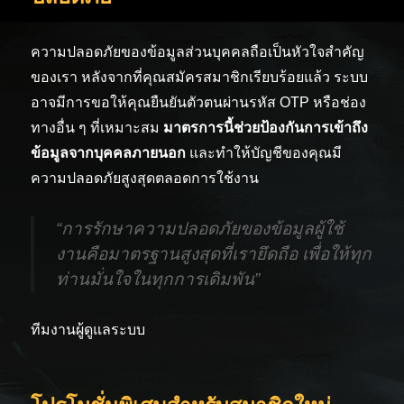
ความปลอดภัยของข้อมูลส่วนบุคคลถือเป็นหัวใจสำคัญ
ของเรา หลังจากที่คุณสมัครสมาชิกเรียบร้อยแล้ว ระบบ
อาจมีการขอให้คุณยืนยันตัวตนผ่านรหัส OTP หรือช่อง
ทางอื่น ๆ ที่เหมาะสม
มาตรการนี้ช่วยป้องกันการเข้าถึง
ข้อมูลจากบุคคลภายนอก
และทำให้บัญชีของคุณมี
ความปลอดภัยสูงสุดตลอดการใช้งาน
“การรักษาความปลอดภัยของข้อมูลผู้ใช้
งานคือมาตรฐานสูงสุดที่เรายึดถือ เพื่อให้ทุก
ท่านมั่นใจในทุกการเดิมพัน”
ทีมงานผู้ดูแลระบบ