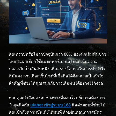
คุณทราบหรือไม่ว่าปัจจุบันกว่า 80% ของนักเดิมพันชาว
ไทยหันมาเลือกใช้แพลตฟอร์มออนไลน์ที่เน้นความ
ปลอดภัยเป็นอันดับหนึ่ง เพื่อสร้างโอกาสในการทำกำไร
ที่มั่นคง การเลือกเว็บไซต์ที่เชื่อถือได้จึงกลายเป็นหัวใจ
สำคัญที่ช่วยให้คุณสนุกกับการเดิมพันได้อย่างไร้กังวล
หากคุณกำลังมองหาช่องทางที่ตอบโจทย์ความต้องการ
ในยุคดิจิทัล
ufabet เข้าสู่ระบบ 168
คือคำตอบที่ช่วยให้
คุณเข้าถึงความบันเทิงได้ทันที ด้วยขั้นตอนการสมัคร