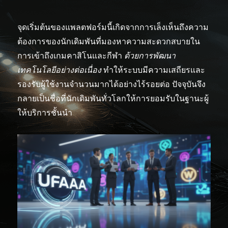
จุดเริ่มต้นของแพลตฟอร์มนี้เกิดจากการเล็งเห็นถึงความ
ต้องการของนักเดิมพันที่มองหาความสะดวกสบายใน
การเข้าถึงเกมคาสิโนและกีฬา
ด้วยการพัฒนา
เทคโนโลยีอย่างต่อเนื่อง
ทำให้ระบบมีความเสถียรและ
รองรับผู้ใช้งานจำนวนมากได้อย่างไร้รอยต่อ ปัจจุบันจึง
กลายเป็นชื่อที่นักเดิมพันทั่วโลกให้การยอมรับในฐานะผู้
ให้บริการชั้นนำ