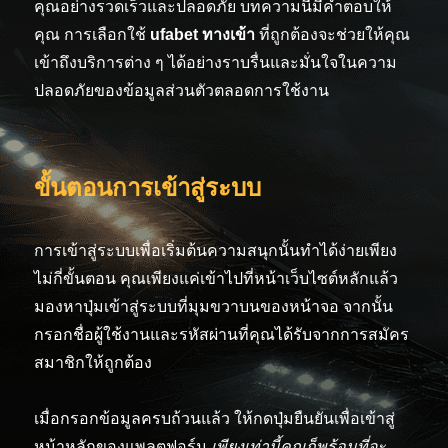
คุณอย่างรวดเร็วและปลอดภัย บทความนี้มีคำตอบให้
คุณ การเลือกใช้
ufabet ทางเข้า
ที่ถูกต้องจะช่วยให้คุณ
เข้าถึงบริการต่าง ๆ ได้อย่างราบรื่นและมั่นใจในความ
ปลอดภัยของข้อมูลส่วนตัวตลอดการใช้งาน
ขั้นตอนการเข้าสู่ระบบ
การเข้าสู่ระบบเพื่อเริ่มต้นความสนุกนั้นทำได้ง่ายเพียง
ไม่กี่ขั้นตอน คุณเพียงแค่เข้าไปที่หน้าเว็บไซต์หลักแล้ว
มองหาปุ่มเข้าสู่ระบบที่มุมขวาบนของหน้าจอ จากนั้น
กรอกชื่อผู้ใช้งานและรหัสผ่านที่คุณได้รับจากการสมัคร
สมาชิกให้ถูกต้อง
เมื่อกรอกข้อมูลครบถ้วนแล้ว ให้กดปุ่มยืนยันเพื่อเข้าสู่
หน้าหลักของแพลตฟอร์ม
เพียงเท่านี้คุณก็พร้อมที่จะ