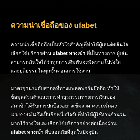
ความน่าเชื่อถือของ ufabet
ความน่าเชื่อถือถือเป็นหัวใจสำคัญที่ทำให้ผู้เล่นตัดสินใจ
เลือกใช้บริการผ่าน
ufabet ทางเข้า
ที่เป็นทางการ ผู้เล่น
สามารถมั่นใจได้ว่าทุกการเดิมพันจะมีความโปร่งใส
และยุติธรรมในทุกขั้นตอนการใช้งาน
มาตรฐานระดับสากลที่ทางแพลตฟอร์มยึดถือ ทำให้
ข้อมูลส่วนตัวและการทำธุรกรรมทางการเงินของ
สมาชิกได้รับการปกป้องอย่างเข้มงวด
ความมั่นคง
ทางการเงิน
จึงเป็นอีกหนึ่งปัจจัยที่ทำให้ผู้ใช้งานจำนวน
มากไว้วางใจและเลือกใช้บริการอย่างต่อเนื่องผ่าน
ufabet ทางเข้า
ที่ปลอดภัยที่สุดในปัจจุบัน