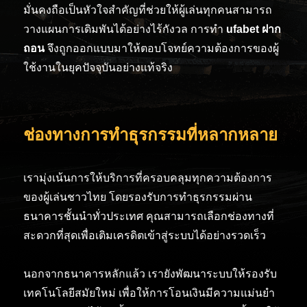
มั่นคงถือเป็นหัวใจสำคัญที่ช่วยให้ผู้เล่นทุกคนสามารถ
วางแผนการเดิมพันได้อย่างไร้กังวล การทำ
ufabet ฝาก
ถอน
จึงถูกออกแบบมาให้ตอบโจทย์ความต้องการของผู้
ใช้งานในยุคปัจจุบันอย่างแท้จริง
ช่องทางการทำธุรกรรมที่หลากหลาย
เรามุ่งเน้นการให้บริการที่ครอบคลุมทุกความต้องการ
ของผู้เล่นชาวไทย โดยรองรับการทำธุรกรรมผ่าน
ธนาคารชั้นนำทั่วประเทศ คุณสามารถเลือกช่องทางที่
สะดวกที่สุดเพื่อเติมเครดิตเข้าสู่ระบบได้อย่างรวดเร็ว
นอกจากธนาคารหลักแล้ว เรายังพัฒนาระบบให้รองรับ
เทคโนโลยีสมัยใหม่ เพื่อให้การโอนเงินมีความแม่นยำ