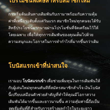
โปรโมชั่นพิเศษสำหรับสมาชิกใหม่
การเริ่มต้นเส้นทางเดิมพันกับเรามาพร้อมกับความคุ้ม
ค่าที่เหนือระดับตั้งแต่วันแรก สมาชิกใหม่ทุกคนจะได้รับ
สิทธิประโยชน์มากมายผ่านโปรโมชั่นที่จัดเตรียมไว้ให้
โดยเฉพาะ เพื่อให้ทุกการเดิมพันของคุณเต็มไปด้วย
ความสนุกและโอกาสในการทำกำไรที่มากขึ้นกว่าเดิม
โบนัสแรกเข้าที่น่าสนใจ
เรามอบ
โบนัสแรกเข้า
เพื่อช่วยเพิ่มทุนในการเดิมพันให้
กับผู้เล่นใหม่ทุกคนทันทีที่สมัครสมาชิกสำเร็จ เงินโบนัส
นี้เปรียบเสมือนตัวช่วยสำคัญที่ทำให้คุณมีโอกาสวาง
เดิมพันได้มากขึ้นและยาวนานขึ้น
ความคุ้มค่านี้ถือเป็น
จุดเริ่มต้นที่ดี
สำหรับการสร้างผลกำไรในระยะยาว