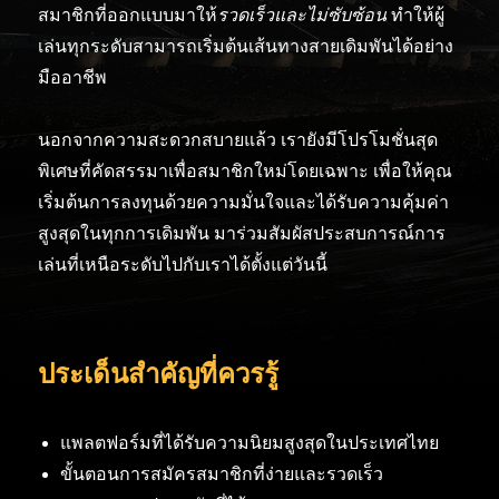
สมาชิกที่ออกแบบมาให้
รวดเร็วและไม่ซับซ้อน
ทำให้ผู้
เล่นทุกระดับสามารถเริ่มต้นเส้นทางสายเดิมพันได้อย่าง
มืออาชีพ
นอกจากความสะดวกสบายแล้ว เรายังมีโปรโมชั่นสุด
พิเศษที่คัดสรรมาเพื่อสมาชิกใหม่โดยเฉพาะ เพื่อให้คุณ
เริ่มต้นการลงทุนด้วยความมั่นใจและได้รับความคุ้มค่า
สูงสุดในทุกการเดิมพัน มาร่วมสัมผัสประสบการณ์การ
เล่นที่เหนือระดับไปกับเราได้ตั้งแต่วันนี้
ประเด็นสำคัญที่ควรรู้
แพลตฟอร์มที่ได้รับความนิยมสูงสุดในประเทศไทย
ขั้นตอนการสมัครสมาชิกที่ง่ายและรวดเร็ว