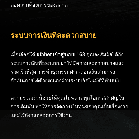
ต่อความต้องการของตลาด
ระบบการเงินที่สะดวกสบาย
เมื่อเลือกใช้
ufabet เข้าสู่ระบบ 168
คุณจะสัมผัสได้ถึง
ระบบการเงินที่ออกแบบมาให้มีความสะดวกสบายและ
รวดเร็วที่สุด การทำธุรกรรมฝาก-ถอนเงินสามารถ
ดำเนินการได้ด้วยตนเองผ่านระบบอัตโนมัติที่ทันสมัย
ความรวดเร็วนี้ช่วยให้คุณไม่พลาดทุกโอกาสสำคัญใน
การเดิมพัน ทำให้การจัดการเงินทุนของคุณเป็นเรื่องง่าย
และไร้กังวลตลอดการใช้งาน