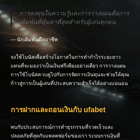
การลงทุนในความรู้และการวางแผนคือการ
เดิมพันที่คุ้มค่าที่สุดสำหรับผู้เล่นทุกคน
— นักเดิมพันมืออาชีพ
จงใช้โบนัสเพื่อสร้างโอกาสในการทำกำไรระยะยาว
แทนที่จะมองว่าเป็นเงินฟรีเพียงอย่างเดียว การวางแผน
การใช้โบนัสควบคู่ไปกับการจัดการเงินทุนจะช่วยให้คุณ
ก้าวสู่การเป็นผู้เล่นที่ประสบความสำเร็จได้อย่างแน่นอน
การฝากและถอนเงินกับ ufabet
พบกับประสบการณ์การทำธุรกรรมที่รวดเร็วและ
ปลอดภัยที่สุดกับแพลตฟอร์มของเรา ระบบการเงินที่