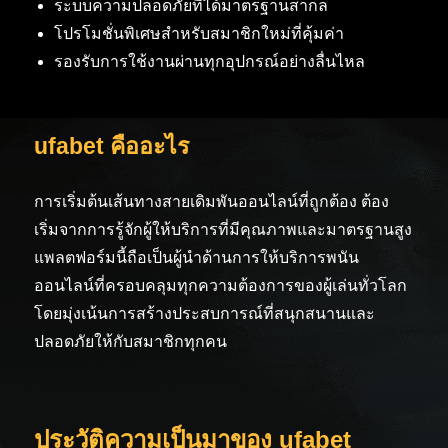
ระบบความปลอดภัยที่ได้มาตรฐานสากล
โปรโมชั่นพิเศษสำหรับสมาชิกใหม่ที่คุ้มค่า
รองรับการใช้งานผ่านทุกอุปกรณ์อย่างลื่นไหล
ufabet คืออะไร
การเริ่มต้นเส้นทางสายเดิมพันออนไลน์ที่ถูกต้อง ต้อง
เริ่มจากการรู้จักผู้ให้บริการที่มีคุณภาพและมาตรฐานสูง
แพลตฟอร์มนี้ถือเป็นผู้นำด้านการให้บริการพนัน
ออนไลน์ที่ครอบคลุมทุกความต้องการของผู้เล่นทั่วโลก
โดยมุ่งเน้นการสร้างประสบการณ์ที่สนุกสนานและ
ปลอดภัยให้กับสมาชิกทุกคน
ประวัติความเป็นมาของ ufabet