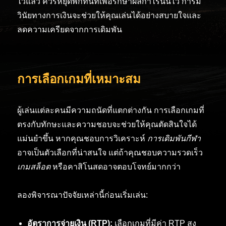
ไว้แล้ว ควรหยุดพักทันทีเพื่อรักษาผลกำไรนั้นไว้ การมี
วินัยทางการเงินจะช่วยให้คุณเล่นได้อย่างสบายใจและ
ลดความเครียดจากการเดิมพัน
การเลือกเกมที่เหมาะสม
ผู้เล่นแต่ละคนมีความถนัดที่แตกต่างกัน การเลือกเกมที่
ตรงกับทักษะและความชอบจะช่วยให้คุณตัดสินใจได้
แม่นยำขึ้น หากคุณชอบการวิเคราะห์
การเดิมพันกีฬา
อาจเป็นตัวเลือกที่น่าสนใจ แต่ถ้าคุณชอบความรวดเร็ว
เกมสล็อต
หรือคาสิโนสดอาจตอบโจทย์มากกว่า
ลองพิจารณาปัจจัยเหล่านี้ก่อนเริ่มเล่น:
อัตราการจ่ายเงิน (RTP):
เลือกเกมที่มีค่า RTP สูง