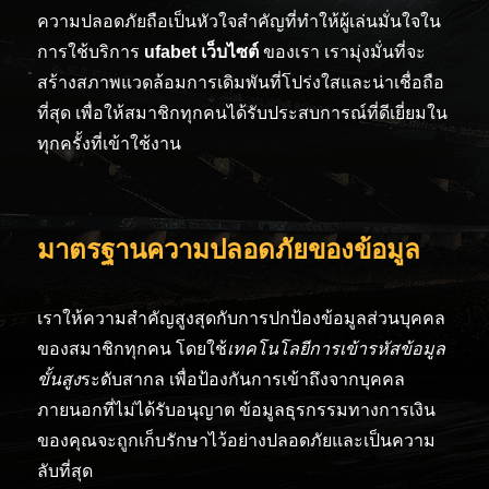
ความปลอดภัยถือเป็นหัวใจสำคัญที่ทำให้ผู้เล่นมั่นใจใน
การใช้บริการ
ufabet เว็บไซต์
ของเรา เรามุ่งมั่นที่จะ
สร้างสภาพแวดล้อมการเดิมพันที่โปร่งใสและน่าเชื่อถือ
ที่สุด เพื่อให้สมาชิกทุกคนได้รับประสบการณ์ที่ดีเยี่ยมใน
ทุกครั้งที่เข้าใช้งาน
มาตรฐานความปลอดภัยของข้อมูล
เราให้ความสำคัญสูงสุดกับการปกป้องข้อมูลส่วนบุคคล
ของสมาชิกทุกคน โดยใช้
เทคโนโลยีการเข้ารหัสข้อมูล
ขั้นสูง
ระดับสากล เพื่อป้องกันการเข้าถึงจากบุคคล
ภายนอกที่ไม่ได้รับอนุญาต ข้อมูลธุรกรรมทางการเงิน
ของคุณจะถูกเก็บรักษาไว้อย่างปลอดภัยและเป็นความ
ลับที่สุด