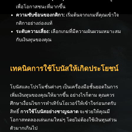
เพื่อโอกาสชนะที่มากขึ้น
ความซับซ้อนของกติกา:
เริ่มต้นจากเกมที่คุณเข้าใจ
กติกาอย่างถ่องแท้
ระดับความเสี่ยง:
เลือกเกมที่มีความผันผวนเหมาะสม
กับเงินทุนของคุณ
เทคนิคการใช้โบนัสให้เกิดประโยชน์
โบนัสและโปรโมชั่นต่างๆ เป็นเครื่องมือชั้นยอดในการ
เพิ่มเงินทุนของคุณให้มากขึ้น อย่างไรก็ตาม คุณควร
ศึกษาเงื่อนไขการทำเทิร์นโอเวอร์ให้เข้าใจก่อนกดรับ
สิทธิ์
การใช้โบนัสอย่างชาญฉลาด
จะช่วยให้คุณมี
โอกาสทดลองเล่นเกมใหม่ๆ โดยไม่ต้องใช้เงินทุนส่วน
ตัวมากเกินไป