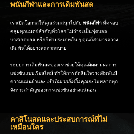
พนันกีฬาและการเดิมพันสด
เราเปิดโอกาสให้คุณร่วมสนุกไปกับ
พนันกีฬา
ที่ครอบ
คลุมทุกแมตช์สำคัญทั่วโลก ไม่ว่าจะเป็นฟุตบอล
บาสเกตบอล หรือกีฬาประเภทอื่น ๆ คุณก็สามารถวาง
เดิมพันได้อย่างสะดวกสบาย
ระบบการเดิมพันสดของเราช่วยให้คุณติดตามผลการ
แข่งขันแบบเรียลไทม์ ทำให้การตัดสินใจวางเดิมพันมี
ความแม่นยำและ
เร้าใจมากยิ่งขึ้น
คุณจะไม่พลาดทุก
จังหวะสำคัญของการแข่งขันอย่างแน่นอน
คาสิโนสดและประสบการณ์ที่ไม่
เหมือนใคร