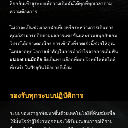
ล็อกอินเข้าสู่ระบบเพื่อวางเดิมพันได้ทุกที่ทุกเวลาตาม
ความต้องการ
ไม่ว่าจะเป็นช่วงเวลาพักเที่ยงหรือระหว่างการเดินทาง
คุณก็สามารถติดตามผลการแข่งขันและร่วมสนุกกับเกม
โปรดได้อย่างต่อเนื่อง การเข้าถึงที่รวดเร็วนี้ช่วยให้คุณ
ไม่พลาดทุกโอกาสสำคัญในการทำกำไรจากการเดิมพัน
ufabet บนมือถือ
จึงเป็นทางเลือกที่ตอบโจทย์ไลฟ์สไตล์
ที่เร่งรีบในปัจจุบันได้อย่างดีเยี่ยม
รองรับทุกระบบปฏิบัติการ
ระบบของเราถูกพัฒนาขึ้นด้วยเทคโนโลยีที่ทันสมัยเพื่อ
ให้มั่นใจว่าผู้ใช้งานทุกคนจะได้รับประสบการณ์ที่ราบ