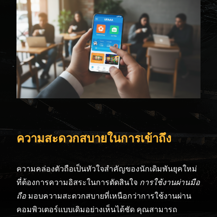
ความสะดวกสบายในการเข้าถึง
ความคล่องตัวถือเป็นหัวใจสำคัญของนักเดิมพันยุคใหม่
ที่ต้องการความอิสระในการตัดสินใจ
การใช้งานผ่านมือ
ถือ
มอบความสะดวกสบายที่เหนือกว่าการใช้งานผ่าน
คอมพิวเตอร์แบบเดิมอย่างเห็นได้ชัด คุณสามารถ