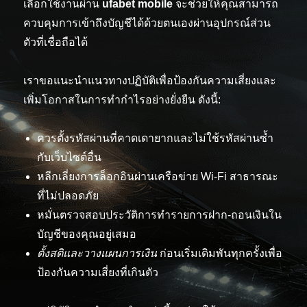
เลือกใช้งานผ่าน
ufabet mobile
จะช่วยให้คุณสามารถ
ควบคุมการเข้าถึงบัญชีได้ด้วยตนเองผ่านอุปกรณ์ส่วน
ตัวที่เชื่อถือได้
เราขอแนะนำแนวทางปฏิบัติเพื่อป้องกันความเสี่ยงและ
เพิ่มโอกาสในการทำกำไรอย่างยั่งยืน ดังนี้:
ควรตั้งรหัสผ่านที่คาดเดายากและไม่ใช้รหัสผ่านซ้ำ
กับเว็บไซต์อื่น
หลีกเลี่ยงการล็อกอินผ่านเครือข่าย Wi-Fi สาธารณะ
ที่ไม่ปลอดภัย
หมั่นตรวจสอบประวัติการทำรายการฝาก-ถอนเงินใน
บัญชีของคุณอยู่เสมอ
ตั้งสติและวางแผนการเงิน
ก่อนเริ่มเดิมพันทุกครั้งเพื่อ
ป้องกันความเสี่ยงที่เกินตัว