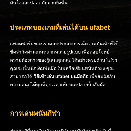
มั่นใจและปลอดภัยมากยิ่งขึ้น
ประเภทของเกมที่เล่นได้บน ufabet
แพลตฟอร์มของเรามอบประสบการณ์ความบันเทิงที่ไร้
ขีดจำกัดผ่านเกมหลากหลายรูปแบบ เพื่อตอบโจทย์
ความต้องการของผู้เล่นทุกกลุ่มได้อย่างครบถ้วน ไม่ว่า
คุณจะเป็นนักเดิมพันมือใหม่หรือเซียนพนันตัวยง คุณ
สามารถใช้
วิธีเข้าเล่น ufabet บนมือถือ
เพื่อสัมผัสกับ
ความสนุกได้ทุกที่ทุกเวลาเพียงแค่ปลายนิ้วสัมผัส
การเล่นพนันกีฬา