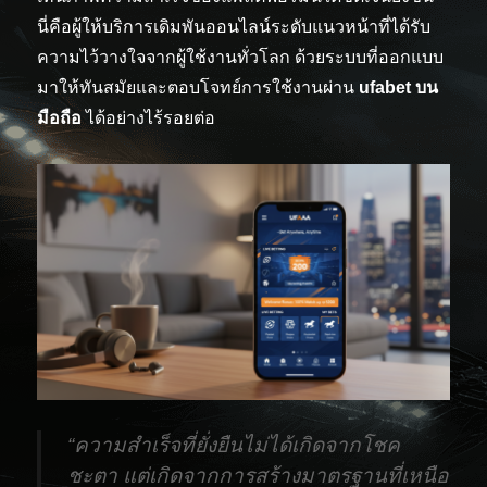
นี่คือผู้ให้บริการเดิมพันออนไลน์ระดับแนวหน้าที่ได้รับ
ความไว้วางใจจากผู้ใช้งานทั่วโลก ด้วยระบบที่ออกแบบ
มาให้ทันสมัยและตอบโจทย์การใช้งานผ่าน
ufabet บน
มือถือ
ได้อย่างไร้รอยต่อ
“ความสำเร็จที่ยั่งยืนไม่ได้เกิดจากโชค
ชะตา แต่เกิดจากการสร้างมาตรฐานที่เหนือ