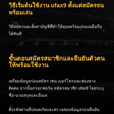
วิธีเริ่มต้นใช้งาน ufax9 ตั้งแต่สมัครจน
พร้อมเล่น
วิธีสมัครและตั้งค่าบัญชีที่ทำให้คุณพร้อมเล่นบนมือถือ
ได้ทันที
ขั้นตอนสมัครสมาชิกและยืนยันตัวตน
ให้พร้อมใช้งาน
เตรียมข้อมูลก่อนสมัคร เช่น เบอร์โทรและช่องทาง
ติดต่อ จากนั้นกรอกฟอร์ม สมัครสมาชิก ufax9 โดยระบุ
ชื่อ-นามสกุลและอีเมล
ตั้งรหัสผ่านที่ปลอดภัยและตรวจสอบข้อมูลก่อนยืนยัน