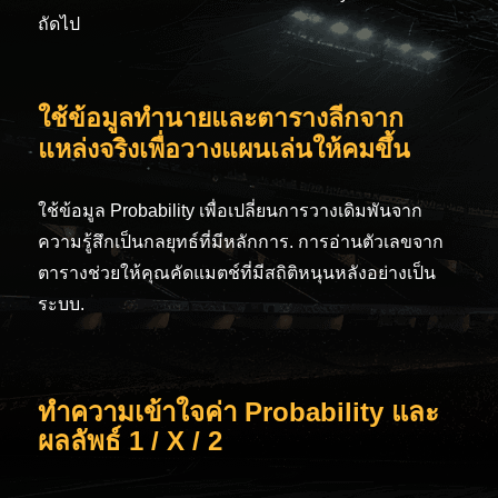
ถัดไป
ใช้ข้อมูลทำนายและตารางลีกจาก
แหล่งจริงเพื่อวางแผนเล่นให้คมขึ้น
ใช้ข้อมูล Probability เพื่อเปลี่ยนการวางเดิมพันจาก
ความรู้สึกเป็นกลยุทธ์ที่มีหลักการ. การอ่านตัวเลขจาก
ตารางช่วยให้คุณคัดแมตช์ที่มีสถิติหนุนหลังอย่างเป็น
ระบบ.
ทำความเข้าใจค่า Probability และ
ผลลัพธ์ 1 / X / 2