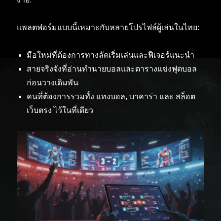
แพลตฟอร์มแบบนี้เหมาะกับหลายโปรไฟล์ผู้เล่นในไทย:
มือใหม่ที่ต้องการทางลัดเริ่มเล่นและฟีเจอร์แนะนำ
สายจริงจังที่อ่านทำนายบอลและตารางแข่งฟุตบอล
ก่อนวางเดิมพัน
คนที่ต้องการรวมทั้ง แทงบอล, บาคาร่า และ สล็อต
เว็บตรง ไว้ในที่เดียว