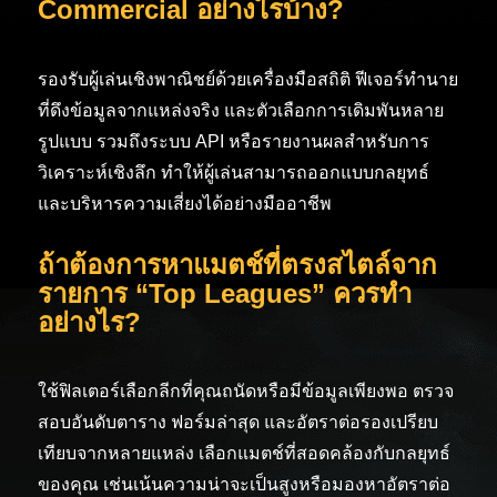
Commercial อย่างไรบ้าง?
รองรับผู้เล่นเชิงพาณิชย์ด้วยเครื่องมือสถิติ ฟีเจอร์ทำนาย
ที่ดึงข้อมูลจากแหล่งจริง และตัวเลือกการเดิมพันหลาย
รูปแบบ รวมถึงระบบ API หรือรายงานผลสำหรับการ
วิเคราะห์เชิงลึก ทำให้ผู้เล่นสามารถออกแบบกลยุทธ์
และบริหารความเสี่ยงได้อย่างมืออาชีพ
ถ้าต้องการหาแมตช์ที่ตรงสไตล์จาก
รายการ “Top Leagues” ควรทำ
อย่างไร?
ใช้ฟิลเตอร์เลือกลีกที่คุณถนัดหรือมีข้อมูลเพียงพอ ตรวจ
สอบอันดับตาราง ฟอร์มล่าสุด และอัตราต่อรองเปรียบ
เทียบจากหลายแหล่ง เลือกแมตช์ที่สอดคล้องกับกลยุทธ์
ของคุณ เช่นเน้นความน่าจะเป็นสูงหรือมองหาอัตราต่อ