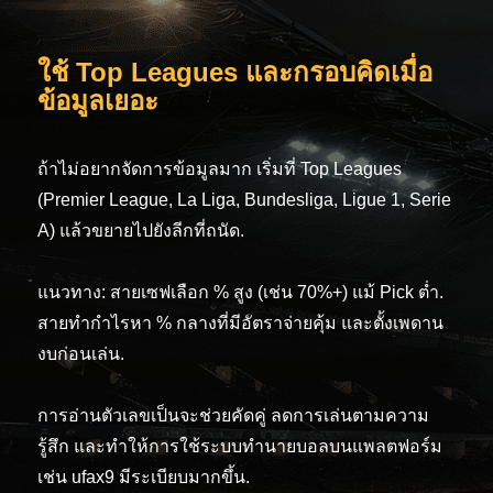
ใช้ Top Leagues และกรอบคิดเมื่อ
ข้อมูลเยอะ
ถ้าไม่อยากจัดการข้อมูลมาก เริ่มที่ Top Leagues
(Premier League, La Liga, Bundesliga, Ligue 1, Serie
A) แล้วขยายไปยังลีกที่ถนัด.
แนวทาง: สายเซฟเลือก % สูง (เช่น 70%+) แม้ Pick ต่ำ.
สายทำกำไรหา % กลางที่มีอัตราจ่ายคุ้ม และตั้งเพดาน
งบก่อนเล่น.
การอ่านตัวเลขเป็นจะช่วยคัดคู่ ลดการเล่นตามความ
รู้สึก และทำให้การใช้ระบบทำนายบอลบนแพลตฟอร์ม
เช่น ufax9 มีระเบียบมากขึ้น.