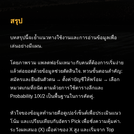
สรุป
บทสรุปนี้จะย้ำแนวทางใช้งานและการอ่านข้อมูลเพื่อ
เล่นอย่างมีแผน.
โดยภาพรวม แพลตฟอร์มเหมาะกับคนที่ต้องการเริ่มง่าย
แล้วต่อยอดด้วยข้อมูลช่วยตัดสินใจ. ทวนขั้นตอนสำคัญ:
สมัครและยืนยันตัวตน → ตั้งค่าบัญชีให้พร้อม → เลือก
หมวดเกมที่ถนัด ตามด้วยการใช้ตารางลีกและ
Probability 1/X/2 เป็นพื้นฐานในการคัดคู่.
หัวใจของข้อมูลทำนายคือดูเปอร์เซ็นต์เพื่อประเมินแนว
โน้ม และเปรียบเทียบกับอัตรา Pick เพื่อชั่งความคุ้มค่า.
ระวังผลเสมอ (X) เมื่อค่าของ X สูง และเริ่มจาก Top