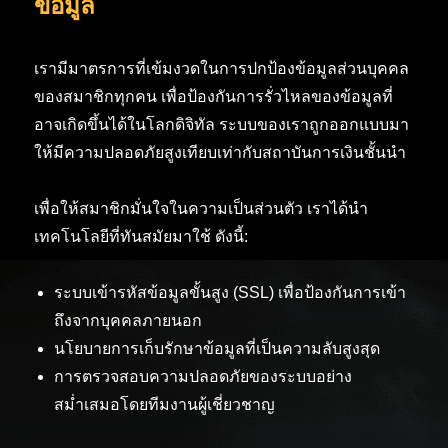
ข้อมูล
เรามีมาตรการที่เข้มงวดในการปกป้องข้อมูลส่วนบุคคล
ของสมาชิกทุกคน เพื่อป้องกันการรั่วไหลของข้อมูลที่
อาจเกิดขึ้นได้ในโลกดิจิทัล ระบบของเราถูกออกแบบมา
ให้มีความปลอดภัยสูงเทียบเท่ากับสถาบันการเงินชั้นนำ
เพื่อให้สมาชิกมั่นใจในความเป็นส่วนตัว เราได้นำ
เทคโนโลยีที่ทันสมัยมาใช้ ดังนี้:
ระบบเข้ารหัสข้อมูลขั้นสูง (SSL) เพื่อป้องกันการเข้า
ถึงจากบุคคลภายนอก
นโยบายการเก็บรักษาข้อมูลที่เป็นความลับสูงสุด
การตรวจสอบความปลอดภัยของระบบอย่าง
สม่ำเสมอโดยทีมงานผู้เชี่ยวชาญ