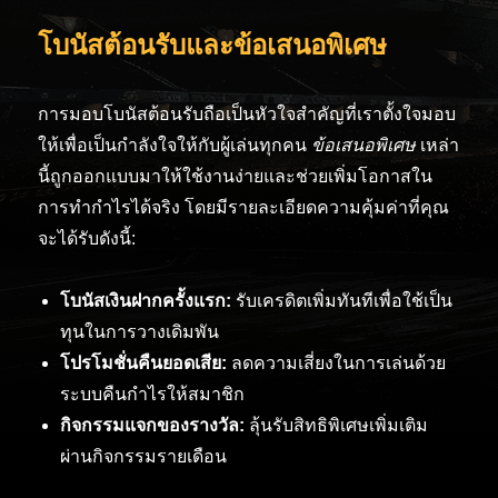
โบนัสต้อนรับและข้อเสนอพิเศษ
การมอบโบนัสต้อนรับถือเป็นหัวใจสำคัญที่เราตั้งใจมอบ
ให้เพื่อเป็นกำลังใจให้กับผู้เล่นทุกคน
ข้อเสนอพิเศษ
เหล่า
นี้ถูกออกแบบมาให้ใช้งานง่ายและช่วยเพิ่มโอกาสใน
การทำกำไรได้จริง โดยมีรายละเอียดความคุ้มค่าที่คุณ
จะได้รับดังนี้:
โบนัสเงินฝากครั้งแรก:
รับเครดิตเพิ่มทันทีเพื่อใช้เป็น
ทุนในการวางเดิมพัน
โปรโมชั่นคืนยอดเสีย:
ลดความเสี่ยงในการเล่นด้วย
ระบบคืนกำไรให้สมาชิก
กิจกรรมแจกของรางวัล:
ลุ้นรับสิทธิพิเศษเพิ่มเติม
ผ่านกิจกรรมรายเดือน