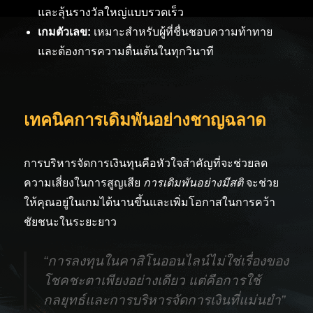
และลุ้นรางวัลใหญ่แบบรวดเร็ว
เกมตัวเลข:
เหมาะสำหรับผู้ที่ชื่นชอบความท้าทาย
และต้องการความตื่นเต้นในทุกวินาที
เทคนิคการเดิมพันอย่างชาญฉลาด
การบริหารจัดการเงินทุนคือหัวใจสำคัญที่จะช่วยลด
ความเสี่ยงในการสูญเสีย
การเดิมพันอย่างมีสติ
จะช่วย
ให้คุณอยู่ในเกมได้นานขึ้นและเพิ่มโอกาสในการคว้า
ชัยชนะในระยะยาว
“การลงทุนในคาสิโนออนไลน์ไม่ใช่เรื่องของ
โชคชะตาเพียงอย่างเดียว แต่คือการใช้
กลยุทธ์และการบริหารจัดการเงินที่แม่นยำ”