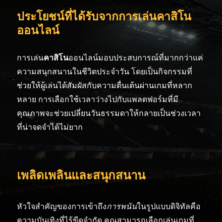
ประโยชน์ที่ได้รับจากการเล่นคาสิโน
ออนไลน์
การเล่น
คาสิโน
ออนไลน์มอบประสบการณ์ที่มากกว่าแค่
ความสนุกสนานในชีวิตประจำวัน โดยเป็นกิจกรรมที่
ช่วยให้ผู้เล่นได้สัมผัสกับความตื่นเต้นผ่านเกมที่หลาก
หลาย การเลือกใช้เวลาว่างไปกับแพลตฟอร์มที่มี
คุณภาพจะช่วยเปลี่ยนวันธรรมดาให้กลายเป็นช่วงเวลา
ที่น่าจดจำได้ไม่ยาก
เพลิดเพลินและสนุกสนาน
หัวใจสำคัญของการเข้าถึง
การพนัน
ในรูปแบบดิจิทัลคือ
ความบันเทิงที่ไร้ขีดจำกัด คุณสามารถเลือกเล่นเกมที่