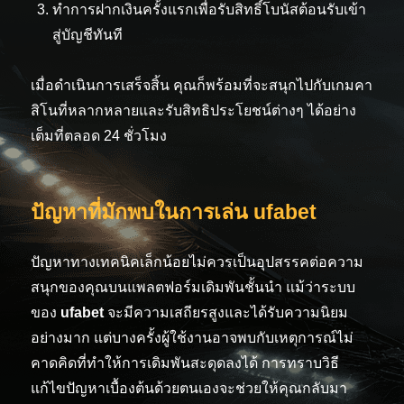
ทำการฝากเงินครั้งแรกเพื่อรับสิทธิ์โบนัสต้อนรับเข้า
สู่บัญชีทันที
เมื่อดำเนินการเสร็จสิ้น คุณก็พร้อมที่จะสนุกไปกับเกมคา
สิโนที่หลากหลายและรับสิทธิประโยชน์ต่างๆ ได้อย่าง
เต็มที่ตลอด 24 ชั่วโมง
ปัญหาที่มักพบในการเล่น ufabet
ปัญหาทางเทคนิคเล็กน้อยไม่ควรเป็นอุปสรรคต่อความ
สนุกของคุณบนแพลตฟอร์มเดิมพันชั้นนำ แม้ว่าระบบ
ของ
ufabet
จะมีความเสถียรสูงและได้รับความนิยม
อย่างมาก แต่บางครั้งผู้ใช้งานอาจพบกับเหตุการณ์ไม่
คาดคิดที่ทำให้การเดิมพันสะดุดลงได้ การทราบวิธี
แก้ไขปัญหาเบื้องต้นด้วยตนเองจะช่วยให้คุณกลับมา