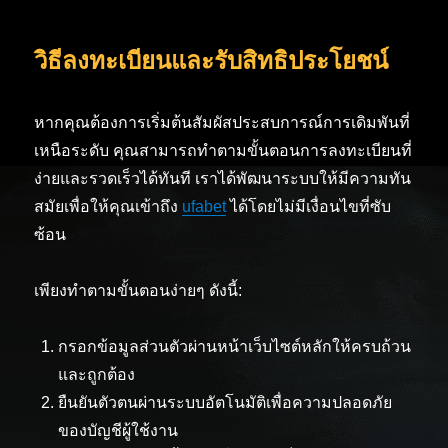
วิธีลงทะเบียนและรับสิทธิประโยชน์
หากคุณต้องการเริ่มต้นสัมผัสประสบการณ์การเดิมพันที่
เหนือระดับ คุณสามารถทำตามขั้นตอนการลงทะเบียนที่
ง่ายและรวดเร็วได้ทันที เราได้พัฒนาระบบให้มีความทัน
สมัยเพื่อให้คุณเข้าถึง
ufabet
ได้โดยไม่มีเงื่อนไขที่ซับ
ซ้อน
เพียงทำตามขั้นตอนง่ายๆ ดังนี้:
กรอกข้อมูลส่วนตัวผ่านหน้าเว็บไซต์หลักให้ครบถ้วน
และถูกต้อง
ยืนยันตัวตนผ่านระบบอัตโนมัติเพื่อความปลอดภัย
ของบัญชีผู้ใช้งาน