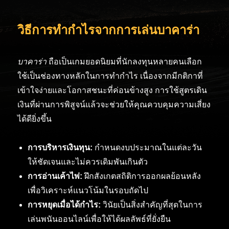
วิธีการทำกำไรจากการเล่นบาคาร่า
บาคาร่า
ถือเป็นเกมยอดนิยมที่นักลงทุนหลายคนเลือก
ใช้เป็นช่องทางหลักในการทำกำไร เนื่องจากมีกติกาที่
เข้าใจง่ายและโอกาสชนะที่ค่อนข้างสูง การใช้สูตรเดิน
เงินที่ผ่านการพิสูจน์แล้วจะช่วยให้คุณควบคุมความเสี่ยง
ได้ดียิ่งขึ้น
การบริหารเงินทุน:
กำหนดงบประมาณในแต่ละวัน
ให้ชัดเจนและไม่ควรเดิมพันเกินตัว
การอ่านเค้าไพ่:
ฝึกสังเกตสถิติการออกผลย้อนหลัง
เพื่อวิเคราะห์แนวโน้มในรอบถัดไป
การหยุดเมื่อได้กำไร:
วินัยเป็นสิ่งสำคัญที่สุดในการ
เล่นพนันออนไลน์เพื่อให้ได้ผลลัพธ์ที่ยั่งยืน