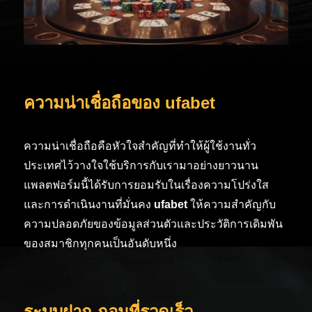
ความน่าเชื่อถือของ ufabet
ความน่าเชื่อถือคือหัวใจสำคัญที่ทำให้ผู้ใช้งานทั่ว
ประเทศไว้วางใจใช้บริการกับเรามาอย่างยาวนาน
แพลตฟอร์มนี้ได้รับการยอมรับในเรื่องความโปร่งใส
และการดำเนินงานที่มั่นคง
ufabet
ให้ความสำคัญกับ
ความปลอดภัยของข้อมูลส่วนตัวและประวัติการเดิมพัน
ของสมาชิกทุกคนเป็นอันดับหนึ่ง
ระบบฝาก-ถอนที่รวดเร็ว