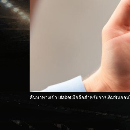
ค้นหาทางเข้า ufabet มือถือสำหรับการเดิมพันออนไ