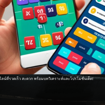
ลน์ที่รวดเร็ว สะดวก พร้อมบทวิเคราะห์และโปรโมชั่นเด็ด!