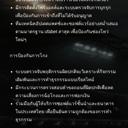
มีการติดตั้งไฟร์วอลล์และระบบตรวจจับการบุกรุก
เพื่อป้องกันการเข้าถึงที่ไม่ได้รับอนุญาต
ทีมเทคนิคอัปเดตแพตช์และซอฟต์แวร์อย่างสม่ำเสมอ
ตามมาตรฐาน ufabet ล่าสุด เพื่อป้องกันช่องโหว่
ใหม่ๆ
การป้องกันการโกง
ระบบตรวจจับพฤติกรรมผิดปกติจะวิเคราะห์กิจกรรม
เดิมพันและการทำธุรกรรมแบบเรียลไทม์
มีกระบวนการตรวจสอบคำขอถอนที่ผิดปกติเพื่อลด
ความเสี่ยงการฉ้อโกงและการฟอกเงิน
ร่วมมือกับผู้ให้บริการซอฟต์แวร์ชั้นนำและธนาคาร
ในประเทศไทย เพื่อยืนยันความถูกต้องของการทำ
ธุรกรรม