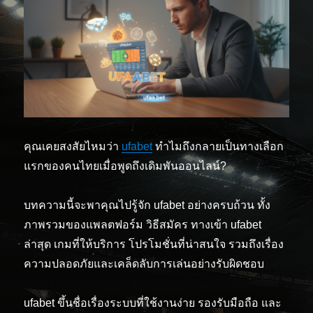
คุณเคยสงสัยไหมว่า
ufabet
ทำไมถึงกลายเป็นทางเลือก
แรกของคนไทยเมื่อพูดถึงเดิมพันออนไลน์?
บทความนี้จะพาคุณไปรู้จัก ufabet อย่างครบถ้วน ทั้ง
ภาพรวมของแพลตฟอร์ม วิธีสมัคร ทางเข้า ufabet
ล่าสุด เกมที่ให้บริการ โปรโมชั่นที่น่าสนใจ รวมถึงเรื่อง
ความปลอดภัยและเคล็ดลับการเล่นอย่างรับผิดชอบ
ufabet ขึ้นชื่อเรื่องระบบที่ใช้งานง่าย รองรับมือถือ และ