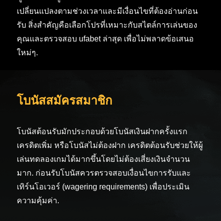
เปลี่ยนแปลงตามช่วงเวลาและมีเงื่อนไขที่ต้องอ่านก่อน
รับ สิ่งสำคัญคือเลือกโปรที่เหมาะกับสไตล์การเล่นของ
คุณและตรวจสอบ ufabet ล่าสุด เพื่อไม่พลาดข้อเสนอ
ใหม่ๆ.
โบนัสสมัครสมาชิก
โบนัสต้อนรับมักประกอบด้วยโบนัสเงินฝากครั้งแรก
เครดิตเพิ่ม หรือโบนัสไม่ต้องฝาก เครดิตต้อนรับช่วยให้ผู้
เล่นทดลองเกมได้มากขึ้นโดยไม่ต้องเสี่ยงเงินจำนวน
มาก. ก่อนรับโบนัสควรตรวจสอบเงื่อนไขการรับและ
เทิร์นโอเวอร์ (wagering requirements) เพื่อประเมิน
ความคุ้มค่า.