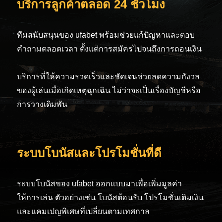
บริการลูกค้าตลอด 24 ชั่วโมง
ทีมสนับสนุนของ ufabet พร้อมช่วยแก้ปัญหาและตอบ
คำถามตลอดเวลา ตั้งแต่การสมัครไปจนถึงการถอนเงิน
บริการที่ให้ความรวดเร็วและชัดเจนช่วยลดความกังวล
ของผู้เล่นเมื่อเกิดเหตุฉุกเฉิน ไม่ว่าจะเป็นเรื่องบัญชีหรือ
การวางเดิมพัน
ระบบโบนัสและโปรโมชั่นที่ดี
ระบบโบนัสของ ufabet ออกแบบมาเพื่อเพิ่มมูลค่า
ให้การเล่น ตัวอย่างเช่น โบนัสต้อนรับ โปรโมชั่นเติมเงิน
และแคมเปญพิเศษที่เปลี่ยนตามเทศกาล