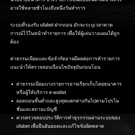
อาจใช้หลายชั่วโมงถึงหนึ่งวันทำการ
ระบบที่รองรับ ufabet ฝากถอน มักจะระบุเวลาคาด
การณ์ไว้ในหน้าทำรายการ เพื่อให้ผู้เล่นวางแผนได้ถูก
ต้อง
ค่าธรรมเนียมและข้อจำกัดอาจมีผลต่อการทำรายการ
แนะนำให้ตรวจสอบเงื่อนไขปัจจุบันก่อนโอน
ค่าธรรมเนียมบางรายการอาจเรียกเก็บโดยธนาคาร
หรือผู้ให้บริการ e-wallet
ยอดถอนขั้นต่ำและสูงสุดแตกต่างกันไปตามโปรโม
ชั่นและสถานะบัญชี
ควรตรวจสอบประวัติการทำธุรกรรมผ่านระบบของ
ufabet เพื่อยืนยันยอดและแก้ไขข้อผิดพลาด