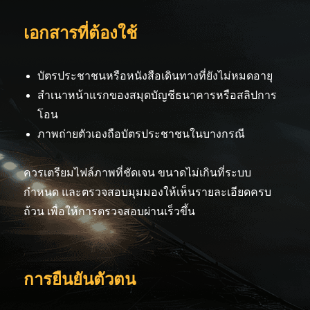
เอกสารที่ต้องใช้
บัตรประชาชนหรือหนังสือเดินทางที่ยังไม่หมดอายุ
สำเนาหน้าแรกของสมุดบัญชีธนาคารหรือสลิปการ
โอน
ภาพถ่ายตัวเองถือบัตรประชาชนในบางกรณี
ควรเตรียมไฟล์ภาพที่ชัดเจน ขนาดไม่เกินที่ระบบ
กำหนด และตรวจสอบมุมมองให้เห็นรายละเอียดครบ
ถ้วน เพื่อให้การตรวจสอบผ่านเร็วขึ้น
การยืนยันตัวตน