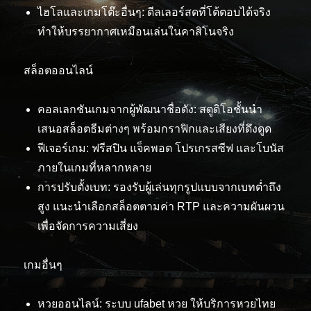
ไฮโลและเกมโต๊ะอื่นๆ: ดีลเลอร์สดที่โต้ตอบได้จริง
ทำให้บรรยากาศเหมือนเล่นในคาสิโนจริง
สล็อตออนไลน์
คอลเลกชันเกมจากผู้พัฒนาชื่อดัง: สตูดิโอชั้นนำ
เสนอสล็อตธีมต่างๆ พร้อมกราฟิกและเสียงที่ดึงดูด
ฟีเจอร์เกม: ฟรีสปิน แจ็คพอต โปรเกรสซีฟ และโบนัส
ภายในเกมที่หลากหลาย
การปรับตั้งเบท: รองรับผู้เล่นทุกรูปแบบจากเบทต่ำถึง
สูง แนะนำเลือกสล็อตตามค่า RTP และความผันผวน
เพื่อจัดการความเสี่ยง
เกมอื่นๆ
หวยออนไลน์: ระบบ ufabet หวย ให้บริการหวยไทย