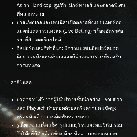
Asian Handicap, สูง/ต่ำ, มิกซ์พาเลย์ และตลาดพิเศษ
ที่หลากหลาย
บาสเก็ตบอลและเทนนิส: เปิดตลาดทั้งแบบแมตช์ต่อ
แมตช์และการแทงสด (Live Betting) พร้อมอัตราต่อ
รองที่อัปเดตเรียลไทม์
อีสปอร์ตและกีฬาอื่นๆ: มีการแข่งขันอีสปอร์ตยอด
นิยม รวมถึงแฮนด์บอลและกีฬาเฉพาะทางที่รองรับ
การแทงสด
คาสิโนสด
บาคาร่า: โต๊ะจากผู้ให้บริการชั้นนำอย่าง Evolution
และ Playtech ถ่ายทอดด้วยสตรีมความคมชัดสูง
พร้อมตัวเลือกวางเดิมพันหลายแบบ
รูเล็ตและแบล็คแจ็ค: รูปแบบยุโรปและอเมริกัน รวม
ถึงโต๊ะที่มีตัวเลือกข้างเคียงเพื่อความหลากหลาย