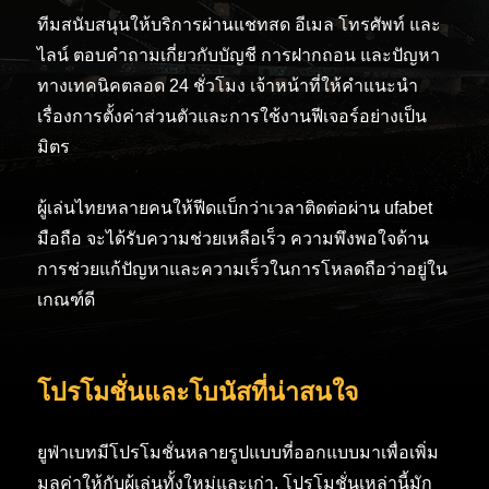
ทีมสนับสนุนให้บริการผ่านแชทสด อีเมล โทรศัพท์ และ
ไลน์ ตอบคำถามเกี่ยวกับบัญชี การฝากถอน และปัญหา
ทางเทคนิคตลอด 24 ชั่วโมง เจ้าหน้าที่ให้คำแนะนำ
เรื่องการตั้งค่าส่วนตัวและการใช้งานฟีเจอร์อย่างเป็น
มิตร
ผู้เล่นไทยหลายคนให้ฟีดแบ็กว่าเวลาติดต่อผ่าน ufabet
มือถือ จะได้รับความช่วยเหลือเร็ว ความพึงพอใจด้าน
การช่วยแก้ปัญหาและความเร็วในการโหลดถือว่าอยู่ใน
เกณฑ์ดี
โปรโมชั่นและโบนัสที่น่าสนใจ
ยูฟ่าเบทมีโปรโมชั่นหลายรูปแบบที่ออกแบบมาเพื่อเพิ่ม
มูลค่าให้กับผู้เล่นทั้งใหม่และเก่า. โปรโมชั่นเหล่านี้มัก