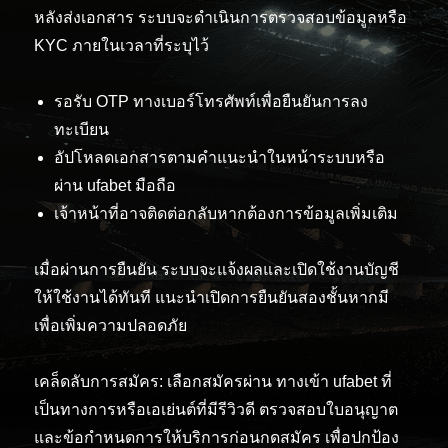
หลังส่งเอกสาร ระบบจะดำเนินการตรวจสอบข้อมูลหรือ
KYC ภายในเวลาที่ระบุไว้
รอรับ OTP ทางเบอร์โทรศัพท์เพื่อยืนยันการลง
ทะเบียน
อัปโหลดเอกสารตามคำแนะนำในหน้าระบบหรือ
ผ่าน ufabet มือถือ
เจ้าหน้าที่อาจติดต่อกลับหากต้องการข้อมูลเพิ่มเติม
เมื่อผ่านการยืนยัน ระบบจะแจ้งผลและเปิดใช้งานบัญชี
ให้ใช้งานได้ทันที แนะนำเปิดการยืนยันสองชั้นหากมี
เพื่อเพิ่มความปลอดภัย
เคล็ดลับการสมัคร: เลือกสมัครผ่าน ทางเข้า ufabet ที่
เป็นทางการหรือเอเย่นต์ที่มีรีวิวดี ตรวจสอบใบอนุญาต
และข้อกำหนดการให้บริการก่อนกดสมัคร เพื่อปกป้อง