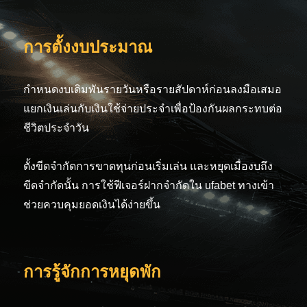
การตั้งงบประมาณ
กำหนดงบเดิมพันรายวันหรือรายสัปดาห์ก่อนลงมือเสมอ
แยกเงินเล่นกับเงินใช้จ่ายประจำเพื่อป้องกันผลกระทบต่อ
ชีวิตประจำวัน
ตั้งขีดจำกัดการขาดทุนก่อนเริ่มเล่น และหยุดเมื่องบถึง
ขีดจำกัดนั้น การใช้ฟีเจอร์ฝากจำกัดใน ufabet ทางเข้า
ช่วยควบคุมยอดเงินได้ง่ายขึ้น
การรู้จักการหยุดพัก