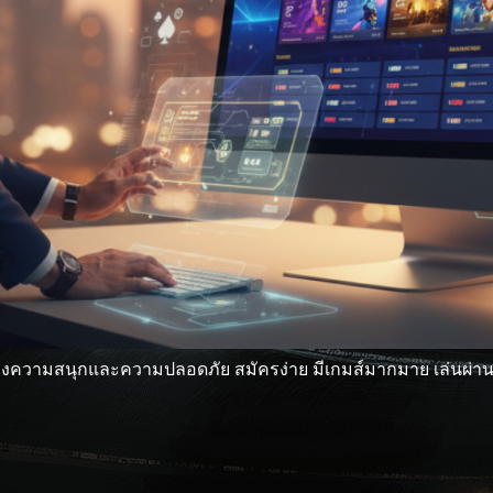
องความสนุกและความปลอดภัย สมัครง่าย มีเกมส์มากมาย เล่นผ่าน