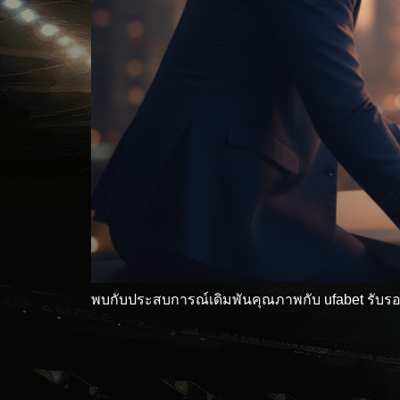
พบกับประสบการณ์เดิมพันคุณภาพกับ ufabet รับร