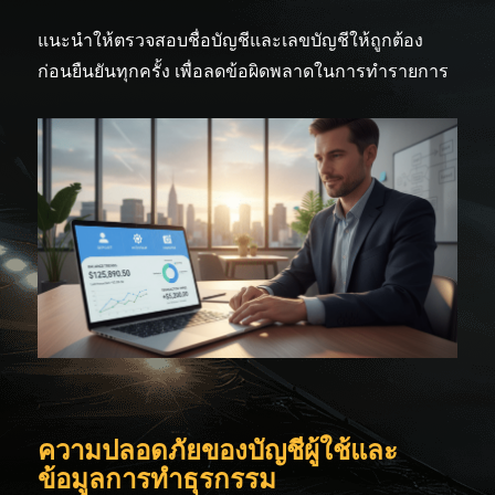
แนะนำให้ตรวจสอบชื่อบัญชีและเลขบัญชีให้ถูกต้อง
ก่อนยืนยันทุกครั้ง เพื่อลดข้อผิดพลาดในการทำรายการ
ความปลอดภัยของบัญชีผู้ใช้และ
ข้อมูลการทำธุรกรรม