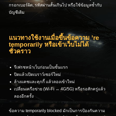
กรอกเบอร์ผิด, รหัสผ่านสั้นเกินไป หรือใช้ข้อมูลซ้ำกับ
บัญชีเดิม
แนวทางใช้งานเมื่อขึ้นข้อความ ’re
temporarily หรือเข้าเว็บไม่ได้
ชั่วคราว
รีเฟรชหน้าเว็บก่อนเป็นขั้นแรก
ปิดแล้วเปิดเบราว์เซอร์ใหม่
ล้างแคชและคุกกี้ แล้วลองเข้าใหม่
เปลี่ยนเครือข่าย (Wi‑Fi ↔ 4G/5G) หรือรอสักครู่แล้ว
ลองอีกครั้ง
ข้อความ temporarily blocked มักเป็นการป้องกันความ