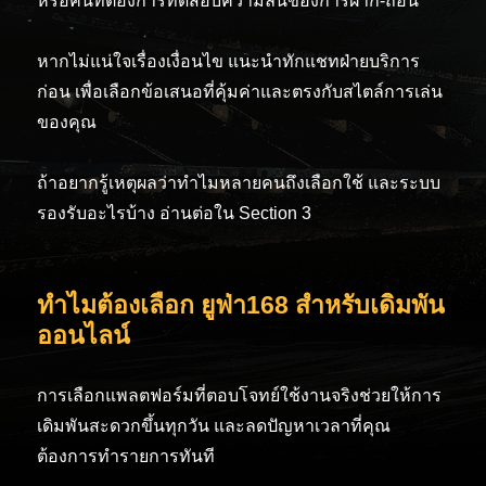
หรือคนที่ต้องการทดสอบความลื่นของการฝาก-ถอน
หากไม่แน่ใจเรื่องเงื่อนไข แนะนำทักแชทฝ่ายบริการ
ก่อน เพื่อเลือกข้อเสนอที่คุ้มค่าและตรงกับสไตล์การเล่น
ของคุณ
ถ้าอยากรู้เหตุผลว่าทำไมหลายคนถึงเลือกใช้ และระบบ
รองรับอะไรบ้าง อ่านต่อใน Section 3
ทำไมต้องเลือก ยูฟ่า168 สำหรับเดิมพัน
ออนไลน์
การเลือกแพลตฟอร์มที่ตอบโจทย์ใช้งานจริงช่วยให้การ
เดิมพันสะดวกขึ้นทุกวัน และลดปัญหาเวลาที่คุณ
ต้องการทำรายการทันที