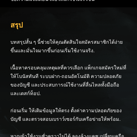
สรุป
บทสรุปสั้น ๆ นี้ช่วยให้คุณตัดสินใจสมัครสมาชิกได้ง่าย
ขึ้นและมั่นใจมากขึ้นก่อนเริ่มใช้งานจริง.
เนื้อหาครอบคลุมเหตุผลที่ควรเลือก แพ็กเกจสมัครใหม่ที่
ให้โบนัสทันที ระบบฝาก-ถอนอัตโนมัติ ความปลอดภัย
ของบัญชี และประสบการณ์ใช้งานที่ลื่นไหลทั้งมือถือ
และเดสก์ท็อป.
ก่อนเริ่ม ให้เติมข้อมูลให้ตรง ตั้งค่าความปลอดภัยของ
บัญชี และตรวจสอบเบราว์เซอร์กับเครือข่ายให้พร้อม.
หากเข้าใช้งานชั่วคราวไม่ได้ ลองล้างแคช เปลี่ยนเครือ