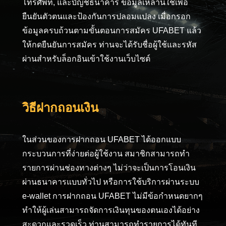
โทรศัพท์, และบัญชีธนาคาร ข้อมูลเหล่านี้ใช้เพื่อ
ยืนยันตัวตนและป้องกันการปลอมแปลง เมื่อกรอก
ข้อมูลครบถ้วนตามขั้นตอนการสมัคร UFABET แล้ว
ให้กดยืนยันการสมัคร ท่านจะได้รับชื่อผู้ใช้และรหัส
ผ่านสำหรับล็อกอินเข้าใช้งานเว็บไซต์
วิธีฝากถอนเงิน
ในส่วนของการฝากถอน UFABET ได้ออกแบบ
กระบวนการที่ง่ายต่อผู้ใช้งาน สมาชิกสามารถทำ
รายการผ่านช่องทางต่างๆ ไม่ว่าจะเป็นการโอนเงิน
ผ่านธนาคารแบบทั่วไป หรือการใช้บริการผ่านระบบ
e-wallet การฝากถอน UFABET ไม่มีข้อกำหนดยากๆ
ทำให้ผู้เล่นสามารถจัดการเงินทุนของตนเองได้อย่าง
สะดวกและรวดเร็ว ท่านสามารถทำรายการได้ทันที