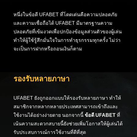
หนึ่งในข้อดี UFABET ที่โดดเด่นคือความปลอดภัย
และความเชื่อถือได้ UFABET มีมาตรฐานความ
ปลอดภัยที่เข้มงวดเพื่อปกป้องข้อมูลส่วนตัวของผู้เล่น
ทำให้ผู้ใช้รู้สึกมั่นใจในการทำธุรกรรมทุกครั้ง ไม่ว่า
จะเป็นการฝากหรือถอนเงินก็ตาม
รองรับหลายภาษา
UFABET ยังถูกออกแบบให้รองรับหลายภาษา ทำให้
สมาชิกจากหลากหลายประเทศสามารถเข้าถึงและ
ใช้งานได้อย่างง่ายดาย นอกจากนี้
ข้อดี UFABET
ที่
เน้นความสะดวกสบายนี้ยังช่วยเพิ่มโอกาสให้ผู้เล่นได้
รับประสบการณ์การใช้งานที่ดีที่สุด