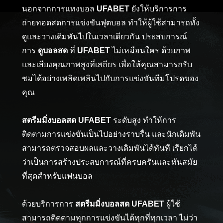
นอกจากการแทงบอล
UFABET
ยังให้บริการการ
ถ่ายทอดสดการแข่งขันฟุตบอล ทำให้ผู้ใช้สามารถทั้ง
ดูและวางเดิมพันไปในเวลาเดียวกัน ประสบการณ์
การ
ดูบอลสด
ที่
UFABET
ไม่เหมือนใคร ด้วยภาพ
และเสียงคุณภาพสูงที่เสถียร เพื่อให้คุณสามารถรับ
ชมได้อย่างเพลิดเพลินไปกับการแข่งขันทีมโปรดของ
คุณ
สตรีมมิ่งบอลสด UFABET
ระดับสูง ทำให้การ
ติดตามการแข่งขันเป็นไปอย่างราบรื่น และนักเดิมพัน
สามารถตรวจสอบผลและวางเดิมพันได้ทันที เรียกได้
ว่าเป็นการสร้างประสบการณ์ที่ครบครันและทันสมัย
ที่สุดสำหรับแฟนบอล
ด้วยบริการการ
สตรีมมิ่งบอลสด UFABET
ผู้ใช้
สามารถติดตามทุกการแข่งขันได้ทุกที่ทุกเวลา ไม่ว่า