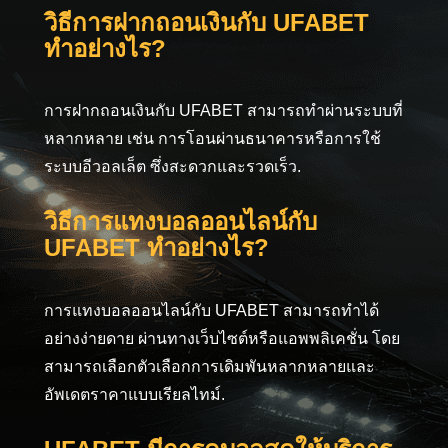
วิธีการฝากถอนเงินกับ UFABET
ทำอย่างไร?
การฝากถอนเงินกับ UFABET สามารถทำผ่านระบบที่
หลากหลาย เช่น การโอนผ่านธนาคารหรือการใช้
ระบบอีวอลเล็ต ซึ่งสะดวกและรวดเร็ว.
วิธีการแทงบอลออนไลน์กับ
UFABET ทำอย่างไร?
การแทงบอลออนไลน์กับ UFABET สามารถทำได้
อย่างง่ายดาย ผ่านทางเว็บไซต์หรือแอพพลิเคชั่น โดย
สามารถเลือกตัวเลือกการเดิมพันหลากหลายและ
อัพเดตราคาแบบเรียลไทม์.