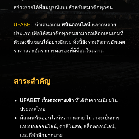
สร้างรายได้ที่สมบูรณ์แบบสำหรับสมาชิกทุกคน
UFABET
นำเสนอเกม
พนันออนไลน์
หลากหลาย
ประเภท เพื่อให้สมาชิกทุกคนสามารถเลือกเล่นเกมที่
ตัวเองชื่นชอบได้อย่างอิสระ ทั้งนี้ยังรวมถึงการอัพเดต
ราคาและอัตราการต่อรองที่ดีที่สุดในตลาด
สาระสำคัญ
UFABET เว็บตรงทางเข้า
ที่ได้รับความนิยมใน
ประเทศไทย
มีเกมพนันออนไลน์หลากหลาย ไม่ว่าจะเป็นการ
แทงบอลออนไลน์, คาสิโนสด, สล็อตออนไลน์,
และกีฬาอีกมากมาย