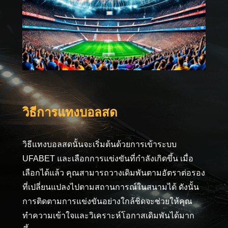
วิธีการแทงบอลสด
วิธีแทงบอลสดนั้นจะเริ่มต้นด้วยการเข้าระบบ
UFABET และเลือกการแข่งขันที่กำลังเกิดขึ้น เมื่อ
เลือกได้แล้ว คุณสามารถวางเดิมพันตามอัตราต่อรอง
ที่เปลี่ยนแปลงไปตามสถานการณ์ในสนามได้ ดังนั้น
การติดตามการแข่งขันอย่างใกล้ชิดจะช่วยให้คุณ
ทำความเข้าใจและวิเคราะห์โอกาสเดิมพันได้มาก