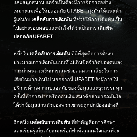
และสนุกสนาน แต่จำเป็นต้องมีการจัดการอย่าง
เหมาะสมเพื่อให้ปลอดภัย UFABET มุ่งมั่นให้แนะนำ
ผู้เล่นกับ
เคล็ดลับการเดิมพัน
ที่ช่วยให้การเดิมพันเป็น
ไปอย่างรอบคอบและมั่นใจได้ว่าเป็นการ
เดิมพัน
ปลอดภัย UFABET
หนึ่งใน
เคล็ดลับการเดิมพัน
ที่ดีที่สุดคือการตั้งงบ
ประมาณการเดิมพันแบบที่ไม่เกินขีดจำกัดของตนเอง
การกำหนดวงเงินการเล่นช่วยลดความเสี่ยงในการ
เสียเงินมากเกินไป นอกจากนี้ UFABET ยังมีการให้
บริการด้านความปลอดภัยของข้อมูลและธุรกรรมทุก
ครั้งที่ทำการฝากหรือถอนเงิน สมาชิกสามารถมั่นใจ
ได้ว่าข้อมูลส่วนตัวของพวกเขาจะถูกปกป้องอย่างดี
อีกหนึ่ง
เคล็ดลับการเดิมพัน
ที่สำคัญคือการศึกษา
และเรียนรู้เกี่ยวกับเกมหรือกีฬาที่คุณสนใจก่อนที่จะ