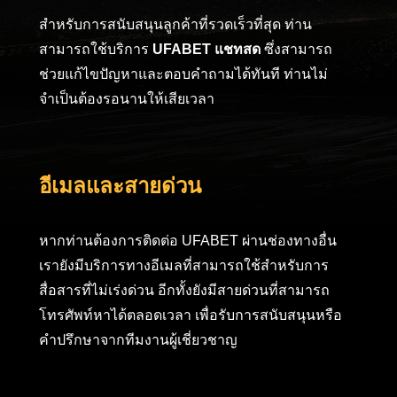
สำหรับการสนับสนุนลูกค้าที่รวดเร็วที่สุด ท่าน
สามารถใช้บริการ
UFABET แชทสด
ซึ่งสามารถ
ช่วยแก้ไขปัญหาและตอบคำถามได้ทันที ท่านไม่
จำเป็นต้องรอนานให้เสียเวลา
อีเมลและสายด่วน
หากท่านต้องการติดต่อ UFABET ผ่านช่องทางอื่น
เรายังมีบริการทางอีเมลที่สามารถใช้สำหรับการ
สื่อสารที่ไม่เร่งด่วน อีกทั้งยังมีสายด่วนที่สามารถ
โทรศัพท์หาได้ตลอดเวลา เพื่อรับการสนับสนุนหรือ
คำปรึกษาจากทีมงานผู้เชี่ยวชาญ