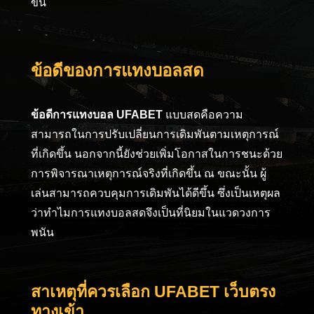
ขึ้น
ข้อดีของการแทงบอลสด
ข้อดีการแทงบอล UFABET
แบบสดคือความ
สามารถในการปรับเปลี่ยนการเดิมพันตามเหตุการณ์
ที่เกิดขึ้น นอกจากนี้ยังช่วยเพิ่มโอกาสในการชนะด้วย
การพิจารณาเหตุการณ์จริงที่เกิดขึ้น ณ ขณะนั้น ผู้
เล่นสามารถควบคุมการเดิมพันได้ดีขึ้น ซึ่งเป็นเหตุผล
ว่าทำไมการแทงบอลสดจึงเป็นที่นิยมในแวดวงการ
พนัน
สาเหตุที่ควรเลือก UFABET เว็บตรง
ทางเข้า