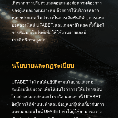
เกิดจากการปรับตัวและตอบสนองต่อความต้องการ
ของผู้เล่นอย่างเหมาะสม ด้วยการให้บริการหลาก
หลายประเภท ไม่ว่าจะเป็นการเดิมพันกีฬา, การแทง
บอลออนไลน์ UFABET, และเกมคาสิโนสด ทั้งนี้ยังมี
การพัฒนาเว็บไซต์เพื่อให้ใช้งานง่ายและมี
ประสิทธิภาพสูงสุด.
นโยบายและกฎระเบียบ
UFABET ในไทยได้ปฏิบัติตามนโยบายและกฎ
ระเบียบที่เข้มงวด เพื่อให้มั่นใจว่าการให้บริการเป็น
ไปอย่างปลอดภัยและโปร่งใส นอกจากนี้ UFABET
ยังมีการให้คำแนะนำและข้อมูลแก่ผู้เล่นเกี่ยวกับการ
แทงบอลออนไลน์ UFABET ทำให้ผู้ใช้สามารถวาง