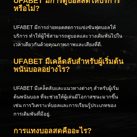
UFABET มีการดูบอลสดให้บริการ
หรือไม่?
UFABET มีการถ่ายทอดสดการแข่งขันฟุตบอลให้
บริการ ทำให้ผู้ใช้สามารถดูบอลและวางเดิมพันไปใน
เวลาเดียวกันด้วยคุณภาพภาพและเสียงที่ดี.
UFABET มีเคล็ดลับสำหรับผู้เริ่มต้น
พนันบอลอย่างไร?
UFABET มีเคล็ดลับและแนวทางต่างๆ สำหรับผู้เริ่ม
ต้นพนันบอล ที่จะช่วยให้ผู้เล่นมีโอกาสชนะมากขึ้น
เช่น การวิเคราะห์บอลและการเรียนรู้ประเภทของ
การเดิมพันที่มีอยู่.
การแทงบอลสดคืออะไร?