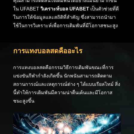
คุณสามารถตัดสินใจเดิมพันได้อย่างแม่นยำมากขึ้น
ใน UFABET
วิเคราะห์บอล UFABET
เป็นตัวช่วยที่ดี
ในการให้ข้อมูลและสถิติที่สำคัญ ซึ่งสามารถนำมา
ใช้ในการวิเคราะห์เพื่อการเดิมพันที่มีโอกาสชนะสูง
การแทงบอลสดคืออะไร
การแทงบอลสดคือกรรมวิธีการเดิมพันขณะที่การ
แข่งขันกีฬากำลังเกิดขึ้น นักพนันสามารถติดตาม
สถานการณ์และเหตุการณ์ต่าง ๆ ได้แบบเรียลไทม์ สิ่ง
นี้ทำให้การเดิมพันมีความน่าตื่นเต้นและมีโอกาส
ชนะสูงขึ้น