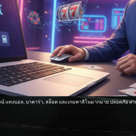
ไลน์ แทงบอล, บาคาร่า, สล็อต และเกมคาสิโนมากมาย ปลอดภัย ฝา