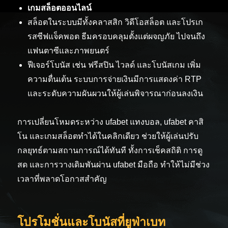
เกมสล็อตออนไลน์
สล็อตในระบบมีทั้งคลาสสิก วิดีโอสล็อต และโปรเก
รสซีฟแจ็คพอต ธีมครอบคลุมตั้งแต่ผจญภัย ไปจนถึง
แฟนตาซีและภาพยนตร์
ฟีเจอร์โบนัส เช่น ฟรีสปิน ไวลด์ และโบนัสเกม เพิ่ม
ความตื่นเต้น ระบบการจ่ายเงินมีการแสดงค่า RTP
และระดับความผันผวนให้ผู้เล่นพิจารณาก่อนลงเงิน
การเปลี่ยนโหมดระหว่าง ufabet แทงบอล, ufabet คาสิ
โน และเกมสล็อตทำได้ในคลิกเดียว ช่วยให้ผู้เล่นปรับ
กลยุทธ์ตามสถานการณ์ได้ทันที ทั้งการเช็คสถิติ การดู
สด และการวางเดิมพันผ่าน ufabet มือถือ ทำให้ไม่มีช่วง
เวลาที่พลาดโอกาสสำคัญ
โปรโมชั่นและโบนัสที่ยูฟ่าเบท