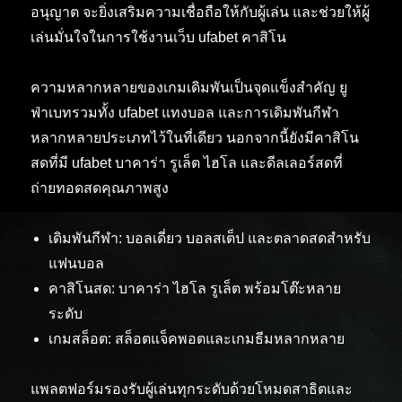
อนุญาต จะยิ่งเสริมความเชื่อถือให้กับผู้เล่น และช่วยให้ผู้
เล่นมั่นใจในการใช้งานเว็บ ufabet คาสิโน
ความหลากหลายของเกมเดิมพันเป็นจุดแข็งสำคัญ ยู
ฟ่าเบทรวมทั้ง ufabet แทงบอล และการเดิมพันกีฬา
หลากหลายประเภทไว้ในที่เดียว นอกจากนี้ยังมีคาสิโน
สดที่มี ufabet บาคาร่า รูเล็ต ไฮโล และดีลเลอร์สดที่
ถ่ายทอดสดคุณภาพสูง
เดิมพันกีฬา: บอลเดี่ยว บอลสเต็ป และตลาดสดสำหรับ
แฟนบอล
คาสิโนสด: บาคาร่า ไฮโล รูเล็ต พร้อมโต๊ะหลาย
ระดับ
เกมสล็อต: สล็อตแจ็คพอตและเกมธีมหลากหลาย
แพลตฟอร์มรองรับผู้เล่นทุกระดับด้วยโหมดสาธิตและ