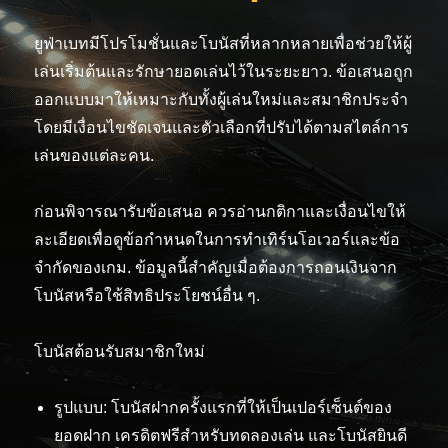
ยูฟ่าเบทมีโปรโมชั่นและโบนัสที่หลากหลายเพื่อช่วยให้ผู้
เล่นเริ่มต้นและรักษายอดเล่นไว้ในระยะยาว. ข้อเสนอถูก
ออกแบบมาให้เหมาะกับทั้งผู้เล่นใหม่และสมาชิกประจำ
โดยมีเงื่อนไขชัดเจนและตัวเลือกที่ปรับได้ตามสไตล์การ
เล่นของแต่ละคน.
ก่อนพิจารณารับข้อเสนอ ควรอ่านกติกาและเงื่อนไขให้
ละเอียดเพื่อดูข้อกำหนดในการทำเทิร์นโอเวอร์และข้อ
จำกัดของเกม. ข้อมูลนี้สำคัญเมื่อต้องการถอนเงินจาก
โบนัสหรือใช้สิทธิประโยชน์อื่น ๆ.
โบนัสต้อนรับสมาชิกใหม่
รูปแบบ: โบนัสฝากครั้งแรกที่ให้เป็นเปอร์เซ็นต์ของ
ยอดฝาก เครดิตฟรีสำหรับทดลองเล่น และโบนัสยินดี