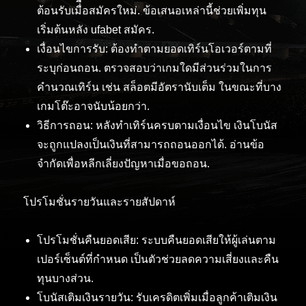
ต้อนรับเมื่ือสมัครใหม่. ข้อเสนอเหล่านี้ช่วยเพิ่มทุน
เริ่มต้นหลัง ufabet สมัคร.
เงื่อนไขการรับ: ต้องทำตามยอดเทิร์นโอเวอร์ตามที่
ระบุก่อนถอน. ตรวจสอบว่าเกมใดมีส่วนร่วมในการ
คำนวณเทิร์น เช่น สล็อตมีอัตรานับเต็ม ในขณะที่บาง
เกมโต๊ะอาจนับน้อยกว่า.
วิธีการถอน: หลังทำเทิร์นครบตามเงื่อนไข เงินโบนัส
จะถูกแปลงเป็นเงินที่สามารถถอนออกได้. อ่านข้อ
จำกัดเพื่อหลีกเลี่ยงปัญหาเมื่อขอถอน.
โปรโมชั่นรายวันและรายสัปดาห์
โปรโมชั่นคืนยอดเสีย: ระบบคืนยอดเสียให้ผู้เล่นตาม
เปอร์เซ็นต์ที่กำหนด เป็นตัวช่วยลดความเสี่ยงและคืน
ทุนบางส่วน.
โบนัสเติมเงินรายวัน: รับเครดิตเพิ่มเมื่อลูกค้าเติมเงิน