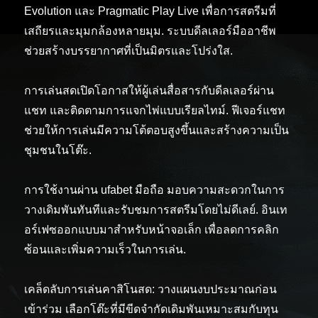
Evolution และ Pragmatic Play Live เพื่อการสตรีมที่
เสถียรและมุมกล้องหลายมุม. ระบบดีลเลอร์มืออาชีพ
ช่วยสร้างบรรยากาศที่เป็นมิตรและโปร่งใส.
การเล่นสดเปิดโอกาสให้ผู้เล่นสื่อสารกับดีลเลอร์ผ่าน
แชท และติดตามการแจกไพ่แบบเรียลไทม์. ฟีเจอร์แชท
ช่วยให้การเล่นมีความโต้ตอบสูงขึ้นและสร้างความเป็น
ชุมชนในโต๊ะ.
การใช้งานผ่าน ufabet มือถือ มอบความสะดวกในการ
วางเดิมพันทันทีและรับชมการสตรีมโดยไม่ดีเลย์. อินเท
อร์เฟซออกแบบมาสำหรับหน้าจอเล็ก เพื่อลดการคลิก
ซ้อนและเพิ่มความเร็วในการเล่น.
เคล็ดลับการเล่นคาสิโนสด: วางแผนงบประมาณก่อน
เข้าร่วม เลือกโต๊ะที่มีขีดจำกัดเดิมพันเหมาะสมกับทุน