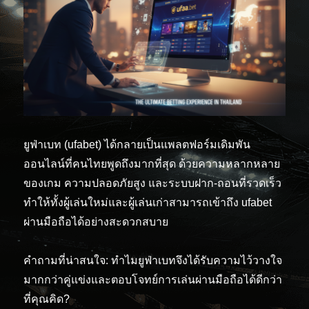
ยูฟ่าเบท (ufabet) ได้กลายเป็นแพลตฟอร์มเดิมพัน
ออนไลน์ที่คนไทยพูดถึงมากที่สุด ด้วยความหลากหลาย
ของเกม ความปลอดภัยสูง และระบบฝาก-ถอนที่รวดเร็ว
ทำให้ทั้งผู้เล่นใหม่และผู้เล่นเก่าสามารถเข้าถึง ufabet
ผ่านมือถือได้อย่างสะดวกสบาย
คำถามที่น่าสนใจ: ทำไมยูฟ่าเบทจึงได้รับความไว้วางใจ
มากกว่าคู่แข่งและตอบโจทย์การเล่นผ่านมือถือได้ดีกว่า
ที่คุณคิด?