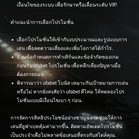
เงื่อนไขของระบบ เพื่อรักษาหรือเลื่อนระดับ VIP.
คำแนะนำการเลือกโปรโมชั่น
เลือกโปรโมชั่นให้เข้ากับงบประมาณและรูปแบบการ
เล่น เพื่อลดความเสี่ยงและเพิ่มโอกาสได้กำไร.
อ่านข้อกำหนดการทำเทิร์นและข้อจำกัดของเกม
ก่อนรับ ufabet โปรโมชั่น เพื่อหลีกเลี่ยงปัญหาเมื่อ
ต้องการถอน.
พิจารณาว่า ufabet โบนัส เหมาะกับเป้าหมายการเล่น
หรือไม่ หากยังสงสัยว่า ufabet ดีไหม ให้ทดลองโปร
โมชั่นแบบมีเงื่อนไขเบา ๆ ก่อน.
การจัดการสิทธิประโยชน์อย่างชาญฉลาดช่วยให้การ
เล่นที่ยูฟ่าเบทคุ้มค่ามากขึ้น. ติดตามอัพเดตโปรโมชั่น
เป็นประจำเพื่อไม่พลาดข้อเสนอที่ตรงกับสไตล์คุณ.