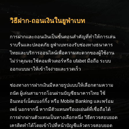
วิธีฝาก-ถอนเงินในยูฟ่าเบท
การฝากและถอนเงินเป็นขั้นตอนสำคัญที่ทำให้การเล่น
ราบรื่นและปลอดภัย ยูฟ่าเบทรองรับช่องทางธนาคาร
ไทยและบริการออนไลน์เพื่อความสะดวกของผู้ใช้งาน
ไม่ว่าคุณจะใช้คอมพิวเตอร์หรือ ufabet มือถือ ระบบ
ออกแบบมาให้เข้าใจง่ายและรวดเร็ว
ช่องทางการฝากเงินมีหลายรูปแบบให้เลือกตามความ
ถนัด ผู้เล่นสามารถโอนผ่านบัญชีธนาคารไทย ใช้
อินเทอร์เน็ตแบงก์กิ้ง หรือ Mobile Banking และพร้อม
เพย์ นอกจากนี้ หากมีตัวแทนหรือเอเย่นต์ที่เชื่อถือได้
การฝากผ่านตัวแทนเป็นทางเลือกหนึ่ง วิธีตรวจสอบยอด
เครดิตทำได้โดยเข้าไปที่หน้าบัญชีแล้วตรวจสอบยอด