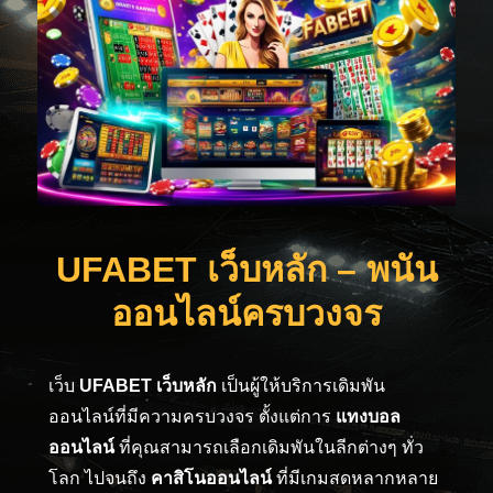
UFABET เว็บหลัก – พนัน
ออนไลน์ครบวงจร
เว็บ
UFABET เว็บหลัก
เป็นผู้ให้บริการเดิมพัน
ออนไลน์ที่มีความครบวงจร ตั้งแต่การ
แทงบอล
ออนไลน์
ที่คุณสามารถเลือกเดิมพันในลีกต่างๆ ทั่ว
โลก ไปจนถึง
คาสิโนออนไลน์
ที่มีเกมสดหลากหลาย