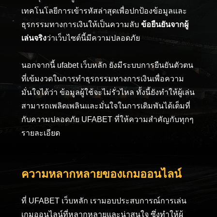
เทคโนโลยีการเข้ารหัสล่าสุดเพื่อปกป้องข้อมูลและ
ธุรกรรมทางการเงินให้เป็นความลับ
ข้อยืนยันจากผู้
เล่นจริง
ว่าเว็บไซต์นี้มีความปลอดภัย
นอกจากนี้ ufabet เว็บหลัก ยังมีระบบการยืนยันตัวตน
ที่เข้มงวดในการทำธุรกรรมทางการเงินเพื่อความ
มั่นใจได้ว่า ข้อมูลผู้ใช้จะไม่รั่วไหล ทั้งนี้ยังทำให้ผู้เล่น
สามารถเพลิดเพลินและมั่นใจในการเดิมพันได้เต็มที่
กับความปลอดภัย UFABET ที่ให้ความสำคัญกับทุกๆ
รายละเอียด
ความหลากหลายของเกมออนไลน์
ที่ UFABET เว็บหลัก เรามอบประสบการณ์การเล่น
เกมออนไลน์ที่หลากหลายและน่าสนใจ ซึ่งทำให้ผู้