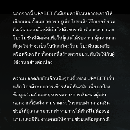
นอกจากนี้ UFABET ยังมีเกมคาสิโนหลากหลายให้
เลือกเล่น ตั้งแต่บาคาร่า รูเล็ต ไปจนถึงโป๊กเกอร์ รวม
ถึงสล็อตออนไลน์ที่เต็มไปด้วยกราฟิกที่สวยงาม และ
โปรโมชั่นที่จัดเต็มเพื่อให้ผู้เล่นได้รับความคุ้มค่ามาก
ที่สุด ไม่ว่าจะเป็นโบนัสสมัครใหม่ โปรคืนยอดเสีย
หรือฟรีเครดิต ทั้งหมดนี้สร้างความประทับใจให้กับผู้
ใช้งานอย่างต่อเนื่อง
ความปลอดภัยเป็นอีกหนึ่งจุดแข็งของ UFABET เว็บ
หลัก โดยมีระบบการเข้ารหัสที่ทันสมัย เพื่อปกป้อง
ข้อมูลส่วนตัวและธุรกรรมทางการเงินของผู้เล่น
นอกจากนี้ยังมีความรวดเร็วในระบบฝาก-ถอนเงิน
ช่วยให้ผู้เล่นสามารถทำรายการได้ทันทีไม่ต้องรอ
นาน และมีทีมงานคอยให้ความช่วยเหลือทุกกรณี