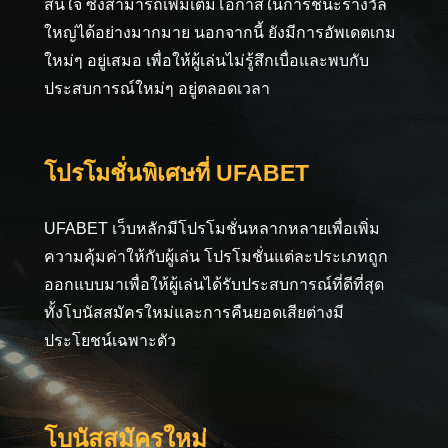
สนใจ ซึ่งสามารถเพิ่มเติมโอกาสในการชนะรางวัล
ใหญ่ได้อย่างมากมาย นอกจากนี้ ยังมีการอัพเดตเกม
ใหม่ๆ อยู่เสมอ เพื่อให้ผู้เล่นไม่รู้สึกเบื่อและพบกับ
ประสบการณ์ใหม่ๆ อยู่ตลอดเวลา
โปรโมชั่นพิเศษที่ UFABET
UFABET เว็บหลักมีโปรโมชั่นหลากหลายเพื่อเพิ่ม
ความคุ้มค่าให้กับผู้เล่น โปรโมชั่นแต่ละประเภทถูก
ออกแบบมาเพื่อให้ผู้เล่นได้รับประสบการณ์ที่ดีที่สุด
ทั้งโบนัสสมัครใหม่และการคืนยอดเสียต่างมี
ประโยชน์เฉพาะตัว
โบนัสสมัครใหม่