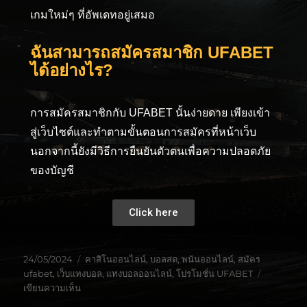
เกมใหม่ๆ ที่อัพเดทอยู่เสมอ
ฉันสามารถสมัครสมาชิก UFABET
ได้อย่างไร?
การสมัครสมาชิกกับ UFABET นั้นง่ายดาย เพียงเข้า
สู่เว็บไซต์และทำตามขั้นตอนการสมัครที่หน้าเว็บ
นอกจากนี้ยังมีวิธีการยืนยันตัวตนเพื่อความปลอดภัย
ของบัญชี
Click here
24/05/2024
คาสิโนออนไลน์
,
บอลสด
,
พนันออนไลน์
,
สมัคร
ufabet
,
เว็บแทงบอล
,
แทงบอลออนไลน์
,
โปรโมชั่น UFABET
เขียนความเห็น