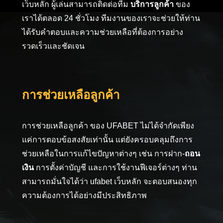
เว็บหลัก ผู้เล่นสามารถติดต่อทีม
บริการลูกค้า
ของ
เราได้ตลอด 24 ชั่วโมง ทีมงานของเราจะช่วยให้ท่าน
ได้รับคำตอบและความช่วยเหลือที่ต้องการอย่าง
รวดเร็วและชัดเจน
การช่วยเหลือลูกค้า
การช่วยเหลือลูกค้า ของ UFABET ไม่ได้จำกัดเพียง
แค่การตอบข้อสงสัยเท่านั้น แต่ยังครอบคลุมถึงการ
ช่วยเหลือในการแก้ไขปัญหาต่างๆ เช่น การฝาก-
ถอน
เงิน
การตั้งค่าบัญชี และการใช้งานฟีเจอร์ต่างๆ ท่าน
สามารถมั่นใจได้ว่า ufabet เว็บหลัก จะตอบสนองทุก
ความต้องการได้อย่างมีประสิทธิภาพ