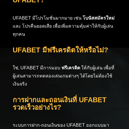
UFABET มีโปรโมชั่นมากมาย เช่น
โบนัสสมัครใหม่
และ โปรคืนยอดเสีย เพื่อเพิ่มความคุ้มค่าให้กับผู้เล่น
ทุกคน
UFABET มีฟรีเครดิตให้หรือไม่?
ใช่, UFABET มีการมอบ
ฟรีเครดิต
ให้กับผู้เล่น เพื่อที่
ผู้เล่นสามารถทดลองเล่นเกมต่างๆ ได้โดยไม่ต้องใช้
เงินจริง
การฝากและถอนเงินที่ UFABET
รวดเร็วอย่างไร?
ระบบการฝาก-ถอนเงินของ UFABET ออกแบบมา