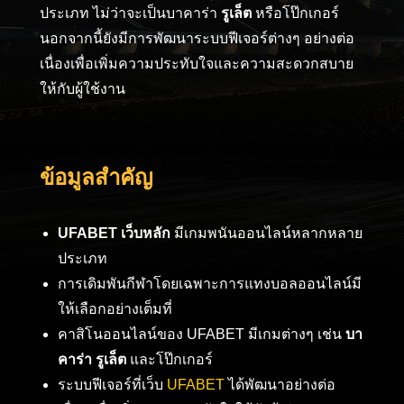
ประเภท ไม่ว่าจะเป็นบาคาร่า
รูเล็ต
หรือโป๊กเกอร์
นอกจากนี้ยังมีการพัฒนาระบบฟีเจอร์ต่างๆ อย่างต่อ
เนื่องเพื่อเพิ่มความประทับใจและความสะดวกสบาย
ให้กับผู้ใช้งาน
ข้อมูลสำคัญ
UFABET เว็บหลัก
มีเกมพนันออนไลน์หลากหลาย
ประเภท
การเดิมพันกีฬาโดยเฉพาะการแทงบอลออนไลน์มี
ให้เลือกอย่างเต็มที่
คาสิโนออนไลน์ของ UFABET มีเกมต่างๆ เช่น
บา
คาร่า
รูเล็ต
และโป๊กเกอร์
ระบบฟีเจอร์ที่เว็บ
UFABET
ได้พัฒนาอย่างต่อ