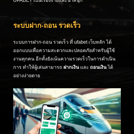
UFABET เป็นเรื่องง่ายและน่าสนุก
ระบบฝาก-ถอน รวดเร็ว
ระบบการฝาก-ถอน รวดเร็ว ที่ ufabet เว็บหลัก ได้
ออกแบบเพื่อความสะดวกและปลอดภัยสำหรับผู้ใช้
งานทุกคน อีกทั้งยังเน้นความรวดเร็วในการดำเนิน
การ ทำให้ผู้เล่นสามารถ
ฝากเงิน
และ
ถอนเงิน
ได้
อย่างง่ายดาย