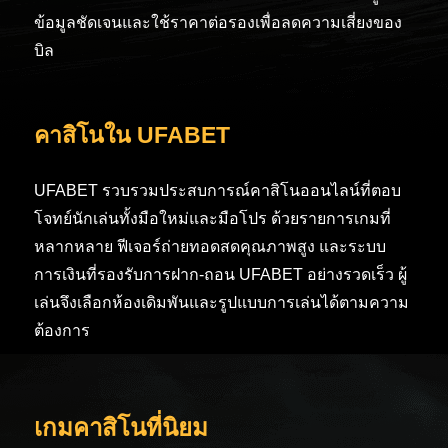
ข้อมูลชัดเจนและใช้ราคาต่อรองเพื่อลดความเสี่ยงของ
บิล
คาสิโนใน UFABET
UFABET รวบรวมประสบการณ์คาสิโนออนไลน์ที่ตอบ
โจทย์นักเล่นทั้งมือใหม่และมือโปร ด้วยรายการเกมที่
หลากหลาย ฟีเจอร์ถ่ายทอดสดคุณภาพสูง และระบบ
การเงินที่รองรับการฝาก-ถอน UFABET อย่างรวดเร็ว ผู้
เล่นจึงเลือกห้องเดิมพันและรูปแบบการเล่นได้ตามความ
ต้องการ
เกมคาสิโนที่นิยม