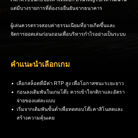
แต่มีบางรายการที่ต้องรอยืนยันจากธนาคาร
ผู้เล่นควรตรวจสอบค่าธรรมเนียมที่อาจเกิดขึ้นและ
จัดการยอดเล่นก่อนถอนเพื่อบริหารกำไรอย่างเป็นระบบ
คำแนะนำเลือกเกม
เลือกสล็อตที่มีค่า RTP สูง เพื่อโอกาสชนะระยะยาว
ก่อนลงเดิมพันในเกมโต๊ะ ควรเข้าใจกติกาและอัตรา
จ่ายของแต่ละแบบ
เริ่มจากเดิมพันขั้นต่ำเพื่อทดสอบโต๊ะคาสิโนสดและ
สร้างความคุ้นเคย