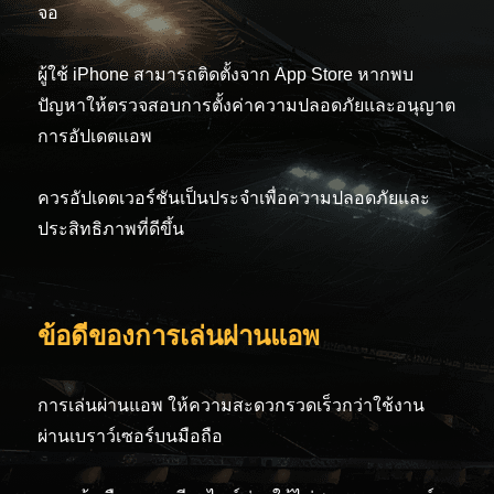
จอ
ผู้ใช้ iPhone สามารถติดตั้งจาก App Store หากพบ
ปัญหาให้ตรวจสอบการตั้งค่าความปลอดภัยและอนุญาต
การอัปเดตแอพ
ควรอัปเดตเวอร์ชันเป็นประจำเพื่อความปลอดภัยและ
ประสิทธิภาพที่ดีขึ้น
ข้อดีของการเล่นผ่านแอพ
การเล่นผ่านแอพ ให้ความสะดวกรวดเร็วกว่าใช้งาน
ผ่านเบราว์เซอร์บนมือถือ