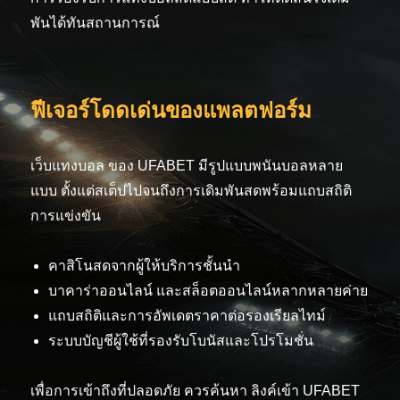
พันได้ทันสถานการณ์
ฟีเจอร์โดดเด่นของแพลตฟอร์ม
เว็บแทงบอล ของ UFABET มีรูปแบบพนันบอลหลาย
แบบ ตั้งแต่สเต็ปไปจนถึงการเดิมพันสดพร้อมแถบสถิติ
การแข่งขัน
คาสิโนสดจากผู้ให้บริการชั้นนำ
บาคาร่าออนไลน์ และสล็อตออนไลน์หลากหลายค่าย
แถบสถิติและการอัพเดตราคาต่อรองเรียลไทม์
ระบบบัญชีผู้ใช้ที่รองรับโบนัสและโปรโมชั่น
เพื่อการเข้าถึงที่ปลอดภัย ควรค้นหา ลิงค์เข้า UFABET