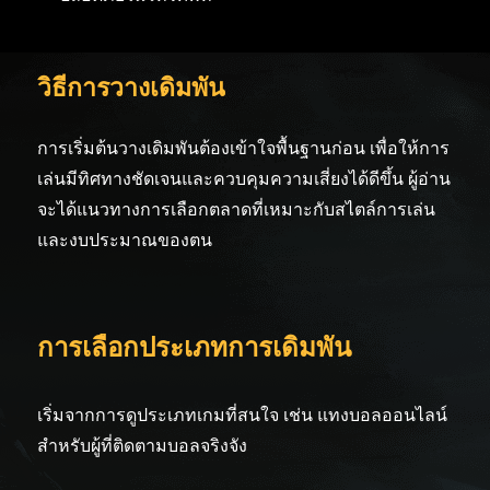
วิธีการวางเดิมพัน
การเริ่มต้นวางเดิมพันต้องเข้าใจพื้นฐานก่อน เพื่อให้การ
เล่นมีทิศทางชัดเจนและควบคุมความเสี่ยงได้ดีขึ้น ผู้อ่าน
จะได้แนวทางการเลือกตลาดที่เหมาะกับสไตล์การเล่น
และงบประมาณของตน
การเลือกประเภทการเดิมพัน
เริ่มจากการดูประเภทเกมที่สนใจ เช่น แทงบอลออนไลน์
สำหรับผู้ที่ติดตามบอลจริงจัง