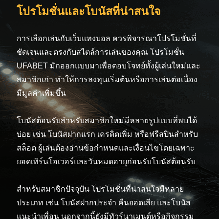
โปรโมชั่นและโบนัสที่น่าสนใจ
การเลือกเล่นกับเว็บแทงบอล ควรพิจารณาโปรโมชั่นที่
ชัดเจนและตรงกับสไตล์การเล่นของคุณ โปรโมชั่น
UFABET มักออกแบบมาเพื่อตอบโจทย์ทั้งผู้เล่นใหม่และ
สมาชิกเก่า ทำให้การลงทุนเริ่มต้นหรือการเล่นต่อเนื่อง
มีมูลค่าเพิ่มขึ้น
โบนัสต้อนรับสำหรับสมาชิกใหม่มีหลายรูปแบบที่พบได้
บ่อย เช่น โบนัสฝากแรก เครดิตเพิ่ม หรือฟรีสปินสำหรับ
สล็อต ผู้เล่นต้องอ่านข้อกำหนดและเงื่อนไขโดยเฉพาะ
ยอดเทิร์นโอเวอร์และวันหมดอายุก่อนรับโบนัสต้อนรับ
สำหรับสมาชิกปัจจุบัน โปรโมชั่นที่น่าสนใจมีหลาย
ประเภท เช่น โบนัสฝากประจำ คืนยอดเสีย และโบนัส
แนะนำเพื่อน นอกจากนี้ยังมีทัวร์นาเมนต์หรือกิจกรรม