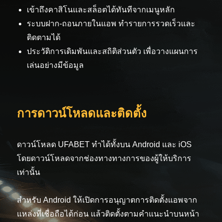
เข้าถึงคาสิโนและสล็อตได้ทันทีจากเมนูหลัก
ระบบฝาก-ถอนภายในแอพ ทำรายการรวดเร็วและ
ติดตามได้
ประวัติการเดิมพันและสถิติส่วนตัว เพื่อวางแผนการ
เล่นอย่างมีข้อมูล
การดาวน์โหลดและติดตั้ง
ดาวน์โหลด UFABET ทำได้ทั้งบน Android และ iOS
โดยดาวน์โหลดจากช่องทางทางการของผู้ให้บริการ
เท่านั้น
สำหรับ Android ให้เปิดการอนุญาตการติดตั้งแอพจาก
แหล่งที่เชื่อถือได้ก่อน แล้วติดตั้งตามคำแนะนำบนหน้า