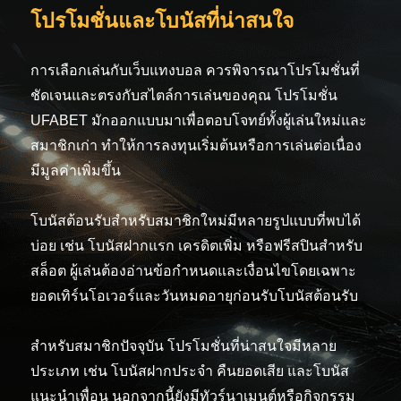
โปรโมชั่นและโบนัสที่น่าสนใจ
การเลือกเล่นกับเว็บแทงบอล ควรพิจารณาโปรโมชั่นที่
ชัดเจนและตรงกับสไตล์การเล่นของคุณ โปรโมชั่น
UFABET มักออกแบบมาเพื่อตอบโจทย์ทั้งผู้เล่นใหม่และ
สมาชิกเก่า ทำให้การลงทุนเริ่มต้นหรือการเล่นต่อเนื่อง
มีมูลค่าเพิ่มขึ้น
โบนัสต้อนรับสำหรับสมาชิกใหม่มีหลายรูปแบบที่พบได้
บ่อย เช่น โบนัสฝากแรก เครดิตเพิ่ม หรือฟรีสปินสำหรับ
สล็อต ผู้เล่นต้องอ่านข้อกำหนดและเงื่อนไขโดยเฉพาะ
ยอดเทิร์นโอเวอร์และวันหมดอายุก่อนรับโบนัสต้อนรับ
สำหรับสมาชิกปัจจุบัน โปรโมชั่นที่น่าสนใจมีหลาย
ประเภท เช่น โบนัสฝากประจำ คืนยอดเสีย และโบนัส
แนะนำเพื่อน นอกจากนี้ยังมีทัวร์นาเมนต์หรือกิจกรรม