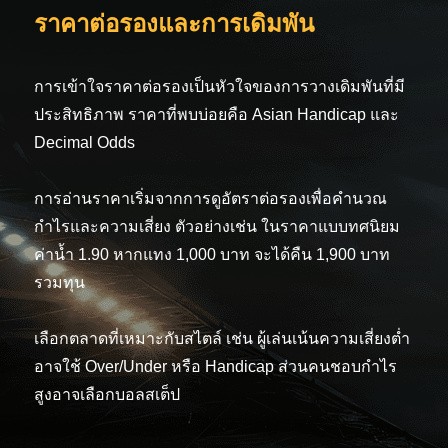
ราคาต่อรองและการเดิมพัน
การเข้าใจราคาต่อรองเป็นหัวใจของการวางเดิมพันที่มี
ประสิทธิภาพ ราคาที่พบบ่อยคือ Asian Handicap และ
Decimal Odds
การอ่านราคาเริ่มจากการดูอัตราต่อรองเพื่อคำนวณ
กำไรและความเสี่ยง ตัวอย่างเช่น ในราคาแบบทศนิยม
ค่าน้ำ 1.90 หากแทง 1,000 บาท จะได้คืน 1,900 บาท
รวมทุน
เลือกตลาดที่เหมาะกับสไตล์ เช่น ผู้เล่นเน้นความเสี่ยงต่ำ
อาจใช้ Over/Under หรือ Handicap ส่วนคนชอบกำไร
สูงอาจเลือกบอลสเต็ป