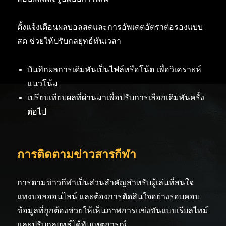
ตั้งแจ้งเตือนผลบอลสดและการอัพเดตอัตราต่อรองแบบ
สด ช่วยให้ปรับกลยุทธ์ทันเวลา
บันทึกผลการเดิมพันเป็นไฟล์หรือโน้ต เพื่อวิเคราะห์
แนวโน้ม
เปรียบเทียบผลที่ผ่านมาเพื่อปรับการเลือกเดิมพันครั้ง
ต่อไป
การติดตามข่าวสารกีฬา
การตามข่าวกีฬาเป็นส่วนสำคัญสำหรับผู้เล่นที่สนใจ
แทงบอลออนไลน์ และต้องการตัดสินใจอย่างรอบคอบ
ข้อมูลที่ถูกต้องช่วยให้เห็นภาพการแข่งขันแบบเรียลไทม์
และปรับกลยุทธ์ได้ทันเหตุการณ์