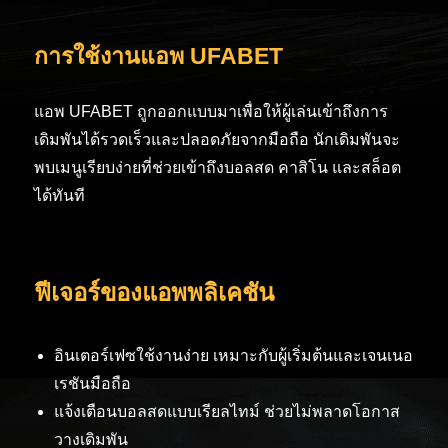
การใช้งานแอพ UFABET
แอพ UFABET ถูกออกแบบมาเพื่อให้ผู้เล่นเข้าถึงการ
เดิมพันได้รวดเร็วและปลอดภัยจากมือถือ นักเดิมพันจะ
พบเมนูเรียบง่ายที่ช่วยเข้าถึงบอลสด คาสิโน และสล็อต
ได้ทันที
ฟีเจอร์ของแอพพลิเคชัน
อินเตอร์เฟซใช้งานง่าย เหมาะกับผู้เริ่มต้นและเจนเนอ
เรชันมือถือ
แจ้งเตือนบอลสดแบบเรียลไทม์ ช่วยไม่พลาดโอกาส
วางเดิมพัน