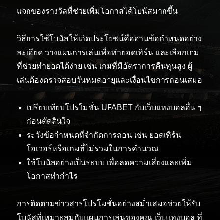
แจกของรางวัลที่ช่วยเพิ่มโอกาสได้โบนัสมากขึ้น
วิธีการใช้โบนัสให้เกิดประโยชน์คืออ่านข้อกำหนดอย่าง
ละเอียด วางแผนการเล่นเพื่อทำยอดเทิร์น และเลือกเกม
ที่ช่วยทำยอดได้ง่าย เช่น เกมที่มีอัตราการคืนทุนสูง ผู้
เล่นต้องตรวจสอบวันหมดอายุและเงื่อนไขการถอนเสมอ
เปรียบเทียบโปรโมชั่น UFABET กับเว็บแทงบอลอื่น ๆ
ก่อนตัดสินใจ
ระวังข้อกำหนดที่จำกัดการถอน เช่น ยอดเทิร์น
โอเวอร์หรือเกมที่ไม่รวมในการคำนวณ
ใช้โบนัสอย่างเป็นระบบ เพื่อลดความเสี่ยงและเพิ่ม
โอกาสทำกำไร
การติดตามข่าวสารโปรโมชั่นอย่างสม่ำเสมอช่วยให้รับ
โบนัสที่เหมาะสมกับแผนการเล่นของคุณ เว็บแทงบอล ที่