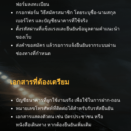
ฟอร์มลงทะเบียน
กรอกฟอร์ม วิธีสมัครสมาชิก โดยระบุชื่อ-นามสกุล
เบอร์โทร และบัญชีธนาคารที่ใช้จริง
ตั้งรหัสผ่านที่แข็งแรงและยืนยันข้อมูลตามคำแนะนำ
ของเว็บ
ส่งคำขอสมัคร แล้วรอการแจ้งยืนยันจากระบบผ่าน
ช่องทางที่กำหนด
เอกสารที่ต้องเตรียม
บัญชีธนาคารที่ผูกใช้งานจริง เพื่อใช้ในการฝาก-ถอน
หมายเลขโทรศัพท์ที่ติดต่อได้สำหรับรับรหัสยืนยัน
เอกสารแสดงตัวตน เช่น บัตรประชาชน หรือ
หนังสือเดินทาง หากต้องยืนยันเพิ่มเติม