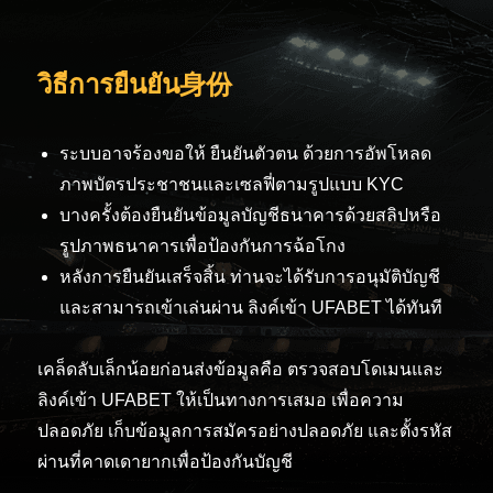
วิธีการยืนยัน身份
ระบบอาจร้องขอให้ ยืนยันตัวตน ด้วยการอัพโหลด
ภาพบัตรประชาชนและเซลฟี่ตามรูปแบบ KYC
บางครั้งต้องยืนยันข้อมูลบัญชีธนาคารด้วยสลิปหรือ
รูปภาพธนาคารเพื่อป้องกันการฉ้อโกง
หลังการยืนยันเสร็จสิ้น ท่านจะได้รับการอนุมัติบัญชี
และสามารถเข้าเล่นผ่าน ลิงค์เข้า UFABET ได้ทันที
เคล็ดลับเล็กน้อยก่อนส่งข้อมูลคือ ตรวจสอบโดเมนและ
ลิงค์เข้า UFABET ให้เป็นทางการเสมอ เพื่อความ
ปลอดภัย เก็บข้อมูลการสมัครอย่างปลอดภัย และตั้งรหัส
ผ่านที่คาดเดายากเพื่อป้องกันบัญชี