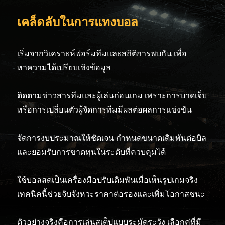
เคล็ดลับในการแทงบอล
เริ่มจากวิเคราะห์ฟอร์มทีมและสถิติการพบกัน เพื่อ
หาความได้เปรียบเชิงข้อมูล
ติดตามข่าวสารทีมและผู้เล่นก่อนเกม เพราะการบาดเจ็บ
หรือการเปลี่ยนตัวผู้จัดการทีมมีผลต่อผลการแข่งขัน
จัดการงบประมาณให้ชัดเจน กำหนดขนาดเดิมพันต่อบิล
และยอมรับการขาดทุนในระดับที่ควบคุมได้
ใช้บอลสดเป็นเครื่องมือปรับเดิมพันเมื่อเห็นรูปเกมจริง
เทคนิคนี้ช่วยจับจังหวะราคาต่อรองและเพิ่มโอกาสชนะ
ตัวอย่างจริงคือการเล่นสเต็ปแบบระมัดระวัง เลือกคู่ที่มี