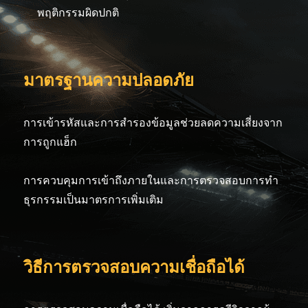
พฤติกรรมผิดปกติ
มาตรฐานความปลอดภัย
การเข้ารหัสและการสำรองข้อมูลช่วยลดความเสี่ยงจาก
การถูกแฮ็ก
การควบคุมการเข้าถึงภายในและการตรวจสอบการทำ
ธุรกรรมเป็นมาตรการเพิ่มเติม
วิธีการตรวจสอบความเชื่อถือได้