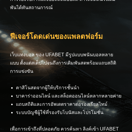
พันได้ทันสถานการณ์
ฟีเจอร์โดดเด่นของแพลตฟอร์ม
เว็บแทงบอล ของ UFABET มีรูปแบบพนันบอลหลาย
แบบ ตั้งแต่สเต็ปไปจนถึงการเดิมพันสดพร้อมแถบสถิติ
การแข่งขัน
คาสิโนสดจากผู้ให้บริการชั้นนำ
บาคาร่าออนไลน์ และสล็อตออนไลน์หลากหลายค่าย
แถบสถิติและการอัพเดตราคาต่อรองเรียลไทม์
ระบบบัญชีผู้ใช้ที่รองรับโบนัสและโปรโมชั่น
เพื่อการเข้าถึงที่ปลอดภัย ควรค้นหา ลิงค์เข้า UFABET