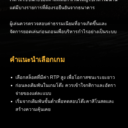
แต่มีบางรายการที่ต้องรอยืนยันจากธนาคาร
ผู้เล่นควรตรวจสอบค่าธรรมเนียมที่อาจเกิดขึ้นและ
จัดการยอดเล่นก่อนถอนเพื่อบริหารกำไรอย่างเป็นระบบ
คำแนะนำเลือกเกม
เลือกสล็อตที่มีค่า RTP สูง เพื่อโอกาสชนะระยะยาว
ก่อนลงเดิมพันในเกมโต๊ะ ควรเข้าใจกติกาและอัตรา
จ่ายของแต่ละแบบ
เริ่มจากเดิมพันขั้นต่ำเพื่อทดสอบโต๊ะคาสิโนสดและ
สร้างความคุ้นเคย