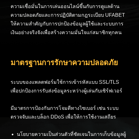
ความเชื่อมั่นในการเล่นออนไลน์ขึ้นกับการดูแลด้าน
ความปลอดภัยและการปฏิบัติตามกฎระเบียบ UFABET
ให้ความสำคัญกับการปกป้องข้อมูลผู้ใช้และระบบการ
เงินอย่างจริงจังเพื่อสร้างความมั่นใจแก่สมาชิกทุกคน
มาตรฐานการรักษาความปลอดภัย
ระบบของแพลตฟอร์มใช้การเข้ารหัสแบบ SSL/TLS
เพื่อปกป้องการรับส่งข้อมูลระหว่างผู้เล่นกับเซิร์ฟเวอร์
มีมาตรการป้องกันการโจมตีทางไซเบอร์ เช่น ระบบ
ตรวจจับและบล็อก DDoS เพื่อให้การใช้งานเสถียร
นโยบายความเป็นส่วนตัวที่ชัดเจนในการเก็บข้อมูลผู้