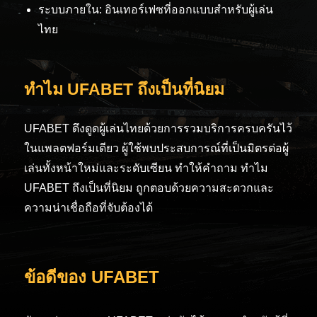
ระบบภายใน: อินเทอร์เฟซที่ออกแบบสำหรับผู้เล่น
ไทย
ทำไม UFABET ถึงเป็นที่นิยม
UFABET ดึงดูดผู้เล่นไทยด้วยการรวมบริการครบครันไว้
ในแพลตฟอร์มเดียว ผู้ใช้พบประสบการณ์ที่เป็นมิตรต่อผู้
เล่นทั้งหน้าใหม่และระดับเซียน ทำให้คำถาม ทำไม
UFABET ถึงเป็นที่นิยม ถูกตอบด้วยความสะดวกและ
ความน่าเชื่อถือที่จับต้องได้
ข้อดีของ UFABET