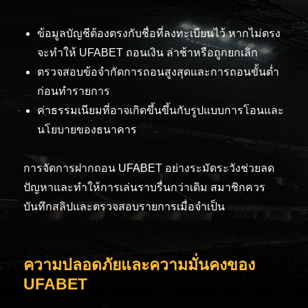
ข้อมูลบัญชีต้องตรงกับชื่อที่ลงทะเบียนไว้ หากไม่ตรง
จะทำให้ UFABET ถอนเงิน ล่าช้าหรือถูกยกเลิก
ตรวจสอบข้อจำกัดการถอนสูงสุดและการถอนขั้นต่ำ
ก่อนทำรายการ
ค่าธรรมเนียมที่อาจเกิดขึ้นขึ้นกับรูปแบบการโอนและ
นโยบายของธนาคาร
การจัดการฝากถอน UFABET อย่างระมัดระวังช่วยลด
ปัญหาและทำให้การเล่นราบรื่นกว่าเดิม สมาชิกควร
บันทึกสลิปและตรวจสอบรายการเมื่อจำเป็น
ความปลอดภัยและความมั่นคงของ
UFABET