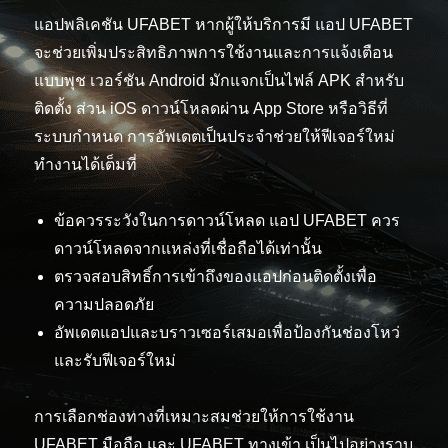
แอปพลิเคชัน UFABET หากผู้ให้บริการมี แอป UFABET
จะช่วยเพิ่มประสิทธิภาพการใช้งานและการแจ้งเตือน
แบบพุช เวอร์ชัน Android มักแจกเป็นไฟล์ APK สำหรับ
ติดตั้ง ส่วน iOS ดาวน์โหลดผ่าน App Store หรือวิธีที่
ระบบกำหนด การอัพเดตเป็นประจำช่วยให้ฟีเจอร์ใหม่
ทำงานได้เต็มที่
ข้อควรระวังในการดาวน์โหลด แอป UFABET ควร
ดาวน์โหลดจากแหล่งที่เชื่อถือได้เท่านั้น
ตรวจสอบสิทธิ์การเข้าถึงของแอปก่อนติดตั้งเพื่อ
ความปลอดภัย
อัพเดตแอปและบราวเซอร์เสมอเพื่อป้องกันช่องโหว่
และรับฟีเจอร์ใหม่
การเลือกช่องทางที่เหมาะสมช่วยให้การใช้งาน
UFABET มือถือ และ UFABET ทางเข้า เป็นไปอย่างราบ