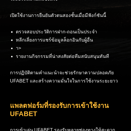
เปิดใช้งานการยืนยันตัวตนสองชั้นเมื่อมีฟังก์ชันนี้
ตรวจสอบประวัติการฝาก-ถอนเป็นประจำ
หลีกเลี่ยงการแชร์ข้อมูลล็อกอินกับผู้อื่น
า>
รายงานกิจกรรมที่น่าสงสัยต่อทีมสนับสนุนทันที
การปฏิบัติตามคำแนะนำจะช่วยรักษาความปลอดภัย
UFABET และสร้างความมั่นใจในการใช้งานระยะยาว
แพลตฟอร์มที่รองรับการเข้าใช้งาน
UFABET
การเข้าเล่น UFABET รองรับหลายช่องทางให้สะดวก