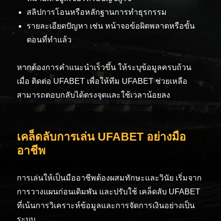
สลิปการโอนหรือหลักฐานการทำธุรกรรม
รายละเอียดปัญหา เช่น หน้าจอข้อผิดพลาดหรือขั้น
ตอนที่ทำแล้ว
หากต้องการคำแนะนำเร็วขึ้น ให้ระบุข้อมูลครบถ้วน
เมื่อ ติดต่อ UFABET เพื่อให้ทีม UFABET ช่วยเหลือ
สามารถตอบกลับได้ตรงจุดและใช้เวลาน้อยลง
เคล็ดลับการเล่น UFABET อย่างมือ
อาชีพ
การเล่นให้เป็นมืออาชีพต้องผสมทักษะและวินัย เริ่มจาก
การวางแผนก่อนเดิมพัน และปรับใช้ เคล็ดลับ UFABET
ที่เน้นการวิเคราะห์ข้อมูลและการจัดการเงินอย่างเป็น
ระบบ