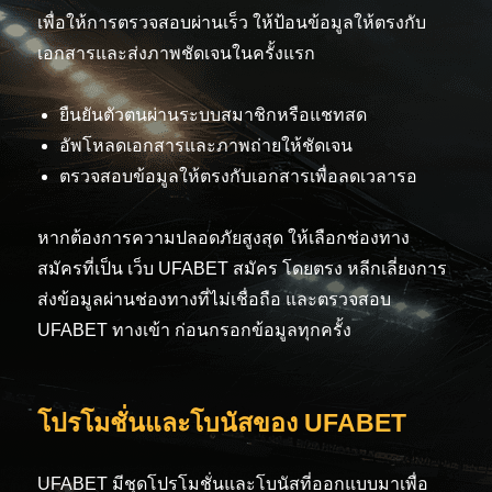
เพื่อให้การตรวจสอบผ่านเร็ว ให้ป้อนข้อมูลให้ตรงกับ
เอกสารและส่งภาพชัดเจนในครั้งแรก
ยืนยันตัวตนผ่านระบบสมาชิกหรือแชทสด
อัพโหลดเอกสารและภาพถ่ายให้ชัดเจน
ตรวจสอบข้อมูลให้ตรงกับเอกสารเพื่อลดเวลารอ
หากต้องการความปลอดภัยสูงสุด ให้เลือกช่องทาง
สมัครที่เป็น เว็บ UFABET สมัคร โดยตรง หลีกเลี่ยงการ
ส่งข้อมูลผ่านช่องทางที่ไม่เชื่อถือ และตรวจสอบ
UFABET ทางเข้า ก่อนกรอกข้อมูลทุกครั้ง
โปรโมชั่นและโบนัสของ UFABET
UFABET มีชุดโปรโมชั่นและโบนัสที่ออกแบบมาเพื่อ