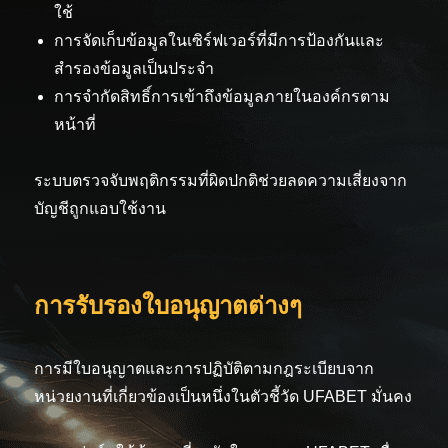
ใช้
การจัดเก็บข้อมูลในเซิร์ฟเวอร์ที่มีการป้องกันและ
สำรองข้อมูลเป็นประจำ
การจำกัดสิทธิ์การเข้าถึงข้อมูลภายในองค์กรตาม
หน้าที่
ระบบตรวจจับพฤติกรรมที่ผิดปกติช่วยลดความเสี่ยงจาก
บัญชีถูกแอบใช้งาน
การรับรองใบอนุญาตต่างๆ
การมีใบอนุญาตและการปฏิบัติตามกฎระเบียบจาก
หน่วยงานที่เกี่ยวข้องเป็นหนึ่งในตัวชี้วัด UFABET มั่นคง