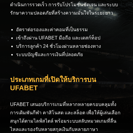
ดำเนินการรวดเร็ว การรับโปรโมชั่นชัดเจน และระบบ
รักษาความปลอดภัยที่สร้างความมั่นใจในระยะยาว
อัตราต่อรองและค่าคอมที่เป็นธรรม
เข้าถึงผ่าน UFABET มือถือ และเดสก์ท็อป
บริการลูกค้า 24 ชั่วโมงผ่านหลายช่องทาง
ระบบบัญชีและการเงินที่ปลอดภัย
ประเภทเกมที่เปิดให้บริการบน
UFABET
UFABET เสนอบริการเกมที่หลากหลายครอบคลุมทั้ง
การเดิมพันกีฬา คาสิโนสด และสล็อต เพื่อให้ผู้เล่นเลือก
สนุกได้ตามไลฟ์สไตล์ พร้อมระบบสลับหมวดเกมที่ลื่น
ไหลและรองรับหลายสกุลเงินกับหลายภาษา