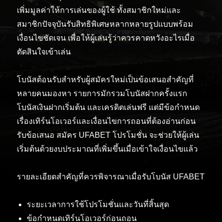
เพิ่มมูลค่าให้การเล่นของผู้ใช้ ทั้งสมาชิกใหม่และ
สมาชิกปัจจุบันรับสิทธิพิเศษหลากหลายรูปแบบพร้อม
เงื่อนไขชัดเจน เพื่อให้ผู้เล่นรู้ว่าควรคาดหวังอะไรเมื่อ
ตัดสินใจเข้าเล่น
โบนัสต้อนรับสำหรับผู้สมัครใหม่เป็นข้อเสนอสำคัญที่
หลายคนมองหา รายการมักรวมโบนัสฝากครั้งแรก
โบนัสเงินฝากเริ่มต้น และเครดิตเล่นฟรี แต่มีข้อกำหนด
เรื่องเทิร์นโอเวอร์และเงื่อนไขการถอนที่ต้องอ่านก่อน
รับข้อเสนอ สมัคร UFABET โปรโมชั่น จะช่วยให้ผู้เล่น
เริ่มต้นด้วยงบประมาณที่เพิ่มขึ้นเมื่อเข้าใจเงื่อนไขแล้ว
รายละเอียดสำคัญที่ควรพิจารณาเมื่อรับโบนัส UFABET
ระยะเวลาการใช้โปรโมชั่นและวันที่สิ้นสุด
ข้อกำหนดเทิร์นโอเวอร์ก่อนถอน