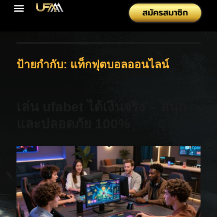
ป้ายกำกับ:
แท็กฟุตบอลออนไลน์
เล่น ufabet ได้เงินจริง – สนุก
และปลอดภัย 100%