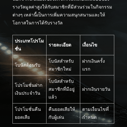
รางวัลมูลค่าสูงให้กับสมาชิกที่มีส่วนร่วมในกิจกรรม
ต่างๆ เหล่านี้เป็นการเพิ่มความสนุกสนานและให้
โอกาสในการได้รับรางวัล
ประเภทโปรโม
รายละเอียด
เงื่อนไข
ชั่น
โบนัสสำหรับ
ฝากเงินครั้ง
โบนัสต้อนรับ
สมาชิกใหม่
แรก
โบนัสสำหรับ
โปรโมชั่นฝาก
สมาชิกที่มีอยู่
ฝากเงินรายวัน
เงินประจำวัน
แล้ว
โปรโมชั่นคืน
คืนยอดเสียให้
ตามเงื่อนไขที่
ยอดเสีย
กับผู้เล่น
กำหนด