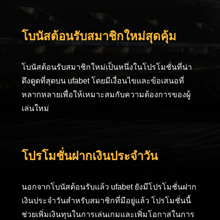
โบนัสต้อนรับสมาชิกใหม่สุดคุ้ม
โบนัสต้อนรับสมาชิกใหม่เป็นหนึ่งในโปรโมชั่นที่น่า
ดึงดูดที่สุดบน ufabet โดยมีเงื่อนไขและข้อเสนอที่
หลากหลายเพื่อให้เหมาะสมกับความต้องการของผู้
เล่นใหม่
โปรโมชั่นฝากเงินประจำวัน
นอกจากโบนัสต้อนรับแล้ว ufabet ยังมีโปรโมชั่นฝาก
เงินประจำวันสำหรับสมาชิกที่มีอยู่แล้ว โปรโมชั่นนี้
ช่วยเพิ่มเงินทุนในการเล่นเกมและเพิ่มโอกาสในการ