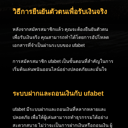
วิธีการยืนยันตัวตนเพื่อรับเงินจริง
หลังจากสมัครสมาชิกแล้ว คุณจะต้องยืนยันตัวตน
เพื่อรับเงินจริง คุณสามารถทำได้โดยการอัปโหลด
เอกสารที่จำเป็นผ่านระบบของ ufabet
การสมัครสมาชิก ufabet เป็นขั้นตอนที่สำคัญในการ
เริ่มต้นเล่นพนันออนไลน์อย่างปลอดภัยและมั่นใจ
ระบบฝากและถอนเงินกับ ufabet
ufabet มีระบบฝากและถอนเงินที่หลากหลายและ
ปลอดภัย เพื่อให้ผู้เล่นสามารถทำธุรกรรมได้อย่าง
สะดวกสบาย ไม่ว่าจะเป็นการฝากเงินหรือถอนเงิน ผู้