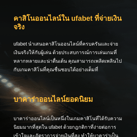
คาสิโนออนไลน์ใน ufabet ที่จ่ายเงิน
จริง
ufabet นำเสนอคาสิโนออนไลน์ที่ครบครันและจ่าย
เงินจริงให้กับผู้เล่น ด้วยประสบการณ์การเล่นเกมที่
หลากหลายและน่าตื่นเต้น คุณสามารถเพลิดเพลินไป
กับเกมคาสิโนที่คุณชื่นชอบได้อย่างเต็มที่
บาคาร่าออนไลน์ยอดนิยม
บาคาร่าออนไลน์เป็นหนึ่งในเกมคาสิโนที่ได้รับความ
นิยมมากที่สุดใน ufabet ด้วยกฎกติกาที่ง่ายต่อการ
เข้าใจและอัตราการจ่ายเงินที่สูง ทำให้บาคาร่าเป็น