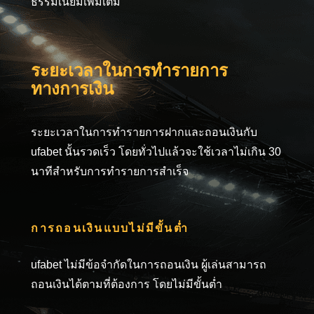
ธรรมเนียมเพิ่มเติม
ระยะเวลาในการทำรายการ
ทางการเงิน
ระยะเวลาในการทำรายการฝากและถอนเงินกับ
ufabet นั้นรวดเร็ว โดยทั่วไปแล้วจะใช้เวลาไม่เกิน 30
นาทีสำหรับการทำรายการสำเร็จ
การถอนเงินแบบไม่มีขั้นต่ำ
ufabet ไม่มีข้อจำกัดในการถอนเงิน ผู้เล่นสามารถ
ถอนเงินได้ตามที่ต้องการ โดยไม่มีขั้นต่ำ